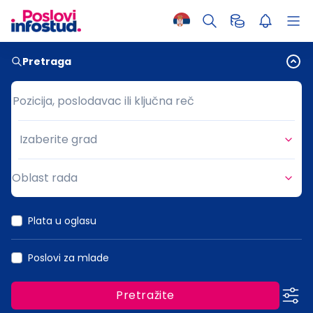
Pretraga
Pozicija, poslodavac ili ključna reč
Pozicija, poslodavac ili ključna reč
Izaberite grad
Grad
Oblast rada
Oblast rada
Plata u oglasu
Poslovi za mlade
Pretražite