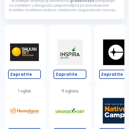
...M Enterijer Gradnja je dinamična
građevinska
kompanija
sa sedištem u Beogradu, prepoznatljiva po posvećenosti
kvalitetu izvođenja radova i stabilnom, dugoročnom razvoju.
Zbog rasta obima poslova širimo redove i tražimo pouzdanog
kolegu/koleginicu...
Zapratite
Zapratite
Zapratite
1 oglas
11 oglasa