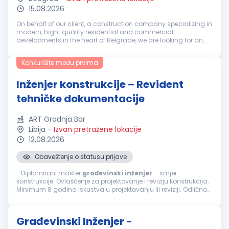
15.08.2026
On behalf of our client, a construction company specializing in
modern, high-quality residential and commercial
developments in the heart of Belgrade, we are looking for an
experienced professional ready to take on a key role within a
fast-growing or...
Konkurišite među prvima
Inženjer konstrukcije – Revident
tehničke dokumentacije
ART Gradnja Bar
Libija
-
Izvan pretražene lokacije
12.08.2026
Obaveštenje o statusu prijave
...Diplomirani master
građevinski
inženjer
– smjer
konstrukcije. Ovlašćenje za projektovanje i reviziju konstrukcija.
Minimum 8 godina iskustva u projektovanju ili reviziji. Odlično
poznavanje Eurocode standarda, ACI, AISC ili BS standarda.
Poznavanje...
Građevinski Inženjer -