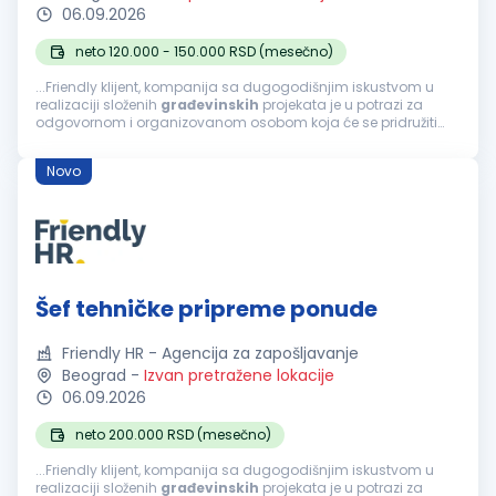
06.09.2026
neto 120.000 - 150.000 RSD (mesečno)
...Friendly klijent, kompanija sa dugogodišnjim iskustvom u
realizaciji složenih
građevinskih
projekata je u potrazi za
odgovornom i organizovanom osobom koja će se pridružiti
timu na poziciji Saradnika za izradu ponuda. Fokusirani su na
projektovanje...
Novo
Šef tehničke pripreme ponude
Friendly HR - Agencija za zapošljavanje
Beograd
-
Izvan pretražene lokacije
06.09.2026
neto 200.000 RSD (mesečno)
...Friendly klijent, kompanija sa dugogodišnjim iskustvom u
realizaciji složenih
građevinskih
projekata je u potrazi za