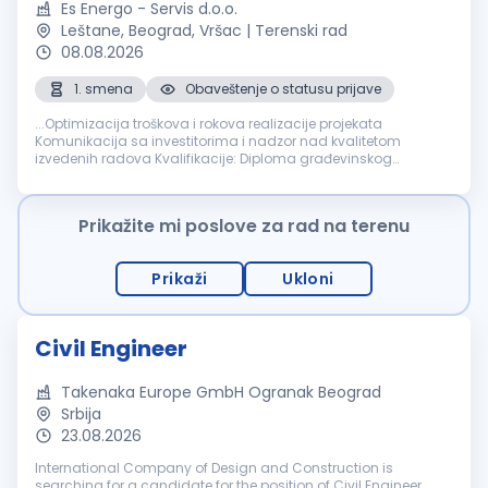
Es Energo - Servis d.o.o.
Leštane, Beograd, Vršac | Terenski rad
08.08.2026
1. smena
Obaveštenje o statusu prijave
...Optimizacija troškova i rokova realizacije projekata
Komunikacija sa investitorima i nadzor nad kvalitetom
izvedenih radova Kvalifikacije: Diploma građevinskog
inženjera
ili odgovarajuća stručna sprema iz oblasti
građevinarstva Iskustvo u radu na
građevinskim
...
Prikažite mi poslove za rad na terenu
Prikaži
Ukloni
Civil Engineer
Takenaka Europe GmbH Ogranak Beograd
Srbija
23.08.2026
International Company of Design and Construction is
searching for a candidate for the position of Civil Engineer