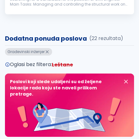
Main Tasks: Managing and controlling the structural work on
the construction site following safety and regulatory
standards Managing and...
Dodatna ponuda poslova
(22 rezultata)
Građevinski inženjer
Oglasi bez filtera:
Leštane
Poslovi koji slede udaljeni su od željene
lokacije rada koju ste naveli prilikom
pretrage.