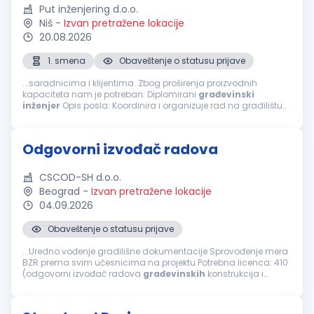
Put inženjering d.o.o.
Niš
-
Izvan pretražene lokacije
20.08.2026
1. smena
Obaveštenje o statusu prijave
...saradnicima i klijentima. Zbog proširenja proizvodnih
kapaciteta nam je potreban: Diplomirani
građevinski
inženjer
Opis posla: Koordinira i organizuje rad na gradilištu
Prati dinamiku plana izgradnje objekta Upoznat sa radom na
geodetskim instrumentima...
Odgovorni izvođač radova
CSCOD-SH d.o.o.
Beograd
-
Izvan pretražene lokacije
04.09.2026
Obaveštenje o statusu prijave
...Uredno vođenje gradilišne dokumentacije Sprovođenje mera
BZR prema svim učesnicima na projektu Potrebna licenca: 410
(odgovorni izvođač radova
građevinskih
konstrukcija i
građevinsko-zanatskih radova na objektima visokogradnje,
niskogradnje i hidrogradnje...