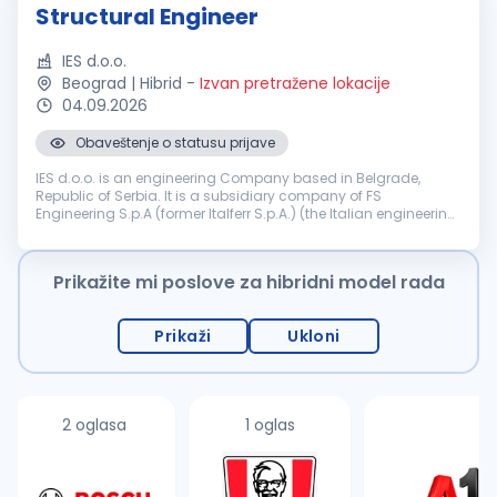
Structural Engineer
IES d.o.o.
Beograd | Hibrid
-
Izvan pretražene lokacije
04.09.2026
Obaveštenje o statusu prijave
IES d.o.o. is an engineering Company based in Belgrade,
Republic of Serbia. It is a subsidiary company of FS
Engineering S.p.A (former Italferr S.p.A.) (the Italian engineering
and consulting Company part of the FS State Railways
Group). Company IES ...
Prikažite mi poslove za hibridni model rada
Prikaži
Ukloni
2 oglasa
1 oglas