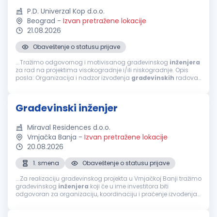
P.D. Univerzal Kop d.o.o.
Beograd
-
Izvan pretražene lokacije
21.08.2026
Obaveštenje o statusu prijave
...Tražimo odgovornog i motivisanog građevinskog
inženjera
za rad na projektima visokogradnje i/ili niskogradnje. Opis
posla: Organizacija i nadzor izvođenja
građevinskih
radova.
Praćenje dinamike i kvaliteta radova. Koordinacija sa
investitorima...
Građevinski inženjer
Miraval Residences d.o.o.
Vrnjačka Banja
-
Izvan pretražene lokacije
20.08.2026
1. smena
Obaveštenje o statusu prijave
...Za realizaciju građevinskog projekta u Vrnjačkoj Banji tražimo
građevinskog
inženjera
koji će u ime investitora biti
odgovoran za organizaciju, koordinaciju i praćenje izvođenja
radova, sa fokusom na završne radove. Tražimo osobu sa
iskustvom...