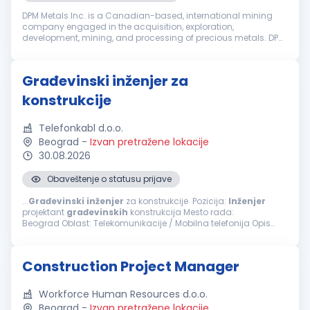
DPM Metals Inc. is a Canadian-based, international mining
company engaged in the acquisition, exploration,
development, mining, and processing of precious metals. DPM
operates across Serbia, Bulgaria, Bosnia and Ecuador with
headquarters in Toronto, ...
Građevinski inženjer za
konstrukcije
Telefonkabl d.o.o.
Beograd
-
Izvan pretražene lokacije
30.08.2026
Obaveštenje o statusu prijave
...
Građevinski
inženjer
za konstrukcije Pozicija:
Inženjer
projektant
građevinskih
konstrukcija Mesto rada:
Beograd Oblast: Telekomunikacije / Mobilna telefonija Opis
posla i zaduženja Projektovanje konstrukcija: Izrada tehničke...
Construction Project Manager
Workforce Human Resources d.o.o.
Beograd
-
Izvan pretražene lokacije