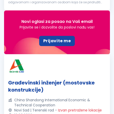
odgovornom i organizovanom osobom koja će se pridružiti
timu na poziciji šefa tehničke pripreme ponude. Fokusirani...
Novi oglasi za posao na Vaš email
Prijavite se i dozvolite da poslovi nađu vas!
Prijavite me
Građevinski inženjer (mostovske
konstrukcije)
China Shandong International Economic &
Technical Cooperation
Novi Sad | Terenski rad
-
Izvan pretražene lokacije