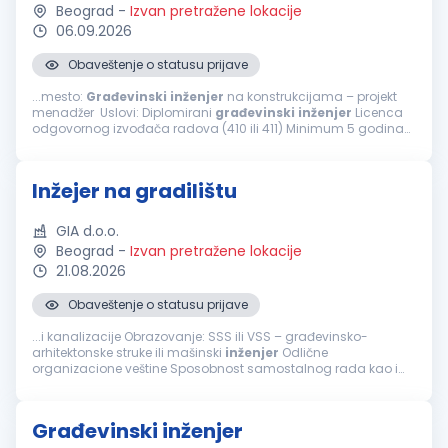
Beograd
-
Izvan pretražene lokacije
06.09.2026
Obaveštenje o statusu prijave
...mesto:
Građevinski
inženjer
na konstrukcijama – projekt
menadžer Uslovi: Diplomirani
građevinski
inženjer
Licenca
odgovornog izvođača radova (410 ili 411) Minimum 5 godina
radnog iskustva u struci Napredno poznavanje AutoCAD-a i
MS Project...
Inžejer na gradilištu
GIA d.o.o.
Beograd
-
Izvan pretražene lokacije
21.08.2026
Obaveštenje o statusu prijave
...i kanalizacije Obrazovanje: SSS ili VSS – građevinsko-
arhitektonske struke ili mašinski
inženjer
Odlične
organizacione veštine Sposobnost samostalnog rada kao i
efikasnog timskog rada i pomaganja članova tima Aktivno
znanje: AutoCAD, MS Office Spremnost...
Građevinski inženjer