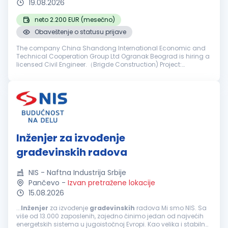
19.08.2026
neto 2.200 EUR (mesečno)
Obaveštenje o statusu prijave
The company China Shandong International Economic and
Technical Cooperation Group Ltd Ogranak Beograd is hiring a
licensed Civil Engineer.（Brigde Construction) Project:
Reconstruction of the Former Franz Josef Bridge in Novi Sad
Requirements: The ca...
Inženjer za izvođenje
građevinskih radova
NIS - Naftna Industrija Srbije
Pančevo
-
Izvan pretražene lokacije
15.08.2026
...
Inženjer
za izvođenje
građevinskih
radova Mi smo NIS. Sa
više od 13.000 zaposlenih, zajedno činimo jedan od najvećih
energetskih sistema u jugoistočnoj Evropi. Kao velika i stabilna