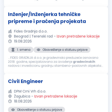
Poželjno je poznavanje bitumenskih materijala Dobro
poznavanje rada...
Inženjer/Inženjerka tehničke
pripreme i praćenja projekata
Fides Gradnja d.o.o.
Beograd | Terenski rad
-
Izvan pretražene lokacije
19.08.2026
1. smena
Obaveštenje o statusu prijave
...FIDES GRADNJA d.o.o. je građevinsko preduzeće osnovano
2018. godine, specijalizovano za izvođenje
građevinskih
radova i investicionu gradnju stambeno-poslovnih objekata
na teritoriji Srbije. Naš pristup zasniva se na stručnom nadzoru,
preciznoj...
Civil Engineer
DPM Crni Vrh d.o.o.
Žagubica
-
Izvan pretražene lokacije
18.08.2026
Obaveštenje o statusu prijave