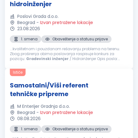
hidroinženjer
Poslovi Grada d.o.o.
Beograd
-
Izvan pretražene lokacije
23.08.2026
1. smena
Obaveštenje o statusu prijave
...kvalitetnom i pouzdanom rešavanju problema na terenu.
Zbog proširenja obima poslovanja raspisuje konkurs za
poziciju:
Građevinski
inženjer
/ Hidroinženjer Opis posla:
Organizacija, planiranje i nadzor izvođenja radova
Koordinacija terenskih ekipa...
Ističe
Samostalni/Viši referent
tehničke pripreme
M Enterijer Gradnja d.o.o.
Beograd
-
Izvan pretražene lokacije
08.08.2026
1. smena
Obaveštenje o statusu prijave