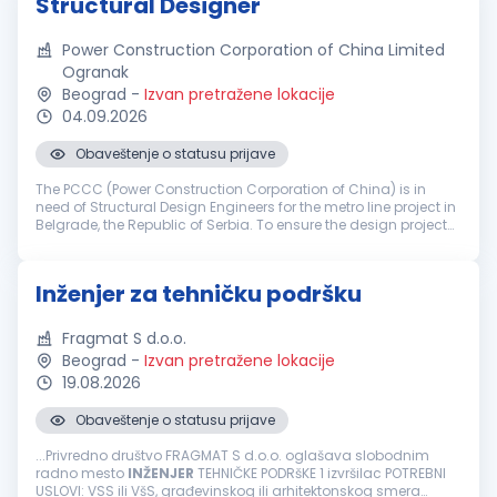
Structural Designer
Power Construction Corporation of China Limited
Ogranak
Beograd
-
Izvan pretražene lokacije
04.09.2026
Obaveštenje o statusu prijave
The PCCC (Power Construction Corporation of China) is in
need of Structural Design Engineers for the metro line project in
Belgrade, the Republic of Serbia. To ensure the design project
of Belgrade Metro Line 1 moves forward successfully, the daily
t...
Inženjer za tehničku podršku
Fragmat S d.o.o.
Beograd
-
Izvan pretražene lokacije
19.08.2026
Obaveštenje o statusu prijave
...Privredno društvo FRAGMAT S d.o.o. oglašava slobodnim
radno mesto
INŽENJER
TEHNIČKE PODRšKE 1 izvršilac POTREBNI
USLOVI: VSS ili VšS, građevinskog ili arhitektonskog smera