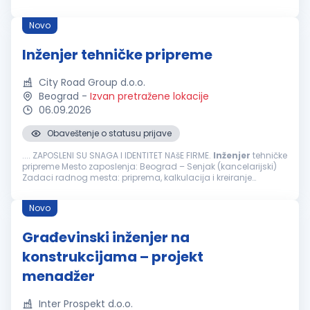
kompanija, ponekad nismo najbrži i najfleksibilniji...
Novo
Inženjer tehničke pripreme
City Road Group d.o.o.
Beograd
-
Izvan pretražene lokacije
06.09.2026
Obaveštenje o statusu prijave
.... ZAPOSLENI SU SNAGA I IDENTITET NAšE FIRME.
Inženjer
tehničke
pripreme Mesto zaposlenja: Beograd – Senjak (kancelarijski)
Zadaci radnog mesta: priprema, kalkulacija i kreiranje
ponuda i ugovora prikupljanja tehničke dokumentacije za
tendere...
Novo
Građevinski inženjer na
konstrukcijama – projekt
menadžer
Inter Prospekt d.o.o.