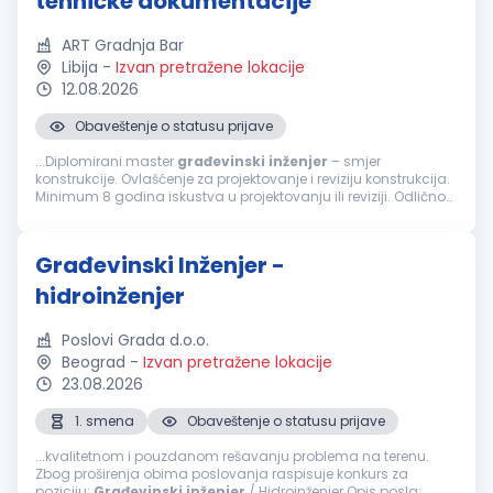
tehničke dokumentacije
ART Gradnja Bar
Libija
-
Izvan pretražene lokacije
12.08.2026
Obaveštenje o statusu prijave
...Diplomirani master
građevinski
inženjer
– smjer
konstrukcije. Ovlašćenje za projektovanje i reviziju konstrukcija.
Minimum 8 godina iskustva u projektovanju ili reviziji. Odlično
poznavanje Eurocode standarda, ACI, AISC ili BS standarda.
Poznavanje...
Građevinski Inženjer -
hidroinženjer
Poslovi Grada d.o.o.
Beograd
-
Izvan pretražene lokacije
23.08.2026
1. smena
Obaveštenje o statusu prijave
...kvalitetnom i pouzdanom rešavanju problema na terenu.
Zbog proširenja obima poslovanja raspisuje konkurs za
poziciju:
Građevinski
inženjer
/ Hidroinženjer Opis posla: