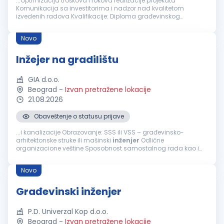
...Optimizacija troškova i rokova realizacije projekata
Komunikacija sa investitorima i nadzor nad kvalitetom
izvedenih radova Kvalifikacije: Diploma građevinskog
inženjera
ili odgovarajuća stručna sprema iz oblasti
građevinarstva Iskustvo u radu na
građevinskim
...
Novo
Inžejer na gradilištu
GIA d.o.o.
Beograd
-
Izvan pretražene lokacije
21.08.2026
Obaveštenje o statusu prijave
...i kanalizacije Obrazovanje: SSS ili VSS – građevinsko-
arhitektonske struke ili mašinski
inženjer
Odlične
organizacione veštine Sposobnost samostalnog rada kao i
efikasnog timskog rada i pomaganja članova tima Aktivno
znanje: AutoCAD, MS Office Spremnost...
Novo
Građevinski inženjer
P.D. Univerzal Kop d.o.o.
Beograd
-
Izvan pretražene lokacije