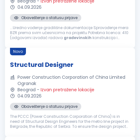
Beograd
-
Izvan pretražene lokacije
04.09.2026
Obaveštenje o statusu prijave
...Uredno vođenje gradilišne dokumentacije Sprovođenje mera
BZR prema svim učesnicima na projektu Potrebna licenca: 410
(odgovorni izvođač radova
građevinskih
konstrukcija i
građevinsko-zanatskih radova na objektima visokogradnje,
niskogradnje i hidrogradnje...
Novo
Structural Designer
Power Construction Corporation of China Limited
Ogranak
Beograd
-
Izvan pretražene lokacije
04.09.2026
Obaveštenje o statusu prijave
The PCCC (Power Construction Corporation of China) is in
need of Structural Design Engineers for the metro line project in
Belgrade, the Republic of Serbia. To ensure the design project
of Belgrade Metro Line 1 moves forward successfully, the daily
t...