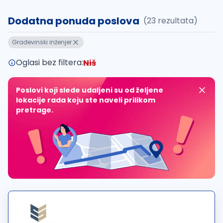
Dodatna ponuda poslova
(23 rezultata)
Građevinski inženjer
Oglasi bez filtera:
Niš
Poslovi koji slede udaljeni su od željene
lokacije rada koju ste naveli prilikom
pretrage.