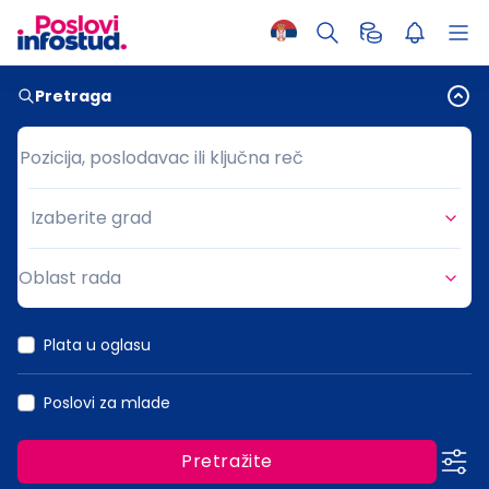
Pretraga
Pozicija, poslodavac ili ključna reč
Pozicija, poslodavac ili ključna reč
Izaberite grad
Grad
Oblast rada
Oblast rada
Plata u oglasu
Poslovi za mlade
Pretražite