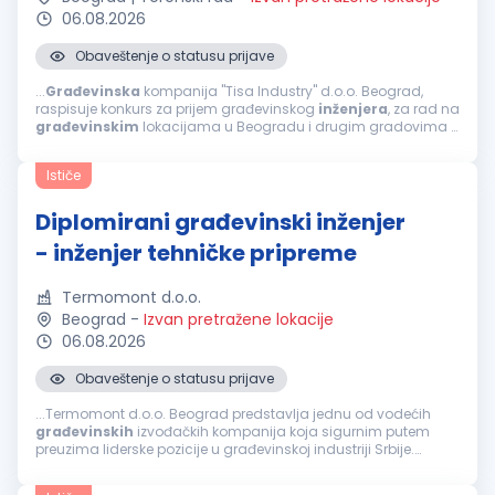
06.08.2026
Obaveštenje o statusu prijave
...
Građevinska
kompanija "Tisa Industry" d.o.o. Beograd,
raspisuje konkurs za prijem građevinskog
inženjera
, za rad na
građevinskim
lokacijama u Beogradu i drugim gradovima u
Srbiji po potrebi.
GRAĐEVINSKI
INŽENJER
sa radnim iskustvom
u planiranju...
Ističe
Diplomirani građevinski inženjer
- inženjer tehničke pripreme
Termomont d.o.o.
Beograd
-
Izvan pretražene lokacije
06.08.2026
Obaveštenje o statusu prijave
...Termomont d.o.o. Beograd predstavlja jednu od vodećih
građevinskih
izvođačkih kompanija koja sigurnim putem
preuzima liderske pozicije u građevinskoj industriji Srbije.
Bavimo se projektovanjem,
inženjeringom
, konsaltingom,
izgradnjom objekata...