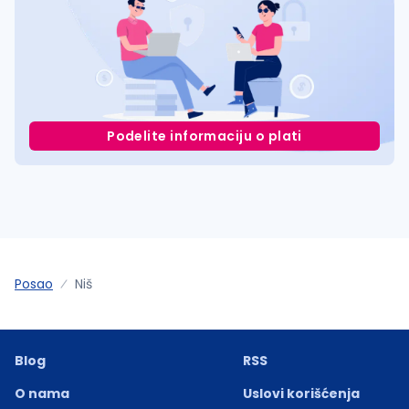
Podelite informaciju o plati
Posao
Niš
Blog
RSS
O nama
Uslovi korišćenja