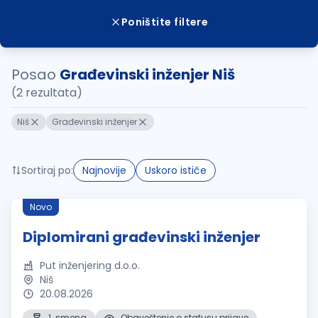
Poništite filtere
Posao
Građevinski inženjer Niš
(2 rezultata)
Niš
Građevinski inženjer
Sortiraj po:
Najnovije
Uskoro ističe
Novo
Diplomirani građevinski inženjer
Put inženjering d.o.o.
Niš
20.08.2026
1. smena
Obaveštenje o statusu prijave