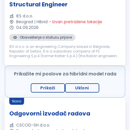
Structural Engineer
IES d.o.o.
Beograd | Hibrid
-
Izvan pretražene lokacije
04.09.2026
Obaveštenje o statusu prijave
IES d.o.o. is an engineering Company based in Belgrade,
Republic of Serbia. It is a subsidiary company of FS
Engineering S.p.A (former Italferr S.p.A.) (the Italian engineering
and consulting Company part of the FS State Railways
Group). Company IES ...
Prikažite mi poslove za hibridni model rada
Prikaži
Ukloni
Novo
Odgovorni izvođač radova
CSCOD-SH d.o.o.