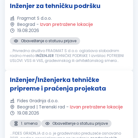
Inženjer za tehničku podršku
Fragmat S d.o.o.
Beograd
-
Izvan pretražene lokacije
19.08.2026
Obaveštenje o statusu prijave
...Privredno društvo FRAGMAT S d.o.o. oglašava slobodnim
radno mesto
INŽENJER
TEHNIČKE PODRšKE 1 izvršilac POTREBNI
USLOVI: VSS ili VšS, građevinskog ili arhitektonskog smera
Poželjno je poznavanje bitumenskih materijala Dobro
poznavanje rada...
Inženjer/Inženjerka tehničke
pripreme i praćenja projekata
Fides Gradnja d.o.o.
Beograd | Terenski rad
-
Izvan pretražene lokacije
19.08.2026
1. smena
Obaveštenje o statusu prijave
...FIDES GRADNJA d.o.o. je građevinsko preduzeće osnovano