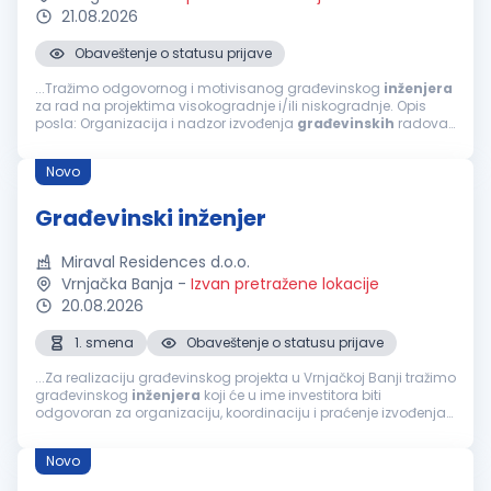
21.08.2026
Obaveštenje o statusu prijave
...Tražimo odgovornog i motivisanog građevinskog
inženjera
za rad na projektima visokogradnje i/ili niskogradnje. Opis
posla: Organizacija i nadzor izvođenja
građevinskih
radova.
Praćenje dinamike i kvaliteta radova. Koordinacija sa
investitorima...
Novo
Građevinski inženjer
Miraval Residences d.o.o.
Vrnjačka Banja
-
Izvan pretražene lokacije
20.08.2026
1. smena
Obaveštenje o statusu prijave
...Za realizaciju građevinskog projekta u Vrnjačkoj Banji tražimo
građevinskog
inženjera
koji će u ime investitora biti
odgovoran za organizaciju, koordinaciju i praćenje izvođenja
radova, sa fokusom na završne radove. Tražimo osobu sa
iskustvom...
Novo