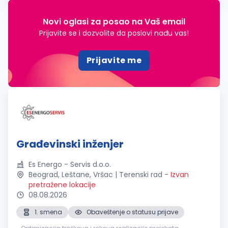
Novi oglasi za posao na Vaš email
Prijavite se i dozvolite da poslovi nađu vas!
Prijavite me
Građevinski inženjer
Es Energo - Servis d.o.o.
Beograd, Leštane, Vršac | Terenski rad
-
Izvan
pretražene lokacije
08.08.2026
1. smena
Obaveštenje o statusu prijave