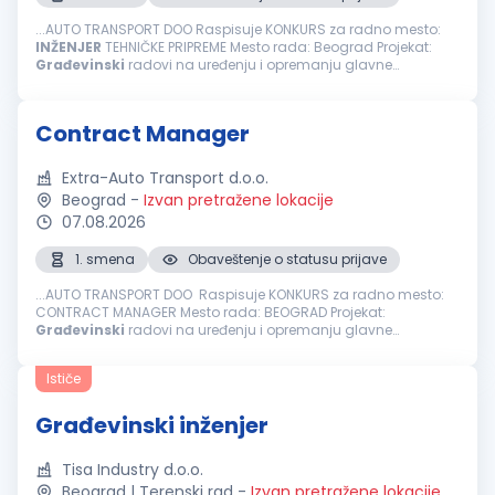
...AUTO TRANSPORT DOO Raspisuje KONKURS za radno mesto:
INŽENJER
TEHNIČKE PRIPREME Mesto rada: Beograd Projekat:
Građevinski
radovi na uređenju i opremanju glavne
železničke stanice – Beogradski centar (Prokop). Projekat se
izvodi prema FIDIC...
Contract Manager
Extra-Auto Transport d.o.o.
Beograd
-
Izvan pretražene lokacije
07.08.2026
1. smena
Obaveštenje o statusu prijave
...AUTO TRANSPORT DOO Raspisuje KONKURS za radno mesto:
CONTRACT MANAGER Mesto rada: BEOGRAD Projekat:
Građevinski
radovi na uređenju i opremanju glavne
železničke stanice - Beogradski centar (Prokop). Projekat se
izvodi prema FIDIC pravilima...
Ističe
Građevinski inženjer
Tisa Industry d.o.o.
Beograd | Terenski rad
-
Izvan pretražene lokacije