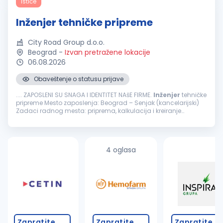
Ističe
Inženjer tehničke pripreme
City Road Group d.o.o.
Beograd
-
Izvan pretražene lokacije
06.08.2026
Obaveštenje o statusu prijave
.... ZAPOSLENI SU SNAGA I IDENTITET NAšE FIRME.
Inženjer
tehničke
pripreme Mesto zaposlenja: Beograd – Senjak (kancelarijski)
Zadaci radnog mesta: priprema, kalkulacija i kreiranje
ponuda i ugovora prikupljanja tehničke dokumentacije za
tendere...
4 oglasa
Zapratite
Zapratite
Zapratite