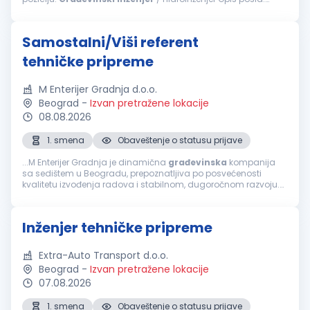
Organizacija, planiranje i nadzor izvođenja radova
Koordinacija terenskih ekipa...
Samostalni/Viši referent
tehničke pripreme
M Enterijer Gradnja d.o.o.
Beograd
-
Izvan pretražene lokacije
08.08.2026
1. smena
Obaveštenje o statusu prijave
...M Enterijer Gradnja je dinamična
građevinska
kompanija
sa sedištem u Beogradu, prepoznatljiva po posvećenosti
kvalitetu izvođenja radova i stabilnom, dugoročnom razvoju.
Zbog rasta obima poslova širimo redove i tražimo pouzdanog
kolegu/koleginicu...
Inženjer tehničke pripreme
Extra-Auto Transport d.o.o.
Beograd
-
Izvan pretražene lokacije
07.08.2026
1. smena
Obaveštenje o statusu prijave