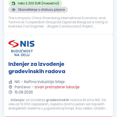
neto 2.200 EUR (mesečno)
Obaveštenje o statusu prijave
The company China Shandong International Economic and
Technical Cooperation Group Ltd Ogranak Beograd is hiring a
licensed Civil Engineer.（Brigde Construction) Project:
Reconstruction of the Former Franz Josef Bridge in Novi Sad
Requirements: The ca...
Inženjer za izvođenje
građevinskih radova
NIS - Naftna Industrija Srbije
Pančevo
-
Izvan pretražene lokacije
15.08.2026
...
Inženjer
za izvođenje
građevinskih
radova Mi smo NIS. Sa
više od 13.000 zaposlenih, zajedno činimo jedan od najvećih
energetskih sistema u jugoistočnoj Evropi. Kao velika i stabilna
kompanija, ponekad nismo najbrži i najfleksibilniji...