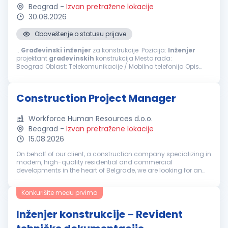
Beograd
-
Izvan pretražene lokacije
30.08.2026
Obaveštenje o statusu prijave
...
Građevinski
inženjer
za konstrukcije Pozicija:
Inženjer
projektant
građevinskih
konstrukcija Mesto rada:
Beograd Oblast: Telekomunikacije / Mobilna telefonija Opis
posla i zaduženja Projektovanje konstrukcija: Izrada tehničke...
Construction Project Manager
Workforce Human Resources d.o.o.
Beograd
-
Izvan pretražene lokacije
15.08.2026
On behalf of our client, a construction company specializing in
modern, high-quality residential and commercial
developments in the heart of Belgrade, we are looking for an
experienced professional ready to take on a key role within a
fast-growing or...
Konkurišite među prvima
Inženjer konstrukcije – Revident