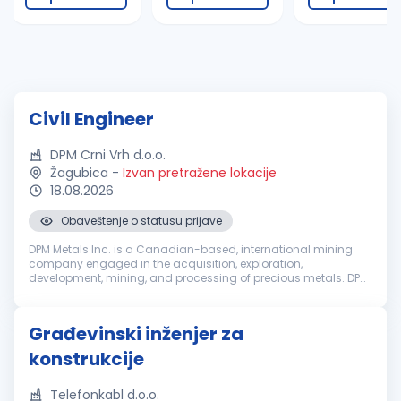
Civil Engineer
DPM Crni Vrh d.o.o.
Žagubica
-
Izvan pretražene lokacije
18.08.2026
Obaveštenje o statusu prijave
DPM Metals Inc. is a Canadian-based, international mining
company engaged in the acquisition, exploration,
development, mining, and processing of precious metals. DPM
operates across Serbia, Bulgaria, Bosnia and Ecuador with
headquarters in Toronto, ...
Građevinski inženjer za
konstrukcije
Telefonkabl d.o.o.