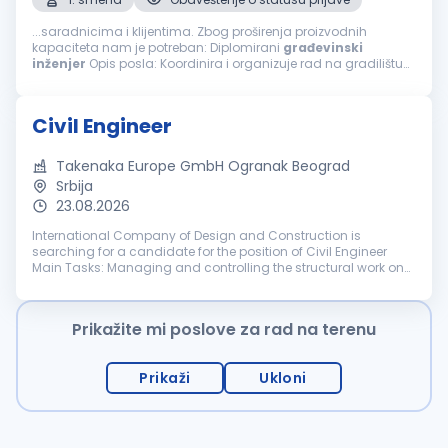
...saradnicima i klijentima. Zbog proširenja proizvodnih
kapaciteta nam je potreban: Diplomirani
građevinski
inženjer
Opis posla: Koordinira i organizuje rad na gradilištu
Prati dinamiku plana izgradnje objekta Upoznat sa radom na
geodetskim instrumentima...
Civil Engineer
Takenaka Europe GmbH Ogranak Beograd
Srbija
23.08.2026
International Company of Design and Construction is
searching for a candidate for the position of Civil Engineer
Main Tasks: Managing and controlling the structural work on
the construction site following safety and regulatory
standards Managing and...
Prikažite mi poslove za rad na terenu
Prikaži
Ukloni