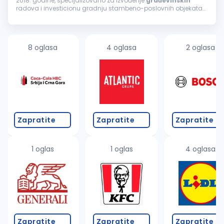
2018. godine, specijalizovano za izvođenje
građevinskih
radova i investicionu gradnju stambeno-poslovnih objekata
na teritoriji Srbije. Naš pristup zasniva se na stručnom nadzoru,
preciznoj...
8 oglasa
4 oglasa
2 oglasa
Zapratite
Zapratite
Zapratite
1 oglas
1 oglas
4 oglasa
Zapratite
Zapratite
Zapratite