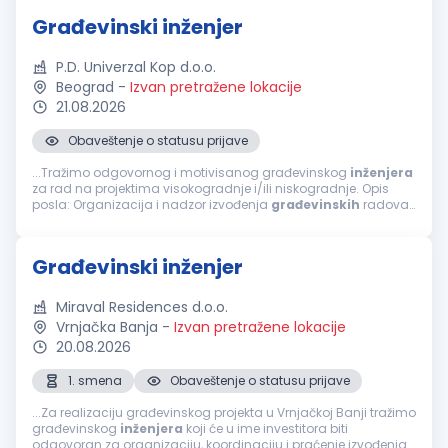
Građevinski inženjer
P.D. Univerzal Kop d.o.o.
Beograd
-
Izvan pretražene lokacije
21.08.2026
Obaveštenje o statusu prijave
...Tražimo odgovornog i motivisanog građevinskog
inženjera
za rad na projektima visokogradnje i/ili niskogradnje. Opis
posla: Organizacija i nadzor izvođenja
građevinskih
radova.
Praćenje dinamike i kvaliteta radova. Koordinacija sa
investitorima...
Građevinski inženjer
Miraval Residences d.o.o.
Vrnjačka Banja
-
Izvan pretražene lokacije
20.08.2026
1. smena
Obaveštenje o statusu prijave
...Za realizaciju građevinskog projekta u Vrnjačkoj Banji tražimo
građevinskog
inženjera
koji će u ime investitora biti
odgovoran za organizaciju, koordinaciju i praćenje izvođenja