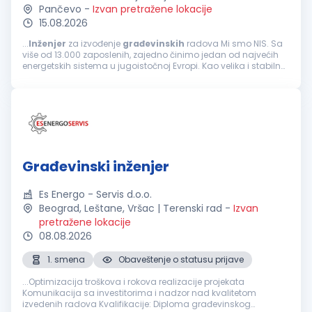
Pančevo
-
Izvan pretražene lokacije
15.08.2026
...
Inženjer
za izvođenje
građevinskih
radova Mi smo NIS. Sa
više od 13.000 zaposlenih, zajedno činimo jedan od najvećih
energetskih sistema u jugoistočnoj Evropi. Kao velika i stabilna
kompanija, ponekad nismo najbrži i najfleksibilniji...
Građevinski inženjer
Es Energo - Servis d.o.o.
Beograd, Leštane, Vršac | Terenski rad
-
Izvan
pretražene lokacije
08.08.2026
1. smena
Obaveštenje o statusu prijave
...Optimizacija troškova i rokova realizacije projekata
Komunikacija sa investitorima i nadzor nad kvalitetom
izvedenih radova Kvalifikacije: Diploma građevinskog