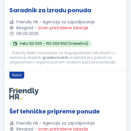
Saradnik za izradu ponuda
Friendly HR - Agencija za zapošljavanje
Beograd
-
Izvan pretražene lokacije
06.09.2026
neto 120.000 - 150.000 RSD (mesečno)
...Friendly klijent, kompanija sa dugogodišnjim iskustvom u
realizaciji složenih
građevinskih
projekata je u potrazi za
odgovornom i organizovanom osobom koja će se pridružiti
timu na poziciji Saradnika za izradu ponuda. Fokusirani su na
projektovanje...
Novo
Šef tehničke pripreme ponude
Friendly HR - Agencija za zapošljavanje
Beograd
-
Izvan pretražene lokacije