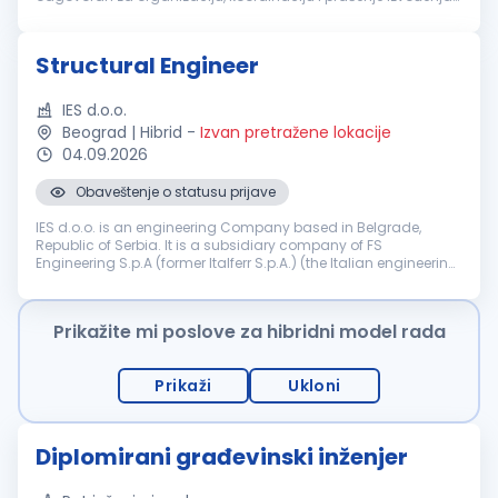
radova, sa fokusom na završne radove. Tražimo osobu sa
iskustvom...
Structural Engineer
IES d.o.o.
Beograd | Hibrid
-
Izvan pretražene lokacije
04.09.2026
Obaveštenje o statusu prijave
IES d.o.o. is an engineering Company based in Belgrade,
Republic of Serbia. It is a subsidiary company of FS
Engineering S.p.A (former Italferr S.p.A.) (the Italian engineering
and consulting Company part of the FS State Railways
Group). Company IES ...
Prikažite mi poslove za hibridni model rada
Prikaži
Ukloni
Diplomirani građevinski inženjer