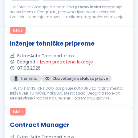
...M Enterijer Gradnja je dinamična
građevinska
kompanija
sa sedištem u Beogradu, prepoznatljiva po posvećenosti
kvalitetu izvođenja radova i stabilnom, dugoročnom razvoju.
Zbog rasta obima poslova širimo redove i tražimo pouzdanog
kolegu/koleginicu...
Ističe
Inženjer tehničke pripreme
Extra-Auto Transport d.o.o.
Beograd
-
Izvan pretražene lokacije
07.08.2026
1. smena
Obaveštenje o statusu prijave
...AUTO TRANSPORT DOO Raspisuje KONKURS za radno mesto:
INŽENJER
TEHNIČKE PRIPREME Mesto rada: Beograd Projekat:
Građevinski
radovi na uređenju i opremanju glavne
železničke stanice – Beogradski centar (Prokop). Projekat se
izvodi prema FIDIC...
Ističe
Contract Manager
Extra-Auto Transport d.o.o.