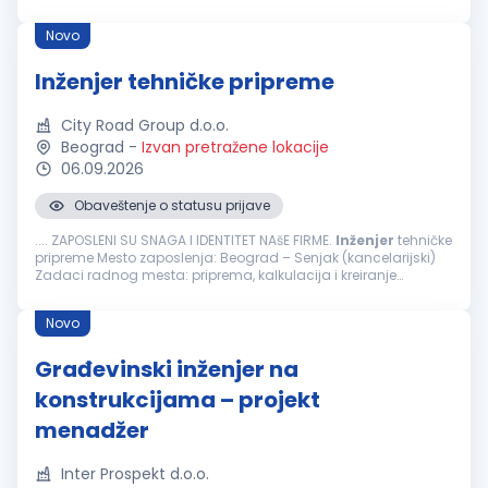
inženjera
ili odgovarajuća stručna sprema iz oblasti
građevinarstva Iskustvo u radu na
građevinskim
...
Novo
Inženjer tehničke pripreme
City Road Group d.o.o.
Beograd
-
Izvan pretražene lokacije
06.09.2026
Obaveštenje o statusu prijave
.... ZAPOSLENI SU SNAGA I IDENTITET NAšE FIRME.
Inženjer
tehničke
pripreme Mesto zaposlenja: Beograd – Senjak (kancelarijski)
Zadaci radnog mesta: priprema, kalkulacija i kreiranje
ponuda i ugovora prikupljanja tehničke dokumentacije za
tendere...
Novo
Građevinski inženjer na
konstrukcijama – projekt
menadžer
Inter Prospekt d.o.o.