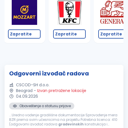
Zapratite
Zapratite
Zapratite
Odgovorni izvođač radova
CSCOD-SH d.o.o.
Beograd
-
Izvan pretražene lokacije
04.09.2026
Obaveštenje o statusu prijave
...Uredno vođenje gradilišne dokumentacije Sprovođenje mera
BZR prema svim učesnicima na projektu Potrebna licenca: 410
(odgovorni izvođač radova
građevinskih
konstrukcija i