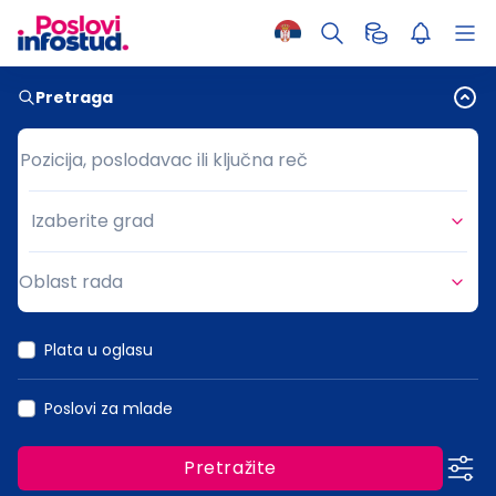
Pretraga
Pozicija, poslodavac ili ključna reč
Pozicija, poslodavac ili ključna reč
Izaberite grad
Grad
Oblast rada
Oblast rada
Plata u oglasu
Poslovi za mlade
Pretražite