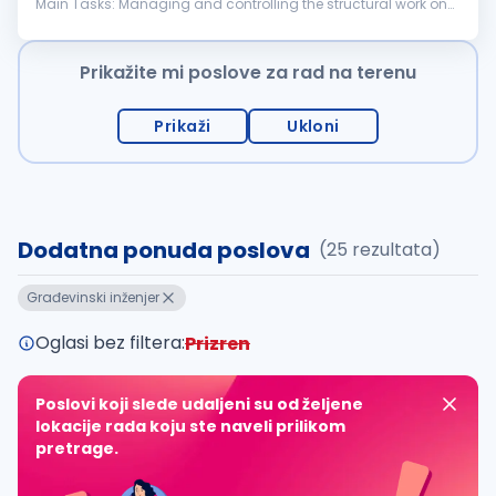
Main Tasks: Managing and controlling the structural work on
the construction site following safety and regulatory
standards Managing and...
Prikažite mi poslove za rad na terenu
Prikaži
Ukloni
Dodatna ponuda poslova
(25 rezultata)
Građevinski inženjer
Oglasi bez filtera:
Prizren
Poslovi koji slede udaljeni su od željene
lokacije rada koju ste naveli prilikom
pretrage.