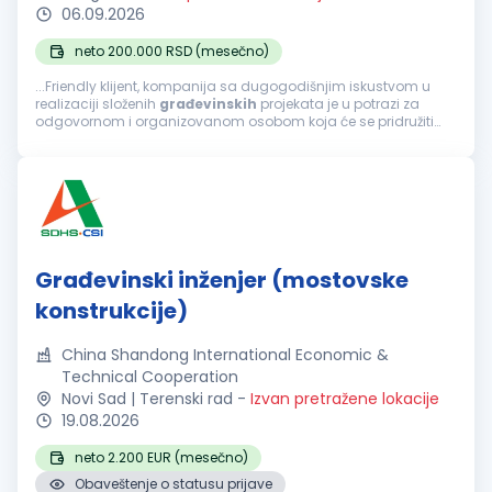
06.09.2026
neto 200.000 RSD (mesečno)
...Friendly klijent, kompanija sa dugogodišnjim iskustvom u
realizaciji složenih
građevinskih
projekata je u potrazi za
odgovornom i organizovanom osobom koja će se pridružiti
timu na poziciji šefa tehničke pripreme ponude. Fokusirani...
Građevinski inženjer (mostovske
konstrukcije)
China Shandong International Economic &
Technical Cooperation
Novi Sad | Terenski rad
-
Izvan pretražene lokacije
19.08.2026
neto 2.200 EUR (mesečno)
Obaveštenje o statusu prijave