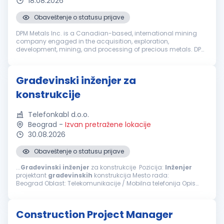
18.08.2026
Obaveštenje o statusu prijave
DPM Metals Inc. is a Canadian-based, international mining
company engaged in the acquisition, exploration,
development, mining, and processing of precious metals. DPM
operates across Serbia, Bulgaria, Bosnia and Ecuador with
headquarters in Toronto, ...
Građevinski inženjer za
konstrukcije
Telefonkabl d.o.o.
Beograd
-
Izvan pretražene lokacije
30.08.2026
Obaveštenje o statusu prijave
...
Građevinski
inženjer
za konstrukcije Pozicija:
Inženjer
projektant
građevinskih
konstrukcija Mesto rada:
Beograd Oblast: Telekomunikacije / Mobilna telefonija Opis
posla i zaduženja Projektovanje konstrukcija: Izrada tehničke...
Construction Project Manager