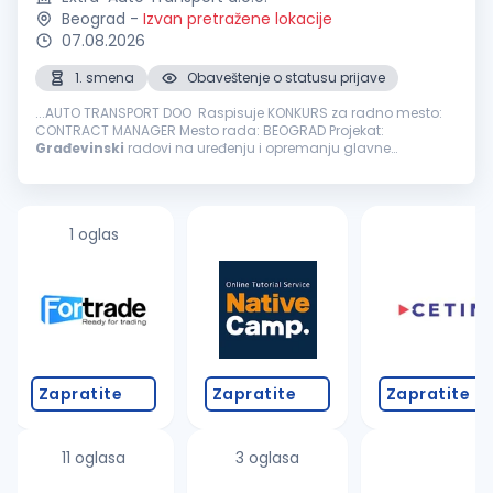
Beograd
-
Izvan pretražene lokacije
07.08.2026
1. smena
Obaveštenje o statusu prijave
...AUTO TRANSPORT DOO Raspisuje KONKURS za radno mesto:
CONTRACT MANAGER Mesto rada: BEOGRAD Projekat:
Građevinski
radovi na uređenju i opremanju glavne
železničke stanice - Beogradski centar (Prokop). Projekat se
izvodi prema FIDIC pravilima...
1 oglas
Zapratite
Zapratite
Zapratite
11 oglasa
3 oglasa