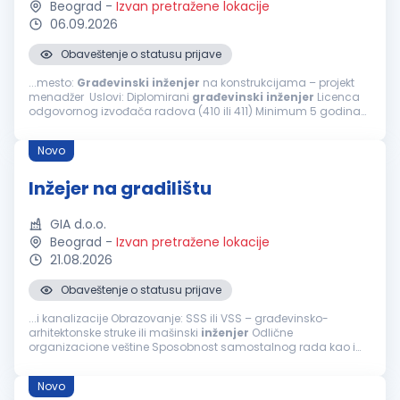
Beograd
-
Izvan pretražene lokacije
06.09.2026
Obaveštenje o statusu prijave
...mesto:
Građevinski
inženjer
na konstrukcijama – projekt
menadžer Uslovi: Diplomirani
građevinski
inženjer
Licenca
odgovornog izvođača radova (410 ili 411) Minimum 5 godina
radnog iskustva u struci Napredno poznavanje AutoCAD-a i
MS Project...
Novo
Inžejer na gradilištu
GIA d.o.o.
Beograd
-
Izvan pretražene lokacije
21.08.2026
Obaveštenje o statusu prijave
...i kanalizacije Obrazovanje: SSS ili VSS – građevinsko-
arhitektonske struke ili mašinski
inženjer
Odlične
organizacione veštine Sposobnost samostalnog rada kao i
efikasnog timskog rada i pomaganja članova tima Aktivno
znanje: AutoCAD, MS Office Spremnost...
Novo