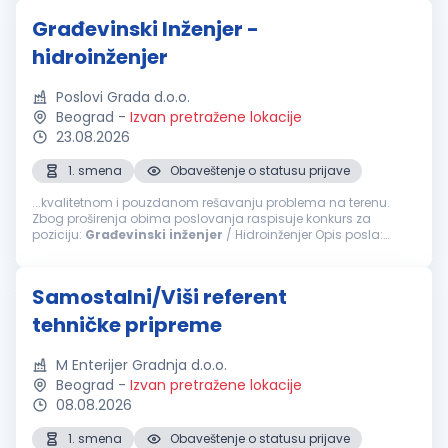
Građevinski Inženjer -
hidroinženjer
Poslovi Grada d.o.o.
Beograd
-
Izvan pretražene lokacije
23.08.2026
1. smena
Obaveštenje o statusu prijave
...kvalitetnom i pouzdanom rešavanju problema na terenu.
Zbog proširenja obima poslovanja raspisuje konkurs za
poziciju:
Građevinski
inženjer
/ Hidroinženjer Opis posla:
Organizacija, planiranje i nadzor izvođenja radova
Koordinacija terenskih ekipa...
Samostalni/Viši referent
tehničke pripreme
M Enterijer Gradnja d.o.o.
Beograd
-
Izvan pretražene lokacije
08.08.2026
1. smena
Obaveštenje o statusu prijave