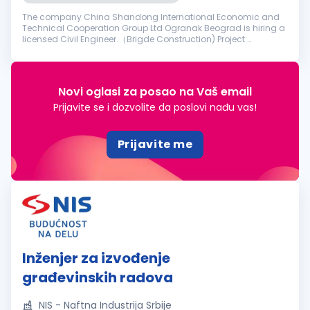
The company China Shandong International Economic and
Technical Cooperation Group Ltd Ogranak Beograd is hiring a
licensed Civil Engineer.（Brigde Construction) Project:
Reconstruction of the Former Franz Josef Bridge in Novi Sad
Requirements: The ca...
Novi oglasi za posao na Vaš email
Prijavite se i dozvolite da poslovi nađu vas!
Prijavite me
Inženjer za izvođenje
građevinskih radova
NIS - Naftna Industrija Srbije