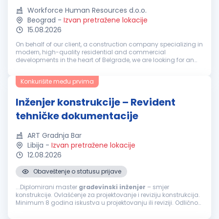
Workforce Human Resources d.o.o.
Beograd
-
Izvan pretražene lokacije
15.08.2026
On behalf of our client, a construction company specializing in
modern, high-quality residential and commercial
developments in the heart of Belgrade, we are looking for an
experienced professional ready to take on a key role within a
fast-growing or...
Konkurišite među prvima
Inženjer konstrukcije – Revident
tehničke dokumentacije
ART Gradnja Bar
Libija
-
Izvan pretražene lokacije
12.08.2026
Obaveštenje o statusu prijave
...Diplomirani master
građevinski
inženjer
– smjer
konstrukcije. Ovlašćenje za projektovanje i reviziju konstrukcija.
Minimum 8 godina iskustva u projektovanju ili reviziji. Odlično
poznavanje Eurocode standarda, ACI, AISC ili BS standarda.
Poznavanje...