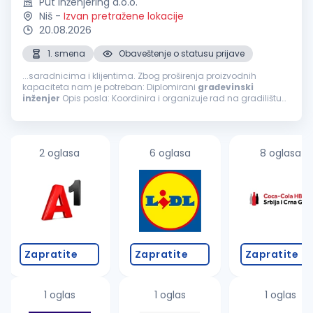
Put inženjering d.o.o.
Niš
-
Izvan pretražene lokacije
20.08.2026
1. smena
Obaveštenje o statusu prijave
...saradnicima i klijentima. Zbog proširenja proizvodnih
kapaciteta nam je potreban: Diplomirani
građevinski
inženjer
Opis posla: Koordinira i organizuje rad na gradilištu
Prati dinamiku plana izgradnje objekta Upoznat sa radom na
geodetskim instrumentima...
2 oglasa
6 oglasa
8 oglasa
Zapratite
Zapratite
Zapratite
1 oglas
1 oglas
1 oglas