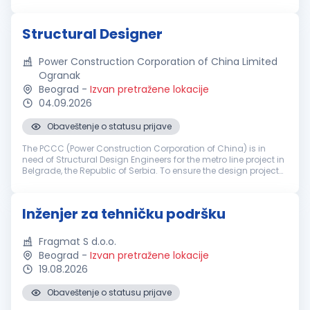
građevinsko-zanatskih radova na objektima visokogradnje,
niskogradnje i hidrogradnje...
Structural Designer
Power Construction Corporation of China Limited
Ogranak
Beograd
-
Izvan pretražene lokacije
04.09.2026
Obaveštenje o statusu prijave
The PCCC (Power Construction Corporation of China) is in
need of Structural Design Engineers for the metro line project in
Belgrade, the Republic of Serbia. To ensure the design project
of Belgrade Metro Line 1 moves forward successfully, the daily
t...
Inženjer za tehničku podršku
Fragmat S d.o.o.
Beograd
-
Izvan pretražene lokacije
19.08.2026
Obaveštenje o statusu prijave