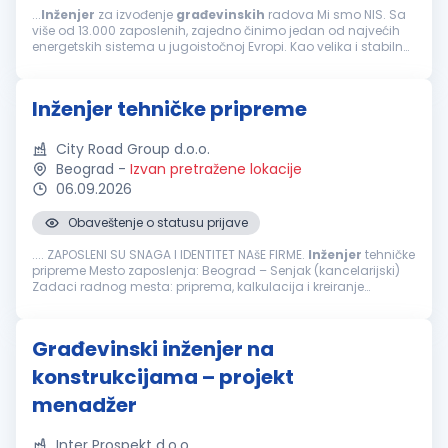
...
Inženjer
za izvođenje
građevinskih
radova Mi smo NIS. Sa
više od 13.000 zaposlenih, zajedno činimo jedan od najvećih
energetskih sistema u jugoistočnoj Evropi. Kao velika i stabilna
kompanija, ponekad nismo najbrži i najfleksibilniji...
Inženjer tehničke pripreme
City Road Group d.o.o.
Beograd
-
Izvan pretražene lokacije
06.09.2026
Obaveštenje o statusu prijave
.... ZAPOSLENI SU SNAGA I IDENTITET NAšE FIRME.
Inženjer
tehničke
pripreme Mesto zaposlenja: Beograd – Senjak (kancelarijski)
Zadaci radnog mesta: priprema, kalkulacija i kreiranje
ponuda i ugovora prikupljanja tehničke dokumentacije za
tendere...
Građevinski inženjer na
konstrukcijama – projekt
menadžer
Inter Prospekt d.o.o.