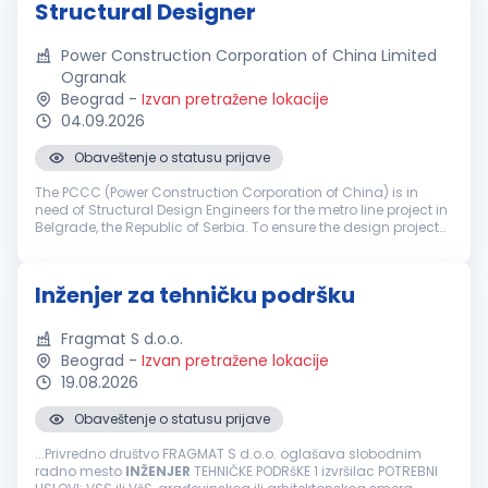
Structural Designer
Power Construction Corporation of China Limited
Ogranak
Beograd
-
Izvan pretražene lokacije
04.09.2026
Obaveštenje o statusu prijave
The PCCC (Power Construction Corporation of China) is in
need of Structural Design Engineers for the metro line project in
Belgrade, the Republic of Serbia. To ensure the design project
of Belgrade Metro Line 1 moves forward successfully, the daily
t...
Inženjer za tehničku podršku
Fragmat S d.o.o.
Beograd
-
Izvan pretražene lokacije
19.08.2026
Obaveštenje o statusu prijave
...Privredno društvo FRAGMAT S d.o.o. oglašava slobodnim
radno mesto
INŽENJER
TEHNIČKE PODRšKE 1 izvršilac POTREBNI