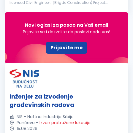
licensed Civil Engineer.（Brigde Construction) Project:
Reconstruction of the Former Franz Josef Bridge in Novi Sad
Requirements: The ca...
Novi oglasi za posao na Vaš email
Prijavite se i dozvolite da poslovi nađu vas!
Prijavite me
Inženjer za izvođenje
građevinskih radova
NIS - Naftna Industrija Srbije
Pančevo
-
Izvan pretražene lokacije
15.08.2026