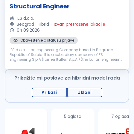
Structural Engineer
IES d.o.o.
Beograd | Hibrid
-
Izvan pretražene lokacije
04.09.2026
Obaveštenje o statusu prijave
IES d.o.o. is an engineering Company based in Belgrade,
Republic of Serbia. It is a subsidiary company of FS
Engineering S.p.A (former Italferr S.p.A.) (the Italian engineering
and consulting Company part of the FS State Railways
Group). Company IES ...
Prikažite mi poslove za hibridni model rada
Prikaži
Ukloni
5 oglasa
7 oglasa