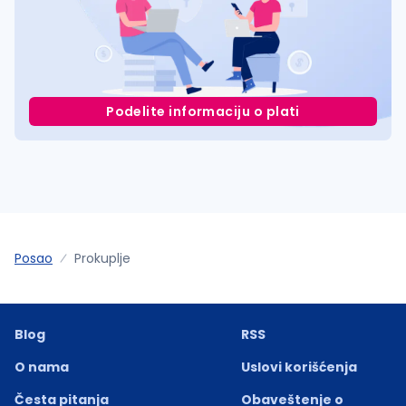
Podelite informaciju o plati
Posao
Prokuplje
Blog
RSS
O nama
Uslovi korišćenja
Česta pitanja
Obaveštenje o