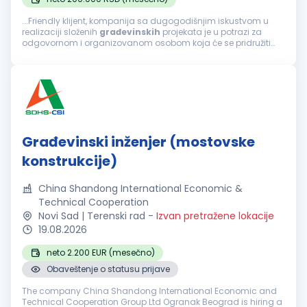
...Friendly klijent, kompanija sa dugogodišnjim iskustvom u
realizaciji složenih
građevinskih
projekata je u potrazi za
odgovornom i organizovanom osobom koja će se pridružiti
timu na poziciji šefa tehničke pripreme ponude. Fokusirani...
Građevinski inženjer (mostovske
konstrukcije)
China Shandong International Economic &
Technical Cooperation
Novi Sad | Terenski rad
-
Izvan pretražene lokacije
19.08.2026
neto 2.200 EUR (mesečno)
Obaveštenje o statusu prijave
The company China Shandong International Economic and
Technical Cooperation Group Ltd Ogranak Beograd is hiring a