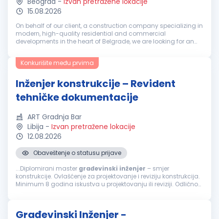
Beograd
-
Izvan pretražene lokacije
15.08.2026
On behalf of our client, a construction company specializing in
modern, high-quality residential and commercial
developments in the heart of Belgrade, we are looking for an
experienced professional ready to take on a key role within a
fast-growing or...
Konkurišite među prvima
Inženjer konstrukcije – Revident
tehničke dokumentacije
ART Gradnja Bar
Libija
-
Izvan pretražene lokacije
12.08.2026
Obaveštenje o statusu prijave
...Diplomirani master
građevinski
inženjer
– smjer
konstrukcije. Ovlašćenje za projektovanje i reviziju konstrukcija.
Minimum 8 godina iskustva u projektovanju ili reviziji. Odlično
poznavanje Eurocode standarda, ACI, AISC ili BS standarda.
Poznavanje...
Građevinski Inženjer -