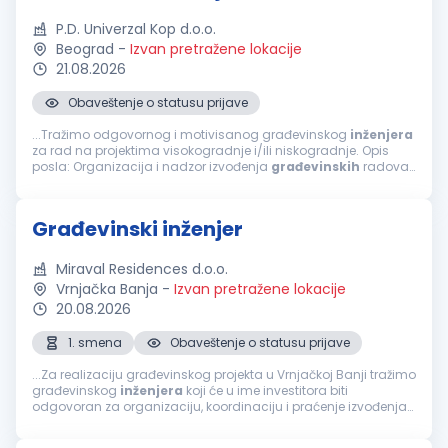
P.D. Univerzal Kop d.o.o.
Beograd
-
Izvan pretražene lokacije
21.08.2026
Obaveštenje o statusu prijave
...Tražimo odgovornog i motivisanog građevinskog
inženjera
za rad na projektima visokogradnje i/ili niskogradnje. Opis
posla: Organizacija i nadzor izvođenja
građevinskih
radova.
Praćenje dinamike i kvaliteta radova. Koordinacija sa
investitorima...
Građevinski inženjer
Miraval Residences d.o.o.
Vrnjačka Banja
-
Izvan pretražene lokacije
20.08.2026
1. smena
Obaveštenje o statusu prijave
...Za realizaciju građevinskog projekta u Vrnjačkoj Banji tražimo
građevinskog
inženjera
koji će u ime investitora biti
odgovoran za organizaciju, koordinaciju i praćenje izvođenja
radova, sa fokusom na završne radove. Tražimo osobu sa
iskustvom...