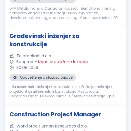
DPM Metals Inc. is a Canadian-based, international mining
company engaged in the acquisition, exploration,
development, mining, and processing of precious metals. DPM
operates across Serbia, Bulgaria, Bosnia and Ecuador with
headquarters in Toronto, ...
Građevinski inženjer za
konstrukcije
Telefonkabl d.o.o.
Beograd
-
Izvan pretražene lokacije
30.08.2026
Obaveštenje o statusu prijave
...
Građevinski
inženjer
za konstrukcije Pozicija:
Inženjer
projektant
građevinskih
konstrukcija Mesto rada:
Beograd Oblast: Telekomunikacije / Mobilna telefonija Opis
posla i zaduženja Projektovanje konstrukcija: Izrada tehničke...
Construction Project Manager
Workforce Human Resources d.o.o.