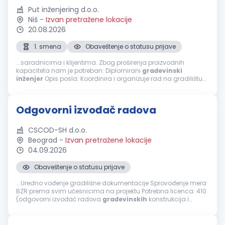
Put inženjering d.o.o.
Niš
-
Izvan pretražene lokacije
20.08.2026
1. smena
Obaveštenje o statusu prijave
...saradnicima i klijentima. Zbog proširenja proizvodnih
kapaciteta nam je potreban: Diplomirani
građevinski
inženjer
Opis posla: Koordinira i organizuje rad na gradilištu
Prati dinamiku plana izgradnje objekta Upoznat sa radom na
geodetskim instrumentima...
Odgovorni izvođač radova
CSCOD-SH d.o.o.
Beograd
-
Izvan pretražene lokacije
04.09.2026
Obaveštenje o statusu prijave
...Uredno vođenje gradilišne dokumentacije Sprovođenje mera
BZR prema svim učesnicima na projektu Potrebna licenca: 410
(odgovorni izvođač radova
građevinskih
konstrukcija i
građevinsko-zanatskih radova na objektima visokogradnje,
niskogradnje i hidrogradnje...