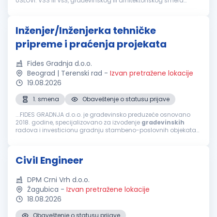
USLOVI: VSS ili VšS, građevinskog ili arhitektonskog smera
Poželjno je poznavanje bitumenskih materijala Dobro
poznavanje rada...
Inženjer/Inženjerka tehničke
pripreme i praćenja projekata
Fides Gradnja d.o.o.
Beograd | Terenski rad
-
Izvan pretražene lokacije
19.08.2026
1. smena
Obaveštenje o statusu prijave
...FIDES GRADNJA d.o.o. je građevinsko preduzeće osnovano
2018. godine, specijalizovano za izvođenje
građevinskih
radova i investicionu gradnju stambeno-poslovnih objekata
na teritoriji Srbije. Naš pristup zasniva se na stručnom nadzoru,
preciznoj...
Civil Engineer
DPM Crni Vrh d.o.o.
Žagubica
-
Izvan pretražene lokacije
18.08.2026
Obaveštenje o statusu prijave