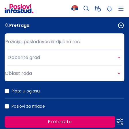
Pretraga
Pozicija, poslodavac ili ključna reč
Pozicija, poslodavac ili ključna reč
Izaberite grad
Grad
Oblast rada
Oblast rada
Plata u oglasu
Poslovi za mlade
Pretražite