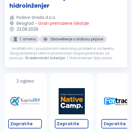
hidroinženjer
Poslovi Grada d.o.o.
Beograd
-
Izvan pretražene lokacije
23.08.2026
1. smena
Obaveštenje o statusu prijave
...kvalitetnom i pouzdanom rešavanju problema na terenu.
Zbog proširenja obima poslovanja raspisuje konkurs za
poziciju:
Građevinski
inženjer
/ Hidroinženjer Opis posla:
Organizacija, planiranje i nadzor izvođenja radova
Koordinacija terenskih ekipa...
2 oglasa
Zapratite
Zapratite
Zapratite