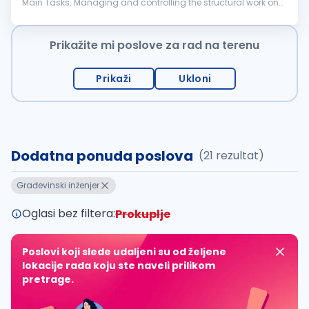
Main Tasks: Managing and controlling the structural work on
the construction site following safety and regulatory
standards Managing and...
Prikažite mi poslove za rad na terenu
Prikaži
Ukloni
Dodatna ponuda poslova
(21 rezultat)
Građevinski inženjer
Oglasi bez filtera:
Prokuplje
Poslovi koji slede udaljeni su od željene
lokacije rada koju ste naveli prilikom
pretrage.