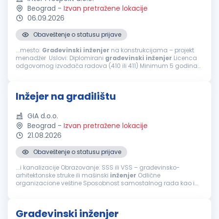
Beograd
-
Izvan pretražene lokacije
06.09.2026
Obaveštenje o statusu prijave
...mesto:
Građevinski
inženjer
na konstrukcijama – projekt
menadžer Uslovi: Diplomirani
građevinski
inženjer
Licenca
odgovornog izvođača radova (410 ili 411) Minimum 5 godina
radnog iskustva u struci Napredno poznavanje AutoCAD-a i
MS Project...
Inžejer na gradilištu
GIA d.o.o.
Beograd
-
Izvan pretražene lokacije
21.08.2026
Obaveštenje o statusu prijave
...i kanalizacije Obrazovanje: SSS ili VSS – građevinsko-
arhitektonske struke ili mašinski
inženjer
Odlične
organizacione veštine Sposobnost samostalnog rada kao i
efikasnog timskog rada i pomaganja članova tima Aktivno
znanje: AutoCAD, MS Office Spremnost...
Građevinski inženjer