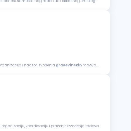
posobnost samostalnog rada kao i efikasnog timskog
rad na projektima visokogradnje i/ili niskogradnje. Opis posla: Organizacija i nadzor izvođenja
građevinskih
radova.
a organizaciju, koordinaciju i praćenje izvođenja radova,