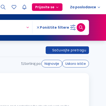
Prijavite se
Za poslodavce
Poništite filtere
Sačuvajte pretragu
Sortiraj po:
Najnovije
Uskoro ističe