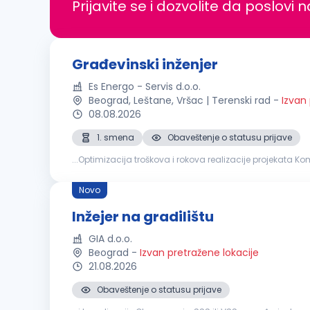
Prijavite se i dozvolite da poslovi 
Građevinski inženjer
Es Energo - Servis d.o.o.
Beograd, Leštane, Vršac | Terenski rad
-
Izvan
08.08.2026
1. smena
Obaveštenje o statusu prijave
...Optimizacija troškova i rokova realizacije projekata Komunikaci
građevinskog
inženjera
ili odgovarajuća stručna sprem
Novo
Inžejer na gradilištu
GIA d.o.o.
Beograd
-
Izvan pretražene lokacije
21.08.2026
Obaveštenje o statusu prijave