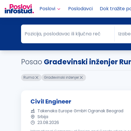
Poslovi
Poslodavci
Dok tražite p
Pozicija, poslodavac ili ključna reč
Izabe
Pozicija, poslodavac ili ključna reč
Grad
Posao
Građevinski inženjer R
Ruma
Građevinski inženjer
Civil Engineer
Takenaka Europe GmbH Ogranak Beograd
Srbija
23.08.2026