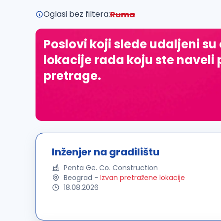
Oglasi bez filtera:
Ruma
Poslovi koji slede udaljeni su
lokacije rada koju ste naveli 
pretrage.
Inženjer na gradilištu
Penta Ge. Co. Construction
Beograd
-
Izvan pretražene lokacije
18.08.2026