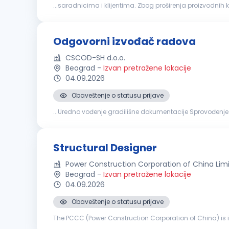
...saradnicima i klijentima. Zbog proširenja proizvodnih
plana izgradnje objekta Upoznat sa radom na geodetsk
Odgovorni izvođač radova
CSCOD-SH d.o.o.
Beograd
-
Izvan pretražene lokacije
04.09.2026
Obaveštenje o statusu prijave
...Uredno vođenje gradilišne dokumentacije Sprovođenj
građevinsko-zanatskih radova na objektima visokogradnj
Structural Designer
Power Construction Corporation of China Lim
Beograd
-
Izvan pretražene lokacije
04.09.2026
Obaveštenje o statusu prijave
The PCCC (Power Construction Corporation of China) is in 
Belgrade Metro Line 1 moves forward successfully, the dail