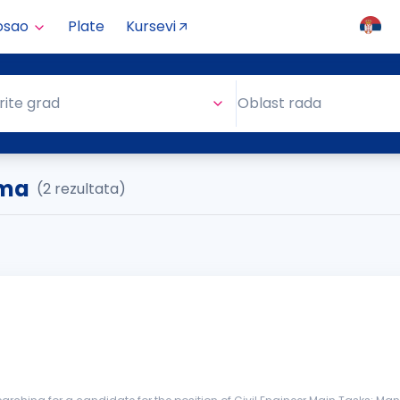
osao
Plate
Kursevi
Oblast rada
rite grad
Oblast rada
uma
(2 rezultata)