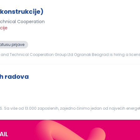
konstrukcije)
chnical Cooperation
cije
atusu prijave
d Technical Cooperation Group Ltd Ogranak Beograd is hiring a license
Construction) Project: Reconstruction of the Former Franz Josef Bridge in Novi Sad Requirements: The ca...
ih radova
ži i najfleksibilniji...
AIL