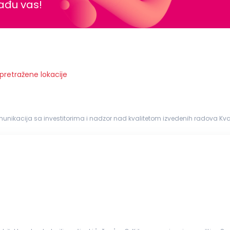
nađu vas!
 pretražene lokacije
ja sa investitorima i nadzor nad kvalitetom izvedenih radova Kvalifikacije: Diploma
a iz oblasti građevinarstva Iskustvo u radu na
građevinskim
...