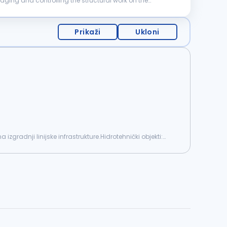
Prikaži
Ukloni
gradnji linijske infrastrukture.Hidrotehnički objekti: