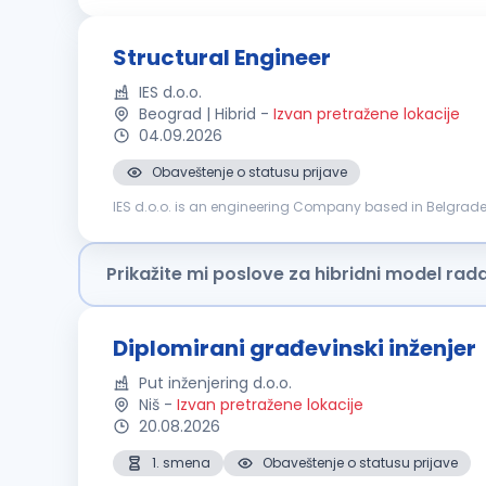
Structural Engineer
IES d.o.o.
Beograd | Hibrid
-
Izvan pretražene lokacije
04.09.2026
Obaveštenje o statusu prijave
IES d.o.o. is an engineering Company based in Belgrade, R
consulting Company part of the FS State Railways Group
Prikažite mi poslove za hibridni model rad
Diplomirani građevinski inženjer
Put inženjering d.o.o.
Niš
-
Izvan pretražene lokacije
20.08.2026
1. smena
Obaveštenje o statusu prijave