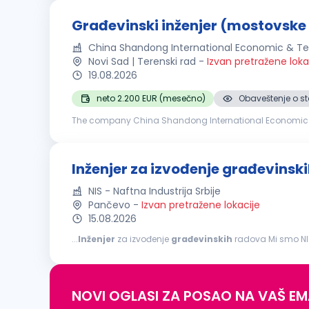
Građevinski inženjer (mostovske 
China Shandong International Economic & Te
Novi Sad | Terenski rad
-
Izvan pretražene loka
19.08.2026
neto 2.200 EUR (mesečno)
Obaveštenje o st
The company China Shandong International Economic an
Inženjer za izvođenje građevinsk
NIS - Naftna Industrija Srbije
Pančevo
-
Izvan pretražene lokacije
15.08.2026
...
Inženjer
za izvođenje
građevinskih
radova Mi smo NIS. Sa više od 13.000 zaposlenih, zajedno činimo jedan od najvećih energetskih sistema u jugoistočnoj
Evropi. Kao velika i stabilna kompanija, ponekad nismo najbr
NOVI OGLASI ZA POSAO NA VAŠ EM