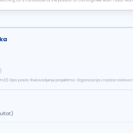
or the position of Civil Engineer Main Tasks: Managing and controlling the structural work on the
dards Managing and...
ika
m/ž) Opis posla: Rukovodjenje projektima: Organizacija i nadzor radova na iz
j...
zultat)