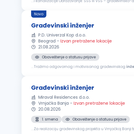
...i kanalizacije Obrazovanje: SSS ili VSS – građevinsko-a
rada i pomaganja članova tima Aktivno znanje: AutoCAD
Novo
Građevinski inženjer
P.D. Univerzal Kop d.o.o.
Beograd
-
Izvan pretražene lokacije
21.08.2026
Obaveštenje o statusu prijave
...Tražimo odgovornog i motivisanog građevinskog
inž
Praćenje dinamike i kvaliteta radova. Koordinacija sa inv
Građevinski inženjer
Miraval Residences d.o.o.
Vrnjačka Banja
-
Izvan pretražene lokacije
20.08.2026
1. smena
Obaveštenje o statusu prijave
...Za realizaciju građevinskog projekta u Vrnjačkoj Banj
sa fokusom na završne radove. Tražimo osobu sa iskust