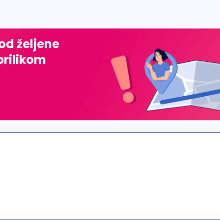
 od željene
prilikom