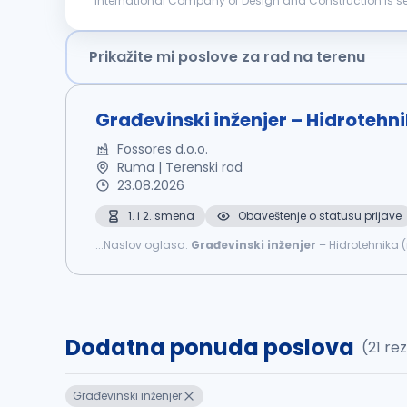
International Company of Design and Construction is searching for a candidate f
construction site following safety and regulatory stan
Prikažite mi poslove za rad na terenu
Građevinski inženjer – Hidrotehn
Fossores d.o.o.
Ruma | Terenski rad
23.08.2026
1. i 2. smena
Obaveštenje o statusu prijave
...Naslov oglasa:
Građevinski
inženjer
– Hidrotehnika (
Izvođenje radova na spoljnoj vodovodnoj i kanalizaciono
Dodatna ponuda poslova
(21 re
Građevinski inženjer