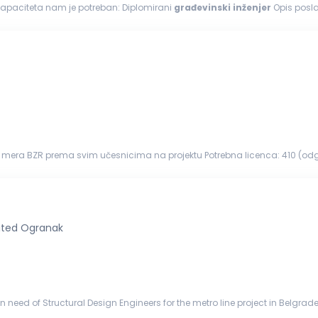
 kapaciteta nam je potreban: Diplomirani
građevinski
inženjer
Opis posla: Koordinira i organizuje rad na gradilištu Prati 
im instrumentima...
e mera BZR prema svim učesnicima na projektu Potrebna licenca: 410 (o
e, niskogradnje i hidrogradnje...
ited Ogranak
need of Structural Design Engineers for the metro line project in Belgrade,
y t...