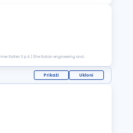
er Italferr S.p.A.) (the Italian engineering and
Prikaži
Ukloni