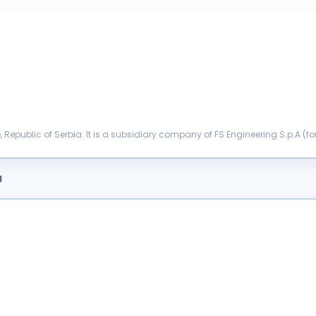
epublic of Serbia. It is a subsidiary company of FS Engineering S.p.A (form
). Company IES ...
a