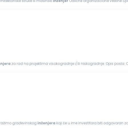
rhitektonske struke ili mašinski
inženjer
Odlične organizacione veštine S
, MS Office Spremnost...
enjera
za 
estitorima...
i tražimo građevinskog
inženjera
koji će u ime investitora biti odgovoran z
vom...