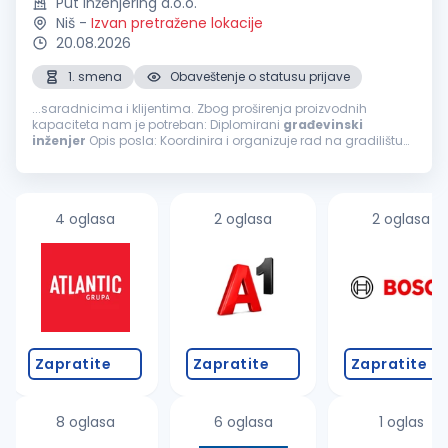
Put inženjering d.o.o.
Niš
-
Izvan pretražene lokacije
20.08.2026
1. smena
Obaveštenje o statusu prijave
...saradnicima i klijentima. Zbog proširenja proizvodnih
kapaciteta nam je potreban: Diplomirani
građevinski
inženjer
Opis posla: Koordinira i organizuje rad na gradilištu
Prati dinamiku plana izgradnje objekta Upoznat sa radom na
geodetskim instrumentima...
4 oglasa
2 oglasa
2 oglasa
Zapratite
Zapratite
Zapratite
8 oglasa
6 oglasa
1 oglas