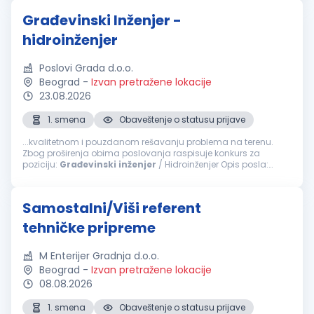
Građevinski Inženjer -
hidroinženjer
Poslovi Grada d.o.o.
Beograd
-
Izvan pretražene lokacije
23.08.2026
1. smena
Obaveštenje o statusu prijave
...kvalitetnom i pouzdanom rešavanju problema na terenu.
Zbog proširenja obima poslovanja raspisuje konkurs za
poziciju:
Građevinski
inženjer
/ Hidroinženjer Opis posla:
Organizacija, planiranje i nadzor izvođenja radova
Koordinacija terenskih ekipa...
Samostalni/Viši referent
tehničke pripreme
M Enterijer Gradnja d.o.o.
Beograd
-
Izvan pretražene lokacije
08.08.2026
1. smena
Obaveštenje o statusu prijave