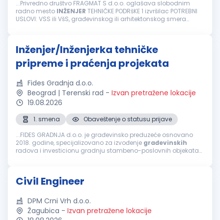
...Privredno društvo FRAGMAT S d.o.o. oglašava slobodnim
radno mesto
INŽENJER
TEHNIČKE PODRšKE 1 izvršilac POTREBNI
USLOVI: VSS ili VšS, građevinskog ili arhitektonskog smera
Poželjno je poznavanje bitumenskih materijala Dobro
poznavanje rada...
Inženjer/Inženjerka tehničke
pripreme i praćenja projekata
Fides Gradnja d.o.o.
Beograd | Terenski rad
-
Izvan pretražene lokacije
19.08.2026
1. smena
Obaveštenje o statusu prijave
...FIDES GRADNJA d.o.o. je građevinsko preduzeće osnovano
2018. godine, specijalizovano za izvođenje
građevinskih
radova i investicionu gradnju stambeno-poslovnih objekata
na teritoriji Srbije. Naš pristup zasniva se na stručnom nadzoru,
preciznoj...
Civil Engineer
DPM Crni Vrh d.o.o.
Žagubica
-
Izvan pretražene lokacije