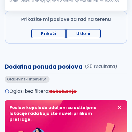
Main Tasks: Managing and controlling the structural work on
the construction site following safety and regulatory
standards Managing and...
Prikažite mi poslove za rad na terenu
Prikaži
Ukloni
Dodatna ponuda poslova
(25 rezultata)
Građevinski inženjer
Oglasi bez filtera:
Sokobanja
Poslovi koji slede udaljeni su od željene
lokacije rada koju ste naveli prilikom
pretrage.