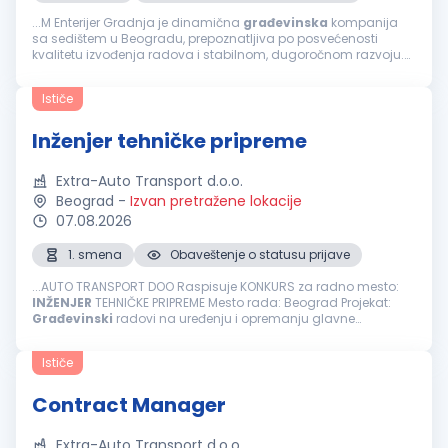
...M Enterijer Gradnja je dinamična
građevinska
kompanija
sa sedištem u Beogradu, prepoznatljiva po posvećenosti
kvalitetu izvođenja radova i stabilnom, dugoročnom razvoju.
Zbog rasta obima poslova širimo redove i tražimo pouzdanog
kolegu/koleginicu...
Ističe
Inženjer tehničke pripreme
Extra-Auto Transport d.o.o.
Beograd
-
Izvan pretražene lokacije
07.08.2026
1. smena
Obaveštenje o statusu prijave
...AUTO TRANSPORT DOO Raspisuje KONKURS za radno mesto:
INŽENJER
TEHNIČKE PRIPREME Mesto rada: Beograd Projekat:
Građevinski
radovi na uređenju i opremanju glavne
železničke stanice – Beogradski centar (Prokop). Projekat se
izvodi prema FIDIC...
Ističe
Contract Manager
Extra-Auto Transport d.o.o.