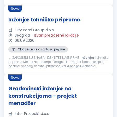
inženjera
ili odgovarajuća stručna sprema iz oblasti
građevinarstva Iskustvo u radu na
građevinskim
...
Novo
Inženjer tehničke pripreme
City Road Group d.o.o.
Beograd
-
Izvan pretražene lokacije
06.09.2026
Obaveštenje o statusu prijave
.... ZAPOSLENI SU SNAGA I IDENTITET NAšE FIRME.
Inženjer
tehničke
pripreme Mesto zaposlenja: Beograd – Senjak (kancelarijski)
Zadaci radnog mesta: priprema, kalkulacija i kreiranje
ponuda i ugovora prikupljanja tehničke dokumentacije za
tendere...
Novo
Građevinski inženjer na
konstrukcijama – projekt
menadžer
Inter Prospekt d.o.o.