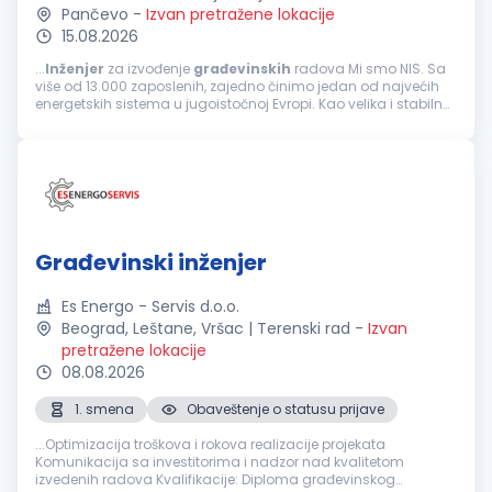
Pančevo
-
Izvan pretražene lokacije
15.08.2026
...
Inženjer
za izvođenje
građevinskih
radova Mi smo NIS. Sa
više od 13.000 zaposlenih, zajedno činimo jedan od najvećih
energetskih sistema u jugoistočnoj Evropi. Kao velika i stabilna
kompanija, ponekad nismo najbrži i najfleksibilniji...
Građevinski inženjer
Es Energo - Servis d.o.o.
Beograd, Leštane, Vršac | Terenski rad
-
Izvan
pretražene lokacije
08.08.2026
1. smena
Obaveštenje o statusu prijave
...Optimizacija troškova i rokova realizacije projekata
Komunikacija sa investitorima i nadzor nad kvalitetom
izvedenih radova Kvalifikacije: Diploma građevinskog