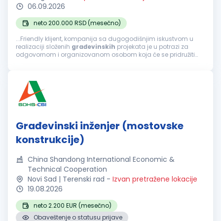
06.09.2026
neto 200.000 RSD (mesečno)
...Friendly klijent, kompanija sa dugogodišnjim iskustvom u
realizaciji složenih
građevinskih
projekata je u potrazi za
odgovornom i organizovanom osobom koja će se pridružiti
timu na poziciji šefa tehničke pripreme ponude. Fokusirani...
Građevinski inženjer (mostovske
konstrukcije)
China Shandong International Economic &
Technical Cooperation
Novi Sad | Terenski rad
-
Izvan pretražene lokacije
19.08.2026
neto 2.200 EUR (mesečno)
Obaveštenje o statusu prijave