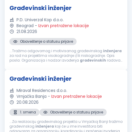
Građevinski inženjer
P.D. Univerzal Kop d.o.o.
Beograd
-
Izvan pretražene lokacije
21.08.2026
Obaveštenje o statusu prijave
...Tražimo odgovornog i motivisanog građevinskog
inženjera
za rad na projektima visokogradnje i/ili niskogradnje. Opis
posla: Organizacija i nadzor izvođenja
građevinskih
radova.
Praćenje dinamike i kvaliteta radova. Koordinacija sa
investitorima...
Građevinski inženjer
Miraval Residences d.o.o.
Vrnjačka Banja
-
Izvan pretražene lokacije
20.08.2026
1. smena
Obaveštenje o statusu prijave
...Za realizaciju građevinskog projekta u Vrnjačkoj Banji tražimo
građevinskog
inženjera
koji će u ime investitora biti
odgovoran za organizaciju, koordinaciju i praćenje izvođenja