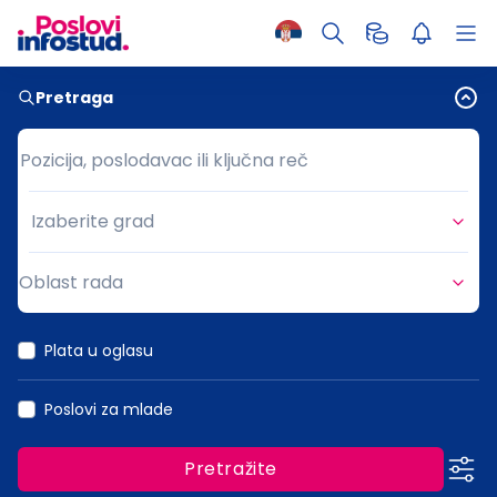
Pretraga
Pozicija, poslodavac ili ključna reč
Pozicija, poslodavac ili ključna reč
Izaberite grad
Grad
Oblast rada
Oblast rada
Plata u oglasu
Poslovi za mlade
Pretražite