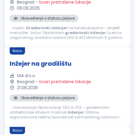
Beograd
-
Izvan pretražene lokacije
06.09.2026
Obaveštenje o statusu prijave
...mesto:
Građevinski
inženjer
na konstrukcijama – projekt
menadžer Uslovi: Diplomirani
građevinski
inženjer
Licenca
odgovornog izvođača radova (410 ili 411) Minimum 5 godina
radnog iskustva u struci Napredno poznavanje AutoCAD-a i
MS Project...
Novo
Inžejer na gradilištu
GIA d.o.o.
Beograd
-
Izvan pretražene lokacije
21.08.2026
Obaveštenje o statusu prijave
...i kanalizacije Obrazovanje: SSS ili VSS – građevinsko-
arhitektonske struke ili mašinski
inženjer
Odlične
organizacione veštine Sposobnost samostalnog rada kao i
efikasnog timskog rada i pomaganja članova tima Aktivno
znanje: AutoCAD, MS Office Spremnost...
Novo