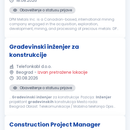
18.08.2026
Obaveštenje o statusu prijave
DPM Metals Inc. is a Canadian-based, international mining
company engaged in the acquisition, exploration,
development, mining, and processing of precious metals. DPM
operates across Serbia, Bulgaria, Bosnia and Ecuador with
headquarters in Toronto, ...
Građevinski inženjer za
konstrukcije
Telefonkabl d.o.o.
Beograd
-
Izvan pretražene lokacije
30.08.2026
Obaveštenje o statusu prijave
...
Građevinski
inženjer
za konstrukcije Pozicija:
Inženjer
projektant
građevinskih
konstrukcija Mesto rada:
Beograd Oblast: Telekomunikacije / Mobilna telefonija Opis
posla i zaduženja Projektovanje konstrukcija: Izrada tehničke...
Construction Project Manager