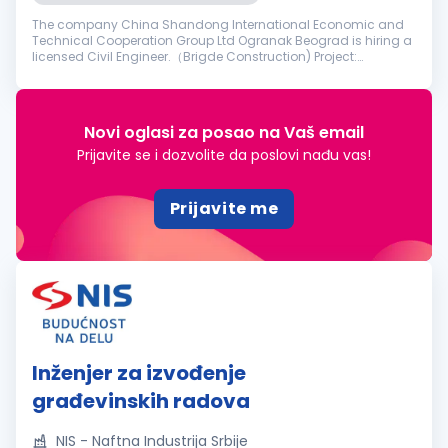
The company China Shandong International Economic and
Technical Cooperation Group Ltd Ogranak Beograd is hiring a
licensed Civil Engineer.（Brigde Construction) Project:
Reconstruction of the Former Franz Josef Bridge in Novi Sad
Requirements: The ca...
Novi oglasi za posao na Vaš email
Prijavite se i dozvolite da poslovi nađu vas!
Prijavite me
Inženjer za izvođenje
građevinskih radova
NIS - Naftna Industrija Srbije