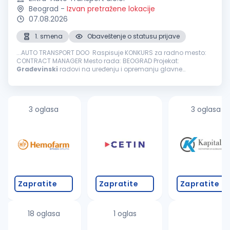
Beograd
-
Izvan pretražene lokacije
07.08.2026
1. smena
Obaveštenje o statusu prijave
...AUTO TRANSPORT DOO Raspisuje KONKURS za radno mesto:
CONTRACT MANAGER Mesto rada: BEOGRAD Projekat:
Građevinski
radovi na uređenju i opremanju glavne
železničke stanice - Beogradski centar (Prokop). Projekat se
izvodi prema FIDIC pravilima...
3 oglasa
3 oglasa
Zapratite
Zapratite
Zapratite
18 oglasa
1 oglas