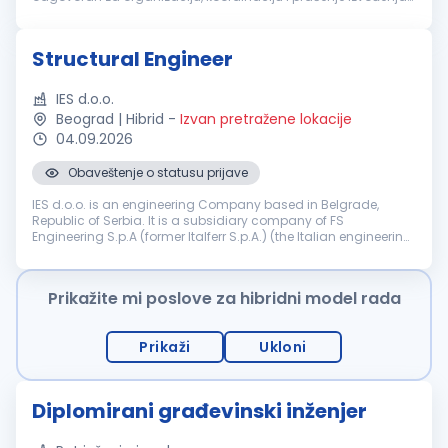
radova, sa fokusom na završne radove. Tražimo osobu sa
iskustvom...
Structural Engineer
IES d.o.o.
Beograd | Hibrid
-
Izvan pretražene lokacije
04.09.2026
Obaveštenje o statusu prijave
IES d.o.o. is an engineering Company based in Belgrade,
Republic of Serbia. It is a subsidiary company of FS
Engineering S.p.A (former Italferr S.p.A.) (the Italian engineering
and consulting Company part of the FS State Railways
Group). Company IES ...
Prikažite mi poslove za hibridni model rada
Prikaži
Ukloni
Diplomirani građevinski inženjer