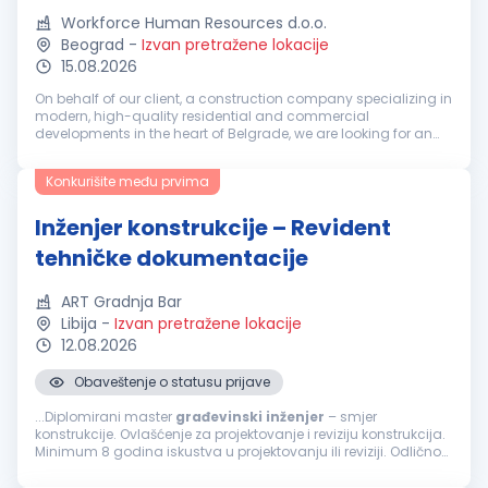
Workforce Human Resources d.o.o.
Beograd
-
Izvan pretražene lokacije
15.08.2026
On behalf of our client, a construction company specializing in
modern, high-quality residential and commercial
developments in the heart of Belgrade, we are looking for an
experienced professional ready to take on a key role within a
fast-growing or...
Konkurišite među prvima
Inženjer konstrukcije – Revident
tehničke dokumentacije
ART Gradnja Bar
Libija
-
Izvan pretražene lokacije
12.08.2026
Obaveštenje o statusu prijave
...Diplomirani master
građevinski
inženjer
– smjer
konstrukcije. Ovlašćenje za projektovanje i reviziju konstrukcija.
Minimum 8 godina iskustva u projektovanju ili reviziji. Odlično
poznavanje Eurocode standarda, ACI, AISC ili BS standarda.
Poznavanje...