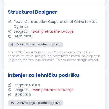
građevinsko-zanatskih radova na objektima visokogradnje,
niskogradnje i hidrogradnje...
Structural Designer
Power Construction Corporation of China Limited
Ogranak
Beograd
-
Izvan pretražene lokacije
04.09.2026
Obaveštenje o statusu prijave
The PCCC (Power Construction Corporation of China) is in
need of Structural Design Engineers for the metro line project in
Belgrade, the Republic of Serbia. To ensure the design project
of Belgrade Metro Line 1 moves forward successfully, the daily
t...
Inženjer za tehničku podršku
Fragmat S d.o.o.
Beograd
-
Izvan pretražene lokacije
19.08.2026
Obaveštenje o statusu prijave