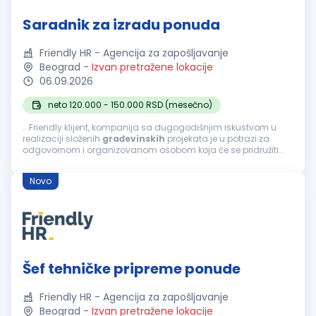
Saradnik za izradu ponuda
Friendly HR - Agencija za zapošljavanje
Beograd
-
Izvan pretražene lokacije
06.09.2026
neto 120.000 - 150.000 RSD (mesečno)
...Friendly klijent, kompanija sa dugogodišnjim iskustvom u
realizaciji složenih
građevinskih
projekata je u potrazi za
odgovornom i organizovanom osobom koja će se pridružiti
timu na poziciji Saradnika za izradu ponuda. Fokusirani su na
projektovanje...
Novo
Šef tehničke pripreme ponude
Friendly HR - Agencija za zapošljavanje
Beograd
-
Izvan pretražene lokacije