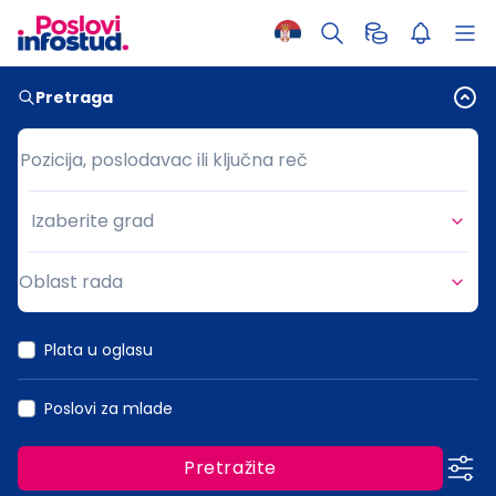
Pretraga
Pozicija, poslodavac ili ključna reč
Pozicija, poslodavac ili ključna reč
Izaberite grad
Grad
Oblast rada
Oblast rada
Plata u oglasu
Poslovi za mlade
Pretražite