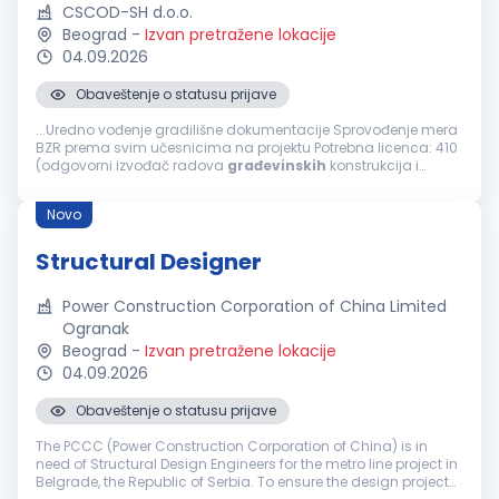
CSCOD-SH d.o.o.
Beograd
-
Izvan pretražene lokacije
04.09.2026
Obaveštenje o statusu prijave
...Uredno vođenje gradilišne dokumentacije Sprovođenje mera
BZR prema svim učesnicima na projektu Potrebna licenca: 410
(odgovorni izvođač radova
građevinskih
konstrukcija i
građevinsko-zanatskih radova na objektima visokogradnje,
niskogradnje i hidrogradnje...
Novo
Structural Designer
Power Construction Corporation of China Limited
Ogranak
Beograd
-
Izvan pretražene lokacije
04.09.2026
Obaveštenje o statusu prijave
The PCCC (Power Construction Corporation of China) is in
need of Structural Design Engineers for the metro line project in
Belgrade, the Republic of Serbia. To ensure the design project