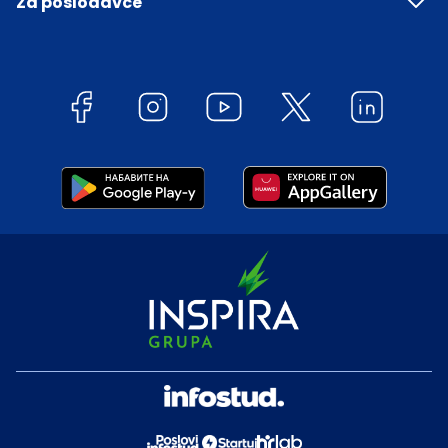
Za poslodavce