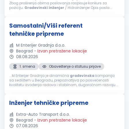
Zbog proširenja obima poslovanja raspisuje konkurs za
poziciju:
Građevinski
inženjer
/ Hidroinženjer Opis posla:
Organizacija, planiranje i nadzor izvođenja radova
Koordinacija terenskih ekipa...
Samostalni/Viši referent
tehničke pripreme
M Enterijer Gradnja d.o.o.
Beograd
-
Izvan pretražene lokacije
08.08.2026
1. smena
Obaveštenje o statusu prijave
...M Enterijer Gradnja je dinamična
građevinska
kompanija
sa sedištem u Beogradu, prepoznatljiva po posvećenosti
kvalitetu izvođenja radova i stabilnom, dugoročnom razvoju.
Zbog rasta obima poslova širimo redove i tražimo pouzdanog
kolegu/koleginicu...
Inženjer tehničke pripreme
Extra-Auto Transport d.o.o.
Beograd
-
Izvan pretražene lokacije
07.08.2026