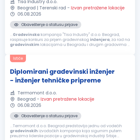
Tisa Industry d.o.o.
Beograd | Terenski rad
-
Izvan pretražene lokacije
06.08.2026
Obaveštenje o statusu prijave
...
Građevinska
kompanija "Tisa Industry" d.o.o. Beograd,
raspisuje konkurs za prijem građevinskog
inženjera
, za rad na
građevinskim
lokacijama u Beogradu i drugim gradovima u
Srbiji po potrebi.
GRAĐEVINSKI
INŽENJER
sa radnim iskustvom
u planiranju...
Ističe
Diplomirani građevinski inženjer
- inženjer tehničke pripreme
Termomont d.o.o.
Beograd
-
Izvan pretražene lokacije
06.08.2026
Obaveštenje o statusu prijave
...Termomont d.o.o. Beograd predstavlja jednu od vodećih
građevinskih
izvođačkih kompanija koja sigurnim putem
preuzima liderske pozicije u građevinskoj industriji Srbije.