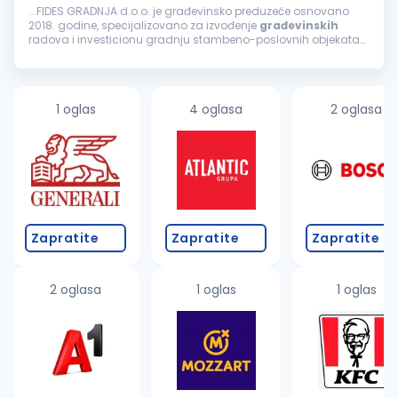
...FIDES GRADNJA d.o.o. je građevinsko preduzeće osnovano
2018. godine, specijalizovano za izvođenje
građevinskih
radova i investicionu gradnju stambeno-poslovnih objekata
na teritoriji Srbije. Naš pristup zasniva se na stručnom nadzoru,
preciznoj...
1 oglas
4 oglasa
2 oglasa
Zapratite
Zapratite
Zapratite
2 oglasa
1 oglas
1 oglas