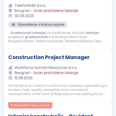
Telefonkabl d.o.o.
Beograd
-
Izvan pretražene lokacije
30.08.2026
Obaveštenje o statusu prijave
...
Građevinski
inženjer
za konstrukcije Pozicija:
Inženjer
projektant
građevinskih
konstrukcija Mesto rada:
Beograd Oblast: Telekomunikacije / Mobilna telefonija Opis
posla i zaduženja Projektovanje konstrukcija: Izrada tehničke...
Construction Project Manager
Workforce Human Resources d.o.o.
Beograd
-
Izvan pretražene lokacije
15.08.2026
On behalf of our client, a construction company specializing in
modern, high-quality residential and commercial
developments in the heart of Belgrade, we are looking for an
experienced professional ready to take on a key role within a
fast-growing or...
Konkurišite među prvima