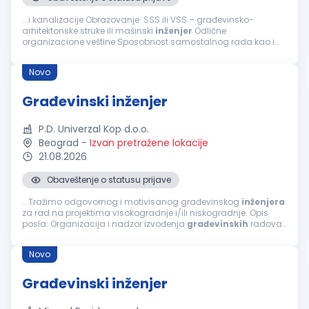
...i kanalizacije Obrazovanje: SSS ili VSS – građevinsko-
arhitektonske struke ili mašinski
inženjer
Odlične
organizacione veštine Sposobnost samostalnog rada kao i
efikasnog timskog rada i pomaganja članova tima Aktivno
znanje: AutoCAD, MS Office Spremnost...
Novo
Građevinski inženjer
P.D. Univerzal Kop d.o.o.
Beograd
-
Izvan pretražene lokacije
21.08.2026
Obaveštenje o statusu prijave
...Tražimo odgovornog i motivisanog građevinskog
inženjera
za rad na projektima visokogradnje i/ili niskogradnje. Opis
posla: Organizacija i nadzor izvođenja
građevinskih
radova.
Praćenje dinamike i kvaliteta radova. Koordinacija sa
investitorima...
Novo
Građevinski inženjer