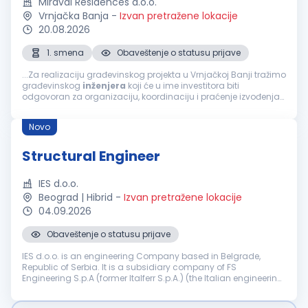
Miraval Residences d.o.o.
Vrnjačka Banja
-
Izvan pretražene lokacije
20.08.2026
1. smena
Obaveštenje o statusu prijave
...Za realizaciju građevinskog projekta u Vrnjačkoj Banji tražimo
građevinskog
inženjera
koji će u ime investitora biti
odgovoran za organizaciju, koordinaciju i praćenje izvođenja
radova, sa fokusom na završne radove. Tražimo osobu sa
iskustvom...
Novo
Structural Engineer
IES d.o.o.
Beograd | Hibrid
-
Izvan pretražene lokacije
04.09.2026
Obaveštenje o statusu prijave
IES d.o.o. is an engineering Company based in Belgrade,
Republic of Serbia. It is a subsidiary company of FS
Engineering S.p.A (former Italferr S.p.A.) (the Italian engineering
and consulting Company part of the FS State Railways
Group). Company IES ...