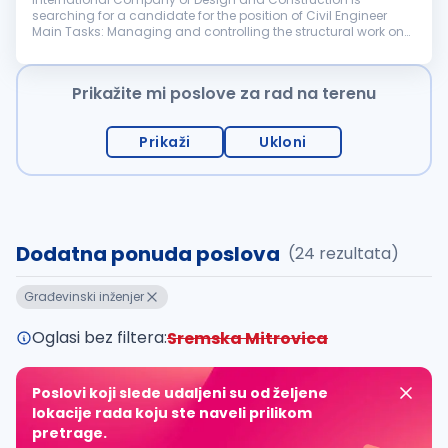
searching for a candidate for the position of Civil Engineer
Main Tasks: Managing and controlling the structural work on
the construction site following safety and regulatory
standards Managing and...
Prikažite mi poslove za rad na terenu
Prikaži
Ukloni
Dodatna ponuda poslova
(24 rezultata)
Građevinski inženjer
Oglasi bez filtera:
Sremska Mitrovica
Poslovi koji slede udaljeni su od željene
lokacije rada koju ste naveli prilikom
pretrage.