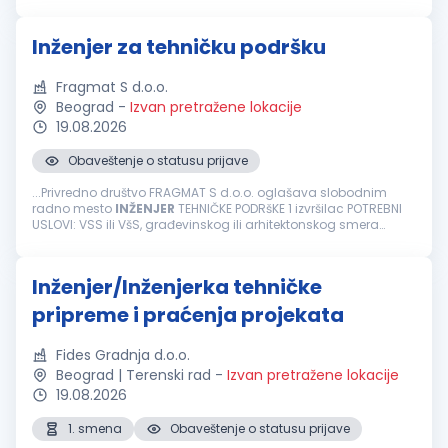
of Belgrade Metro Line 1 moves forward successfully, the daily
t...
Inženjer za tehničku podršku
Fragmat S d.o.o.
Beograd
-
Izvan pretražene lokacije
19.08.2026
Obaveštenje o statusu prijave
...Privredno društvo FRAGMAT S d.o.o. oglašava slobodnim
radno mesto
INŽENJER
TEHNIČKE PODRšKE 1 izvršilac POTREBNI
USLOVI: VSS ili VšS, građevinskog ili arhitektonskog smera
Poželjno je poznavanje bitumenskih materijala Dobro
poznavanje rada...
Inženjer/Inženjerka tehničke
pripreme i praćenja projekata
Fides Gradnja d.o.o.
Beograd | Terenski rad
-
Izvan pretražene lokacije
19.08.2026
1. smena
Obaveštenje o statusu prijave