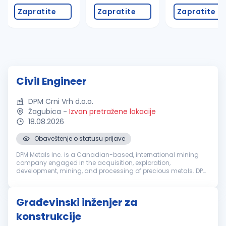
Zapratite
Zapratite
Zapratite
Civil Engineer
DPM Crni Vrh d.o.o.
Žagubica
-
Izvan pretražene lokacije
18.08.2026
Obaveštenje o statusu prijave
DPM Metals Inc. is a Canadian-based, international mining
company engaged in the acquisition, exploration,
development, mining, and processing of precious metals. DPM
operates across Serbia, Bulgaria, Bosnia and Ecuador with
headquarters in Toronto, ...
Građevinski inženjer za
konstrukcije