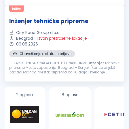
Bavimo se projektovanjem,
inženjeringom
, konsaltingom,
izgradnjom objekata...
Ističe
Inženjer tehničke pripreme
City Road Group d.o.o.
Beograd
-
Izvan pretražene lokacije
06.08.2026
Obaveštenje o statusu prijave
.... ZAPOSLENI SU SNAGA I IDENTITET NAšE FIRME.
Inženjer
tehničke
pripreme Mesto zaposlenja: Beograd – Senjak (kancelarijski)
Zadaci radnog mesta: priprema, kalkulacija i kreiranje
ponuda i ugovora prikupljanja tehničke dokumentacije za
tendere...
2 oglasa
8 oglasa