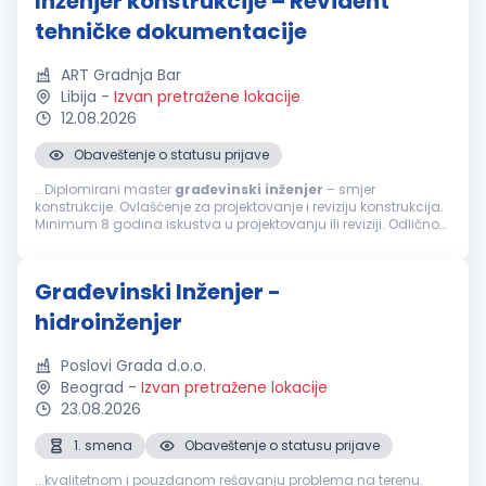
Inženjer konstrukcije – Revident
tehničke dokumentacije
ART Gradnja Bar
Libija
-
Izvan pretražene lokacije
12.08.2026
Obaveštenje o statusu prijave
...Diplomirani master
građevinski
inženjer
– smjer
konstrukcije. Ovlašćenje za projektovanje i reviziju konstrukcija.
Minimum 8 godina iskustva u projektovanju ili reviziji. Odlično
poznavanje Eurocode standarda, ACI, AISC ili BS standarda.
Poznavanje...
Građevinski Inženjer -
hidroinženjer
Poslovi Grada d.o.o.
Beograd
-
Izvan pretražene lokacije
23.08.2026
1. smena
Obaveštenje o statusu prijave
...kvalitetnom i pouzdanom rešavanju problema na terenu.