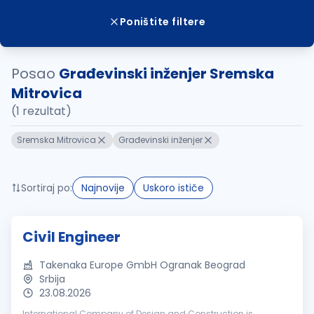
Poništite filtere
Posao
Građevinski inženjer Sremska
Mitrovica
(1 rezultat)
Sremska Mitrovica
Građevinski inženjer
Sortiraj po:
Najnovije
Uskoro ističe
Civil Engineer
Takenaka Europe GmbH Ogranak Beograd
Srbija
23.08.2026
International Company of Design and Construction is