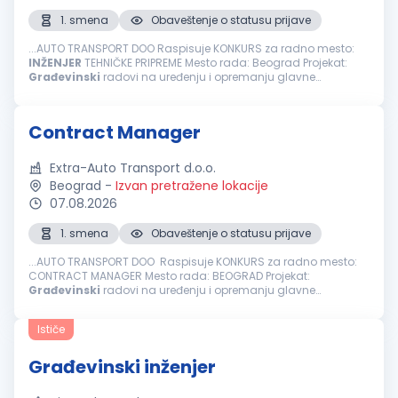
1. smena
Obaveštenje o statusu prijave
...AUTO TRANSPORT DOO Raspisuje KONKURS za radno mesto:
INŽENJER
TEHNIČKE PRIPREME Mesto rada: Beograd Projekat:
Građevinski
radovi na uređenju i opremanju glavne
železničke stanice – Beogradski centar (Prokop). Projekat se
izvodi prema FIDIC...
Contract Manager
Extra-Auto Transport d.o.o.
Beograd
-
Izvan pretražene lokacije
07.08.2026
1. smena
Obaveštenje o statusu prijave
...AUTO TRANSPORT DOO Raspisuje KONKURS za radno mesto:
CONTRACT MANAGER Mesto rada: BEOGRAD Projekat:
Građevinski
radovi na uređenju i opremanju glavne
železničke stanice - Beogradski centar (Prokop). Projekat se
izvodi prema FIDIC pravilima...
Ističe
Građevinski inženjer