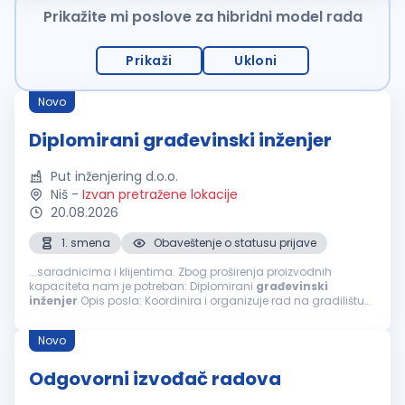
Prikažite mi poslove za hibridni model rada
Prikaži
Ukloni
Novo
Diplomirani građevinski inženjer
Put inženjering d.o.o.
Niš
-
Izvan pretražene lokacije
20.08.2026
1. smena
Obaveštenje o statusu prijave
...saradnicima i klijentima. Zbog proširenja proizvodnih
kapaciteta nam je potreban: Diplomirani
građevinski
inženjer
Opis posla: Koordinira i organizuje rad na gradilištu
Prati dinamiku plana izgradnje objekta Upoznat sa radom na
geodetskim instrumentima...
Novo
Odgovorni izvođač radova