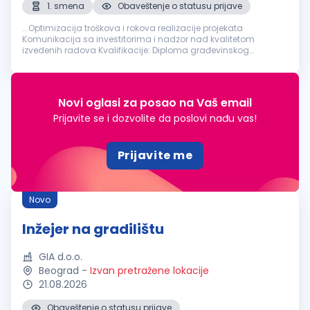
1. smena
Obaveštenje o statusu prijave
...Optimizacija troškova i rokova realizacije projekata
Komunikacija sa investitorima i nadzor nad kvalitetom
izvedenih radova Kvalifikacije: Diploma građevinskog
inženjera
ili odgovarajuća stručna sprema iz oblasti
građevinarstva Iskustvo u radu na
građevinskim
...
Novi oglasi za posao na Vaš email
Prijavite se i dozvolite da poslovi nađu vas!
Prijavite me
Novo
Inžejer na gradilištu
GIA d.o.o.
Beograd
-
Izvan pretražene lokacije
21.08.2026
Obaveštenje o statusu prijave