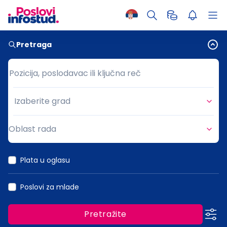
Pretraga
Pozicija, poslodavac ili ključna reč
Pozicija, poslodavac ili ključna reč
Izaberite grad
Grad
Oblast rada
Oblast rada
Plata u oglasu
Poslovi za mlade
Pretražite