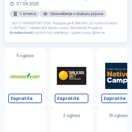
07.08.2026
1. smena
Obaveštenje o statusu prijave
...AUTO TRANSPORT DOO Raspisuje KONKURS za radno mesto:
CONTRACT MANAGER Mesto rada: BEOGRAD Projekat:
Građevinski
radovi na uređenju i opremanju glavne
železničke stanice - Beogradski centar (Prokop). Projekat se
izvodi prema FIDIC pravilima...
11 oglasa
Zapratite
Zapratite
Zapratite
3 oglasa
19 oglasa