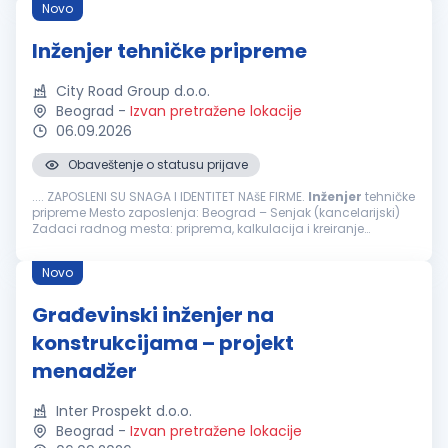
Novo
Inženjer tehničke pripreme
City Road Group d.o.o.
Beograd
-
Izvan pretražene lokacije
06.09.2026
Obaveštenje o statusu prijave
.... ZAPOSLENI SU SNAGA I IDENTITET NAšE FIRME.
Inženjer
tehničke
pripreme Mesto zaposlenja: Beograd – Senjak (kancelarijski)
Zadaci radnog mesta: priprema, kalkulacija i kreiranje
ponuda i ugovora prikupljanja tehničke dokumentacije za
tendere...
Novo
Građevinski inženjer na
konstrukcijama – projekt
menadžer
Inter Prospekt d.o.o.
Beograd
-
Izvan pretražene lokacije