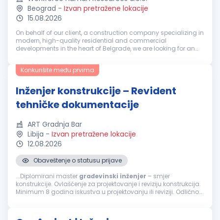
Beograd
-
Izvan pretražene lokacije
15.08.2026
On behalf of our client, a construction company specializing in
modern, high-quality residential and commercial
developments in the heart of Belgrade, we are looking for an
experienced professional ready to take on a key role within a
fast-growing or...
Konkurišite među prvima
Inženjer konstrukcije – Revident
tehničke dokumentacije
ART Gradnja Bar
Libija
-
Izvan pretražene lokacije
12.08.2026
Obaveštenje o statusu prijave
...Diplomirani master
građevinski
inženjer
– smjer
konstrukcije. Ovlašćenje za projektovanje i reviziju konstrukcija.
Minimum 8 godina iskustva u projektovanju ili reviziji. Odlično
poznavanje Eurocode standarda, ACI, AISC ili BS standarda.
Poznavanje...