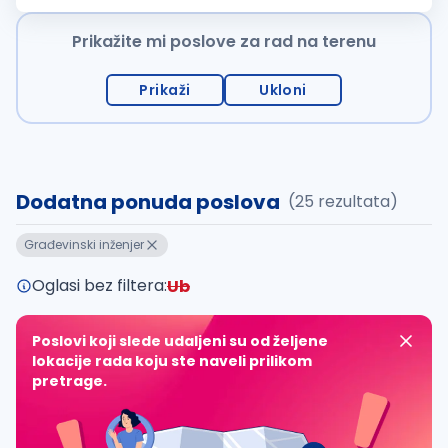
standards Managing and...
Prikažite mi poslove za rad na terenu
Prikaži
Ukloni
Dodatna ponuda poslova
(25 rezultata)
Građevinski inženjer
Oglasi bez filtera:
Ub
Poslovi koji slede udaljeni su od željene
lokacije rada koju ste naveli prilikom
pretrage.