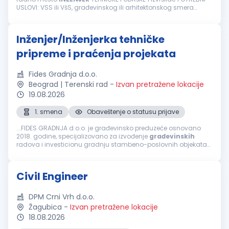
USLOVI: VSS ili VšS, građevinskog ili arhitektonskog smera
Poželjno je poznavanje bitumenskih materijala Dobro
poznavanje rada...
Inženjer/Inženjerka tehničke
pripreme i praćenja projekata
Fides Gradnja d.o.o.
Beograd | Terenski rad
-
Izvan pretražene lokacije
19.08.2026
1. smena
Obaveštenje o statusu prijave
...FIDES GRADNJA d.o.o. je građevinsko preduzeće osnovano
2018. godine, specijalizovano za izvođenje
građevinskih
radova i investicionu gradnju stambeno-poslovnih objekata
na teritoriji Srbije. Naš pristup zasniva se na stručnom nadzoru,
preciznoj...
Civil Engineer
DPM Crni Vrh d.o.o.
Žagubica
-
Izvan pretražene lokacije
18.08.2026