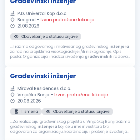
Građevinski inženjer
P.D. Univerzal Kop d.o.o.
Beograd
-
Izvan pretražene lokacije
21.08.2026
Obaveštenje o statusu prijave
...Tražimo odgovornog i motivisanog građevinskog
inženjera
za rad na projektima visokogradnje i/ili niskogradnje. Opis
posla: Organizacija i nadzor izvođenja
građevinskih
radova.
Praćenje dinamike i kvaliteta radova. Koordinacija sa
investitorima...
Građevinski inženjer
Miraval Residences d.o.o.
Vrnjačka Banja
-
Izvan pretražene lokacije
20.08.2026
1. smena
Obaveštenje o statusu prijave
...Za realizaciju građevinskog projekta u Vrnjačkoj Banji tražimo
građevinskog
inženjera
koji će u ime investitora biti
odgovoran za organizaciju, koordinaciju i praćenje izvođenja
radova, sa fokusom na završne radove. Tražimo osobu sa