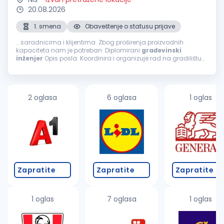
20.08.2026
1. smena
Obaveštenje o statusu prijave
...saradnicima i klijentima. Zbog proširenja proizvodnih
kapaciteta nam je potreban: Diplomirani
građevinski
inženjer
Opis posla: Koordinira i organizuje rad na gradilištu
Prati dinamiku plana izgradnje objekta Upoznat sa radom na
geodetskim instrumentima...
2 oglasa
6 oglasa
1 oglas
Zapratite
Zapratite
Zapratite
1 oglas
7 oglasa
1 oglas