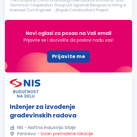
The company China Shandong International Economic and
Technical Cooperation Group Ltd Ogranak Beograd is hiring a
licensed Civil Engineer.（Brigde Construction) Project:
Reconstruction of the Former Franz Josef Bridge in Novi Sad
Requirements: The ca...
Novi oglasi za posao na Vaš email
Prijavite se i dozvolite da poslovi nađu vas!
Prijavite me
Inženjer za izvođenje
građevinskih radova
NIS - Naftna Industrija Srbije
Pančevo
-
Izvan pretražene lokacije