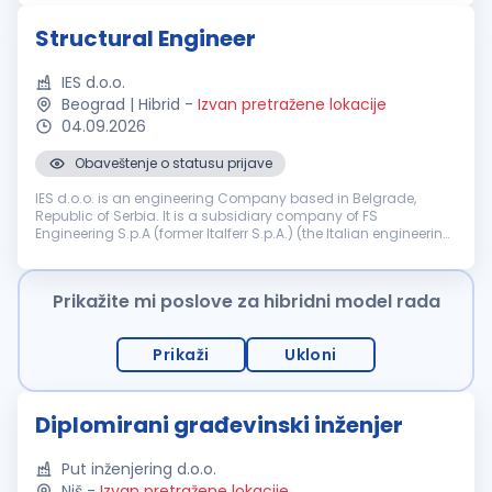
iskustvom...
Structural Engineer
IES d.o.o.
Beograd | Hibrid
-
Izvan pretražene lokacije
04.09.2026
Obaveštenje o statusu prijave
IES d.o.o. is an engineering Company based in Belgrade,
Republic of Serbia. It is a subsidiary company of FS
Engineering S.p.A (former Italferr S.p.A.) (the Italian engineering
and consulting Company part of the FS State Railways
Group). Company IES ...
Prikažite mi poslove za hibridni model rada
Prikaži
Ukloni
Diplomirani građevinski inženjer
Put inženjering d.o.o.
Niš
-
Izvan pretražene lokacije