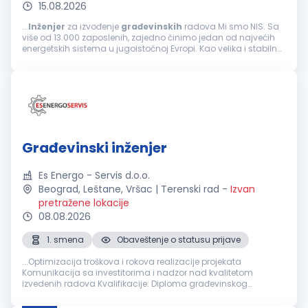
15.08.2026
...
Inženjer
za izvođenje
građevinskih
radova Mi smo NIS. Sa
više od 13.000 zaposlenih, zajedno činimo jedan od najvećih
energetskih sistema u jugoistočnoj Evropi. Kao velika i stabilna
kompanija, ponekad nismo najbrži i najfleksibilniji...
Građevinski inženjer
Es Energo - Servis d.o.o.
Beograd, Leštane, Vršac | Terenski rad
-
Izvan
pretražene lokacije
08.08.2026
1. smena
Obaveštenje o statusu prijave
...Optimizacija troškova i rokova realizacije projekata
Komunikacija sa investitorima i nadzor nad kvalitetom
izvedenih radova Kvalifikacije: Diploma građevinskog
inženjera
ili odgovarajuća stručna sprema iz oblasti
građevinarstva Iskustvo u radu na
građevinskim
...