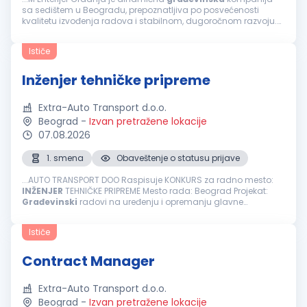
sa sedištem u Beogradu, prepoznatljiva po posvećenosti
kvalitetu izvođenja radova i stabilnom, dugoročnom razvoju.
Zbog rasta obima poslova širimo redove i tražimo pouzdanog
kolegu/koleginicu...
Ističe
Inženjer tehničke pripreme
Extra-Auto Transport d.o.o.
Beograd
-
Izvan pretražene lokacije
07.08.2026
1. smena
Obaveštenje o statusu prijave
...AUTO TRANSPORT DOO Raspisuje KONKURS za radno mesto:
INŽENJER
TEHNIČKE PRIPREME Mesto rada: Beograd Projekat:
Građevinski
radovi na uređenju i opremanju glavne
železničke stanice – Beogradski centar (Prokop). Projekat se
izvodi prema FIDIC...
Ističe
Contract Manager
Extra-Auto Transport d.o.o.
Beograd
-
Izvan pretražene lokacije