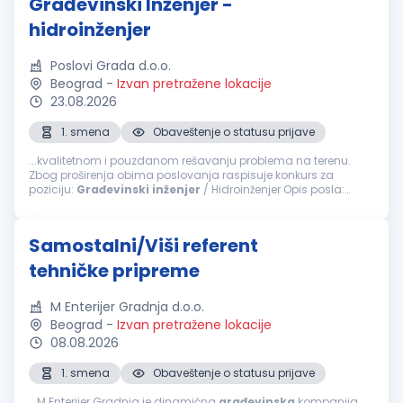
Građevinski Inženjer -
hidroinženjer
Poslovi Grada d.o.o.
Beograd
-
Izvan pretražene lokacije
23.08.2026
1. smena
Obaveštenje o statusu prijave
...kvalitetnom i pouzdanom rešavanju problema na terenu.
Zbog proširenja obima poslovanja raspisuje konkurs za
poziciju:
Građevinski
inženjer
/ Hidroinženjer Opis posla:
Organizacija, planiranje i nadzor izvođenja radova
Koordinacija terenskih ekipa...
Samostalni/Viši referent
tehničke pripreme
M Enterijer Gradnja d.o.o.
Beograd
-
Izvan pretražene lokacije
08.08.2026
1. smena
Obaveštenje o statusu prijave
...M Enterijer Gradnja je dinamična
građevinska
kompanija