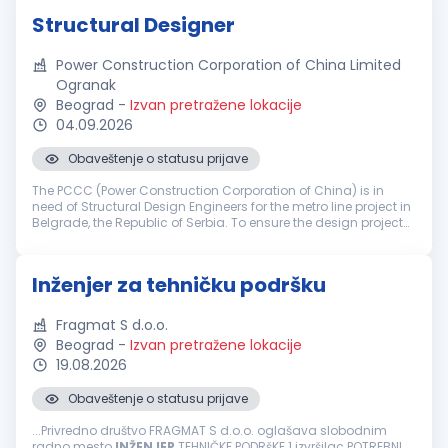
Structural Designer
Power Construction Corporation of China Limited
Ogranak
Beograd
-
Izvan pretražene lokacije
04.09.2026
Obaveštenje o statusu prijave
The PCCC (Power Construction Corporation of China) is in
need of Structural Design Engineers for the metro line project in
Belgrade, the Republic of Serbia. To ensure the design project
of Belgrade Metro Line 1 moves forward successfully, the daily
t...
Inženjer za tehničku podršku
Fragmat S d.o.o.
Beograd
-
Izvan pretražene lokacije
19.08.2026
Obaveštenje o statusu prijave
...Privredno društvo FRAGMAT S d.o.o. oglašava slobodnim
radno mesto
INŽENJER
TEHNIČKE PODRšKE 1 izvršilac POTREBNI