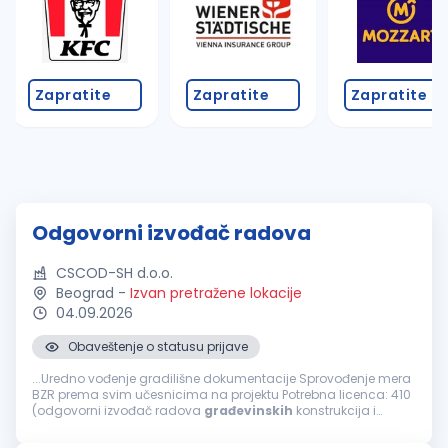
Zapratite
Zapratite
Zapratite
Odgovorni izvođač radova
CSCOD-SH d.o.o.
Beograd
-
Izvan pretražene lokacije
04.09.2026
Obaveštenje o statusu prijave
...Uredno vođenje gradilišne dokumentacije Sprovođenje mera
BZR prema svim učesnicima na projektu Potrebna licenca: 410
(odgovorni izvođač radova
građevinskih
konstrukcija i
građevinsko-zanatskih radova na objektima visokogradnje,
niskogradnje i hidrogradnje...