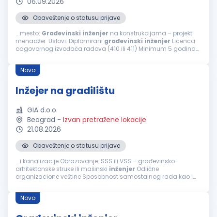
06.09.2026
Obaveštenje o statusu prijave
...mesto:
Građevinski
inženjer
na konstrukcijama – projekt
menadžer Uslovi: Diplomirani
građevinski
inženjer
Licenca
odgovornog izvođača radova (410 ili 411) Minimum 5 godina
radnog iskustva u struci Napredno poznavanje AutoCAD-a i
MS Project...
Novo
Inžejer na gradilištu
GIA d.o.o.
Beograd
-
Izvan pretražene lokacije
21.08.2026
Obaveštenje o statusu prijave
...i kanalizacije Obrazovanje: SSS ili VSS – građevinsko-
arhitektonske struke ili mašinski
inženjer
Odlične
organizacione veštine Sposobnost samostalnog rada kao i
efikasnog timskog rada i pomaganja članova tima Aktivno
znanje: AutoCAD, MS Office Spremnost...
Novo