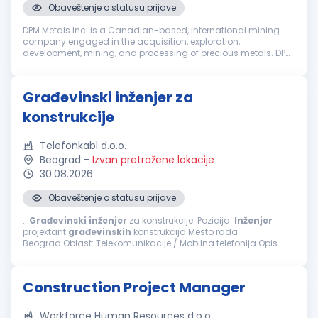
Obaveštenje o statusu prijave
DPM Metals Inc. is a Canadian-based, international mining
company engaged in the acquisition, exploration,
development, mining, and processing of precious metals. DPM
operates across Serbia, Bulgaria, Bosnia and Ecuador with
headquarters in Toronto, ...
Građevinski inženjer za
konstrukcije
Telefonkabl d.o.o.
Beograd
-
Izvan pretražene lokacije
30.08.2026
Obaveštenje o statusu prijave
...
Građevinski
inženjer
za konstrukcije Pozicija:
Inženjer
projektant
građevinskih
konstrukcija Mesto rada:
Beograd Oblast: Telekomunikacije / Mobilna telefonija Opis
posla i zaduženja Projektovanje konstrukcija: Izrada tehničke...
Construction Project Manager
Workforce Human Resources d.o.o.