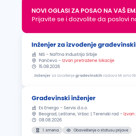
NOVI OGLASI ZA POSAO NA VAŠ EM
Prijavite se i dozvolite da poslovi 
Inženjer za izvođenje građevinsk
NIS - Naftna Industrija Srbije
Pančevo
-
Izvan pretražene lokacije
15.08.2026
...
Inženjer
za izvođenje
građevinskih
radova Mi smo NIS. Sa više od 13.000 zaposlenih, zajedno činimo jedan od najvećih energetskih sistema u jugoistočnoj
Evropi. Kao velika i stabilna kompanija, ponekad nismo najbr
Građevinski inženjer
Es Energo - Servis d.o.o.
Beograd, Leštane, Vršac | Terenski rad
-
Izvan
08.08.2026
1. smena
Obaveštenje o statusu prijave