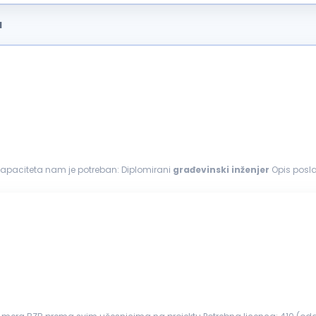
a
 kapaciteta nam je potreban: Diplomirani
građevinski
inženjer
Opis posla: Koordinira i organizuje rad na gradilištu Prati 
im instrumentima...