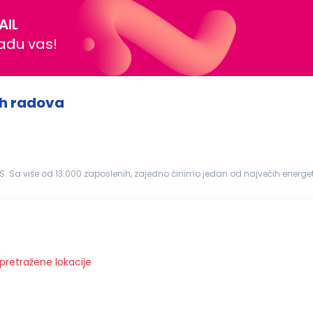
AIL
nađu vas!
ih radova
ži i najfleksibilniji...
 pretražene lokacije