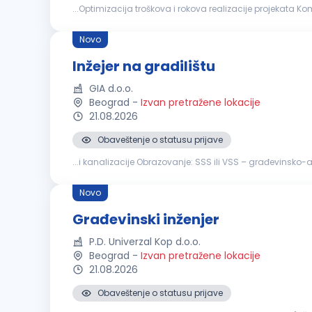
...Optimizacija troškova i rokova realizacije projekata Komunikaci
građevinskog
inženjera
ili odgovarajuća stručna sprem
Novo
Inžejer na gradilištu
GIA d.o.o.
Beograd
-
Izvan pretražene lokacije
21.08.2026
Obaveštenje o statusu prijave
...i kanalizacije Obrazovanje: SSS ili VSS – građevinsko-a
rada i pomaganja članova tima Aktivno znanje: AutoCAD
Novo
Građevinski inženjer
P.D. Univerzal Kop d.o.o.
Beograd
-
Izvan pretražene lokacije
21.08.2026
Obaveštenje o statusu prijave