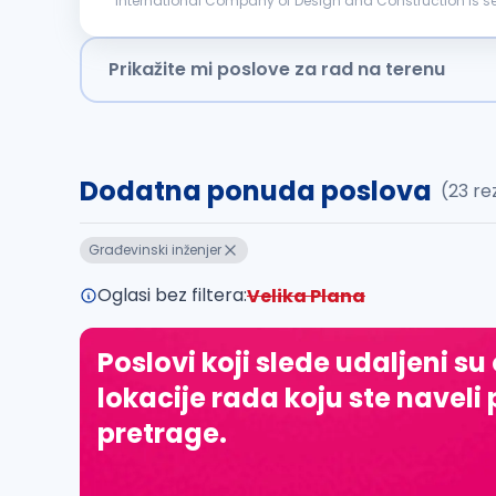
International Company of Design and Construction is searching for a candidate f
construction site following safety and regulatory stan
Prikažite mi poslove za rad na terenu
Dodatna ponuda poslova
(23 re
Građevinski inženjer
Oglasi bez filtera:
Velika Plana
Poslovi koji slede udaljeni su
lokacije rada koju ste naveli 
pretrage.