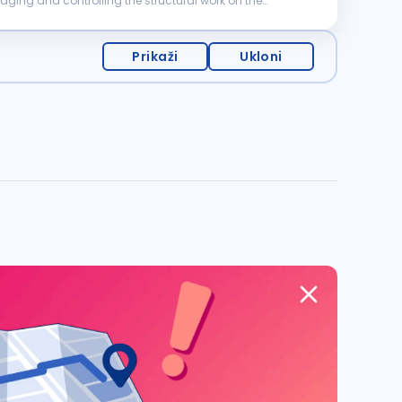
Prikaži
Ukloni