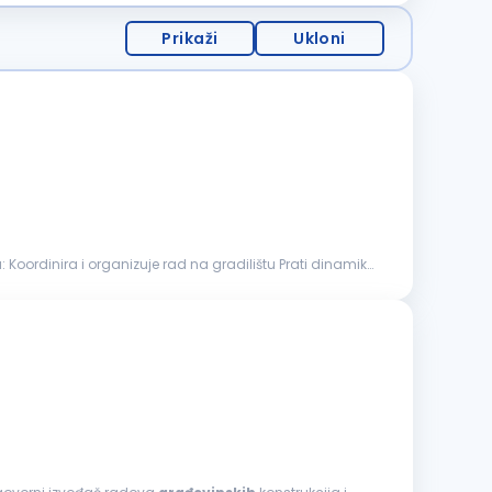
Prikaži
Ukloni
dinamiku