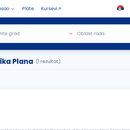
osao
Plate
Kursevi
Oblast rada
rite grad
Oblast rada
lika Plana
(1 rezultat)