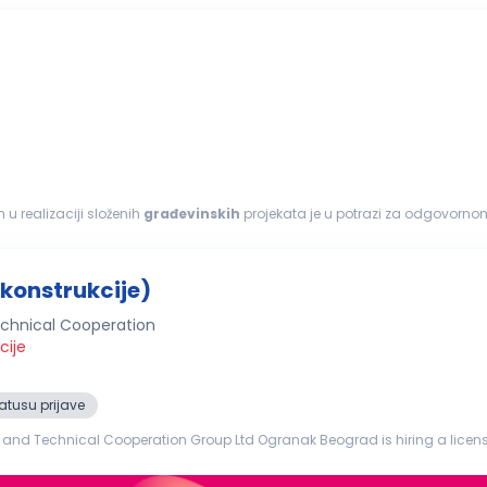
 u realizaciji složenih
građevinskih
projekata je u potrazi za odgovor
me ponude. Fokusirani...
konstrukcije)
chnical Cooperation
cije
atusu prijave
d Technical Cooperation Group Ltd Ogranak Beograd is hiring a license
Construction) Project: Reconstruction of the Former Franz Josef Bridge in Novi Sad Requirements: The ca...