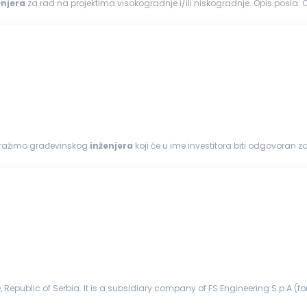
enjera
za 
estitorima...
i tražimo građevinskog
inženjera
koji će u ime investitora biti odgovoran z
vom...
epublic of Serbia. It is a subsidiary company of FS Engineering S.p.A (form
). Company IES ...