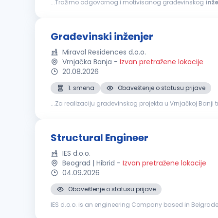
...Tražimo odgovornog i motivisanog građevinskog
inž
Praćenje dinamike i kvaliteta radova. Koordinacija sa inv
Građevinski inženjer
Miraval Residences d.o.o.
Vrnjačka Banja
-
Izvan pretražene lokacije
20.08.2026
1. smena
Obaveštenje o statusu prijave
...Za realizaciju građevinskog projekta u Vrnjačkoj Banj
sa fokusom na završne radove. Tražimo osobu sa iskust
Structural Engineer
IES d.o.o.
Beograd | Hibrid
-
Izvan pretražene lokacije
04.09.2026
Obaveštenje o statusu prijave
IES d.o.o. is an engineering Company based in Belgrade, R
consulting Company part of the FS State Railways Group