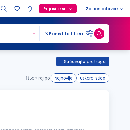
Prijavite se
Za poslodavce
Poništite filtere
Sačuvajte pretragu
Sortiraj po:
Najnovije
Uskoro ističe