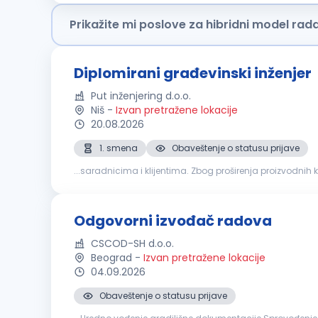
Prikažite mi poslove za hibridni model rad
Diplomirani građevinski inženjer
Put inženjering d.o.o.
Niš
-
Izvan pretražene lokacije
20.08.2026
1. smena
Obaveštenje o statusu prijave
...saradnicima i klijentima. Zbog proširenja proizvodnih
plana izgradnje objekta Upoznat sa radom na geodetsk
Odgovorni izvođač radova
CSCOD-SH d.o.o.
Beograd
-
Izvan pretražene lokacije
04.09.2026
Obaveštenje o statusu prijave