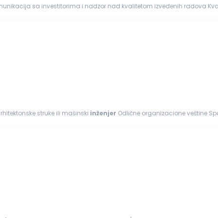
ja sa investitorima i nadzor nad kvalitetom izvedenih radova Kvalifikacije: Diploma
a iz oblasti građevinarstva Iskustvo u radu na
građevinskim
...
rhitektonske struke ili mašinski
inženjer
Odlične organizacione veštine S
, MS Office Spremnost...