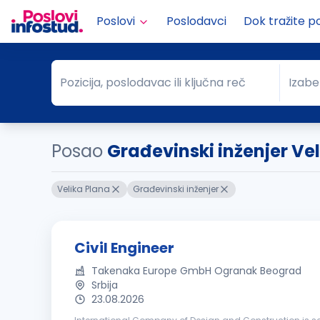
Poslovi
Poslodavci
Dok tražite p
Pozicija, poslodavac ili ključna reč
Izabe
Pozicija, poslodavac ili ključna reč
Grad
Posao
Građevinski inženjer Ve
Velika Plana
Građevinski inženjer
Civil Engineer
Takenaka Europe GmbH Ogranak Beograd
Srbija
23.08.2026