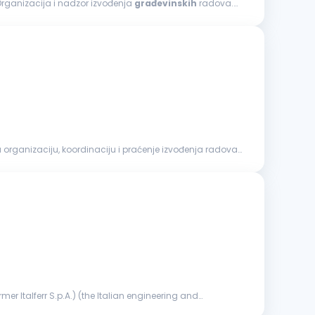
rad na projektima visokogradnje i/ili niskogradnje. Opis posla: Organizacija i nadzor izvođenja
građevinskih
radova.
a organizaciju, koordinaciju i praćenje izvođenja radova,
er Italferr S.p.A.) (the Italian engineering and