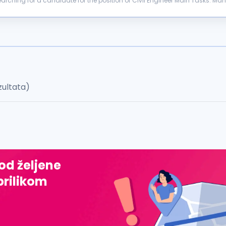
or the position of Civil Engineer Main Tasks: Managing and controlling the structural work on the
dards Managing and...
zultata)
 od željene
prilikom