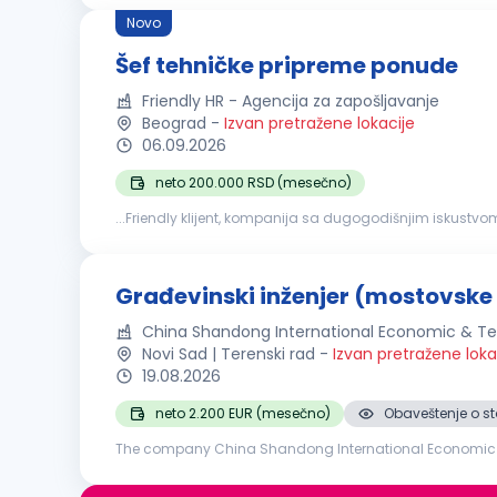
Novo
Šef tehničke pripreme ponude
Friendly HR - Agencija za zapošljavanje
Beograd
-
Izvan pretražene lokacije
06.09.2026
neto 200.000 RSD (mesečno)
...Friendly klijent, kompanija sa dugogodišnjim iskustvom
koja će se pridružiti timu na poziciji šefa tehničke pripre
Građevinski inženjer (mostovske 
China Shandong International Economic & Te
Novi Sad | Terenski rad
-
Izvan pretražene loka
19.08.2026
neto 2.200 EUR (mesečno)
Obaveštenje o st
The company China Shandong International Economic an