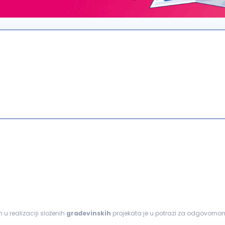
 u realizaciji složenih
građevinskih
projekata je u potrazi za odgovor
 ponuda. Fokusirani su na projektovanje...