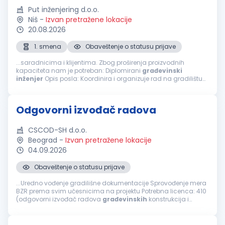
Put inženjering d.o.o.
Niš
-
Izvan pretražene lokacije
20.08.2026
1. smena
Obaveštenje o statusu prijave
...saradnicima i klijentima. Zbog proširenja proizvodnih
kapaciteta nam je potreban: Diplomirani
građevinski
inženjer
Opis posla: Koordinira i organizuje rad na gradilištu
Prati dinamiku plana izgradnje objekta Upoznat sa radom na
geodetskim instrumentima...
Odgovorni izvođač radova
CSCOD-SH d.o.o.
Beograd
-
Izvan pretražene lokacije
04.09.2026
Obaveštenje o statusu prijave
...Uredno vođenje gradilišne dokumentacije Sprovođenje mera
BZR prema svim učesnicima na projektu Potrebna licenca: 410
(odgovorni izvođač radova
građevinskih
konstrukcija i
građevinsko-zanatskih radova na objektima visokogradnje,
niskogradnje i hidrogradnje...