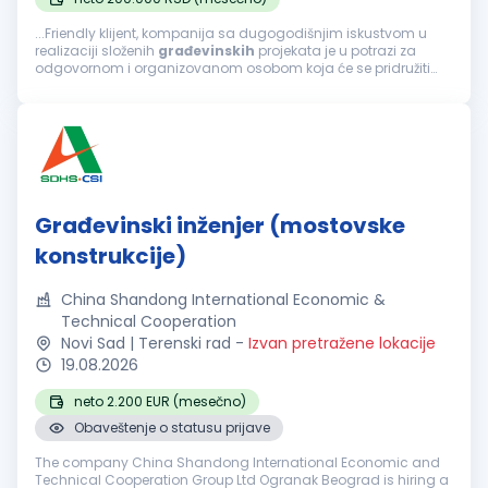
...Friendly klijent, kompanija sa dugogodišnjim iskustvom u
realizaciji složenih
građevinskih
projekata je u potrazi za
odgovornom i organizovanom osobom koja će se pridružiti
timu na poziciji šefa tehničke pripreme ponude. Fokusirani...
Građevinski inženjer (mostovske
konstrukcije)
China Shandong International Economic &
Technical Cooperation
Novi Sad | Terenski rad
-
Izvan pretražene lokacije
19.08.2026
neto 2.200 EUR (mesečno)
Obaveštenje o statusu prijave
The company China Shandong International Economic and
Technical Cooperation Group Ltd Ogranak Beograd is hiring a