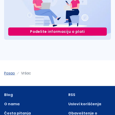
Podelite informaciju o plati
Posao
Vršac
Blog
RSS
O nama
Uslovi korišćenja
Česta pitanja
Obaveštenje o