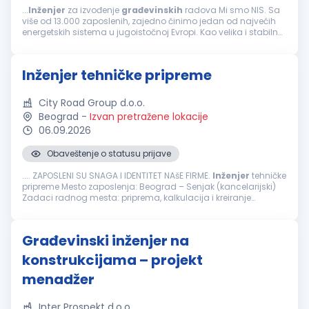
...
Inženjer
za izvođenje
građevinskih
radova Mi smo NIS. Sa
više od 13.000 zaposlenih, zajedno činimo jedan od najvećih
energetskih sistema u jugoistočnoj Evropi. Kao velika i stabilna
kompanija, ponekad nismo najbrži i najfleksibilniji...
Inženjer tehničke pripreme
City Road Group d.o.o.
Beograd
-
Izvan pretražene lokacije
06.09.2026
Obaveštenje o statusu prijave
.... ZAPOSLENI SU SNAGA I IDENTITET NAšE FIRME.
Inženjer
tehničke
pripreme Mesto zaposlenja: Beograd – Senjak (kancelarijski)
Zadaci radnog mesta: priprema, kalkulacija i kreiranje
ponuda i ugovora prikupljanja tehničke dokumentacije za
tendere...
Građevinski inženjer na
konstrukcijama – projekt
menadžer
Inter Prospekt d.o.o.