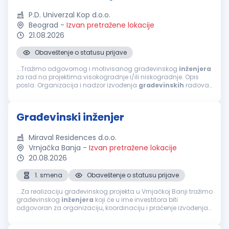
P.D. Univerzal Kop d.o.o.
Beograd
-
Izvan pretražene lokacije
21.08.2026
Obaveštenje o statusu prijave
...Tražimo odgovornog i motivisanog građevinskog
inženjera
za rad na projektima visokogradnje i/ili niskogradnje. Opis
posla: Organizacija i nadzor izvođenja
građevinskih
radova.
Praćenje dinamike i kvaliteta radova. Koordinacija sa
investitorima...
Građevinski inženjer
Miraval Residences d.o.o.
Vrnjačka Banja
-
Izvan pretražene lokacije
20.08.2026
1. smena
Obaveštenje o statusu prijave
...Za realizaciju građevinskog projekta u Vrnjačkoj Banji tražimo
građevinskog
inženjera
koji će u ime investitora biti
odgovoran za organizaciju, koordinaciju i praćenje izvođenja
radova, sa fokusom na završne radove. Tražimo osobu sa
iskustvom...