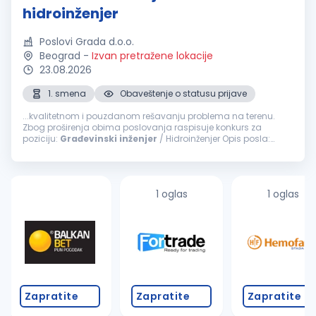
hidroinženjer
Poslovi Grada d.o.o.
Beograd
-
Izvan pretražene lokacije
23.08.2026
1. smena
Obaveštenje o statusu prijave
...kvalitetnom i pouzdanom rešavanju problema na terenu.
Zbog proširenja obima poslovanja raspisuje konkurs za
poziciju:
Građevinski
inženjer
/ Hidroinženjer Opis posla:
Organizacija, planiranje i nadzor izvođenja radova
Koordinacija terenskih ekipa...
1 oglas
1 oglas
Zapratite
Zapratite
Zapratite