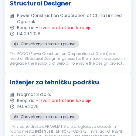
Structural Designer
Power Construction Corporation of China Limited
Ogranak
Beograd
-
Izvan pretražene lokacije
04.09.2026
Obaveštenje o statusu prijave
The PCCC (Power Construction Corporation of China) is in
need of Structural Design Engineers for the metro line project in
Belgrade, the Republic of Serbia. To ensure the design project
of Belgrade Metro Line 1 moves forward successfully, the daily
t...
Inženjer za tehničku podršku
Fragmat S d.o.o.
Beograd
-
Izvan pretražene lokacije
19.08.2026
Obaveštenje o statusu prijave
...Privredno društvo FRAGMAT S d.o.o. oglašava slobodnim
radno mesto
INŽENJER
TEHNIČKE PODRšKE 1 izvršilac POTREBNI