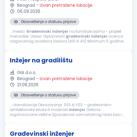
Beograd
-
Izvan pretražene lokacije
06.09.2026
Obaveštenje o statusu prijave
...mesto:
Građevinski
inženjer
na konstrukcijama – projekt
menadžer Uslovi: Diplomirani
građevinski
inženjer
Licenca
odgovornog izvođača radova (410 ili 411) Minimum 5 godina
radnog iskustva u struci Napredno poznavanje AutoCAD-a i
MS Project...
Inžejer na gradilištu
GIA d.o.o.
Beograd
-
Izvan pretražene lokacije
21.08.2026
Obaveštenje o statusu prijave
...i kanalizacije Obrazovanje: SSS ili VSS – građevinsko-
arhitektonske struke ili mašinski
inženjer
Odlične
organizacione veštine Sposobnost samostalnog rada kao i
efikasnog timskog rada i pomaganja članova tima Aktivno
znanje: AutoCAD, MS Office Spremnost...
Građevinski inženjer