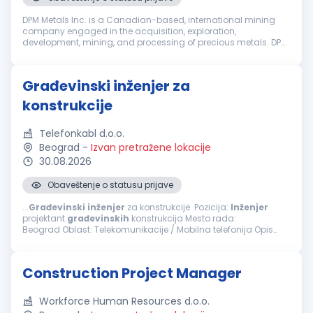
DPM Metals Inc. is a Canadian-based, international mining
company engaged in the acquisition, exploration,
development, mining, and processing of precious metals. DPM
operates across Serbia, Bulgaria, Bosnia and Ecuador with
headquarters in Toronto, ...
Građevinski inženjer za
konstrukcije
Telefonkabl d.o.o.
Beograd
-
Izvan pretražene lokacije
30.08.2026
Obaveštenje o statusu prijave
...
Građevinski
inženjer
za konstrukcije Pozicija:
Inženjer
projektant
građevinskih
konstrukcija Mesto rada:
Beograd Oblast: Telekomunikacije / Mobilna telefonija Opis
posla i zaduženja Projektovanje konstrukcija: Izrada tehničke...
Construction Project Manager
Workforce Human Resources d.o.o.