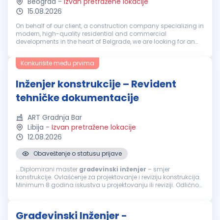
Beograd
-
Izvan pretražene lokacije
15.08.2026
On behalf of our client, a construction company specializing in
modern, high-quality residential and commercial
developments in the heart of Belgrade, we are looking for an
experienced professional ready to take on a key role within a
fast-growing or...
Konkurišite među prvima
Inženjer konstrukcije – Revident
tehničke dokumentacije
ART Gradnja Bar
Libija
-
Izvan pretražene lokacije
12.08.2026
Obaveštenje o statusu prijave
...Diplomirani master
građevinski
inženjer
– smjer
konstrukcije. Ovlašćenje za projektovanje i reviziju konstrukcija.
Minimum 8 godina iskustva u projektovanju ili reviziji. Odlično
poznavanje Eurocode standarda, ACI, AISC ili BS standarda.
Poznavanje...
Građevinski Inženjer -