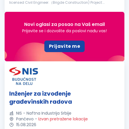
licensed Civil Engineer.（Brigde Construction) Project:
Reconstruction of the Former Franz Josef Bridge in Novi Sad
Requirements: The ca...
Novi oglasi za posao na Vaš email
Prijavite se i dozvolite da poslovi nađu vas!
Prijavite me
Inženjer za izvođenje
građevinskih radova
NIS - Naftna Industrija Srbije
Pančevo
-
Izvan pretražene lokacije
15.08.2026