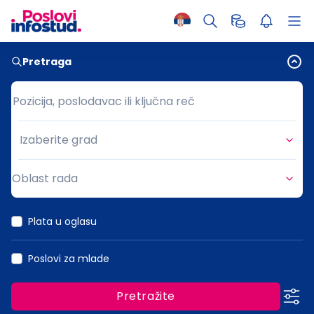
Pretraga
Pozicija, poslodavac ili ključna reč
Pozicija, poslodavac ili ključna reč
Izaberite grad
Grad
Oblast rada
Oblast rada
Plata u oglasu
Poslovi za mlade
Pretražite