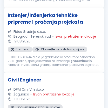
USLOVI: VSS ili VšS, građevinskog ili arhitektonskog smera
Poželjno je poznavanje bitumenskih materijala Dobro
poznavanje rada...
Inženjer/Inženjerka tehničke
pripreme i praćenja projekata
Fides Gradnja d.o.o.
Beograd | Terenski rad
-
Izvan pretražene lokacije
19.08.2026
1. smena
Obaveštenje o statusu prijave
...FIDES GRADNJA d.o.o. je građevinsko preduzeće osnovano
2018. godine, specijalizovano za izvođenje
građevinskih
radova i investicionu gradnju stambeno-poslovnih objekata
na teritoriji Srbije. Naš pristup zasniva se na stručnom nadzoru,
preciznoj...
Civil Engineer
DPM Crni Vrh d.o.o.
Žagubica
-
Izvan pretražene lokacije
18.08.2026
Obaveštenje o statusu prijave