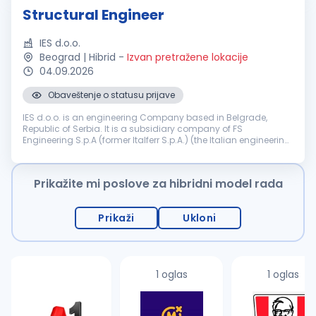
Structural Engineer
IES d.o.o.
Beograd | Hibrid
-
Izvan pretražene lokacije
04.09.2026
Obaveštenje o statusu prijave
IES d.o.o. is an engineering Company based in Belgrade,
Republic of Serbia. It is a subsidiary company of FS
Engineering S.p.A (former Italferr S.p.A.) (the Italian engineering
and consulting Company part of the FS State Railways
Group). Company IES ...
Prikažite mi poslove za hibridni model rada
Prikaži
Ukloni
1 oglas
1 oglas