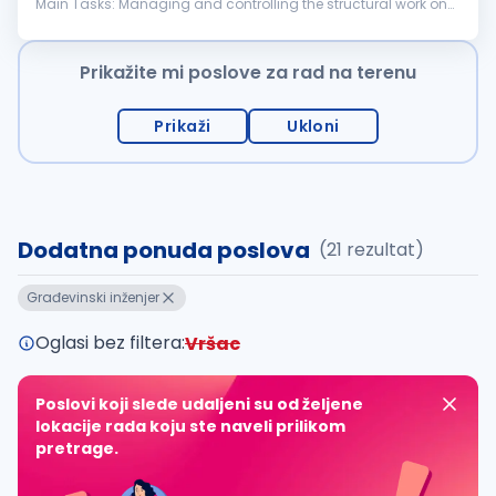
Main Tasks: Managing and controlling the structural work on
the construction site following safety and regulatory
standards Managing and...
Prikažite mi poslove za rad na terenu
Prikaži
Ukloni
Dodatna ponuda poslova
(21 rezultat)
Građevinski inženjer
Oglasi bez filtera:
Vršac
Poslovi koji slede udaljeni su od željene
lokacije rada koju ste naveli prilikom
pretrage.