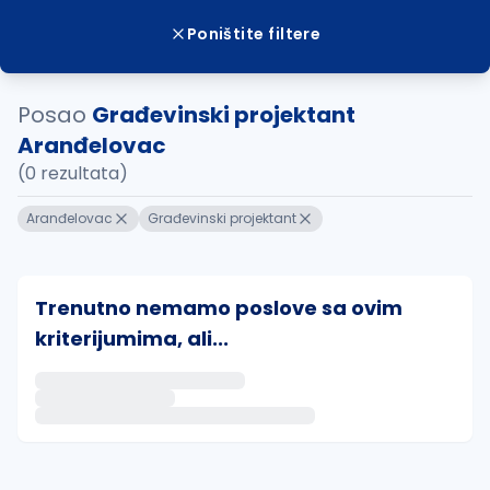
Poništite filtere
Posao
Građevinski projektant
Aranđelovac
(0 rezultata)
Aranđelovac
Građevinski projektant
Trenutno nemamo poslove sa ovim
kriterijumima, ali...
Ako sačuvate ovu pretragu, obavestićemo vas putem 