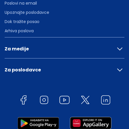
Poslovi na email
Upoznajte poslodavce
Dok tražite posao
Arhiva poslova
Za medije
Za poslodavce