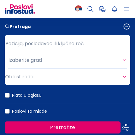
Pretraga
Pozicija, poslodavac ili ključna reč
Pozicija, poslodavac ili ključna reč
Izaberite grad
Grad
Oblast rada
Oblast rada
Plata u oglasu
Poslovi za mlade
Pretražite