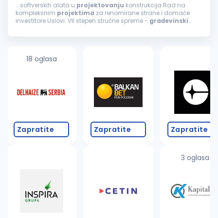
...softverskih alata u
projektovanju
konstrukcija Rad na
kompleksnim
projektima
za renomirane strane i domaće
investitore Uslovi: VII stepen stručne spreme -
građevinski
inženjer Minimalno 5 godina radnog iskustva i sposobnost
samostalnog rada na
projektima
...
18 oglasa
Zapratite
Zapratite
Zapratite
3 oglasa