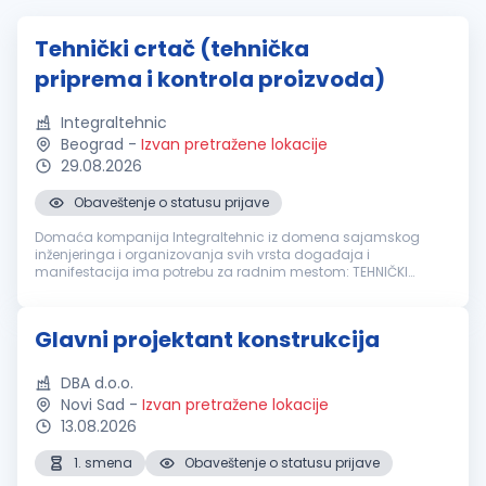
Tehnički crtač (tehnička
priprema i kontrola proizvoda)
Integraltehnic
Beograd
-
Izvan pretražene lokacije
29.08.2026
Obaveštenje o statusu prijave
Domaća kompanija Integraltehnic iz domena sajamskog
inženjeringa i organizovanja svih vrsta događaja i
manifestacija ima potrebu za radnim mestom: TEHNIČKI
CRTAČ (tehnička priprema i kontrola proizvoda) Odgovornosti:
Izrada tehničke dokumentacije i...
Glavni projektant konstrukcija
DBA d.o.o.
Novi Sad
-
Izvan pretražene lokacije
13.08.2026
1. smena
Obaveštenje o statusu prijave