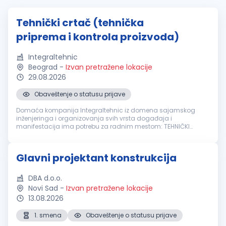
Tehnički crtač (tehnička
priprema i kontrola proizvoda)
Integraltehnic
Beograd
-
Izvan pretražene lokacije
29.08.2026
Obaveštenje o statusu prijave
Domaća kompanija Integraltehnic iz domena sajamskog
inženjeringa i organizovanja svih vrsta događaja i
manifestacija ima potrebu za radnim mestom: TEHNIČKI
CRTAČ (tehnička priprema i kontrola proizvoda) Odgovornosti:
Izrada tehničke dokumentacije i...
Glavni projektant konstrukcija
DBA d.o.o.
Novi Sad
-
Izvan pretražene lokacije
13.08.2026
1. smena
Obaveštenje o statusu prijave