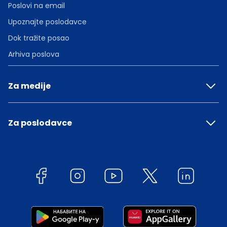
Poslovi na email
Upoznajte poslodavce
Dok tražite posao
Arhiva poslova
Za medije
Za poslodavce