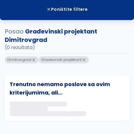
Poništite filtere
Posao
Građevinski projektant
Dimitrovgrad
(0 rezultata)
Dimitrovgrad
Građevinski projektant
Trenutno nemamo poslove sa ovim
kriterijumima, ali...
Ako sačuvate ovu pretragu, obavestićemo vas putem 