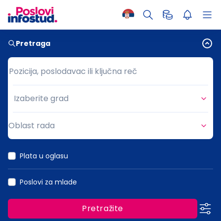
Pretraga
Pozicija, poslodavac ili ključna reč
Pozicija, poslodavac ili ključna reč
Izaberite grad
Grad
Oblast rada
Oblast rada
Plata u oglasu
Poslovi za mlade
Pretražite