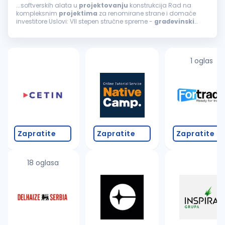
...softverskih alata u
projektovanju
konstrukcija Rad na
kompleksnim
projektima
za renomirane strane i domaće
investitore Uslovi: VII stepen stručne spreme -
građevinski
inženjer Minimalno 5 godina radnog iskustva i sposobnost
samostalnog rada na
projektima
...
1 oglas
Zapratite
Zapratite
Zapratite
18 oglasa