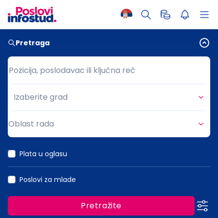
Pretraga
Pozicija, poslodavac ili ključna reč
Pozicija, poslodavac ili ključna reč
Izaberite grad
Grad
Oblast rada
Oblast rada
Plata u oglasu
Poslovi za mlade
Pretražite