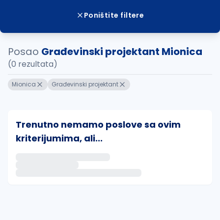
Poništite filtere
Posao
Građevinski projektant Mionica
(0 rezultata)
Mionica
Građevinski projektant
Trenutno nemamo poslove sa ovim
kriterijumima, ali...
Ako sačuvate ovu pretragu, obavestićemo vas putem 
uvajte pretragu