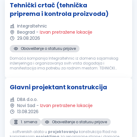
Tehnički crtač (tehnička
priprema i kontrola proizvoda)
Integraltehnic
Beograd
-
Izvan pretražene lokacije
29.08.2026
Obaveštenje o statusu prijave
Domaća kompanija Integraltehnic iz domena sajamskog
inženjeringa i organizovanja svih vrsta događaja i
manifestacija ima potrebu za radnim mestom: TEHNIČKI
CRTAČ (tehnička priprema i kontrola proizvoda) Odgovornosti:
Izrada tehničke dokumentacije i...
Glavni projektant konstrukcija
DBA d.o.o.
Novi Sad
-
Izvan pretražene lokacije
13.08.2026
1. smena
Obaveštenje o statusu prijave
...softverskih alata u
projektovanju
konstrukcija Rad na
kompleksnim
projektima
za renomirane strane i domaće