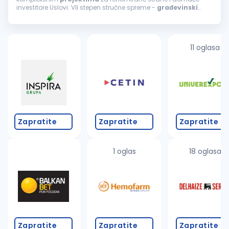
investitore Uslovi: VII stepen stručne spreme -
građevinski
inženjer Minimalno 5 godina radnog iskustva i sposobnost
samostalnog rada na
projektima
...
11 oglasa
Zapratite
Zapratite
Zapratite
1 oglas
18 oglasa
Zapratite
Zapratite
Zapratite