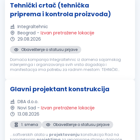
Tehnički crtač (tehnička
priprema i kontrola proizvoda)
Integraltehnic
Beograd
-
Izvan pretražene lokacije
29.08.2026
Obaveštenje o statusu prijave
Domaća kompanija Integraltehnic iz domena sajamskog
inženjeringa i organizovanja svih vrsta događaja i
manifestacija ima potrebu za radnim mestom: TEHNIČKI
CRTAČ (tehnička priprema i kontrola proizvoda) Odgovornosti:
Izrada tehničke dokumentacije i...
Glavni projektant konstrukcija
DBA d.o.o.
Novi Sad
-
Izvan pretražene lokacije
13.08.2026
1. smena
Obaveštenje o statusu prijave
...softverskih alata u
projektovanju
konstrukcija Rad na
kompleksnim
projektima
za renomirane strane i domaće