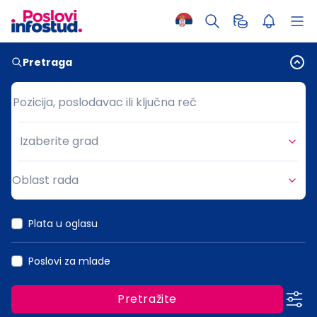
Pretraga
Pozicija, poslodavac ili ključna reč
Pozicija, poslodavac ili ključna reč
Izaberite grad
Grad
Oblast rada
Oblast rada
Plata u oglasu
Poslovi za mlade
Pretražite