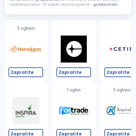
investitore Uslovi: VII stepen stručne spreme -
građevinski
inženjer Minimalno 5 godina radnog iskustva i sposobnost
samostalnog rada na
projektima
...
3 oglasa
Zapratite
Zapratite
Zapratite
1 oglas
3 oglasa
Zapratite
Zapratite
Zapratite