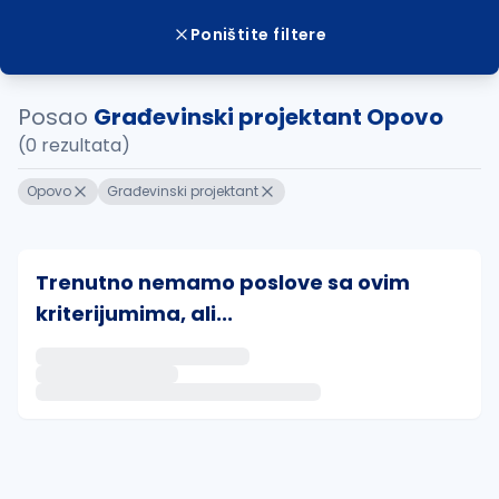
Poništite filtere
Posao
Građevinski projektant Opovo
(0 rezultata)
Opovo
Građevinski projektant
Trenutno nemamo poslove sa ovim
kriterijumima, ali...
Ako sačuvate ovu pretragu, obavestićemo vas putem 
uvajte pretragu