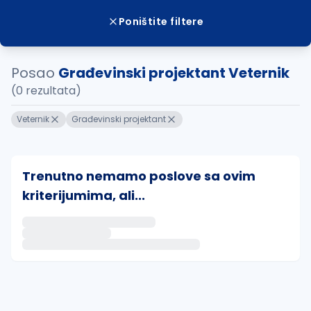
Poništite filtere
Posao
Građevinski projektant Veternik
(0 rezultata)
Veternik
Građevinski projektant
Trenutno nemamo poslove sa ovim
kriterijumima, ali...
Ako sačuvate ovu pretragu, obavestićemo vas putem 
uvajte pretragu