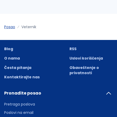
Posao
Veternik
Blog
RSS
O nama
Uslovi korišćenja
Česta pitanja
Obaveštenje o
privatnosti
Kontaktirajte nas
Pronađite posao
Pretraga poslova
Poslovi na email