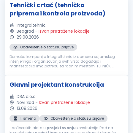
Tehnički crtač (tehnička
priprema i kontrola proizvoda)
Integraltehnic
Beograd
-
Izvan pretražene lokacije
29.08.2026
Obaveštenje o statusu prijave
Domaća kompanija Integraltehnic iz domena sajamskog
inženjeringa i organizovanja svih vrsta događaja i
manifestacija ima potrebu za radnim mestom: TEHNIČKI
CRTAČ (tehnička priprema i kontrola proizvoda) Odgovornosti:
Izrada tehničke dokumentacije i...
Glavni projektant konstrukcija
DBA d.o.o.
Novi Sad
-
Izvan pretražene lokacije
13.08.2026
1. smena
Obaveštenje o statusu prijave
...softverskih alata u
projektovanju
konstrukcija Rad na
kompleksnim
projektima
za renomirane strane i domaće