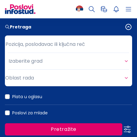
Pretraga
Pozicija, poslodavac ili ključna reč
Pozicija, poslodavac ili ključna reč
Izaberite grad
Grad
Oblast rada
Oblast rada
Plata u oglasu
Poslovi za mlade
Pretražite