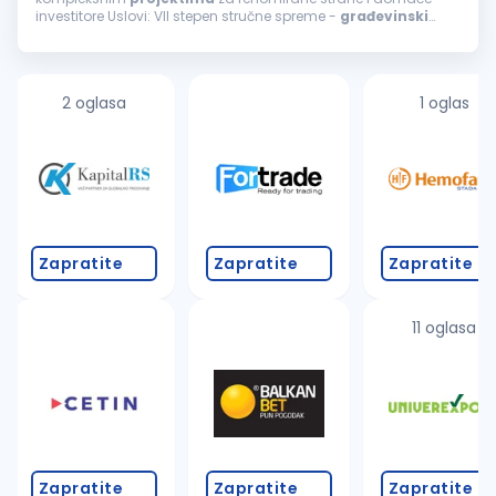
investitore Uslovi: VII stepen stručne spreme -
građevinski
inženjer Minimalno 5 godina radnog iskustva i sposobnost
samostalnog rada na
projektima
...
2 oglasa
1 oglas
Zapratite
Zapratite
Zapratite
11 oglasa
Zapratite
Zapratite
Zapratite