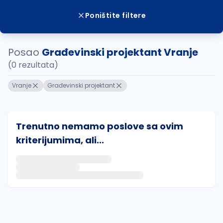
Poništite filtere
Posao
Građevinski projektant Vranje
(0 rezultata)
Vranje
Građevinski projektant
Trenutno nemamo poslove sa ovim
kriterijumima, ali...
Ako sačuvate ovu pretragu, obavestićemo vas putem 
uvajte pretragu