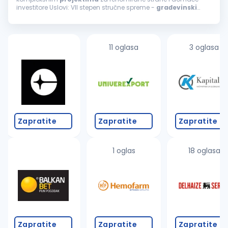
investitore Uslovi: VII stepen stručne spreme -
građevinski
inženjer Minimalno 5 godina radnog iskustva i sposobnost
samostalnog rada na
projektima
...
11 oglasa
3 oglasa
Zapratite
Zapratite
Zapratite
1 oglas
18 oglasa
Zapratite
Zapratite
Zapratite