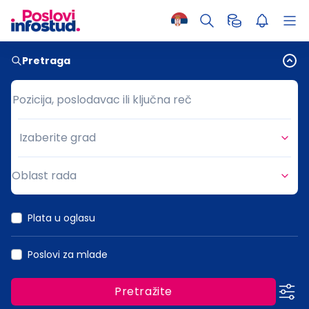
Pretraga
Pozicija, poslodavac ili ključna reč
Pozicija, poslodavac ili ključna reč
Izaberite grad
Grad
Oblast rada
Oblast rada
Plata u oglasu
Poslovi za mlade
Pretražite