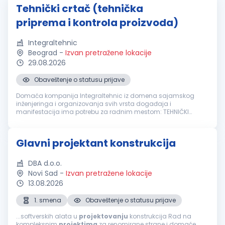
Tehnički crtač (tehnička
priprema i kontrola proizvoda)
Integraltehnic
Beograd
-
Izvan pretražene lokacije
29.08.2026
Obaveštenje o statusu prijave
Domaća kompanija Integraltehnic iz domena sajamskog
inženjeringa i organizovanja svih vrsta događaja i
manifestacija ima potrebu za radnim mestom: TEHNIČKI
CRTAČ (tehnička priprema i kontrola proizvoda) Odgovornosti:
Izrada tehničke dokumentacije i...
Glavni projektant konstrukcija
DBA d.o.o.
Novi Sad
-
Izvan pretražene lokacije
13.08.2026
1. smena
Obaveštenje o statusu prijave
...softverskih alata u
projektovanju
konstrukcija Rad na
kompleksnim
projektima
za renomirane strane i domaće