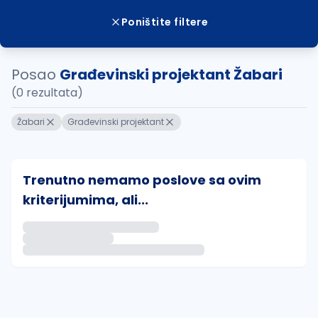
Poništite filtere
Posao
Građevinski projektant Žabari
(0 rezultata)
Žabari
Građevinski projektant
Trenutno nemamo poslove sa ovim
kriterijumima, ali...
Ako sačuvate ovu pretragu, obavestićemo vas putem 
uvajte pretragu