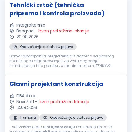
Tehnički crtač (tehnička
priprema i kontrola proizvoda)
Integraltehnic
Beograd
-
Izvan pretražene lokacije
29.08.2026
Obaveštenje o statusu prijave
Domaća kompanija Integraltehnic iz domena sajamskog
inženjeringa i organizovanja svih vrsta događaja i
manifestacija ima potrebu za radnim mestom: TEHNIČKI
CRTAČ (tehnička priprema i kontrola proizvoda) Odgovornosti:
Izrada tehničke dokumentacije i...
Glavni projektant konstrukcija
DBA d.o.o.
Novi Sad
-
Izvan pretražene lokacije
13.08.2026
1. smena
Obaveštenje o statusu prijave
...softverskih alata u
projektovanju
konstrukcija Rad na
kompleksnim
projektima
za renomirane strane i domaće