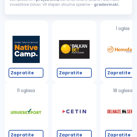
investitore Uslovi: VII stepen stručne spreme -
građevinski
inženjer Minimalno 5 godina radnog iskustva i sposobnost
samostalnog rada na
projektima
...
1 oglas
Zapratite
Zapratite
Zapratite
11 oglasa
18 oglasa
Zapratite
Zapratite
Zapratite