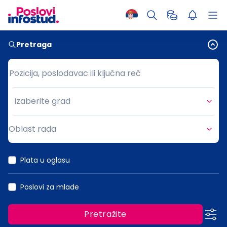
Pretraga
Pozicija, poslodavac ili ključna reč
Pozicija, poslodavac ili ključna reč
Izaberite grad
Grad
Oblast rada
Oblast rada
Plata u oglasu
Poslovi za mlade
Pretražite