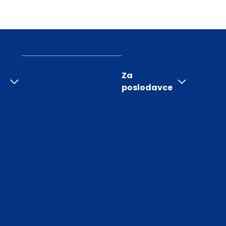
Za
poslodavce