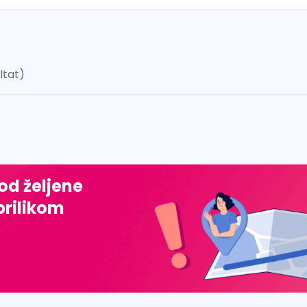
ultat)
 š, đ, ž, dž)
 od željene
prilikom