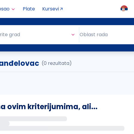
osao
Plate
Kursevi
Oblast rada
rite grad
Oblast rada
ranđelovac
(0 rezultata)
ovim kriterijumima, ali...
s putem email-a kada se pojave novi poslovi.