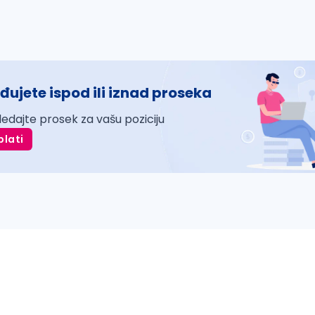
đujete ispod ili iznad proseka
ledajte prosek za vašu poziciju
plati