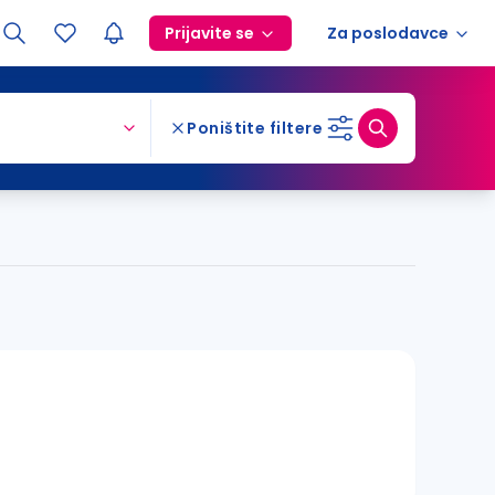
Prijavite se
Za poslodavce
Poništite filtere