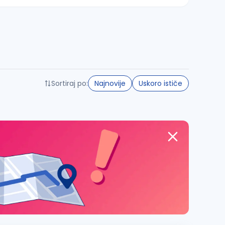
Sortiraj po:
Najnovije
Uskoro ističe