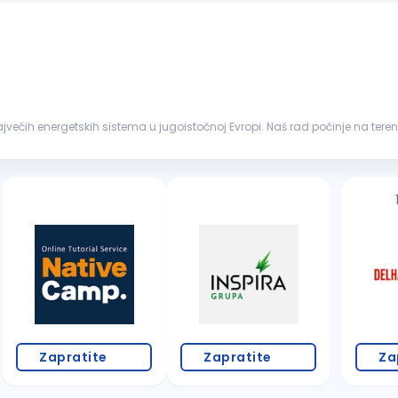
jviše. Ukoliko si zainteresovan...
Zapratite
Zapratite
Za