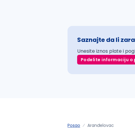
Saznajte da li zara
Unesite iznos plate i pog
Podelite informaciju o 
Posao
Aranđelovac