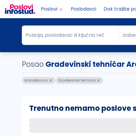
Poslovi
Poslodavci
Dok tražite p
Pozicija, poslodavac ili ključna reč
Izabe
Pozicija, poslodavac ili ključna reč
Grad
Posao
Građevinski tehničar A
Aranđelovac
Građevinski tehničar
Trenutno nemamo poslove sa 
Ako sačuvate ovu pretragu, obavestićemo va