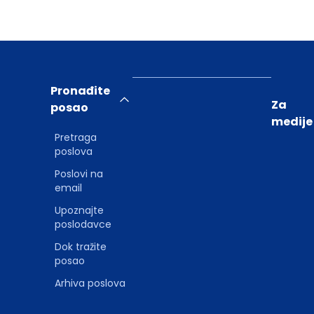
Pronađite
Za
posao
medije
Pretraga
poslova
Poslovi na
email
Upoznajte
poslodavce
Dok tražite
posao
Arhiva poslova