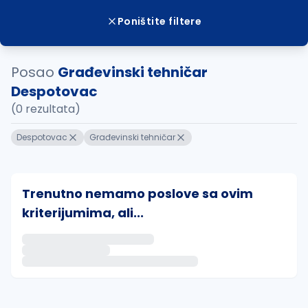
Poništite filtere
Posao
Građevinski tehničar
Despotovac
(0 rezultata)
Despotovac
Građevinski tehničar
Trenutno nemamo poslove sa ovim
kriterijumima, ali...
Ako sačuvate ovu pretragu, obavestićemo vas putem 