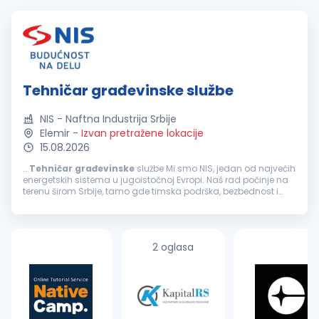
Tehničar građevinske službe
NIS - Naftna Industrija Srbije
Elemir
-
Izvan pretražene lokacije
15.08.2026
...
Tehničar
građevinske
službe Mi smo NIS, jedan od najvećih
energetskih sistema u jugoistočnoj Evropi. Naš rad počinje na
terenu širom Srbije, tamo gde timska podrška, bezbednost i
jasne odgovornosti znače najviše. Ukoliko si zainteresovan...
2 oglasa