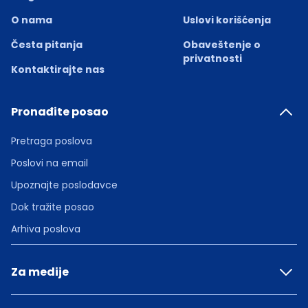
O nama
Uslovi korišćenja
Česta pitanja
Obaveštenje o
privatnosti
Kontaktirajte nas
Pronađite posao
Pretraga poslova
Poslovi na email
Upoznajte poslodavce
Dok tražite posao
Arhiva poslova
Za medije