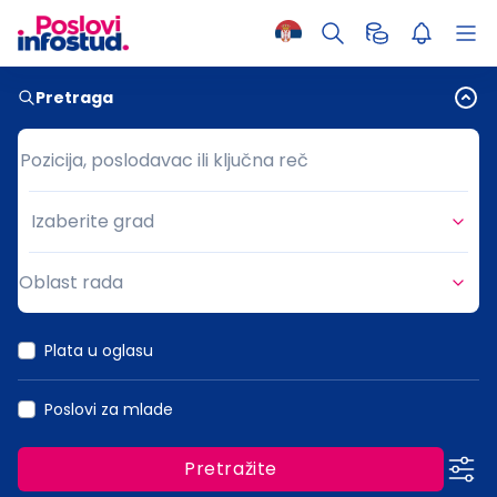
Pretraga
Pozicija, poslodavac ili ključna reč
Pozicija, poslodavac ili ključna reč
Izaberite grad
Grad
Oblast rada
Oblast rada
Plata u oglasu
Poslovi za mlade
Pretražite