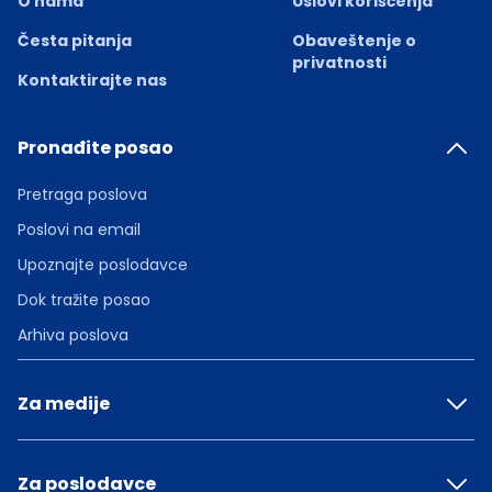
O nama
Uslovi korišćenja
Česta pitanja
Obaveštenje o
privatnosti
Kontaktirajte nas
Pronađite posao
Pretraga poslova
Poslovi na email
Upoznajte poslodavce
Dok tražite posao
Arhiva poslova
Za medije
Za poslodavce