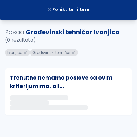
Poništite filtere
Posao
Građevinski tehničar Ivanjica
(0 rezultata)
Ivanjica
Građevinski tehničar
Trenutno nemamo poslove sa ovim
kriterijumima, ali...
Ako sačuvate ovu pretragu, obavestićemo vas putem 
uvajte pretragu