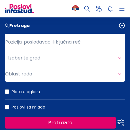
Pretraga
Pozicija, poslodavac ili ključna reč
Pozicija, poslodavac ili ključna reč
Izaberite grad
Grad
Oblast rada
Oblast rada
Plata u oglasu
Poslovi za mlade
Pretražite