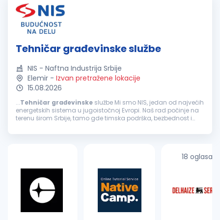
Tehničar građevinske službe
NIS - Naftna Industrija Srbije
Elemir
-
Izvan pretražene lokacije
15.08.2026
...
Tehničar
građevinske
službe Mi smo NIS, jedan od najvećih
energetskih sistema u jugoistočnoj Evropi. Naš rad počinje na
terenu širom Srbije, tamo gde timska podrška, bezbednost i
jasne odgovornosti znače najviše. Ukoliko si zainteresovan...
18 oglasa