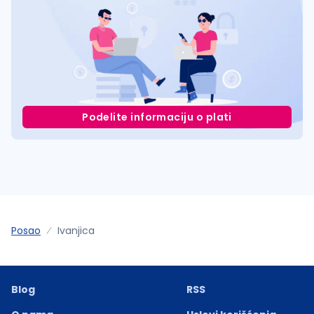
Podelite informaciju o plati
Posao
Ivanjica
Blog
RSS