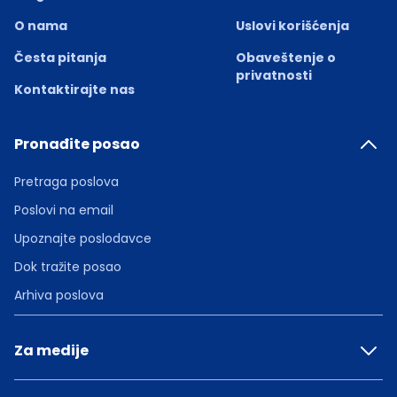
O nama
Uslovi korišćenja
Česta pitanja
Obaveštenje o
privatnosti
Kontaktirajte nas
Pronađite posao
Pretraga poslova
Poslovi na email
Upoznajte poslodavce
Dok tražite posao
Arhiva poslova
Za medije