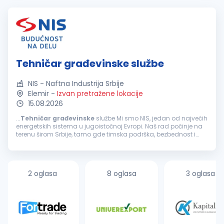
Tehničar građevinske službe
NIS - Naftna Industrija Srbije
Elemir
-
Izvan pretražene lokacije
15.08.2026
...
Tehničar
građevinske
službe Mi smo NIS, jedan od najvećih
energetskih sistema u jugoistočnoj Evropi. Naš rad počinje na
terenu širom Srbije, tamo gde timska podrška, bezbednost i
jasne odgovornosti znače najviše. Ukoliko si zainteresovan...
2 oglasa
8 oglasa
3 oglasa