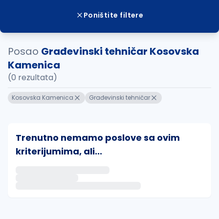
Poništite filtere
Posao
Građevinski tehničar Kosovska
Kamenica
(0 rezultata)
Kosovska Kamenica
Građevinski tehničar
Trenutno nemamo poslove sa ovim
kriterijumima, ali...
Ako sačuvate ovu pretragu, obavestićemo vas putem 