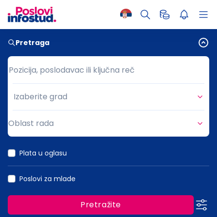
Pretraga
Pozicija, poslodavac ili ključna reč
Pozicija, poslodavac ili ključna reč
Izaberite grad
Grad
Oblast rada
Oblast rada
Plata u oglasu
Poslovi za mlade
Pretražite