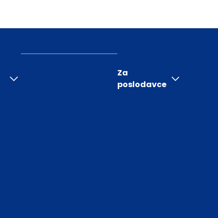
Za
poslodavce