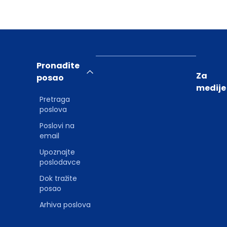
Pronađite
Za
posao
medije
Pretraga
poslova
Poslovi na
email
Upoznajte
poslodavce
Dok tražite
posao
Arhiva poslova