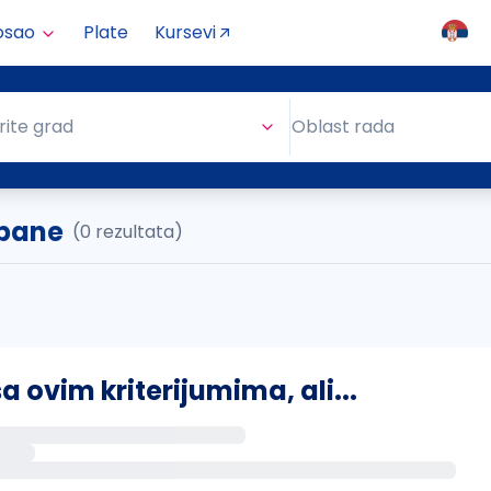
osao
Plate
Kursevi
Oblast rada
rite grad
Oblast rada
ebane
(0 rezultata)
ovim kriterijumima, ali...
s putem email-a kada se pojave novi poslovi.