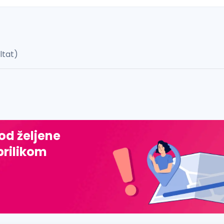
ultat)
 š, đ, ž, dž)
 od željene
prilikom