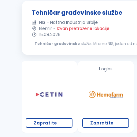
Tehničar građevinske službe
NIS - Naftna Industrija Srbije
Elemir
-
Izvan pretražene lokacije
15.08.2026
...
Tehničar
građevinske
službe Mi smo NIS, jedan od najvećih energetskih sistema u jugoistočnoj Evropi. Naš rad počinje na terenu širom Srbije, tamo gde
timska podrška, bezbednost i jasne odgovornosti znače na
1 oglas
Zapratite
Zapratite