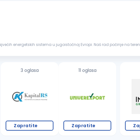
jviše. Ukoliko si zainteresovan...
3 oglasa
11 oglasa
Zapratite
Zapratite
Za