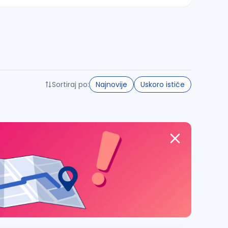
Sortiraj po:
Najnovije
Uskoro ističe