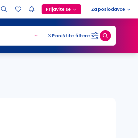
Prijavite se
Za poslodavce
Poništite filtere