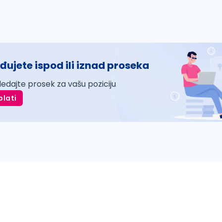
đujete ispod ili iznad proseka
ledajte prosek za vašu poziciju
plati