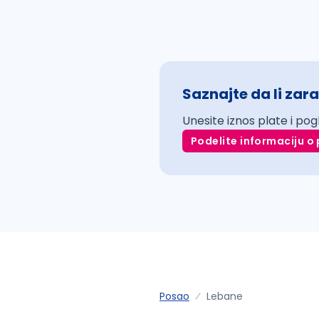
Saznajte da li zara
Unesite iznos plate i pog
Podelite informaciju o 
Posao
Lebane