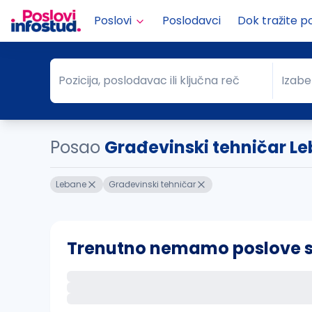
Poslovi
Poslodavci
Dok tražite p
Pozicija, poslodavac ili ključna reč
Izabe
Pozicija, poslodavac ili ključna reč
Grad
Posao
Građevinski tehničar L
Lebane
Građevinski tehničar
Trenutno nemamo poslove sa 
Ako sačuvate ovu pretragu, obavestićemo va