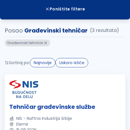
Poništite filtere
Posao
Građevinski tehničar
(3 rezultata)
Građevinski tehničar
Sortiraj po:
Najnovije
Uskoro ističe
Tehničar građevinske službe
NIS - Naftna Industrija Srbije
Elemir