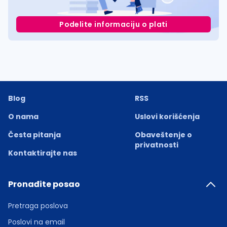
Podelite informaciju o plati
Blog
RSS
O nama
Uslovi korišćenja
Česta pitanja
Obaveštenje o
privatnosti
Kontaktirajte nas
Pronađite posao
Pretraga poslova
Poslovi na email