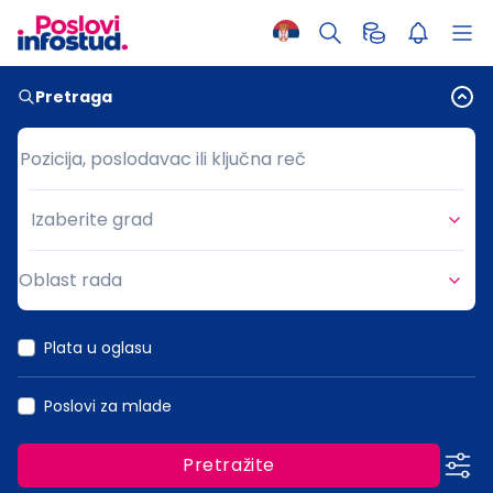
Pretraga
Pozicija, poslodavac ili ključna reč
Pozicija, poslodavac ili ključna reč
Izaberite grad
Grad
Oblast rada
Oblast rada
Plata u oglasu
Poslovi za mlade
Pretražite