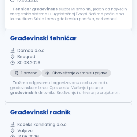
15.08.2026
...
Tehničar
građevinske
službe Mi smo NIS, jedan od najvećih
energetskih sistema u jugoistočnoj Evropi. Naš rad počinje na
terenu širom Srbije, tamo gde timska podrška, bezbednost i
jasne odgovornosti znače najviše. Ukoliko si zainteresovan...
Građevinski tehničar
Damao d.o.o.
Beograd
30.08.2026
1. smena
Obaveštenje o statusu prijave
...Tražimo odgovornu i organizovanu osobu za rad u
građevinskom birou. Opis posla: Vođenje i pisanje
građevinskih
dnevnika Sređivanje i arhiviranje projektne i
gradilišne dokumentacije Administrativna podrška u pripremi i
obradi dokumentacije...
Građevinski radnik
Kodeks konslating d.o.o.
Valjevo
13.08.2026