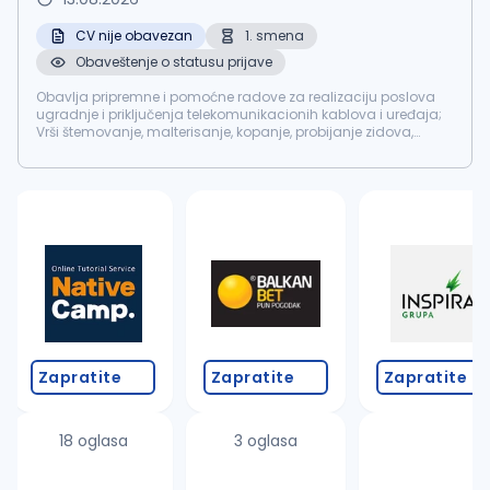
CV nije obavezan
1. smena
Obaveštenje o statusu prijave
Obavlja pripremne i pomoćne radove za realizaciju poslova
ugradnje i priključenja telekomunikacionih kablova i uređaja;
Vrši štemovanje, malterisanje, kopanje, probijanje zidova,
betoniranja, sečenja asfalta, postavljanja stubova...
Zapratite
Zapratite
Zapratite
18 oglasa
3 oglasa