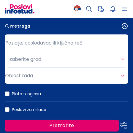
Pretraga
Pozicija, poslodavac ili ključna reč
Pozicija, poslodavac ili ključna reč
Izaberite grad
Grad
Oblast rada
Oblast rada
Plata u oglasu
Poslovi za mlade
Pretražite