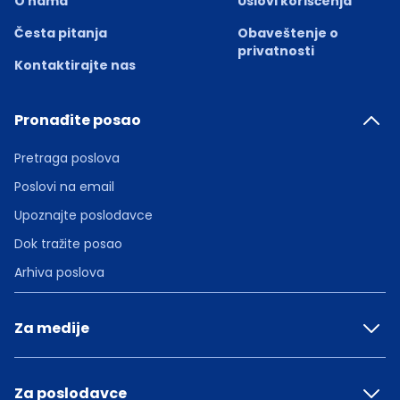
O nama
Uslovi korišćenja
Česta pitanja
Obaveštenje o
privatnosti
Kontaktirajte nas
Pronađite posao
Pretraga poslova
Poslovi na email
Upoznajte poslodavce
Dok tražite posao
Arhiva poslova
Za medije
Za poslodavce