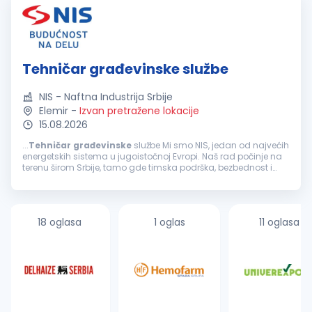
Tehničar građevinske službe
NIS - Naftna Industrija Srbije
Elemir
-
Izvan pretražene lokacije
15.08.2026
...
Tehničar
građevinske
službe Mi smo NIS, jedan od najvećih
energetskih sistema u jugoistočnoj Evropi. Naš rad počinje na
terenu širom Srbije, tamo gde timska podrška, bezbednost i
jasne odgovornosti znače najviše. Ukoliko si zainteresovan...
18 oglasa
1 oglas
11 oglasa