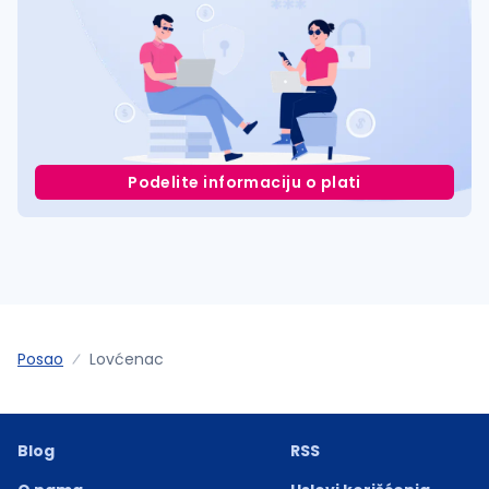
Podelite informaciju o plati
Posao
Lovćenac
Blog
RSS