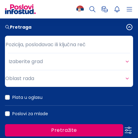
Pretraga
Pozicija, poslodavac ili ključna reč
Pozicija, poslodavac ili ključna reč
Izaberite grad
Grad
Oblast rada
Oblast rada
Plata u oglasu
Poslovi za mlade
Pretražite