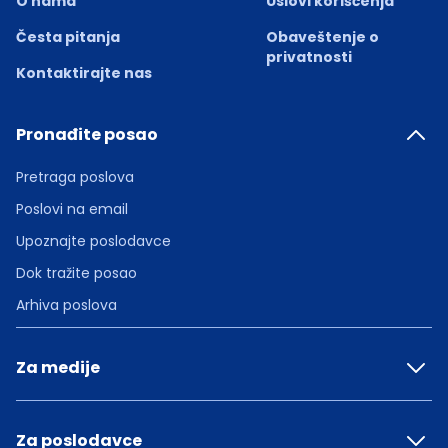
O nama
Uslovi korišćenja
Česta pitanja
Obaveštenje o
privatnosti
Kontaktirajte nas
Pronađite posao
Pretraga poslova
Poslovi na email
Upoznajte poslodavce
Dok tražite posao
Arhiva poslova
Za medije
Za poslodavce