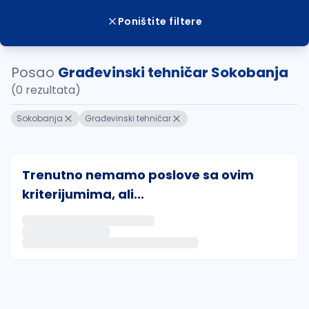
Poništite filtere
Posao
Građevinski tehničar Sokobanja
(0 rezultata)
Sokobanja
Građevinski tehničar
Trenutno nemamo poslove sa ovim
kriterijumima, ali...
Ako sačuvate ovu pretragu, obavestićemo vas putem 
uvajte pretragu