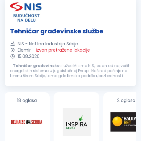
Tehničar građevinske službe
NIS - Naftna Industrija Srbije
Elemir
-
Izvan pretražene lokacije
15.08.2026
...
Tehničar
građevinske
službe Mi smo NIS, jedan od najvećih
energetskih sistema u jugoistočnoj Evropi. Naš rad počinje na
terenu širom Srbije, tamo gde timska podrška, bezbednost i
jasne odgovornosti znače najviše. Ukoliko si zainteresovan...
18 oglasa
2 oglasa