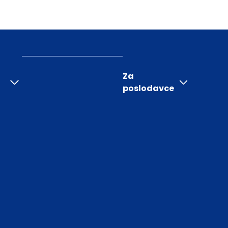
Za
poslodavce