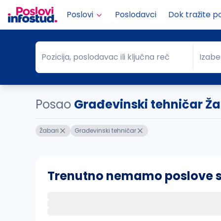
Poslovi
Poslodavci
Dok tražite p
Pozicija, poslodavac ili ključna reč
Izabe
Pozicija, poslodavac ili ključna reč
Grad
Posao
Građevinski tehničar Ža
Žabari
Građevinski tehničar
Trenutno nemamo poslove sa 
Ako sačuvate ovu pretragu, obavestićemo va