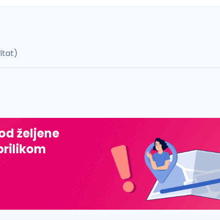
ultat)
 š, đ, ž, dž)
 od željene
prilikom