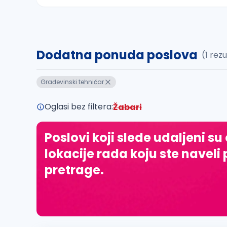
Sačuvajte pretragu
Dodatna ponuda poslova
(1 rez
Takođe možete da:
proverite pravopisne greške (koristite č, ć,
Građevinski tehničar
povećajte radijus za odabrani grad
promenite odabrane filtere pretrage
Oglasi bez filtera:
Žabari
Poslovi koji slede udaljeni su
lokacije rada koju ste naveli 
pretrage.