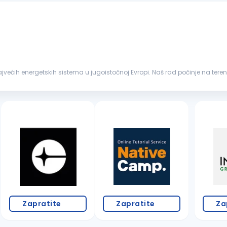
jviše. Ukoliko si zainteresovan...
Zapratite
Zapratite
Za