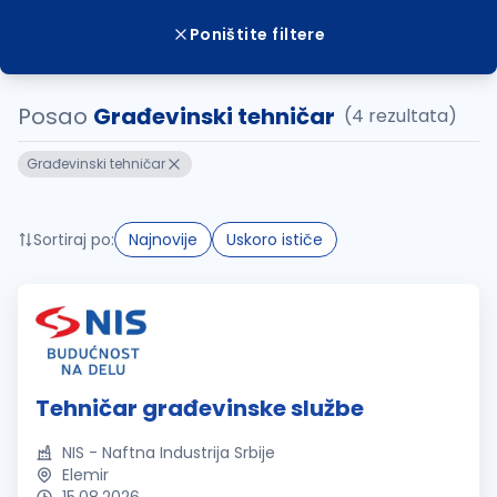
Poništite filtere
Posao
Građevinski tehničar
(4 rezultata)
Građevinski tehničar
Sortiraj po:
Najnovije
Uskoro ističe
Tehničar građevinske službe
NIS - Naftna Industrija Srbije
Elemir