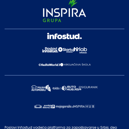
Poslovi Infostud vodeća platforma za zapošljavanje u Srbiji, deo