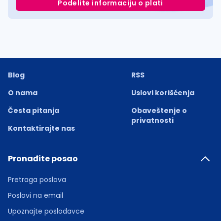
Podelite informaciju o plati
Blog
RSS
O nama
Uslovi korišćenja
Česta pitanja
Obaveštenje o
privatnosti
Kontaktirajte nas
Pronađite posao
Pretraga poslova
Poslovi na email
Upoznajte poslodavce