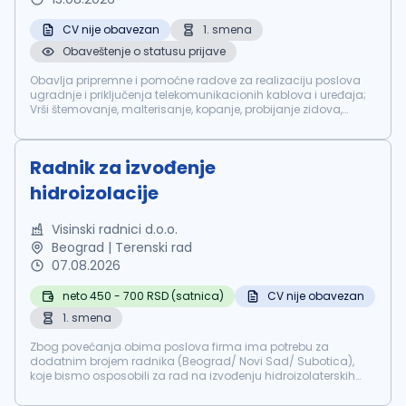
CV nije obavezan
1. smena
Obaveštenje o statusu prijave
Obavlja pripremne i pomoćne radove za realizaciju poslova
ugradnje i priključenja telekomunikacionih kablova i uređaja;
Vrši štemovanje, malterisanje, kopanje, probijanje zidova,
betoniranja, sečenja asfalta, postavljanja stubova...
Radnik za izvođenje
hidroizolacije
Visinski radnici d.o.o.
Beograd | Terenski rad
07.08.2026
neto 450 - 700 RSD (satnica)
CV nije obavezan
1. smena
Zbog povećanja obima poslova firma ima potrebu za
dodatnim brojem radnika (Beograd/ Novi Sad/ Subotica),
koje bismo osposobili za rad na izvođenju hidroizolaterskih
radova. Majstorsko iskustvo u ovoj vrsti radova je prednost, ali
ne i uslov. Potrebna...