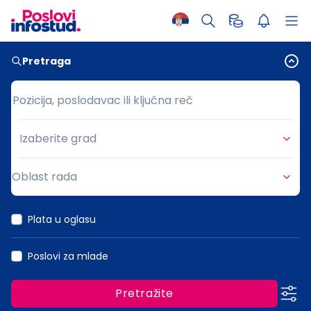
Pretraga
Pozicija, poslodavac ili ključna reč
Pozicija, poslodavac ili ključna reč
Izaberite grad
Grad
Oblast rada
Oblast rada
Plata u oglasu
Poslovi za mlade
Pretražite