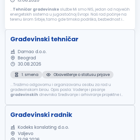
15.08.2026
...
Tehničar
građevinske
službe Mi smo NIS, jedan od najvećih
energetskih sistema u jugoistočnoj Evropi. Naš rad počinje na
terenu širom Srbije, tamo gde timska podrška, bezbednost i
jasne odgovornosti znače najviše. Ukoliko si zainteresovan...
Građevinski tehničar
Damao d.o.o.
Beograd
30.08.2026
1. smena
Obaveštenje o statusu prijave
...Tražimo odgovornu i organizovanu osobu za rad u
građevinskom birou. Opis posla: Vođenje i pisanje
građevinskih
dnevnika Sređivanje i arhiviranje projektne i
gradilišne dokumentacije Administrativna podrška u pripremi i
obradi dokumentacije...
Građevinski radnik
Kodeks konslating d.o.o.
Valjevo
13.08.2026