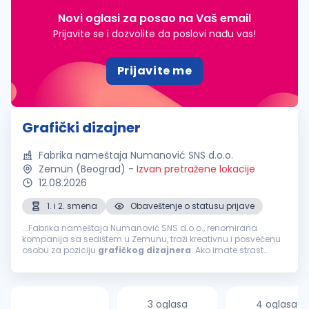
Novi oglasi za posao na Vaš email
Prijavite se i dozvolite da poslovi nađu vas!
Prijavite me
Grafički dizajner
Fabrika nameštaja Numanović SNS d.o.o.
Zemun (Beograd)
-
Izvan pretražene lokacije
12.08.2026
1. i 2. smena
Obaveštenje o statusu prijave
...Fabrika nameštaja Numanović SNS d.o.o., renomirana
kompanija sa sedištem u Zemunu, traži kreativnu i posvećenu
osobu za poziciju
grafičkog
dizajnera
. Ako imate strast
prema
dizajnu
i želite da doprinesete razvoju vizuelnog
identiteta naše fabrike...
3 oglasa
4 oglasa