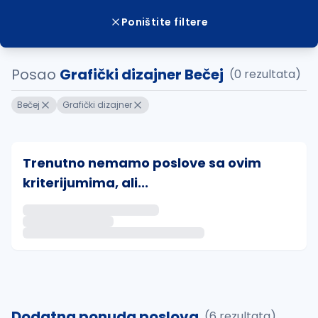
Poništite filtere
Posao
Grafički dizajner Bečej
(0 rezultata)
Bečej
Grafički dizajner
Trenutno nemamo poslove sa ovim
kriterijumima, ali...
Ako sačuvate ovu pretragu, obavestićemo vas putem 
uvajte pretragu
Dodatna ponuda poslova
(6 rezultata)