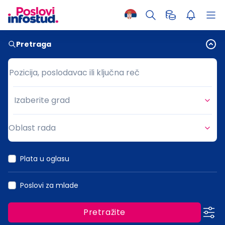
Pretraga
Pozicija, poslodavac ili ključna reč
Pozicija, poslodavac ili ključna reč
Izaberite grad
Grad
Oblast rada
Oblast rada
Plata u oglasu
Poslovi za mlade
Pretražite