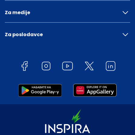
Za medije
Za poslodavce