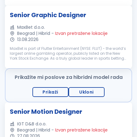
polica i kompletnih retail rešenja nisu samo koncept na ekranu,
već konkretan...
Senior Graphic Designer
MaxBet d.o.o.
Beograd | Hibrid
-
Izvan pretražene lokacije
13.08.2026
MaxBet is part of Flutter Entertainment (NYSE: FLUT) - the world’s
largest online gambling operator, publicly listed on the New
York Stock Exchange. As a truly global leader in sports betting
and gaming, Flutter shapes the future of the industry. Max...
Prikažite mi poslove za hibridni model rada
Prikaži
Ukloni
Senior Motion Designer
IGT D&B d.o.o.
Beograd | Hibrid
-
Izvan pretražene lokacije
27.08.2026