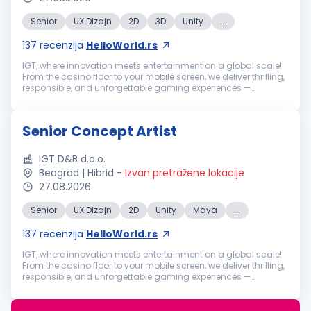
Senior
UX Dizajn
2D
3D
Unity
...
137
recenzija
HelloWorld.rs
IGT, where innovation meets entertainment on a global scale!
From the casino floor to your mobile screen, we deliver thrilling,
responsible, and unforgettable gaming experiences —
powered by world-class content, strong technical and
commercial capabi...
Senior Concept Artist
IGT D&B d.o.o.
Beograd | Hibrid
-
Izvan pretražene lokacije
27.08.2026
Senior
UX Dizajn
2D
Unity
Maya
...
137
recenzija
HelloWorld.rs
IGT, where innovation meets entertainment on a global scale!
From the casino floor to your mobile screen, we deliver thrilling,
responsible, and unforgettable gaming experiences —
powered by world-class content, strong technical and
commercial capabi...