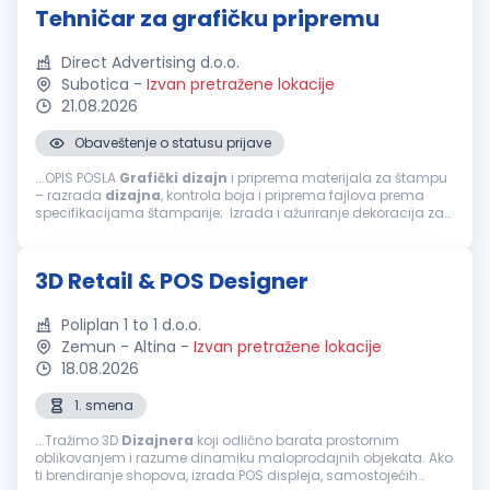
Tehničar za grafičku pripremu
Direct Advertising d.o.o.
Subotica
-
Izvan pretražene lokacije
21.08.2026
Obaveštenje o statusu prijave
...OPIS POSLA
Grafički
dizajn
i priprema materijala za štampu
– razrada
dizajna
, kontrola boja i priprema fajlova prema
specifikacijama štamparije; Izrada i ažuriranje dekoracija za
vodeće svetske kozmetičke brendove; Razvoj POS...
3D Retail & POS Designer
Poliplan 1 to 1 d.o.o.
Zemun - Altina
-
Izvan pretražene lokacije
18.08.2026
1. smena
...Tražimo 3D
Dizajnera
koji odlično barata prostornim
oblikovanjem i razume dinamiku maloprodajnih objekata. Ako
ti brendiranje shopova, izrada POS displeja, samostojećih