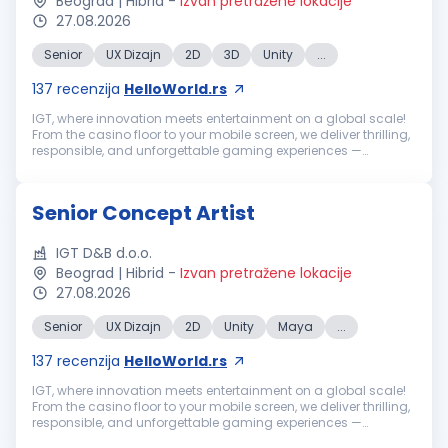
Beograd | Hibrid
-
Izvan pretražene lokacije
27.08.2026
Senior
UX Dizajn
2D
3D
Unity
...
137
recenzija
HelloWorld.rs
IGT, where innovation meets entertainment on a global scale!
From the casino floor to your mobile screen, we deliver thrilling,
responsible, and unforgettable gaming experiences —
powered by world-class content, strong technical and
commercial capabi...
Senior Concept Artist
IGT D&B d.o.o.
Beograd | Hibrid
-
Izvan pretražene lokacije
27.08.2026
Senior
UX Dizajn
2D
Unity
Maya
...
137
recenzija
HelloWorld.rs
IGT, where innovation meets entertainment on a global scale!
From the casino floor to your mobile screen, we deliver thrilling,
responsible, and unforgettable gaming experiences —
powered by world-class content, strong technical and