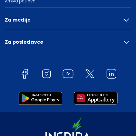
Arhiva poslova
Za medije
Za poslodavce