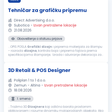
Tehničar za grafičku pripremu
Direct Advertising d.o.o.
Subotica
-
Izvan pretražene lokacije
21.08.2026
Obaveštenje o statusu prijave
...OPIS POSLA
Grafički
dizajn
i priprema materijala za štampu
– razrada
dizajna
, kontrola boja i priprema fajlova prema
specifikacijama štamparije; Izrada i ažuriranje dekoracija za
vodeće svetske kozmetičke brendove; Razvoj POS...
3D Retail & POS Designer
Poliplan 1 to 1 d.o.o.
Zemun - Altina
-
Izvan pretražene lokacije
18.08.2026
1. smena
...Tražimo 3D
Dizajnera
koji odlično barata prostornim
oblikovanjem i razume dinamiku maloprodajnih objekata. Ako