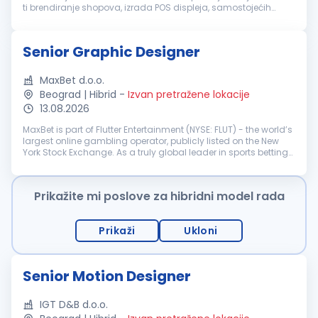
ti brendiranje shopova, izrada POS displeja, samostojećih
polica i kompletnih retail rešenja nisu samo koncept na ekranu,
već konkretan...
Senior Graphic Designer
MaxBet d.o.o.
Beograd | Hibrid
-
Izvan pretražene lokacije
13.08.2026
MaxBet is part of Flutter Entertainment (NYSE: FLUT) - the world’s
largest online gambling operator, publicly listed on the New
York Stock Exchange. As a truly global leader in sports betting
and gaming, Flutter shapes the future of the industry. Max...
Prikažite mi poslove za hibridni model rada
Prikaži
Ukloni
Senior Motion Designer
IGT D&B d.o.o.