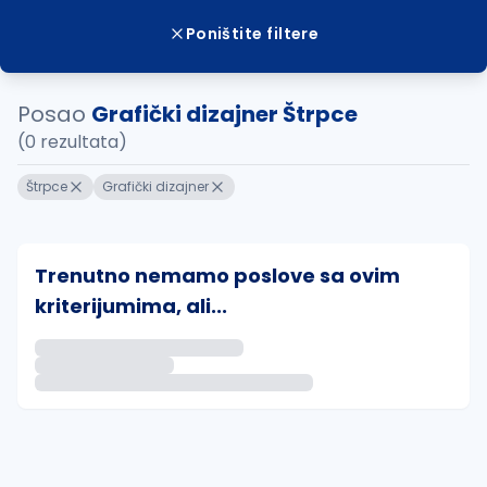
Poništite filtere
Posao
Grafički dizajner Štrpce
(0 rezultata)
Štrpce
Grafički dizajner
Trenutno nemamo poslove sa ovim
kriterijumima, ali...
Ako sačuvate ovu pretragu, obavestićemo vas putem 
uvajte pretragu