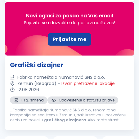
commercial capabi...
Novi oglasi za posao na Vaš email
Prijavite se i dozvolite da poslovi nađu vas!
Prijavite me
Grafički dizajner
Fabrika nameštaja Numanović SNS d.o.o.
Zemun (Beograd)
-
Izvan pretražene lokacije
12.08.2026
1. i 2. smena
Obaveštenje o statusu prijave
...Fabrika nameštaja Numanović SNS d.o.o., renomirana
kompanija sa sedištem u Zemunu, traži kreativnu i posvećenu
osobu za poziciju
grafičkog
dizajnera
. Ako imate strast
prema
dizajnu
i želite da doprinesete razvoju vizuelnog
identiteta naše fabrike...