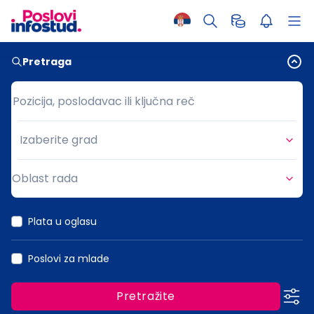
Pretraga
Pozicija, poslodavac ili ključna reč
Pozicija, poslodavac ili ključna reč
Izaberite grad
Grad
Oblast rada
Oblast rada
Plata u oglasu
Poslovi za mlade
Pretražite