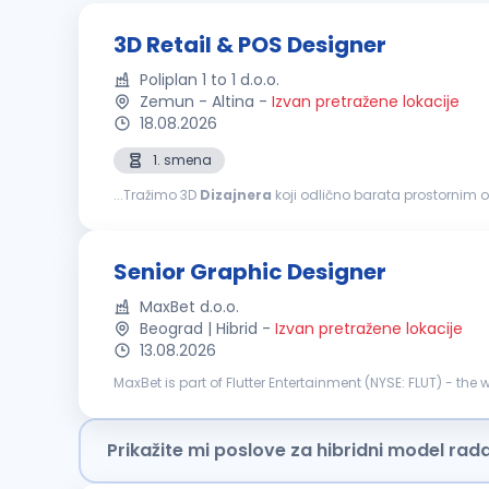
3D Retail & POS Designer
Poliplan 1 to 1 d.o.o.
Zemun - Altina
-
Izvan pretražene lokacije
18.08.2026
1. smena
...Tražimo 3D
Dizajnera
koji odlično barata prostornim 
kompletnih retail rešenja nisu samo koncept na ekranu, v
Senior Graphic Designer
MaxBet d.o.o.
Beograd | Hibrid
-
Izvan pretražene lokacije
13.08.2026
MaxBet is part of Flutter Entertainment (NYSE: FLUT) - the
and gaming, Flutter shapes the future of the industry. Max
Prikažite mi poslove za hibridni model rad