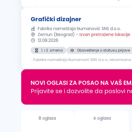
powered by world-class content, strong technical and 
Grafički dizajner
Fabrika nameštaja Numanović SNS d.o.o.
Zemun (Beograd)
-
Izvan pretražene lokacije
12.08.2026
1. i 2. smena
Obaveštenje o statusu prijave
...Fabrika nameštaja Numanović SNS d.o.o., renomirana 
dizajnu
i želite da doprinesete razvoju vizuelnog identite
NOVI OGLASI ZA POSAO NA VAŠ EM
Prijavite se i dozvolite da poslovi 
8 oglasa
4 oglasa