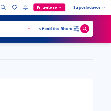
Prijavite se
Za poslodavce
Poništite filtere