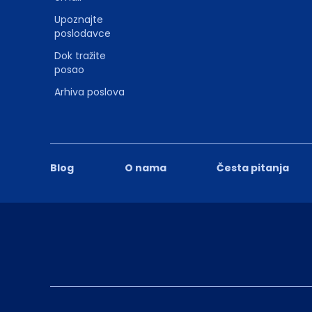
Upoznajte
poslodavce
Dok tražite
posao
Arhiva poslova
Blog
O nama
Česta pitanja