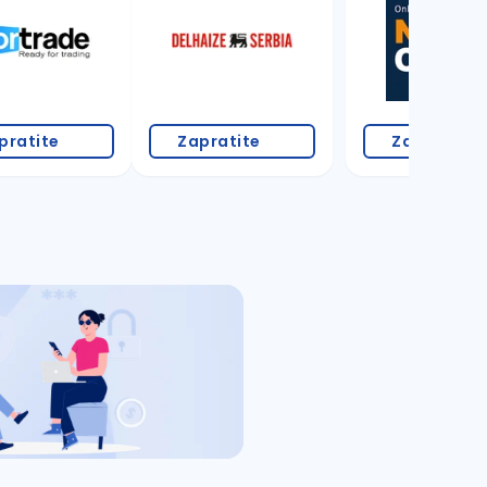
pratite
Zapratite
Zapratite