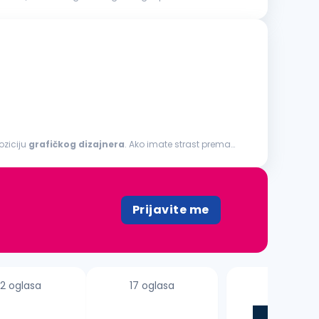
oziciju
grafičkog
dizajnera
. Ako imate strast prema
Prijavite me
2 oglasa
17 oglasa