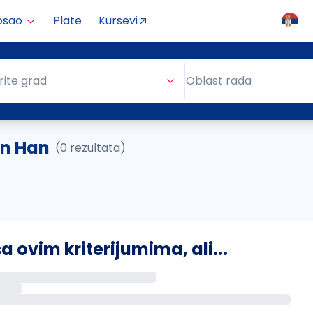
osao
Plate
Kursevi
Oblast rada
rite grad
Oblast rada
in Han
(0 rezultata)
ovim kriterijumima, ali...
s putem email-a kada se pojave novi poslovi.