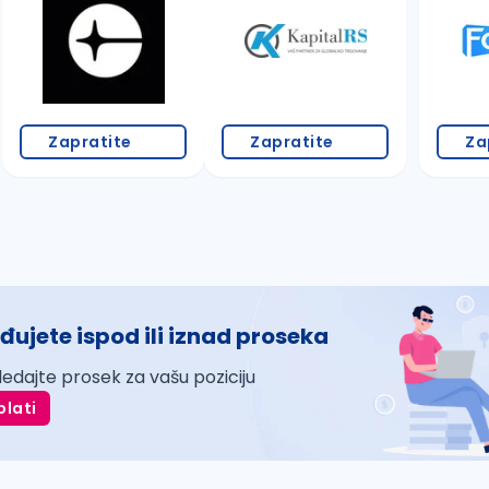
Zapratite
Zapratite
Za
đujete ispod ili iznad proseka
ledajte prosek za vašu poziciju
plati