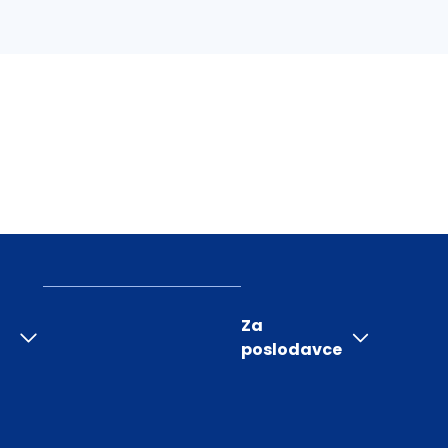
Za
poslodavce