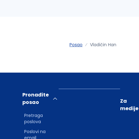
Posao
Vladičin Han
Pronađite
Za
posao
medije
Pretraga
poslova
Poslovi na
email