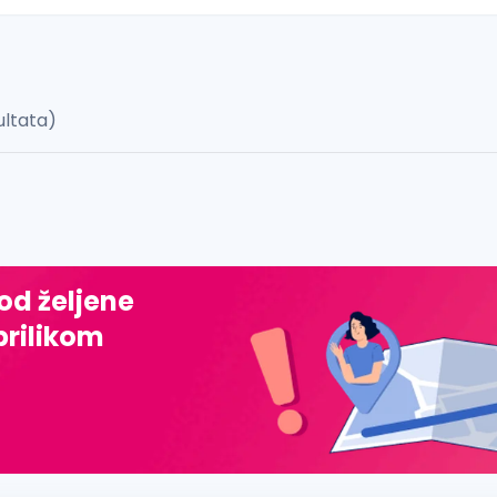
ultata)
 š, đ, ž, dž)
 od željene
prilikom