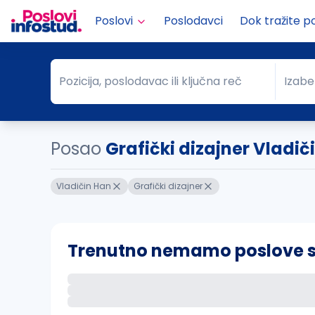
Poslovi
Poslodavci
Dok tražite p
Pozicija, poslodavac ili ključna reč
Izabe
Pozicija, poslodavac ili ključna reč
Grad
Posao
Grafički dizajner Vladič
Vladičin Han
Grafički dizajner
Trenutno nemamo poslove sa 
Ako sačuvate ovu pretragu, obavestićemo va