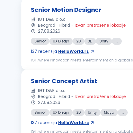
Senior Motion Designer
IGT D&B d.o.o.
Beograd | Hibrid
-
Izvan pretražene lokacije
27.08.2026
Senior
UX Dizajn
2D
3D
Unity
...
137
recenzija
HelloWorld.rs
IGT, where innovation meets entertainment on a global sc
powered by world-class content, strong technical and 
Senior Concept Artist
IGT D&B d.o.o.
Beograd | Hibrid
-
Izvan pretražene lokacije
27.08.2026
Senior
UX Dizajn
2D
Unity
Maya
...
137
recenzija
HelloWorld.rs
IGT, where innovation meets entertainment on a global sc