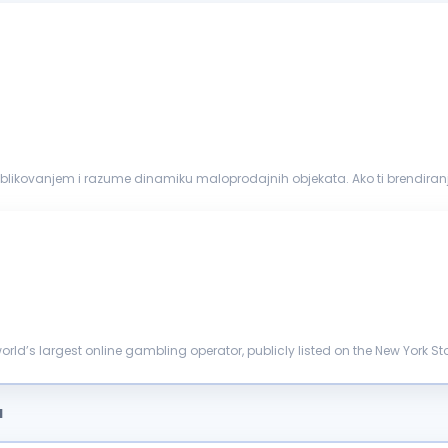
oblikovanjem i razume dinamiku maloprodajnih objekata. Ako ti brendiranj
eć konkretan...
 world’s largest online gambling operator, publicly listed on the New York S
...
a