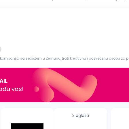
commercial capabi...
kompanija sa sedištem u Zemunu, traži kreativnu i posvećenu osobu za p
ta naše fabrike...
AIL
nađu vas!
3 oglasa