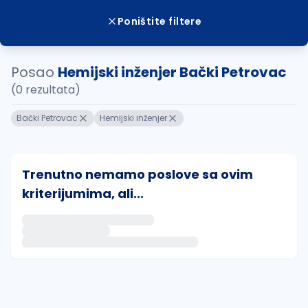
Poništite filtere
Posao
Hemijski inženjer Bački Petrovac
(0 rezultata)
Bački Petrovac
Hemijski inženjer
Trenutno nemamo poslove sa ovim
kriterijumima, ali...
Ako sačuvate ovu pretragu, obavestićemo vas putem 
uvajte pretragu