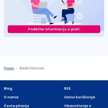
Podelite informaciju o plati
Posao
Bački Petrovac
Blog
RSS
O nama
Uslovi korišćenja
Česta pitanja
Obaveštenje o