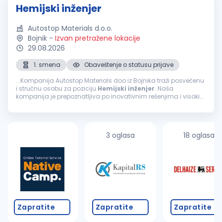
Hemijski inženjer
Autostop Materials d.o.o.
Bojnik
-
Izvan pretražene lokacije
29.08.2026
1. smena
Obaveštenje o statusu prijave
...Kompanija Autostop Materials doo iz Bojnika traži posvećenu
i stručnu osobu za poziciju
Hemijski
inženjer
. Naša
kompanija je prepoznatljiva po inovativnim rešenjima i visokim
standardima u oblasti auto industrije. Ukoliko ste motivisani...
3 oglasa
18 oglasa
Zapratite
Zapratite
Zapratite