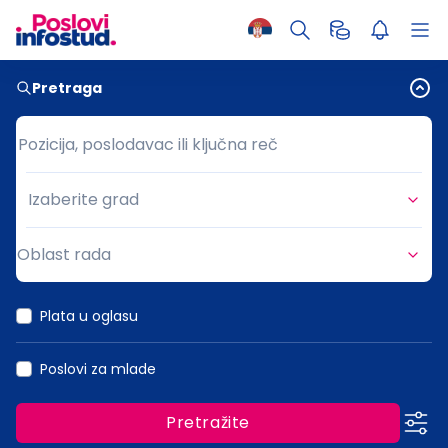
Pretraga
Pozicija, poslodavac ili ključna reč
Pozicija, poslodavac ili ključna reč
Izaberite grad
Grad
Oblast rada
Oblast rada
Plata u oglasu
Poslovi za mlade
Pretražite