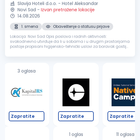
Slavija Hoteli d.o.o. - Hotel Aleksandar
Novi Sad
-
Izvan pretražene lokacije
14.08.2026
1. smena
Obaveštenje o statusu prijave
Lokacija: Novi Sad Opis poslova i radnih aktivnosti:
svakodnevno utvrđuje da li u sobama i u drugim prostorijama
postoje propisani higijensko-tehnički uslovi za boravak gostiju,
i dužan je da obezbedi iste, otklanja ili prijavljuje nedostatke,
dogov...
3 oglasa
Zapratite
Zapratite
Zapratite
1 oglas
11 oglasa