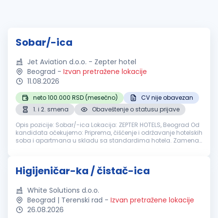
Sobar/-ica
Jet Aviation d.o.o. - Zepter hotel
Beograd
-
Izvan pretražene lokacije
11.08.2026
neto 100.000 RSD (mesečno)
CV nije obavezan
1. i 2. smena
Obaveštenje o statusu prijave
Opis pozicije: Sobar/-ica Lokacija: ZEPTER HOTELS, Beograd Od
kandidata očekujemo: Priprema, čišćenje i održavanje hotelskih
soba i apartmana u skladu sa standardima hotela. Zamena
posteljine i peškira, iznošenje otpada i priprema soba za
čišćenje. ...
Higijeničar-ka / čistač-ica
White Solutions d.o.o.
Beograd | Terenski rad
-
Izvan pretražene lokacije
26.08.2026