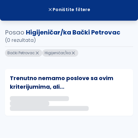
Poništite filtere
Posao
Higijeničar/ka Bački Petrovac
(0 rezultata)
Bački Petrovac
Higijeničar/ka
Trenutno nemamo poslove sa ovim
kriterijumima, ali...
Ako sačuvate ovu pretragu, obavestićemo vas putem 
uvajte pretragu