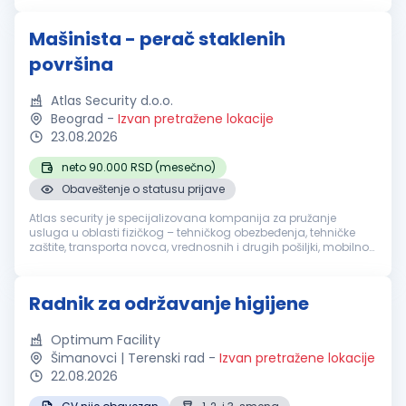
akredito...
Mašinista - perač staklenih
površina
Atlas Security d.o.o.
Beograd
-
Izvan pretražene lokacije
23.08.2026
neto 90.000 RSD (mesečno)
Obaveštenje o statusu prijave
Atlas security je specijalizovana kompanija za pružanje
usluga u oblasti fizičkog – tehničkog obezbeđenja, tehničke
zaštite, transporta novca, vrednosnih i drugih pošiljki, mobilnog
obezbeđenja, video i alarm monitoringa. Sertifikacija naše
akredito...
Radnik za održavanje higijene
Optimum Facility
Šimanovci | Terenski rad
-
Izvan pretražene lokacije
22.08.2026