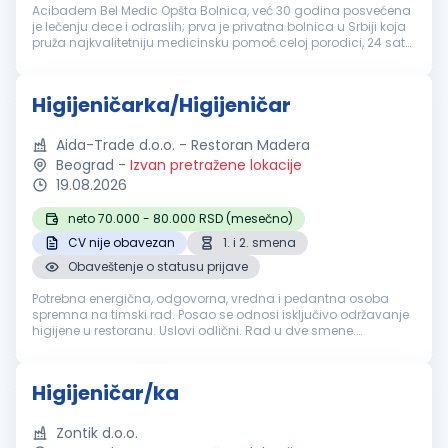
Acibadem Bel Medic Opšta Bolnica, već 30 godina posvećena
je lečenju dece i odraslih; prva je privatna bolnica u Srbiji koja
pruža najkvalitetniju medicinsku pomoć celoj porodici, 24 sata
dnevno, 365 dana u godini. Na pet lokacija u Beogradu u
svom s...
Higijeničarka/Higijeničar
Aida-Trade d.o.o. - Restoran Madera
Beograd
-
Izvan pretražene lokacije
19.08.2026
neto 70.000 - 80.000 RSD (mesečno)
CV nije obavezan
1. i 2. smena
Obaveštenje o statusu prijave
Potrebna energična, odgovorna, vredna i pedantna osoba
spremna na timski rad. Posao se odnosi isključivo održavanje
higijene u restoranu. Uslovi odlični. Rad u dve smene.
Obezbeđujemo po zakonu:Plata redovna, topli obrok,
obezbeđena radna odeća i obu...
Higijeničar/ka
Zontik d.o.o.