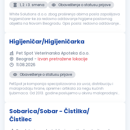
1, 2. i 3. smena
Obaveštenje o statusu prijave
White Solutions d.o.o. zbog proširenja obima posla zapošljava
higijeničare-ke za redovno održavanje higijene poslovnog
objekta na Novom Beogradu. Opis posla: redovno održavanje
higijene poslovnih prostorija, pražnjenje korpi za otpatke,
brisanje pov...
Higijeničar/Higijeničarka
Pet Spot Veterinarska Apoteka d.o.o.
Beograd
-
Izvan pretražene lokacije
11.08.2026
Obaveštenje o statusu prijave
PetSpot je kompanija specijalizovana za uvoz, distribuciju i
maloprodaju hrane, opreme i artikala za negu kućnih
ljubimaca. Od 2013. godine poslujemo u okviru maloprodajnih
objekata u Beogradu i Novom Sadu. Tražimo odgovornu i
marljivu osobu, za rad...
Sobarica/Sobar - Čistilka/
Čistilec