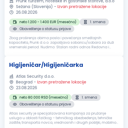
Prunk turizem, hotelske in gostinske storitve, d.o.o
Sežana (Slovenija)
-
Izvan pretražene lokacije
26.08.2026
neto 1.200 - 1.400 EUR (mesečno)
1. smena
Obaveštenje o statusu prijave
Zbog proširenja obima posla i povećanja smeštajnih
kapaciteta, Prunk d.o.o. zapošljava sobaricu/sobara za duži
vremenski period. Nudimo: Stalan radni odnos Redovna i
stimulativna primanja Prijatno radno okruženje Dugoročnu
saradnju Mogućnost smeštaj...
Higijeničar/Higijeničarka
Atlas Security d.o.o.
Beograd
-
Izvan pretražene lokacije
23.08.2026
neto 80.000 RSD (mesečno)
1. smena
Obaveštenje o statusu prijave
Atlas security je specijalizovana kompanija za pružanje
usluga u oblasti fizičkog – tehničkog obezbeđenja, tehničke
zaštite, transporta novca, vrednosnih i drugih pošiljki, mobilnog
obezbeđenja, video i alarm monitoringa. Sertifikacija naše