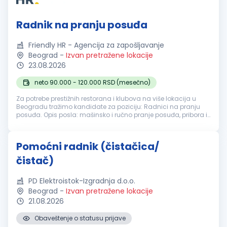
Radnik na pranju posuđa
Friendly HR - Agencija za zapošljavanje
Beograd
-
Izvan pretražene lokacije
23.08.2026
neto 90.000 - 120.000 RSD (mesečno)
Za potrebe prestižnih restorana i klubova na više lokacija u
Beogradu tražimo kandidate za poziciju: Radnici na pranju
posuđa. Opis posla: mašinsko i ručno pranje posuđa, pribora i
kuhinjske opreme; razvrstavanje i pravilno odlaganje čistog
posuđa; ...
Pomoćni radnik (čistačica/
čistač)
PD Elektroistok-Izgradnja d.o.o.
Beograd
-
Izvan pretražene lokacije
21.08.2026
Obaveštenje o statusu prijave