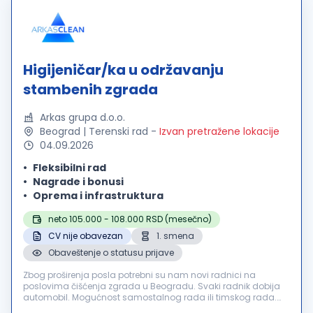
Higijeničar/ka u održavanju
stambenih zgrada
Arkas grupa d.o.o.
Beograd | Terenski rad
-
Izvan pretražene lokacije
04.09.2026
Fleksibilni rad
Nagrade i bonusi
Oprema i infrastruktura
neto 105.000 - 108.000 RSD (mesečno)
CV nije obavezan
1. smena
Obaveštenje o statusu prijave
Zbog proširenja posla potrebni su nam novi radnici na
poslovima čišćenja zgrada u Beogradu. Svaki radnik dobija
automobil. Mogućnost samostalnog rada ili timskog rada.
Posao je: čišćenje zgrada, zamena sijalica, održavanje