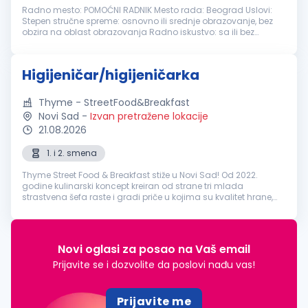
Radno mesto: POMOĆNI RADNIK Mesto rada: Beograd Uslovi:
Stepen stručne spreme: osnovno ili srednje obrazovanje, bez
obzira na oblast obrazovanja Radno iskustvo: sa ili bez
Potrebne veštine: Poželjno iskustvo u čišćenju poslovnog i
kancelarijskog p...
Higijeničar/higijeničarka
Thyme - StreetFood&Breakfast
Novi Sad
-
Izvan pretražene lokacije
21.08.2026
1. i 2. smena
Thyme Street Food & Breakfast stiže u Novi Sad! Od 2022.
godine kulinarski koncept kreiran od strane tri mlada
strastvena šefa raste i gradi priče u kojima su kvalitet hrane,
dobra energija i ljudi podjednako važni. Poznati smo po
kreativnim street f...
Novi oglasi za posao na Vaš email
Prijavite se i dozvolite da poslovi nađu vas!
Prijavite me