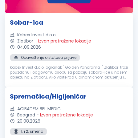
Sobar-ica
Kabex Invest d.o.o.
Zlatibor
-
Izvan pretražene lokacije
04.09.2026
Obaveštenje o statusu prijave
Kabex Invest d.o.o ogranak " Golden Panorama " Zlatibor traži
pouzdanu i odgovornu osobu za poziciju sobara-ice u našem
objektu na Zlatiboru. Ako volite rad u dinamičnom okruženju i
želite da budete deo profesionalnog tima, pozivamo vas da se
prid...
Spremačica/Higijeničar
ACIBADEM BEL MEDIC
Beograd
-
Izvan pretražene lokacije
20.08.2026
1. i 2. smena