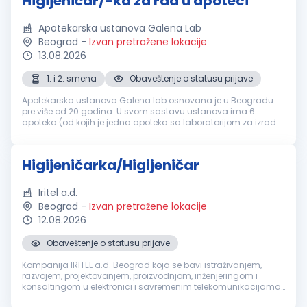
Higijeničar/-ka za rad u apoteci
Apotekarska ustanova Galena Lab
Beograd
-
Izvan pretražene lokacije
13.08.2026
1. i 2. smena
Obaveštenje o statusu prijave
Apotekarska ustanova Galena lab osnovana je u Beogradu
pre više od 20 godina. U svom sastavu ustanova ima 6
apoteka (od kojih je jedna apoteka sa laboratorijom za izradu
magistralnih lekova) i savremenu galensku i kontrolnu
laboratoriju za izradu i k...
Higijeničarka/Higijeničar
Iritel a.d.
Beograd
-
Izvan pretražene lokacije
12.08.2026
Obaveštenje o statusu prijave
Kompanija IRITEL a.d. Beograd koja se bavi istraživanjem,
razvojem, projektovanjem, proizvodnjom, inženjeringom i
konsaltingom u elektronici i savremenim telekomunikacijama,
za svoje potrebe potražuje kandidate za rad na poziciji: