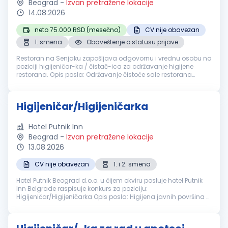
Beograd
-
Izvan pretražene lokacije
14.08.2026
neto 75.000 RSD (mesečno)
CV nije obavezan
1. smena
Obaveštenje o statusu prijave
Restoran na Senjaku zapošljava odgovornu i vrednu osobu na
poziciji higijeničar-ka / čistač-ica za održavanje higijene
restorana. Opis posla: Održavanje čistoće sale restorana
Čišćenje toaleta Održavanje svih unutrašnjih prostorija
Održavanje i čišć...
Higijeničar/Higijeničarka
Hotel Putnik Inn
Beograd
-
Izvan pretražene lokacije
13.08.2026
CV nije obavezan
1. i 2. smena
Hotel Putnik Beograd d.o.o. u čijem okviru posluje hotel Putnik
Inn Belgrade raspisuje konkurs za poziciju:
Higijeničar/Higijeničarka Opis posla: Higijena javnih površina u
hotelu šta očekujemo od Vas: Iskustvo nije potrebno Timski rad
Nudimo Vam...