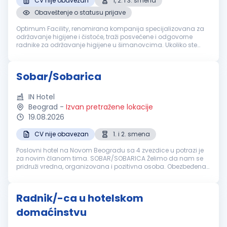
CV nije obavezan
1, 2. i 3. smena
Obaveštenje o statusu prijave
Optimum Facility, renomirana kompanija specijalizovana za
održavanje higijene i čistoće, traži posvećene i odgovorne
radnike za održavanje higijene u šimanovcima. Ukoliko ste
motivisani za rad u dinamičnom okruženju i želite da budete
deo profesional...
Sobar/Sobarica
IN Hotel
Beograd
-
Izvan pretražene lokacije
19.08.2026
CV nije obavezan
1. i 2. smena
Poslovni hotel na Novom Beogradu sa 4 zvezdice u potrazi je
za novim članom tima. SOBAR/SOBARICA Želimo da nam se
pridruži vredna, organizovana i pozitivna osoba. Obezbeđena
obuka ako nemate iskustva. Na nama je da obezbedimo:
Dinamično radno okruže...
Radnik/-ca u hotelskom
domaćinstvu