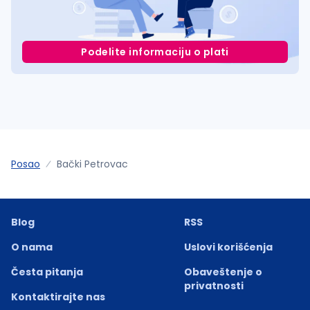
Podelite informaciju o plati
Posao
Bački Petrovac
Blog
RSS
O nama
Uslovi korišćenja
Česta pitanja
Obaveštenje o
privatnosti
Kontaktirajte nas