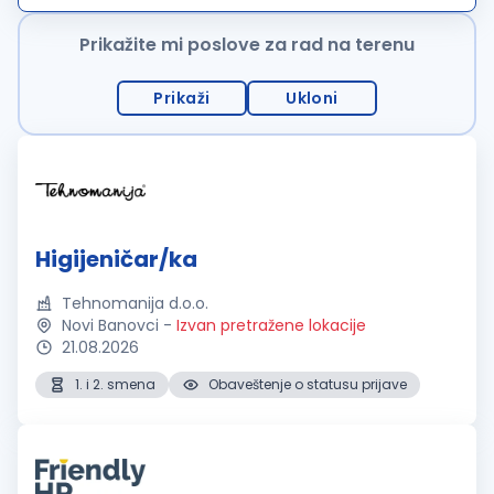
kontakta sa klijentima. Rad...
Prikažite mi poslove za rad na terenu
Prikaži
Ukloni
Higijeničar/ka
Tehnomanija d.o.o.
Novi Banovci
-
Izvan pretražene lokacije
21.08.2026
1. i 2. smena
Obaveštenje o statusu prijave