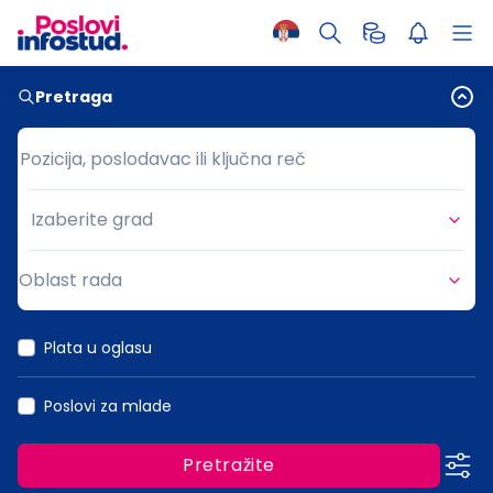
Pretraga
Pozicija, poslodavac ili ključna reč
Pozicija, poslodavac ili ključna reč
Izaberite grad
Grad
Oblast rada
Oblast rada
Plata u oglasu
Poslovi za mlade
Pretražite