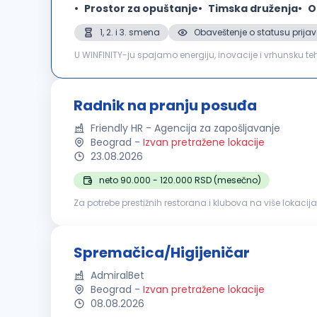
Prostor za opuštanje
Timska druženja
O
1, 2. i 3. smena
Obaveštenje o statusu prijav
U WINFINITY-ju spajamo energiju, inovacije i vrhunsku te
u Beogradu raste, u potrazi smo za Higijeničarkom/Higije
Radnik na pranju posuđa
Friendly HR - Agencija za zapošljavanje
Beograd
-
Izvan pretražene lokacije
23.08.2026
neto 90.000 - 120.000 RSD (mesečno)
Za potrebe prestižnih restorana i klubova na više lokacija u B
pranje posuđa, pribora i kuhinjske opreme; razvrstavanje 
Spremačica/Higijeničar
AdmiralBet
Beograd
-
Izvan pretražene lokacije
08.08.2026