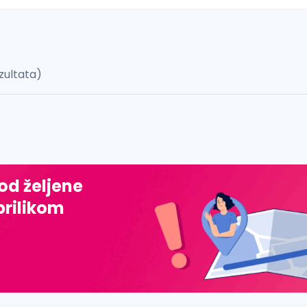
zultata)
 š, đ, ž, dž)
 od željene
prilikom