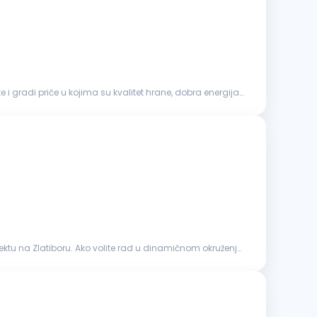
i gradi priče u kojima su kvalitet hrane, dobra energija i
ktu na Zlatiboru. Ako volite rad u dinamičnom okruženju