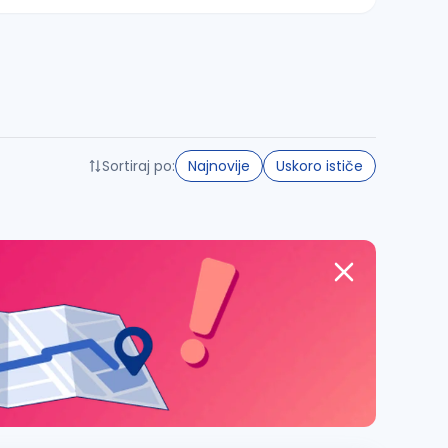
Sortiraj po:
Najnovije
Uskoro ističe