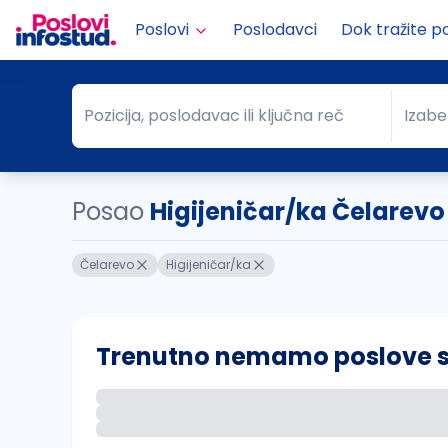
Poslovi
Poslodavci
Dok tražite p
Pozicija, poslodavac ili ključna reč
Izabe
Pozicija, poslodavac ili ključna reč
Grad
Posao
Higijeničar/ka Čelarevo
Čelarevo
Higijeničar/ka
Trenutno nemamo poslove sa 
Ako sačuvate ovu pretragu, obavestićemo va