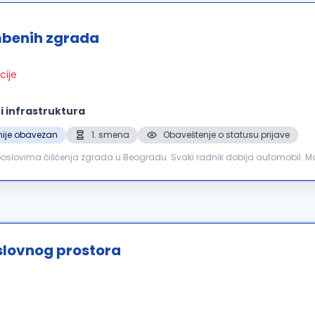
mbenih zgrada
cije
 infrastruktura
nije obavezan
1. smena
Obaveštenje o statusu prijave
a poslovima čišćenja zgrada u Beogradu. Svaki radnik dobija automobil
sijalica, održavanje kontakta sa klijentima. Rad...
slovnog prostora