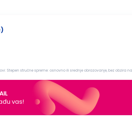
č)
bez Potrebne
ijskog p...
AIL
nađu vas!