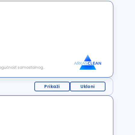
. Mogućnost samostalnog
Prikaži
Ukloni