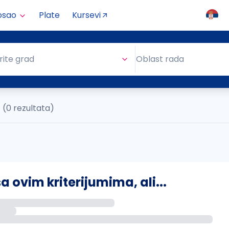
osao
Plate
Kursevi
Oblast rada
rite grad
Oblast rada
(0 rezultata)
ovim kriterijumima, ali...
s putem email-a kada se pojave novi poslovi.