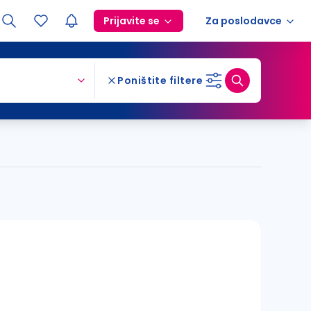
Prijavite se
Za poslodavce
Poništite filtere