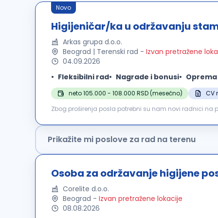
Novo
Higijeničar/ka u održavanju sta
Arkas grupa d.o.o.
Beograd | Terenski rad
-
Izvan pretražene loka
04.09.2026
Fleksibilni rad
Nagrade i bonusi
Oprema i
neto 105.000 - 108.000 RSD (mesečno)
CV 
Zbog proširenja posla potrebni su nam novi radnici n
rada ili timskog rada. Posao je: čišćenje zgrada, zamena 
Prikažite mi poslove za rad na terenu
Osoba za održavanje higijene po
Corelite d.o.o.
Beograd
-
Izvan pretražene lokacije
08.08.2026