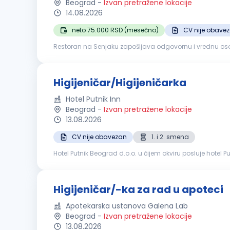
Beograd
-
Izvan pretražene lokacije
14.08.2026
neto 75.000 RSD (mesečno)
CV nije obave
Restoran na Senjaku zapošljava odgovornu i vrednu osobu na poziciji higi
toaleta Održavanje svih unutrašnjih prostorija Održavanje 
Higijeničar/Higijeničarka
Hotel Putnik Inn
Beograd
-
Izvan pretražene lokacije
13.08.2026
CV nije obavezan
1. i 2. smena
Hotel Putnik Beograd d.o.o. u čijem okviru posluje hotel Putnik Inn Belgr
očekujemo od Va
Higijeničar/-ka za rad u apoteci
Apotekarska ustanova Galena Lab
Beograd
-
Izvan pretražene lokacije
13.08.2026