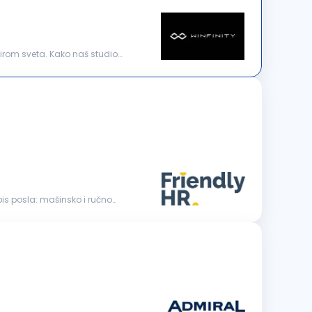
širom sveta. Kako naš studio
sko i ručno