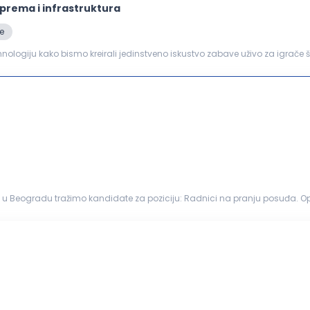
prema i infrastruktura
e
hnologiju kako bismo kreirali jedinstveno iskustvo zabave uživo za igrače 
ničarem koji će postati važan de...
eogradu tražimo kandidate za poziciju: Radnici na pranju posuđa. Opis posla: mašin
i pravilno odlaganje čistog posuđa; ...