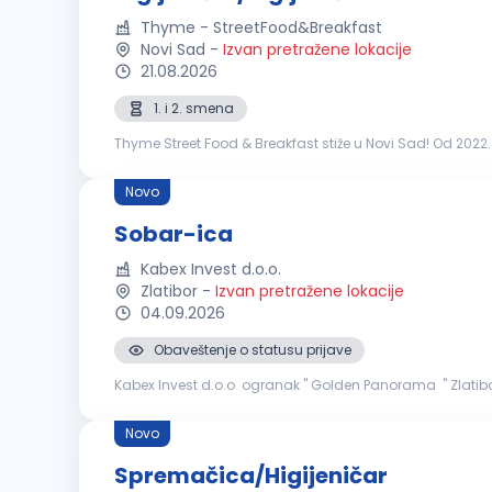
Thyme - StreetFood&Breakfast
Novi Sad
-
Izvan pretražene lokacije
21.08.2026
1. i 2. smena
Thyme Street Food & Breakfast stiže u Novi Sad! Od 2022. 
ljudi podjednako važni. Poznati smo po kreativnim street f
Novo
Sobar-ica
Kabex Invest d.o.o.
Zlatibor
-
Izvan pretražene lokacije
04.09.2026
Obaveštenje o statusu prijave
Kabex Invest d.o.o ogranak " Golden Panorama " Zlatibo
i želite da budete deo profesionalnog tima, pozivamo vas
Novo
Spremačica/Higijeničar