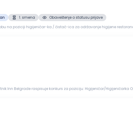
zan
1. smena
Obaveštenje o statusu prijave
jeničar-ka / čistač-ica za održavanje higijene restorana. Opis posla: Održavanje čistoće sale 
i čišć...
ade raspisuje konkurs za poziciju: Higijeničar/Higijeničarka Opis posla: Higijena javnih površin
s: Iskustvo nije potrebno Timski rad Nudimo Vam...