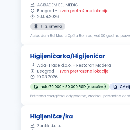
ACIBADEM BEL MEDIC
Beograd
-
Izvan pretražene lokacije
20.08.2026
1. i 2. smena
Acibadem Bel Medic Opšta Bolnica, već 30 godina posvećen
sata dnevno, 365 dana u godini. Na pet lokacija u Beog
Higijeničarka/Higijeničar
Aida-Trade d.o.o. - Restoran Madera
Beograd
-
Izvan pretražene lokacije
19.08.2026
neto 70.000 - 80.000 RSD (mesečno)
CV ni
Potrebna energična, odgovorna, vredna i pedantna osoba
Obezbeđujemo po zakonu:Plata redovna, topli obrok, ob
Higijeničar/ka
Zontik d.o.o.