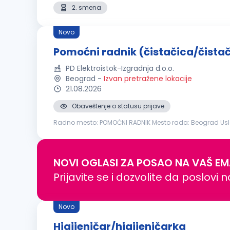
2. smena
Novo
Pomoćni radnik (čistačica/čista
PD Elektroistok-Izgradnja d.o.o.
Beograd
-
Izvan pretražene lokacije
21.08.2026
Obaveštenje o statusu prijave
Radno mesto: POMOĆNI RADNIK Mesto rada: Beograd Uslovi: Stepen stručne spreme: osnovno ili srednje obrazovanje, bez obzira na oblast obrazovanja Radno iskustvo: sa ili 
veštine: Poželjno iskustvo u čišćenju poslovnog i kancelar
NOVI OGLASI ZA POSAO NA VAŠ EM
Prijavite se i dozvolite da poslovi 
Novo
Higijeničar/higijeničarka