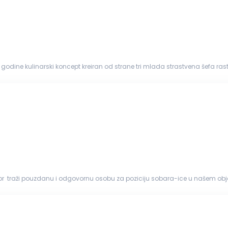
godine kulinarski koncept kreiran od strane tri mlada strastvena šefa raste 
...
r traži pouzdanu i odgovornu osobu za poziciju sobara-ice u našem obje
 da se prid...