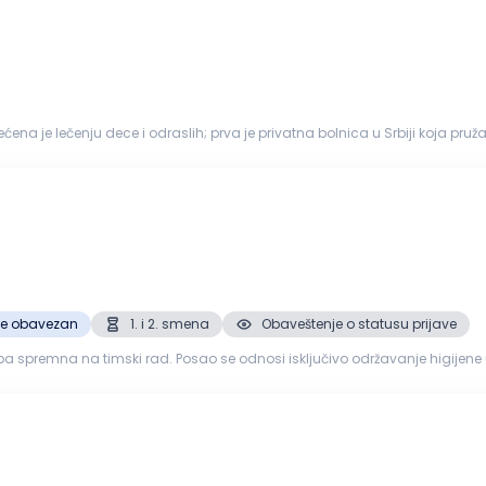
a je lečenju dece i odraslih; prva je privatna bolnica u Srbiji koja pruž
radu u svom s...
je obavezan
1. i 2. smena
Obaveštenje o statusu prijave
 spremna na timski rad. Posao se odnosi isključivo održavanje higijene u
ezbeđena radna odeća i obu...