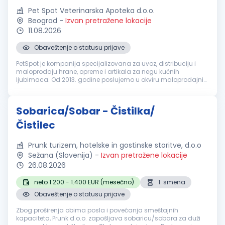
Pet Spot Veterinarska Apoteka d.o.o.
Beograd
-
Izvan pretražene lokacije
11.08.2026
Obaveštenje o statusu prijave
PetSpot je kompanija specijalizovana za uvoz, distribuciju i
maloprodaju hrane, opreme i artikala za negu kućnih
ljubimaca. Od 2013. godine poslujemo u okviru maloprodajnih
objekata u Beogradu i Novom Sadu. Tražimo odgovornu i
marljivu osobu, za rad...
Sobarica/Sobar - Čistilka/
Čistilec
Prunk turizem, hotelske in gostinske storitve, d.o.o
Sežana (Slovenija)
-
Izvan pretražene lokacije
26.08.2026
neto 1.200 - 1.400 EUR (mesečno)
1. smena
Obaveštenje o statusu prijave
Zbog proširenja obima posla i povećanja smeštajnih
kapaciteta, Prunk d.o.o. zapošljava sobaricu/sobara za duži