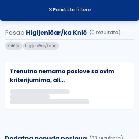
Poništite filtere
Posao
Higijeničar/ka Knić
(0 rezultata)
Knić
Higijeničar/ka
Trenutno nemamo poslove sa ovim
kriterijumima, ali...
Ako sačuvate ovu pretragu, obavestićemo vas putem 
uvajte pretragu
Dodatna ponuda poslova
(23 rezultata)