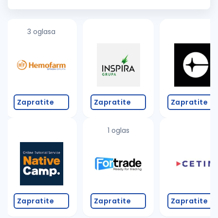
i dužan je da obezbedi iste, otklanja ili prijavljuje nedostatke,
dogov...
3 oglasa
Zapratite
Zapratite
Zapratite
1 oglas
Zapratite
Zapratite
Zapratite