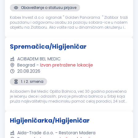
Obaveštenje o statusu prijave
Kabex Invest d.o.o ogranak " Golden Panorama " Zlatibor traži
pouzdanu i odgovornu osobu za poziciju sobara-ice u našem
objektu na Zlatiboru. Ako volite rad u dinamičnom okruženju i
želite da budete deo profesionalnog tima, pozivamo vas da se
prid...
Spremačica/Higijeničar
ACIBADEM BEL MEDIC
Beograd
-
Izvan pretražene lokacije
20.08.2026
1. i 2. smena
Acibadem Bel Medic Opšta Bolnica, već 30 godina posvećena
je lečenju dece i odraslih; prva je privatna bolnica u Srbiji koja
pruža najkvalitetniju medicinsku pomoć celoj porodici, 24 sata
dnevno, 365 dana u godini. Na pet lokacija u Beogradu u
svom s...
Higijeničarka/Higijeničar
Aida-Trade d.o.o. - Restoran Madera