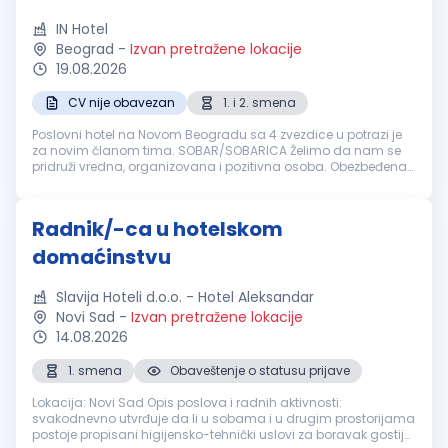
IN Hotel
Beograd
-
Izvan pretražene lokacije
19.08.2026
CV nije obavezan
1. i 2. smena
Poslovni hotel na Novom Beogradu sa 4 zvezdice u potrazi je
za novim članom tima. SOBAR/SOBARICA Želimo da nam se
pridruži vredna, organizovana i pozitivna osoba. Obezbeđena
obuka ako nemate iskustva. Na nama je da obezbedimo:
Dinamično radno okruže...
Radnik/-ca u hotelskom
domaćinstvu
Slavija Hoteli d.o.o. - Hotel Aleksandar
Novi Sad
-
Izvan pretražene lokacije
14.08.2026
1. smena
Obaveštenje o statusu prijave
Lokacija: Novi Sad Opis poslova i radnih aktivnosti:
svakodnevno utvrđuje da li u sobama i u drugim prostorijama
postoje propisani higijensko-tehnički uslovi za boravak gostiju,