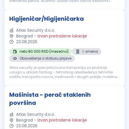
vremenski period. Nudimo: Stalan radni odnos Redovna i
stimulativna primanja Prijatno radno okruženje Dugoročnu
saradnju Mogućnost smeštaj...
Higijeničar/Higijeničarka
Atlas Security d.o.o.
Beograd
-
Izvan pretražene lokacije
23.08.2026
neto 80.000 RSD (mesečno)
1. smena
Obaveštenje o statusu prijave
Atlas security je specijalizovana kompanija za pružanje
usluga u oblasti fizičkog – tehničkog obezbeđenja, tehničke
zaštite, transporta novca, vrednosnih i drugih pošiljki, mobilnog
obezbeđenja, video i alarm monitoringa. Sertifikacija naše
akredito...
Mašinista - perač staklenih
površina
Atlas Security d.o.o.
Beograd
-
Izvan pretražene lokacije
23.08.2026