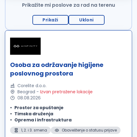
Prikažite mi poslove za rad na terenu
Prikaži
Ukloni
Osoba za održavanje higijene
poslovnog prostora
Corelite d.o.o.
Beograd
-
Izvan pretražene lokacije
08.08.2026
Prostor za opuštanje
Timska druženja
Oprema i infrastruktura
1, 2. i 3. smena
Obaveštenje o statusu prijave