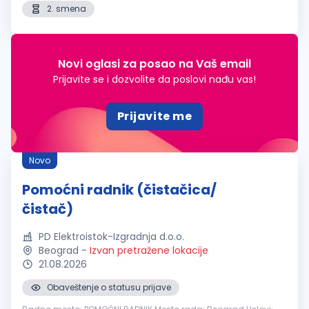
2. smena
Novi oglasi za posao na Vaš email
Prijavite se i dozvolite da poslovi nađu vas!
Prijavite me
Novo
Pomoćni radnik (čistačica/
čistač)
PD Elektroistok-Izgradnja d.o.o.
Beograd
-
Izvan pretražene lokacije
21.08.2026
Obaveštenje o statusu prijave