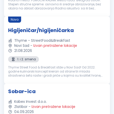
Radno mesto: POMOĆNI RADNIK Mesto rada: Beograd Uslovi:
Stepen stručne spreme: osnovno ili srednje obrazovanje, bez
obzira na oblast obrazovanja Radno iskustvo: sa ili bez
Potrebne veštine: Poželjno iskustvo u čišćenju poslovnog i
kancelarijskog p...
Novo
Higijeničar/higijeničarka
Thyme - StreetFood&Breakfast
Novi Sad
-
Izvan pretražene lokacije
21.08.2026
1. i 2. smena
Thyme Street Food & Breakfast stiže u Novi Sad! Od 2022.
godine kulinarski koncept kreiran od strane tri mlada
strastvena šefa raste i gradi priče u kojima su kvalitet hrane,
dobra energija i ljudi podjednako važni. Poznati smo po
kreativnim street f...
Sobar-ica
Kabex Invest d.o.o.
Zlatibor
-
Izvan pretražene lokacije
04.09.2026