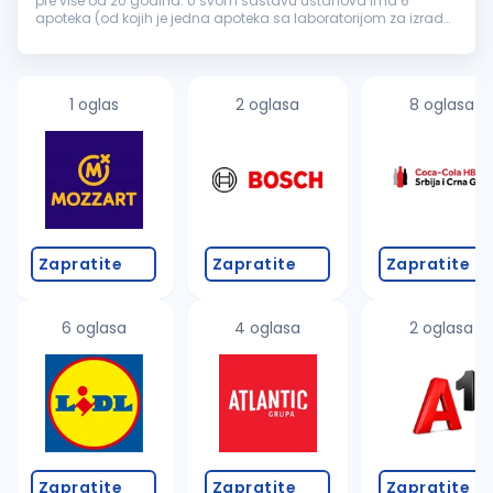
pre više od 20 godina. U svom sastavu ustanova ima 6
apoteka (od kojih je jedna apoteka sa laboratorijom za izradu
magistralnih lekova) i savremenu galensku i kontrolnu
laboratoriju za izradu i k...
1 oglas
2 oglasa
8 oglasa
Zapratite
Zapratite
Zapratite
6 oglasa
4 oglasa
2 oglasa
Zapratite
Zapratite
Zapratite