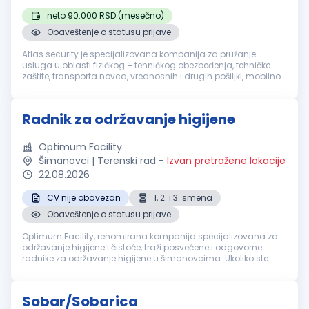
neto 90.000 RSD (mesečno)
Obaveštenje o statusu prijave
Atlas security je specijalizovana kompanija za pružanje
usluga u oblasti fizičkog – tehničkog obezbeđenja, tehničke
zaštite, transporta novca, vrednosnih i drugih pošiljki, mobilnog
obezbeđenja, video i alarm monitoringa. Sertifikacija naše
akredito...
Radnik za održavanje higijene
Optimum Facility
Šimanovci | Terenski rad
-
Izvan pretražene lokacije
22.08.2026
CV nije obavezan
1, 2. i 3. smena
Obaveštenje o statusu prijave
Optimum Facility, renomirana kompanija specijalizovana za
održavanje higijene i čistoće, traži posvećene i odgovorne
radnike za održavanje higijene u šimanovcima. Ukoliko ste
motivisani za rad u dinamičnom okruženju i želite da budete
deo profesional...
Sobar/Sobarica