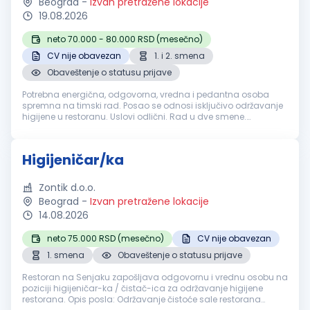
Beograd
-
Izvan pretražene lokacije
19.08.2026
neto 70.000 - 80.000 RSD (mesečno)
CV nije obavezan
1. i 2. smena
Obaveštenje o statusu prijave
Potrebna energična, odgovorna, vredna i pedantna osoba
spremna na timski rad. Posao se odnosi isključivo održavanje
higijene u restoranu. Uslovi odlični. Rad u dve smene.
Obezbeđujemo po zakonu:Plata redovna, topli obrok,
obezbeđena radna odeća i obu...
Higijeničar/ka
Zontik d.o.o.
Beograd
-
Izvan pretražene lokacije
14.08.2026
neto 75.000 RSD (mesečno)
CV nije obavezan
1. smena
Obaveštenje o statusu prijave
Restoran na Senjaku zapošljava odgovornu i vrednu osobu na
poziciji higijeničar-ka / čistač-ica za održavanje higijene
restorana. Opis posla: Održavanje čistoće sale restorana