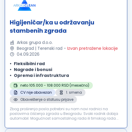
Higijeničar/ka u održavanju
stambenih zgrada
Arkas grupa d.o.o.
Beograd | Terenski rad
-
Izvan pretražene lokacije
04.09.2026
Fleksibilni rad
Nagrade i bonusi
Oprema i infrastruktura
neto 105.000 - 108.000 RSD (mesečno)
CV nije obavezan
1. smena
Obaveštenje o statusu prijave
Zbog proširenja posla potrebni su nam novi radnici na
poslovima čišćenja zgrada u Beogradu. Svaki radnik dobija
automobil. Mogućnost samostalnog rada ili timskog rada.
Posao je: čišćenje zgrada, zamena sijalica, održavanje
kontakta sa klijentima. Rad...