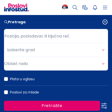
Pretraga
Pozicija, poslodavac ili ključna reč
Pozicija, poslodavac ili ključna reč
Izaberite grad
Grad
Oblast rada
Oblast rada
Plata u oglasu
Poslovi za mlade
Pretražite