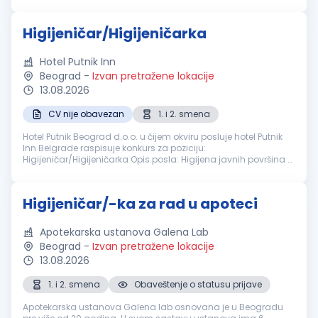
Čišćenje toaleta Održavanje svih unutrašnjih prostorija
Održavanje i čišć...
Higijeničar/Higijeničarka
Hotel Putnik Inn
Beograd
-
Izvan pretražene lokacije
13.08.2026
CV nije obavezan
1. i 2. smena
Hotel Putnik Beograd d.o.o. u čijem okviru posluje hotel Putnik
Inn Belgrade raspisuje konkurs za poziciju:
Higijeničar/Higijeničarka Opis posla: Higijena javnih površina u
hotelu šta očekujemo od Vas: Iskustvo nije potrebno Timski rad
Nudimo Vam...
Higijeničar/-ka za rad u apoteci
Apotekarska ustanova Galena Lab
Beograd
-
Izvan pretražene lokacije
13.08.2026
1. i 2. smena
Obaveštenje o statusu prijave
Apotekarska ustanova Galena lab osnovana je u Beogradu