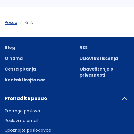
Posao
Knić
Blog
RSS
O nama
Uslovi korišćenja
Česta pitanja
Obaveštenje o
privatnosti
Kontaktirajte nas
Pronađite posao
Pretraga poslova
Poslovi na email
Upoznajte poslodavce