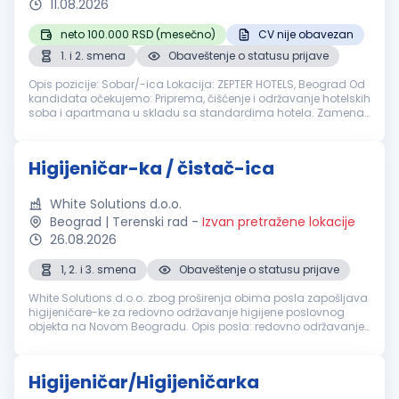
11.08.2026
neto 100.000 RSD (mesečno)
CV nije obavezan
1. i 2. smena
Obaveštenje o statusu prijave
Opis pozicije: Sobar/-ica Lokacija: ZEPTER HOTELS, Beograd Od
kandidata očekujemo: Priprema, čišćenje i održavanje hotelskih
soba i apartmana u skladu sa standardima hotela. Zamena
posteljine i peškira, iznošenje otpada i priprema soba za
čišćenje. ...
Higijeničar-ka / čistač-ica
White Solutions d.o.o.
Beograd | Terenski rad
-
Izvan pretražene lokacije
26.08.2026
1, 2. i 3. smena
Obaveštenje o statusu prijave
White Solutions d.o.o. zbog proširenja obima posla zapošljava
higijeničare-ke za redovno održavanje higijene poslovnog
objekta na Novom Beogradu. Opis posla: redovno održavanje
higijene poslovnih prostorija, pražnjenje korpi za otpatke,
brisanje pov...
Higijeničar/Higijeničarka