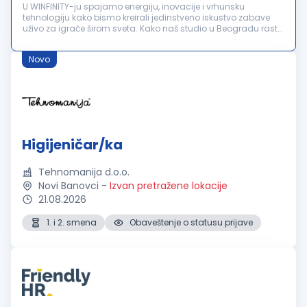
U WINFINITY-ju spajamo energiju, inovacije i vrhunsku
tehnologiju kako bismo kreirali jedinstveno iskustvo zabave
uživo za igrače širom sveta. Kako naš studio u Beogradu raste,
u potrazi smo za Higijeničarkom/Higijeničarem koji će postati
važan de...
Novo
Higijeničar/ka
Tehnomanija d.o.o.
Novi Banovci
-
Izvan pretražene lokacije
21.08.2026
1. i 2. smena
Obaveštenje o statusu prijave