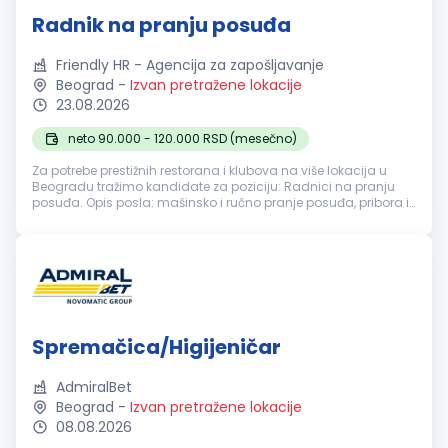
Radnik na pranju posuđa
Friendly HR - Agencija za zapošljavanje
Beograd
-
Izvan pretražene lokacije
23.08.2026
neto 90.000 - 120.000 RSD (mesečno)
Za potrebe prestižnih restorana i klubova na više lokacija u
Beogradu tražimo kandidate za poziciju: Radnici na pranju
posuđa. Opis posla: mašinsko i ručno pranje posuđa, pribora i
kuhinjske opreme; razvrstavanje i pravilno odlaganje čistog
posuđa; ...
Spremačica/Higijeničar
AdmiralBet
Beograd
-
Izvan pretražene lokacije
08.08.2026