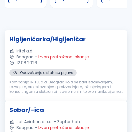
Higijeničarka/Higijeničar
Iritel a.d.
Beograd
-
Izvan pretražene lokacije
12.08.2026
Obaveštenje o statusu prijave
Kompanija IRITEL a.d. Beograd koja se bavi istraživanjem,
razvojem, projektovanjem, proizvodnjom, inženjeringom i
konsaltingom u elektronici i savremenim telekomunikacijama,
za svoje potrebe potražuje kandidate za rad na poziciji:
Higijeničarka/Higij...
Sobar/-ica
Jet Aviation d.o.o. - Zepter hotel
Beograd
-
Izvan pretražene lokacije