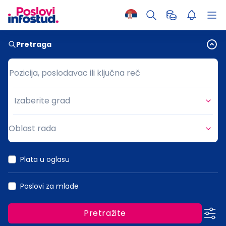
Pretraga
Pozicija, poslodavac ili ključna reč
Pozicija, poslodavac ili ključna reč
Izaberite grad
Grad
Oblast rada
Oblast rada
Plata u oglasu
Poslovi za mlade
Pretražite