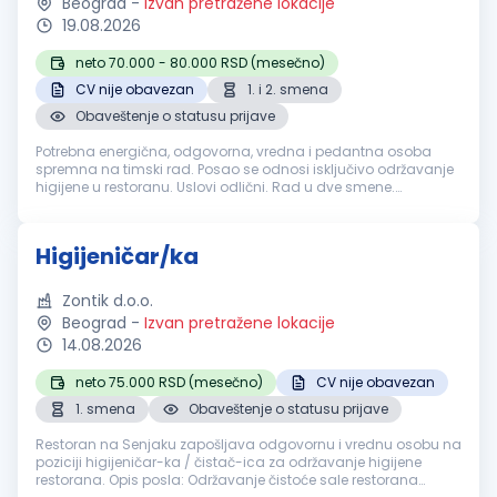
Beograd
-
Izvan pretražene lokacije
19.08.2026
neto 70.000 - 80.000 RSD (mesečno)
CV nije obavezan
1. i 2. smena
Obaveštenje o statusu prijave
Potrebna energična, odgovorna, vredna i pedantna osoba
spremna na timski rad. Posao se odnosi isključivo održavanje
higijene u restoranu. Uslovi odlični. Rad u dve smene.
Obezbeđujemo po zakonu:Plata redovna, topli obrok,
obezbeđena radna odeća i obu...
Higijeničar/ka
Zontik d.o.o.
Beograd
-
Izvan pretražene lokacije
14.08.2026
neto 75.000 RSD (mesečno)
CV nije obavezan
1. smena
Obaveštenje o statusu prijave
Restoran na Senjaku zapošljava odgovornu i vrednu osobu na
poziciji higijeničar-ka / čistač-ica za održavanje higijene
restorana. Opis posla: Održavanje čistoće sale restorana