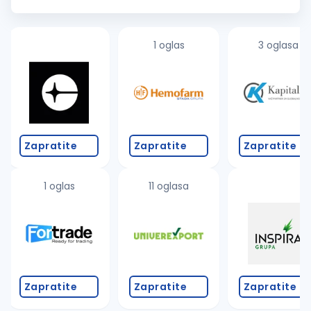
i dužan je da obezbedi iste, otklanja ili prijavljuje nedostatke,
dogov...
1 oglas
3 oglasa
Zapratite
Zapratite
Zapratite
1 oglas
11 oglasa
Zapratite
Zapratite
Zapratite