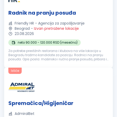
Radnik na pranju posuđa
Friendly HR - Agencija za zapošljavanje
Beograd
-
Izvan pretražene lokacije
23.08.2026
neto 90.000 - 120.000 RSD (mesečno)
Za potrebe prestižnih restorana i klubova na više lokacija u
Beogradu tražimo kandidate za poziciju: Radnici na pranju
posuđa. Opis posla: mašinsko i ručno pranje posuđa, pribora i
kuhinjske opreme; razvrstavanje i pravilno odlaganje čistog
posuđa; ...
Ističe
Spremačica/Higijeničar
AdmiralBet