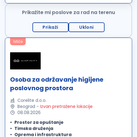
kontakta sa klijentima. Rad...
Prikažite mi poslove za rad na terenu
Prikaži
Ukloni
Ističe
Osoba za održavanje higijene
poslovnog prostora
Corelite d.o.o.
Beograd
-
Izvan pretražene lokacije
08.08.2026
Prostor za opuštanje
Timska druženja
Oprema i infrastruktura