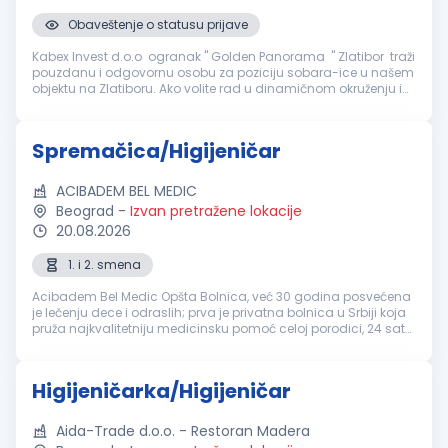
Obaveštenje o statusu prijave
Kabex Invest d.o.o ogranak " Golden Panorama " Zlatibor traži
pouzdanu i odgovornu osobu za poziciju sobara-ice u našem
objektu na Zlatiboru. Ako volite rad u dinamičnom okruženju i
želite da budete deo profesionalnog tima, pozivamo vas da se
prid...
Spremačica/Higijeničar
ACIBADEM BEL MEDIC
Beograd
-
Izvan pretražene lokacije
20.08.2026
1. i 2. smena
Acibadem Bel Medic Opšta Bolnica, već 30 godina posvećena
je lečenju dece i odraslih; prva je privatna bolnica u Srbiji koja
pruža najkvalitetniju medicinsku pomoć celoj porodici, 24 sata
dnevno, 365 dana u godini. Na pet lokacija u Beogradu u
svom s...
Higijeničarka/Higijeničar
Aida-Trade d.o.o. - Restoran Madera