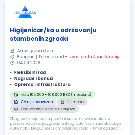
Higijeničar/ka u održavanju
stambenih zgrada
Arkas grupa d.o.o.
Beograd | Terenski rad
-
Izvan pretražene lokacije
04.09.2026
Fleksibilni rad
Nagrade i bonusi
Oprema i infrastruktura
neto 105.000 - 108.000 RSD (mesečno)
CV nije obavezan
1. smena
Obaveštenje o statusu prijave
Zbog proširenja posla potrebni su nam novi radnici na
poslovima čišćenja zgrada u Beogradu. Svaki radnik dobija
automobil. Mogućnost samostalnog rada ili timskog rada.
Posao je: čišćenje zgrada, zamena sijalica, održavanje