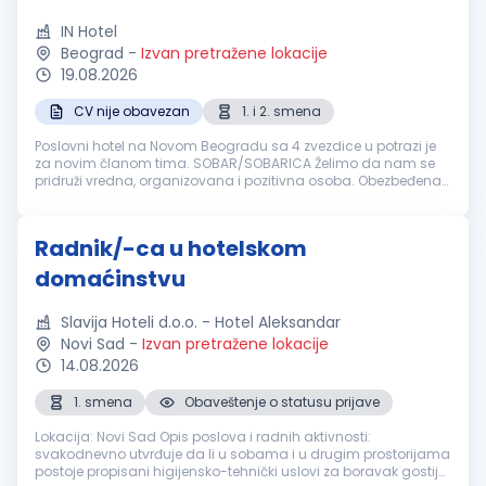
IN Hotel
Beograd
-
Izvan pretražene lokacije
19.08.2026
CV nije obavezan
1. i 2. smena
Poslovni hotel na Novom Beogradu sa 4 zvezdice u potrazi je
za novim članom tima. SOBAR/SOBARICA Želimo da nam se
pridruži vredna, organizovana i pozitivna osoba. Obezbeđena
obuka ako nemate iskustva. Na nama je da obezbedimo:
Dinamično radno okruže...
Radnik/-ca u hotelskom
domaćinstvu
Slavija Hoteli d.o.o. - Hotel Aleksandar
Novi Sad
-
Izvan pretražene lokacije
14.08.2026
1. smena
Obaveštenje o statusu prijave
Lokacija: Novi Sad Opis poslova i radnih aktivnosti:
svakodnevno utvrđuje da li u sobama i u drugim prostorijama
postoje propisani higijensko-tehnički uslovi za boravak gostiju,