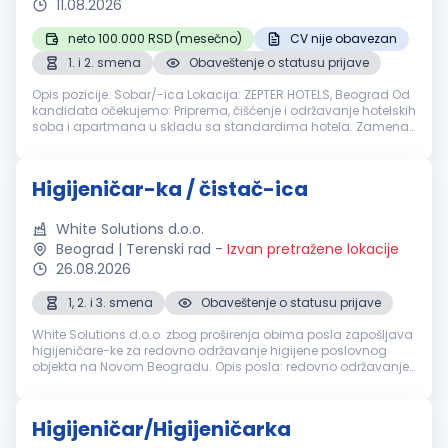
11.08.2026
neto 100.000 RSD (mesečno)
CV nije obavezan
1. i 2. smena
Obaveštenje o statusu prijave
Opis pozicije: Sobar/-ica Lokacija: ZEPTER HOTELS, Beograd Od
kandidata očekujemo: Priprema, čišćenje i održavanje hotelskih
soba i apartmana u skladu sa standardima hotela. Zamena
posteljine i peškira, iznošenje otpada i priprema soba za
čišćenje. ...
Higijeničar-ka / čistač-ica
White Solutions d.o.o.
Beograd | Terenski rad
-
Izvan pretražene lokacije
26.08.2026
1, 2. i 3. smena
Obaveštenje o statusu prijave
White Solutions d.o.o. zbog proširenja obima posla zapošljava
higijeničare-ke za redovno održavanje higijene poslovnog
objekta na Novom Beogradu. Opis posla: redovno održavanje
higijene poslovnih prostorija, pražnjenje korpi za otpatke,
brisanje pov...
Higijeničar/Higijeničarka