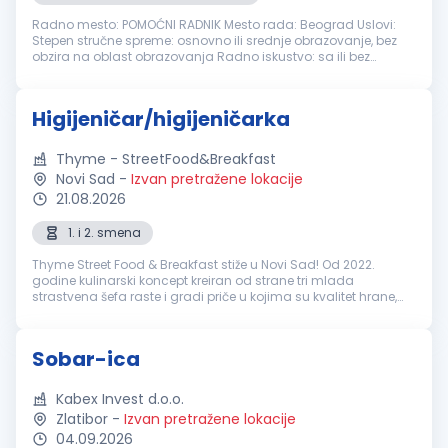
Radno mesto: POMOĆNI RADNIK Mesto rada: Beograd Uslovi:
Stepen stručne spreme: osnovno ili srednje obrazovanje, bez
obzira na oblast obrazovanja Radno iskustvo: sa ili bez
Potrebne veštine: Poželjno iskustvo u čišćenju poslovnog i
kancelarijskog p...
Higijeničar/higijeničarka
Thyme - StreetFood&Breakfast
Novi Sad
-
Izvan pretražene lokacije
21.08.2026
1. i 2. smena
Thyme Street Food & Breakfast stiže u Novi Sad! Od 2022.
godine kulinarski koncept kreiran od strane tri mlada
strastvena šefa raste i gradi priče u kojima su kvalitet hrane,
dobra energija i ljudi podjednako važni. Poznati smo po
kreativnim street f...
Sobar-ica
Kabex Invest d.o.o.
Zlatibor
-
Izvan pretražene lokacije
04.09.2026