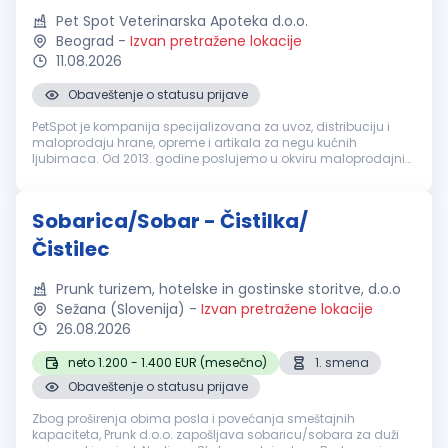
Pet Spot Veterinarska Apoteka d.o.o.
Beograd
-
Izvan pretražene lokacije
11.08.2026
Obaveštenje o statusu prijave
PetSpot je kompanija specijalizovana za uvoz, distribuciju i
maloprodaju hrane, opreme i artikala za negu kućnih
ljubimaca. Od 2013. godine poslujemo u okviru maloprodajnih
objekata u Beogradu i Novom Sadu. Tražimo odgovornu i
marljivu osobu, za rad...
Sobarica/Sobar - Čistilka/
Čistilec
Prunk turizem, hotelske in gostinske storitve, d.o.o
Sežana (Slovenija)
-
Izvan pretražene lokacije
26.08.2026
neto 1.200 - 1.400 EUR (mesečno)
1. smena
Obaveštenje o statusu prijave
Zbog proširenja obima posla i povećanja smeštajnih
kapaciteta, Prunk d.o.o. zapošljava sobaricu/sobara za duži