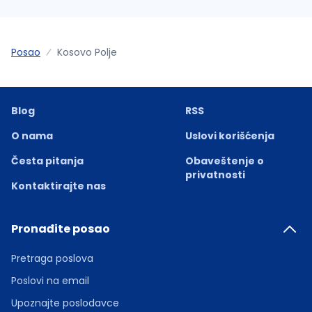
Posao
Kosovo Polje
Blog
RSS
O nama
Uslovi korišćenja
Česta pitanja
Obaveštenje o
privatnosti
Kontaktirajte nas
Pronađite posao
Pretraga poslova
Poslovi na email
Upoznajte poslodavce