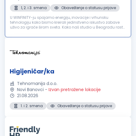
1, 2. i 3. smena
Obaveštenje o statusu prijave
U WINFINITY-ju spajamo energiju, inovacije i vrhunsku
tehnologiju kako bismo kreirali jedinstveno iskustvo zabave
uživo za igrače širom sveta. Kako naš studio u Beogradu raste,
u potrazi smo za Higijeničarkom/Higijeničarem koji će postati
važan de...
Higijeničar/ka
Tehnomanija d.o.o.
Novi Banovci
-
Izvan pretražene lokacije
21.08.2026
1. i 2. smena
Obaveštenje o statusu prijave