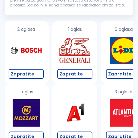
pre više od 20 godina. U svom sastavu ustanova ima 6
apoteka (od kojih je jedna apoteka sa laboratorijom za izradu
magistralnih lekova) i savremenu galensku i kontrolnu
laboratoriju za izradu i k...
2 oglasa
1 oglas
6 oglasa
Zapratite
Zapratite
Zapratite
1 oglas
3 oglasa
Zapratite
Zapratite
Zapratite