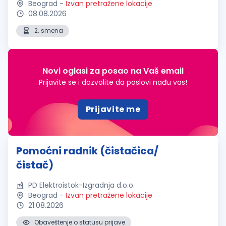
Beograd
-
Izvan pretražene lokacije
08.08.2026
2. smena
Novi oglasi za posao na Vaš email
Prijavite se i dozvolite da poslovi nađu vas!
Prijavite me
Pomoćni radnik (čistačica/
čistač)
PD Elektroistok-Izgradnja d.o.o.
Beograd
-
Izvan pretražene lokacije
21.08.2026
Obaveštenje o statusu prijave