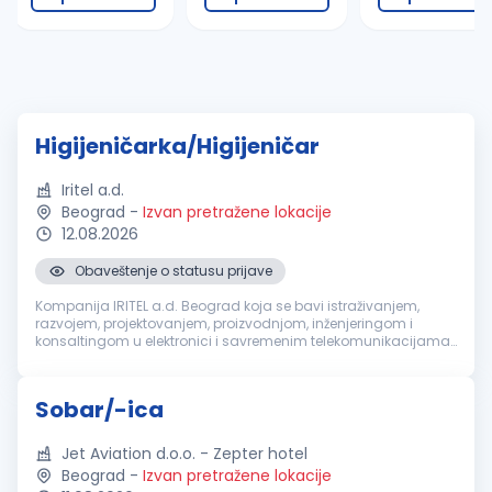
Higijeničarka/Higijeničar
Iritel a.d.
Beograd
-
Izvan pretražene lokacije
12.08.2026
Obaveštenje o statusu prijave
Kompanija IRITEL a.d. Beograd koja se bavi istraživanjem,
razvojem, projektovanjem, proizvodnjom, inženjeringom i
konsaltingom u elektronici i savremenim telekomunikacijama,
za svoje potrebe potražuje kandidate za rad na poziciji:
Higijeničarka/Higij...
Sobar/-ica
Jet Aviation d.o.o. - Zepter hotel
Beograd
-
Izvan pretražene lokacije