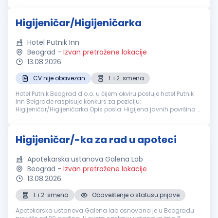
Čišćenje toaleta Održavanje svih unutrašnjih prostorija
Održavanje i čišć...
Higijeničar/Higijeničarka
Hotel Putnik Inn
Beograd
-
Izvan pretražene lokacije
13.08.2026
CV nije obavezan
1. i 2. smena
Hotel Putnik Beograd d.o.o. u čijem okviru posluje hotel Putnik
Inn Belgrade raspisuje konkurs za poziciju:
Higijeničar/Higijeničarka Opis posla: Higijena javnih površina u
hotelu šta očekujemo od Vas: Iskustvo nije potrebno Timski rad
Nudimo Vam...
Higijeničar/-ka za rad u apoteci
Apotekarska ustanova Galena Lab
Beograd
-
Izvan pretražene lokacije
13.08.2026
1. i 2. smena
Obaveštenje o statusu prijave
Apotekarska ustanova Galena lab osnovana je u Beogradu