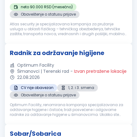
neto 90.000 RSD (mesečno)
Obaveštenje o statusu prijave
Atlas security je specijalizovana kompanija za pružanje
usluga u oblasti fizičkog – tehničkog obezbeđenja, tehničke
zaštite, transporta novca, vrednosnih i drugih pošiljki, mobilnog
obezbeđenja, video i alarm monitoringa. Sertifikacija naše
akredito...
Radnik za održavanje higijene
Optimum Facility
Šimanovci | Terenski rad
-
Izvan pretražene lokacije
22.08.2026
CV nije obavezan
1, 2. i 3. smena
Obaveštenje o statusu prijave
Optimum Facility, renomirana kompanija specijalizovana za
održavanje higijene i čistoće, traži posvećene i odgovorne
radnike za održavanje higijene u šimanovcima. Ukoliko ste
motivisani za rad u dinamičnom okruženju i želite da budete
deo profesional...
Sobar/Sobarica