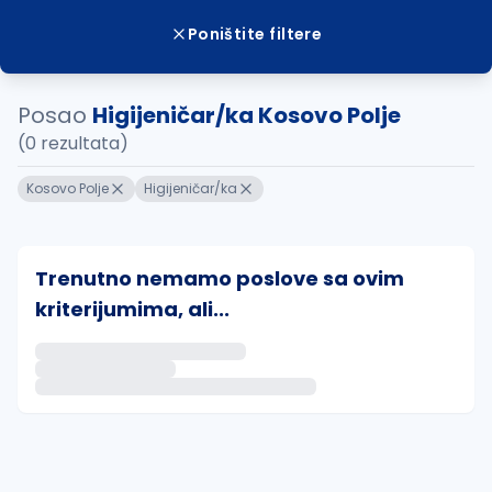
Poništite filtere
Posao
Higijeničar/ka Kosovo Polje
(0 rezultata)
Kosovo Polje
Higijeničar/ka
Trenutno nemamo poslove sa ovim
kriterijumima, ali...
Ako sačuvate ovu pretragu, obavestićemo vas putem 
uvajte pretragu