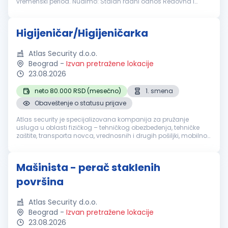
vremenski period. Nudimo: Stalan radni odnos Redovna i
stimulativna primanja Prijatno radno okruženje Dugoročnu
saradnju Mogućnost smeštaj...
Higijeničar/Higijeničarka
Atlas Security d.o.o.
Beograd
-
Izvan pretražene lokacije
23.08.2026
neto 80.000 RSD (mesečno)
1. smena
Obaveštenje o statusu prijave
Atlas security je specijalizovana kompanija za pružanje
usluga u oblasti fizičkog – tehničkog obezbeđenja, tehničke
zaštite, transporta novca, vrednosnih i drugih pošiljki, mobilnog
obezbeđenja, video i alarm monitoringa. Sertifikacija naše
akredito...
Mašinista - perač staklenih
površina
Atlas Security d.o.o.
Beograd
-
Izvan pretražene lokacije
23.08.2026