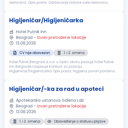
restorana. Opis posla: Održavanje čistoće sale restorana
Čišćenje toaleta Održavanje svih unutrašnjih prostorija
Održavanje i čišć...
Higijeničar/Higijeničarka
Hotel Putnik Inn
Beograd
-
Izvan pretražene lokacije
13.08.2026
CV nije obavezan
1. i 2. smena
Hotel Putnik Beograd d.o.o. u čijem okviru posluje hotel Putnik
Inn Belgrade raspisuje konkurs za poziciju:
Higijeničar/Higijeničarka Opis posla: Higijena javnih površina u
hotelu šta očekujemo od Vas: Iskustvo nije potrebno Timski rad
Nudimo Vam...
Higijeničar/-ka za rad u apoteci
Apotekarska ustanova Galena Lab
Beograd
-
Izvan pretražene lokacije
13.08.2026
1. i 2. smena
Obaveštenje o statusu prijave