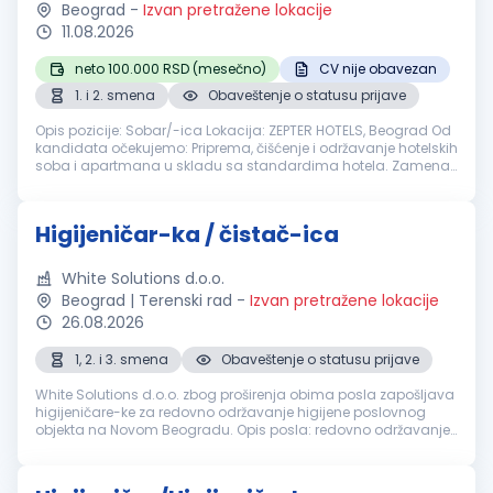
Beograd
-
Izvan pretražene lokacije
11.08.2026
neto 100.000 RSD (mesečno)
CV nije obavezan
1. i 2. smena
Obaveštenje o statusu prijave
Opis pozicije: Sobar/-ica Lokacija: ZEPTER HOTELS, Beograd Od
kandidata očekujemo: Priprema, čišćenje i održavanje hotelskih
soba i apartmana u skladu sa standardima hotela. Zamena
posteljine i peškira, iznošenje otpada i priprema soba za
čišćenje. ...
Higijeničar-ka / čistač-ica
White Solutions d.o.o.
Beograd | Terenski rad
-
Izvan pretražene lokacije
26.08.2026
1, 2. i 3. smena
Obaveštenje o statusu prijave
White Solutions d.o.o. zbog proširenja obima posla zapošljava
higijeničare-ke za redovno održavanje higijene poslovnog
objekta na Novom Beogradu. Opis posla: redovno održavanje
higijene poslovnih prostorija, pražnjenje korpi za otpatke,
brisanje pov...