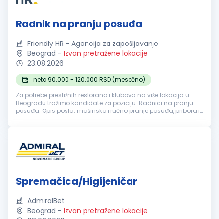
Radnik na pranju posuđa
Friendly HR - Agencija za zapošljavanje
Beograd
-
Izvan pretražene lokacije
23.08.2026
neto 90.000 - 120.000 RSD (mesečno)
Za potrebe prestižnih restorana i klubova na više lokacija u
Beogradu tražimo kandidate za poziciju: Radnici na pranju
posuđa. Opis posla: mašinsko i ručno pranje posuđa, pribora i
kuhinjske opreme; razvrstavanje i pravilno odlaganje čistog
posuđa; ...
Spremačica/Higijeničar
AdmiralBet
Beograd
-
Izvan pretražene lokacije