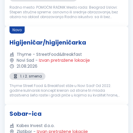
Radno mesto: POMOĆNI RADNIK Mesto rada: Beograd Uslovi:
Stepen stručne spreme: osnovno ili srednje obrazovanje, bez
obzira na oblast obrazovanja Radno iskustvo: sa ili bez
Potrebne veštine: Poželjno iskustvo u čišćenju poslovnog i
kancelarijskog p...
Novo
Higijeničar/higijeničarka
Thyme - StreetFood&Breakfast
Novi Sad
-
Izvan pretražene lokacije
21.08.2026
1. i 2. smena
Thyme Street Food & Breakfast stiže u Novi Sad! Od 2022.
godine kulinarski koncept kreiran od strane tri mlada
strastvena šefa raste i gradi priče u kojima su kvalitet hrane,
dobra energija i ljudi podjednako važni. Poznati smo po
kreativnim street f...
Sobar-ica
Kabex Invest d.o.o.
Zlatibor
-
Izvan pretražene lokacije