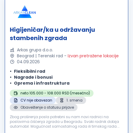
Higijeničar/ka u održavanju
stambenih zgrada
Arkas grupa d.o.o.
Beograd | Terenski rad
-
Izvan pretražene lokacije
04.09.2026
Fleksibilni rad
Nagrade i bonusi
Oprema i infrastruktura
neto 105.000 - 108.000 RSD (mesečno)
CV nije obavezan
1. smena
Obaveštenje o statusu prijave
Zbog proširenja posla potrebni su nam novi radnici na
poslovima čišćenja zgrada u Beogradu. Svaki radnik dobija
automobil. Mogućnost samostalnog rada ili timskog rada.
Posao je: čišćenje zgrada, zamena sijalica, održavanje