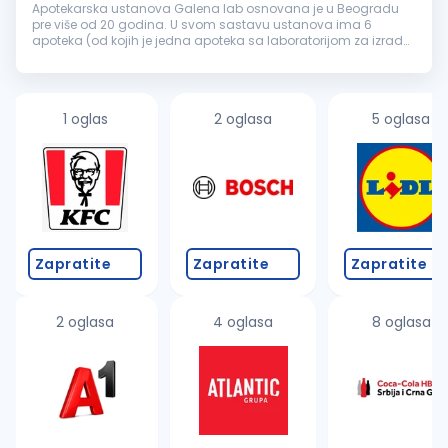
Apotekarska ustanova Galena lab osnovana je u Beogradu
pre više od 20 godina. U svom sastavu ustanova ima 6
apoteka (od kojih je jedna apoteka sa laboratorijom za izradu
magistralnih lekova) i savremenu galensku i kontrolnu
laboratoriju za izradu i k...
1 oglas
2 oglasa
5 oglasa
Zapratite
Zapratite
Zapratite
2 oglasa
4 oglasa
8 oglasa