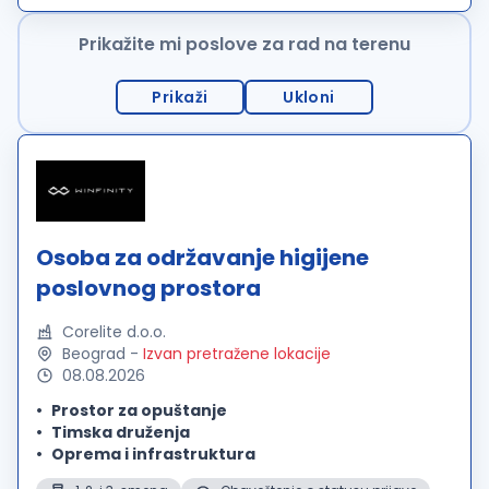
kontakta sa klijentima. Rad...
Prikažite mi poslove za rad na terenu
Prikaži
Ukloni
Osoba za održavanje higijene
poslovnog prostora
Corelite d.o.o.
Beograd
-
Izvan pretražene lokacije
08.08.2026
Prostor za opuštanje
Timska druženja
Oprema i infrastruktura