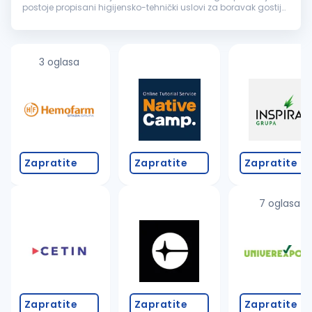
postoje propisani higijensko-tehnički uslovi za boravak gostiju,
i dužan je da obezbedi iste, otklanja ili prijavljuje nedostatke,
dogov...
3 oglasa
Zapratite
Zapratite
Zapratite
7 oglasa
Zapratite
Zapratite
Zapratite