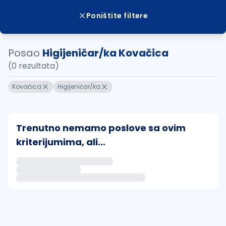
Poništite filtere
Posao
Higijeničar/ka Kovačica
(0 rezultata)
Kovačica
Higijeničar/ka
Trenutno nemamo poslove sa ovim
kriterijumima, ali...
Ako sačuvate ovu pretragu, obavestićemo vas putem 
uvajte pretragu