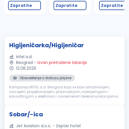
Zapratite
Zapratite
Zapratite
Higijeničarka/Higijeničar
Iritel a.d.
Beograd
-
Izvan pretražene lokacije
12.08.2026
Obaveštenje o statusu prijave
Kompanija IRITEL a.d. Beograd koja se bavi istraživanjem,
razvojem, projektovanjem, proizvodnjom, inženjeringom i
konsaltingom u elektronici i savremenim telekomunikacijama,
za svoje potrebe potražuje kandidate za rad na poziciji:
Higijeničarka/Higij...
Sobar/-ica
Jet Aviation d.o.o. - Zepter hotel