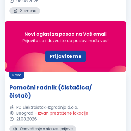
08.08.2026
2. smena
Novi oglasi za posao na Vaš email
Prijavite se i dozvolite da poslovi nađu vas!
Prijavite me
Novo
Pomoćni radnik (čistačica/
čistač)
PD Elektroistok-Izgradnja d.o.o.
Beograd
-
Izvan pretražene lokacije
21.08.2026
Obaveštenje o statusu prijave