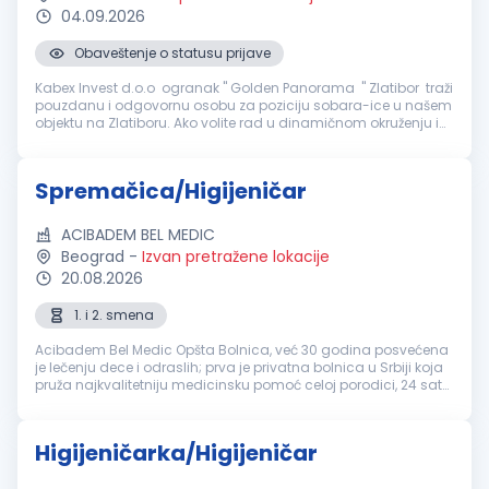
04.09.2026
Obaveštenje o statusu prijave
Kabex Invest d.o.o ogranak " Golden Panorama " Zlatibor traži
pouzdanu i odgovornu osobu za poziciju sobara-ice u našem
objektu na Zlatiboru. Ako volite rad u dinamičnom okruženju i
želite da budete deo profesionalnog tima, pozivamo vas da se
prid...
Spremačica/Higijeničar
ACIBADEM BEL MEDIC
Beograd
-
Izvan pretražene lokacije
20.08.2026
1. i 2. smena
Acibadem Bel Medic Opšta Bolnica, već 30 godina posvećena
je lečenju dece i odraslih; prva je privatna bolnica u Srbiji koja
pruža najkvalitetniju medicinsku pomoć celoj porodici, 24 sata
dnevno, 365 dana u godini. Na pet lokacija u Beogradu u
svom s...
Higijeničarka/Higijeničar