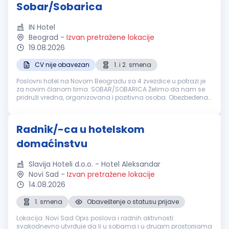
Sobar/Sobarica
IN Hotel
Beograd
-
Izvan pretražene lokacije
19.08.2026
CV nije obavezan
1. i 2. smena
Poslovni hotel na Novom Beogradu sa 4 zvezdice u potrazi je
za novim članom tima. SOBAR/SOBARICA Želimo da nam se
pridruži vredna, organizovana i pozitivna osoba. Obezbeđena
obuka ako nemate iskustva. Na nama je da obezbedimo:
Dinamično radno okruže...
Radnik/-ca u hotelskom
domaćinstvu
Slavija Hoteli d.o.o. - Hotel Aleksandar
Novi Sad
-
Izvan pretražene lokacije
14.08.2026
1. smena
Obaveštenje o statusu prijave
Lokacija: Novi Sad Opis poslova i radnih aktivnosti:
svakodnevno utvrđuje da li u sobama i u drugim prostorijama