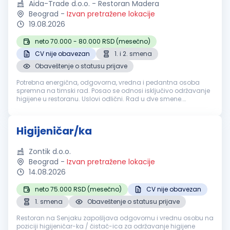
Aida-Trade d.o.o. - Restoran Madera
Beograd
-
Izvan pretražene lokacije
19.08.2026
neto 70.000 - 80.000 RSD (mesečno)
CV nije obavezan
1. i 2. smena
Obaveštenje o statusu prijave
Potrebna energična, odgovorna, vredna i pedantna osoba
spremna na timski rad. Posao se odnosi isključivo održavanje
higijene u restoranu. Uslovi odlični. Rad u dve smene.
Obezbeđujemo po zakonu:Plata redovna, topli obrok,
obezbeđena radna odeća i obu...
Higijeničar/ka
Zontik d.o.o.
Beograd
-
Izvan pretražene lokacije
14.08.2026
neto 75.000 RSD (mesečno)
CV nije obavezan
1. smena
Obaveštenje o statusu prijave
Restoran na Senjaku zapošljava odgovornu i vrednu osobu na
poziciji higijeničar-ka / čistač-ica za održavanje higijene