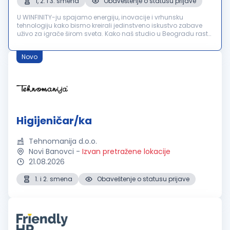
1, 2. i 3. smena
Obaveštenje o statusu prijave
U WINFINITY-ju spajamo energiju, inovacije i vrhunsku
tehnologiju kako bismo kreirali jedinstveno iskustvo zabave
uživo za igrače širom sveta. Kako naš studio u Beogradu raste,
u potrazi smo za Higijeničarkom/Higijeničarem koji će postati
važan de...
Novo
Higijeničar/ka
Tehnomanija d.o.o.
Novi Banovci
-
Izvan pretražene lokacije
21.08.2026
1. i 2. smena
Obaveštenje o statusu prijave