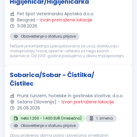
Higijeničar/Higijeničarka
Pet Spot Veterinarska Apoteka d.o.o.
Beograd
-
Izvan pretražene lokacije
11.08.2026
Obaveštenje o statusu prijave
PetSpot je kompanija specijalizovana za uvoz, distribuciju i
maloprodaju hrane, opreme i artikala za negu kućnih
ljubimaca. Od 2013. godine poslujemo u okviru maloprodajnih
objekata u Beogradu i Novom Sadu. Tražimo odgovornu i
marljivu osobu, za rad...
Sobarica/Sobar - Čistilka/
Čistilec
Prunk turizem, hotelske in gostinske storitve, d.o.o
Sežana (Slovenija)
-
Izvan pretražene lokacije
26.08.2026
neto 1.200 - 1.400 EUR (mesečno)
1. smena
Obaveštenje o statusu prijave
Zbog proširenja obima posla i povećanja smeštajnih