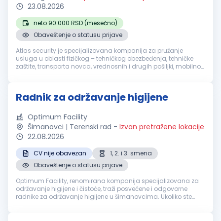
23.08.2026
neto 90.000 RSD (mesečno)
Obaveštenje o statusu prijave
Atlas security je specijalizovana kompanija za pružanje
usluga u oblasti fizičkog – tehničkog obezbeđenja, tehničke
zaštite, transporta novca, vrednosnih i drugih pošiljki, mobilnog
obezbeđenja, video i alarm monitoringa. Sertifikacija naše
akredito...
Radnik za održavanje higijene
Optimum Facility
Šimanovci | Terenski rad
-
Izvan pretražene lokacije
22.08.2026
CV nije obavezan
1, 2. i 3. smena
Obaveštenje o statusu prijave
Optimum Facility, renomirana kompanija specijalizovana za
održavanje higijene i čistoće, traži posvećene i odgovorne
radnike za održavanje higijene u šimanovcima. Ukoliko ste
motivisani za rad u dinamičnom okruženju i želite da budete
deo profesional...