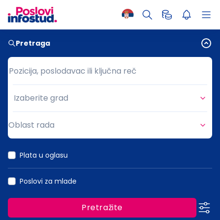
Pretraga
Pozicija, poslodavac ili ključna reč
Pozicija, poslodavac ili ključna reč
Izaberite grad
Grad
Oblast rada
Oblast rada
Plata u oglasu
Poslovi za mlade
Pretražite