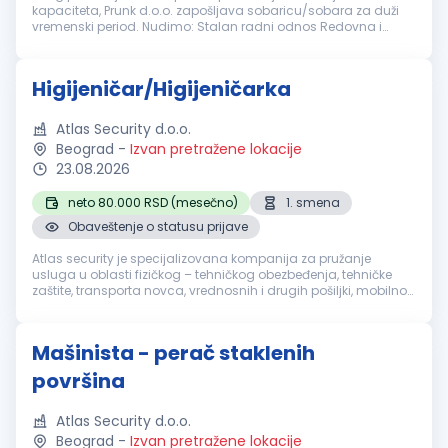
kapaciteta, Prunk d.o.o. zapošljava sobaricu/sobara za duži
vremenski period. Nudimo: Stalan radni odnos Redovna i
stimulativna primanja Prijatno radno okruženje Dugoročnu
saradnju Mogućnost smeštaj...
Higijeničar/Higijeničarka
Atlas Security d.o.o.
Beograd
-
Izvan pretražene lokacije
23.08.2026
neto 80.000 RSD (mesečno)
1. smena
Obaveštenje o statusu prijave
Atlas security je specijalizovana kompanija za pružanje
usluga u oblasti fizičkog – tehničkog obezbeđenja, tehničke
zaštite, transporta novca, vrednosnih i drugih pošiljki, mobilnog
obezbeđenja, video i alarm monitoringa. Sertifikacija naše
akredito...
Mašinista - perač staklenih
površina
Atlas Security d.o.o.
Beograd
-
Izvan pretražene lokacije