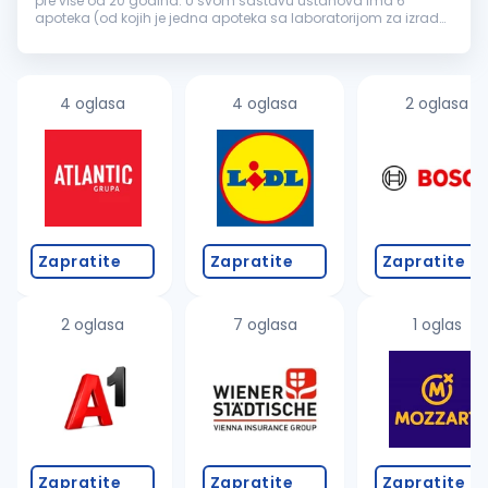
pre više od 20 godina. U svom sastavu ustanova ima 6
apoteka (od kojih je jedna apoteka sa laboratorijom za izradu
magistralnih lekova) i savremenu galensku i kontrolnu
laboratoriju za izradu i k...
4 oglasa
4 oglasa
2 oglasa
Zapratite
Zapratite
Zapratite
2 oglasa
7 oglasa
1 oglas
Zapratite
Zapratite
Zapratite