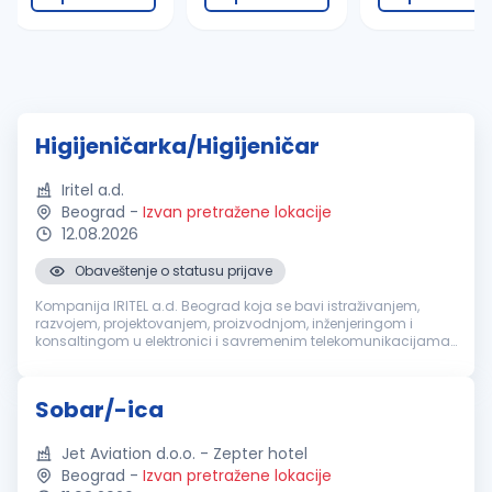
Higijeničarka/Higijeničar
Iritel a.d.
Beograd
-
Izvan pretražene lokacije
12.08.2026
Obaveštenje o statusu prijave
Kompanija IRITEL a.d. Beograd koja se bavi istraživanjem,
razvojem, projektovanjem, proizvodnjom, inženjeringom i
konsaltingom u elektronici i savremenim telekomunikacijama,
za svoje potrebe potražuje kandidate za rad na poziciji:
Higijeničarka/Higij...
Sobar/-ica
Jet Aviation d.o.o. - Zepter hotel
Beograd
-
Izvan pretražene lokacije