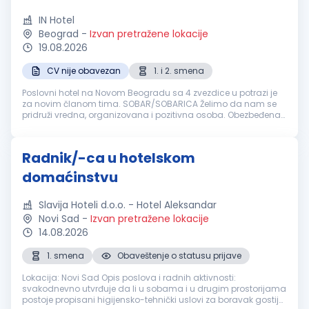
IN Hotel
Beograd
-
Izvan pretražene lokacije
19.08.2026
CV nije obavezan
1. i 2. smena
Poslovni hotel na Novom Beogradu sa 4 zvezdice u potrazi je
za novim članom tima. SOBAR/SOBARICA Želimo da nam se
pridruži vredna, organizovana i pozitivna osoba. Obezbeđena
obuka ako nemate iskustva. Na nama je da obezbedimo:
Dinamično radno okruže...
Radnik/-ca u hotelskom
domaćinstvu
Slavija Hoteli d.o.o. - Hotel Aleksandar
Novi Sad
-
Izvan pretražene lokacije
14.08.2026
1. smena
Obaveštenje o statusu prijave
Lokacija: Novi Sad Opis poslova i radnih aktivnosti:
svakodnevno utvrđuje da li u sobama i u drugim prostorijama
postoje propisani higijensko-tehnički uslovi za boravak gostiju,