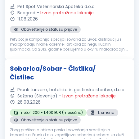
Pet Spot Veterinarska Apoteka d.o.o.
Beograd
-
Izvan pretražene lokacije
11.08.2026
Obaveštenje o statusu prijave
PetSpot je kompanija specijalizovana za uvoz, distribuciju i
maloprodaju hrane, opreme i artikala za negu kućnih
ljubimaca. Od 2013. godine poslujemo u okviru maloprodajnih
objekata u Beogradu i Novom Sadu. Tražimo odgovornu i
marljivu osobu, za rad...
Sobarica/Sobar - Čistilka/
Čistilec
Prunk turizem, hotelske in gostinske storitve, d.o.o
Sežana (Slovenija)
-
Izvan pretražene lokacije
26.08.2026
neto 1.200 - 1.400 EUR (mesečno)
1. smena
Obaveštenje o statusu prijave
Zbog proširenja obima posla i povećanja smeštajnih
kapaciteta, Prunk d.o.o. zapošljava sobaricu/sobara za duži