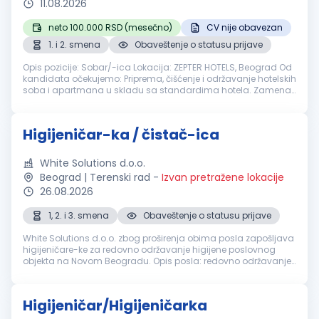
11.08.2026
neto 100.000 RSD (mesečno)
CV nije obavezan
1. i 2. smena
Obaveštenje o statusu prijave
Opis pozicije: Sobar/-ica Lokacija: ZEPTER HOTELS, Beograd Od
kandidata očekujemo: Priprema, čišćenje i održavanje hotelskih
soba i apartmana u skladu sa standardima hotela. Zamena
posteljine i peškira, iznošenje otpada i priprema soba za
čišćenje. ...
Higijeničar-ka / čistač-ica
White Solutions d.o.o.
Beograd | Terenski rad
-
Izvan pretražene lokacije
26.08.2026
1, 2. i 3. smena
Obaveštenje o statusu prijave
White Solutions d.o.o. zbog proširenja obima posla zapošljava
higijeničare-ke za redovno održavanje higijene poslovnog
objekta na Novom Beogradu. Opis posla: redovno održavanje
higijene poslovnih prostorija, pražnjenje korpi za otpatke,
brisanje pov...
Higijeničar/Higijeničarka