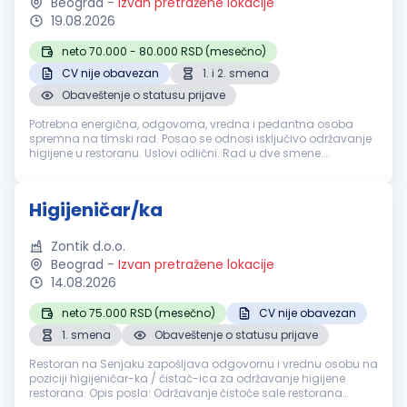
Beograd
-
Izvan pretražene lokacije
19.08.2026
neto 70.000 - 80.000 RSD (mesečno)
CV nije obavezan
1. i 2. smena
Obaveštenje o statusu prijave
Potrebna energična, odgovorna, vredna i pedantna osoba
spremna na timski rad. Posao se odnosi isključivo održavanje
higijene u restoranu. Uslovi odlični. Rad u dve smene.
Obezbeđujemo po zakonu:Plata redovna, topli obrok,
obezbeđena radna odeća i obu...
Higijeničar/ka
Zontik d.o.o.
Beograd
-
Izvan pretražene lokacije
14.08.2026
neto 75.000 RSD (mesečno)
CV nije obavezan
1. smena
Obaveštenje o statusu prijave
Restoran na Senjaku zapošljava odgovornu i vrednu osobu na
poziciji higijeničar-ka / čistač-ica za održavanje higijene
restorana. Opis posla: Održavanje čistoće sale restorana