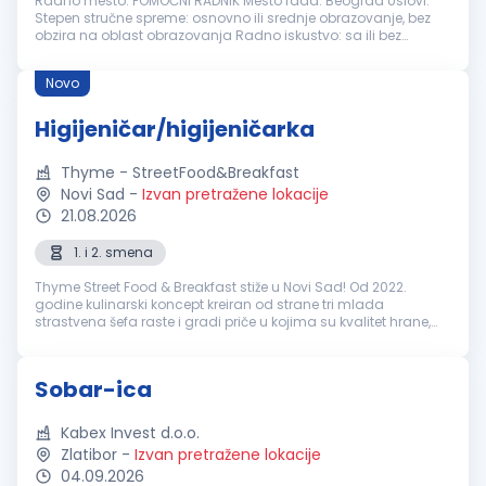
Radno mesto: POMOĆNI RADNIK Mesto rada: Beograd Uslovi:
Stepen stručne spreme: osnovno ili srednje obrazovanje, bez
obzira na oblast obrazovanja Radno iskustvo: sa ili bez
Potrebne veštine: Poželjno iskustvo u čišćenju poslovnog i
kancelarijskog p...
Novo
Higijeničar/higijeničarka
Thyme - StreetFood&Breakfast
Novi Sad
-
Izvan pretražene lokacije
21.08.2026
1. i 2. smena
Thyme Street Food & Breakfast stiže u Novi Sad! Od 2022.
godine kulinarski koncept kreiran od strane tri mlada
strastvena šefa raste i gradi priče u kojima su kvalitet hrane,
dobra energija i ljudi podjednako važni. Poznati smo po
kreativnim street f...
Sobar-ica
Kabex Invest d.o.o.
Zlatibor
-
Izvan pretražene lokacije
04.09.2026