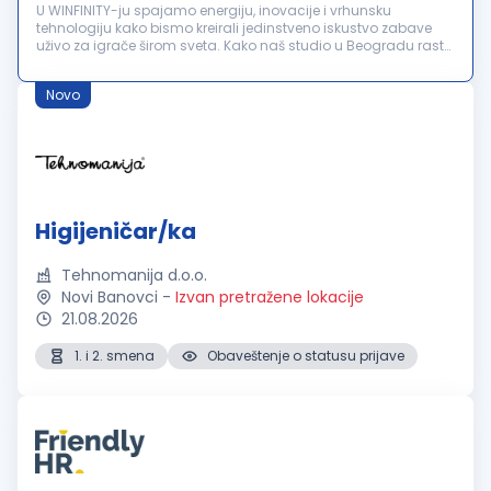
U WINFINITY-ju spajamo energiju, inovacije i vrhunsku
tehnologiju kako bismo kreirali jedinstveno iskustvo zabave
uživo za igrače širom sveta. Kako naš studio u Beogradu raste,
u potrazi smo za Higijeničarkom/Higijeničarem koji će postati
važan de...
Novo
Higijeničar/ka
Tehnomanija d.o.o.
Novi Banovci
-
Izvan pretražene lokacije
21.08.2026
1. i 2. smena
Obaveštenje o statusu prijave