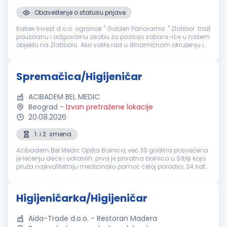
Obaveštenje o statusu prijave
Kabex Invest d.o.o ogranak " Golden Panorama " Zlatibor traži
pouzdanu i odgovornu osobu za poziciju sobara-ice u našem
objektu na Zlatiboru. Ako volite rad u dinamičnom okruženju i
želite da budete deo profesionalnog tima, pozivamo vas da se
prid...
Spremačica/Higijeničar
ACIBADEM BEL MEDIC
Beograd
-
Izvan pretražene lokacije
20.08.2026
1. i 2. smena
Acibadem Bel Medic Opšta Bolnica, već 30 godina posvećena
je lečenju dece i odraslih; prva je privatna bolnica u Srbiji koja
pruža najkvalitetniju medicinsku pomoć celoj porodici, 24 sata
dnevno, 365 dana u godini. Na pet lokacija u Beogradu u
svom s...
Higijeničarka/Higijeničar
Aida-Trade d.o.o. - Restoran Madera