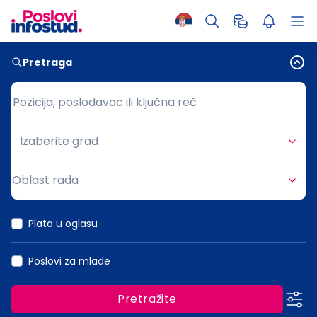
Pretraga
Pozicija, poslodavac ili ključna reč
Pozicija, poslodavac ili ključna reč
Izaberite grad
Grad
Oblast rada
Oblast rada
Plata u oglasu
Poslovi za mlade
Pretražite