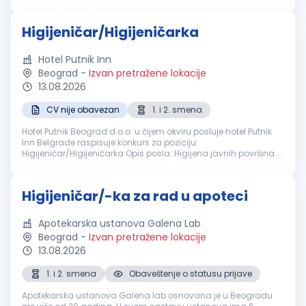
Čišćenje toaleta Održavanje svih unutrašnjih prostorija
Održavanje i čišć...
Higijeničar/Higijeničarka
Hotel Putnik Inn
Beograd
-
Izvan pretražene lokacije
13.08.2026
CV nije obavezan
1. i 2. smena
Hotel Putnik Beograd d.o.o. u čijem okviru posluje hotel Putnik
Inn Belgrade raspisuje konkurs za poziciju:
Higijeničar/Higijeničarka Opis posla: Higijena javnih površina u
hotelu šta očekujemo od Vas: Iskustvo nije potrebno Timski rad
Nudimo Vam...
Higijeničar/-ka za rad u apoteci
Apotekarska ustanova Galena Lab
Beograd
-
Izvan pretražene lokacije
13.08.2026
1. i 2. smena
Obaveštenje o statusu prijave
Apotekarska ustanova Galena lab osnovana je u Beogradu