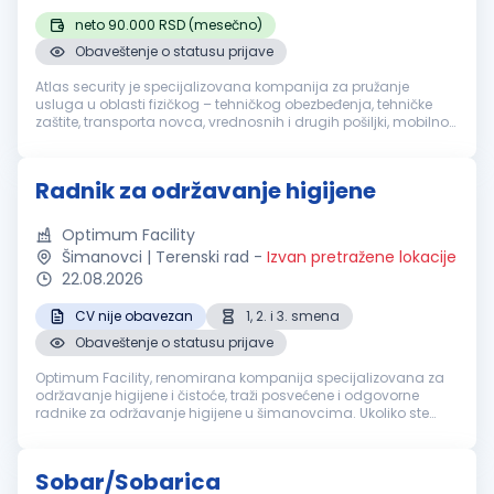
neto 90.000 RSD (mesečno)
Obaveštenje o statusu prijave
Atlas security je specijalizovana kompanija za pružanje
usluga u oblasti fizičkog – tehničkog obezbeđenja, tehničke
zaštite, transporta novca, vrednosnih i drugih pošiljki, mobilnog
obezbeđenja, video i alarm monitoringa. Sertifikacija naše
akredito...
Radnik za održavanje higijene
Optimum Facility
Šimanovci | Terenski rad
-
Izvan pretražene lokacije
22.08.2026
CV nije obavezan
1, 2. i 3. smena
Obaveštenje o statusu prijave
Optimum Facility, renomirana kompanija specijalizovana za
održavanje higijene i čistoće, traži posvećene i odgovorne
radnike za održavanje higijene u šimanovcima. Ukoliko ste
motivisani za rad u dinamičnom okruženju i želite da budete
deo profesional...
Sobar/Sobarica