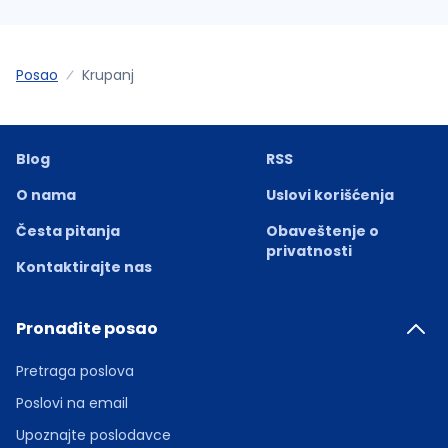
Posao
Krupanj
Blog
RSS
O nama
Uslovi korišćenja
Česta pitanja
Obaveštenje o
privatnosti
Kontaktirajte nas
Pronađite posao
Pretraga poslova
Poslovi na email
Upoznajte poslodavce