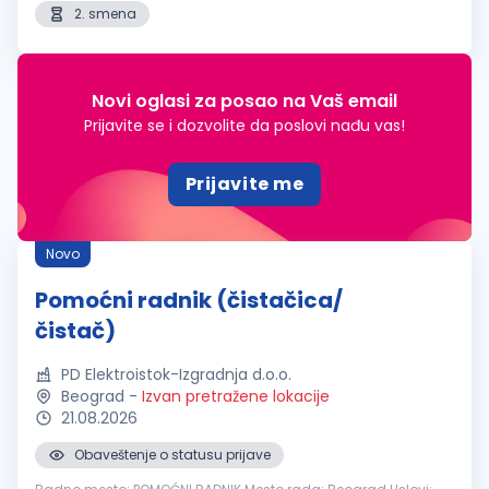
2. smena
Novi oglasi za posao na Vaš email
Prijavite se i dozvolite da poslovi nađu vas!
Prijavite me
Novo
Pomoćni radnik (čistačica/
čistač)
PD Elektroistok-Izgradnja d.o.o.
Beograd
-
Izvan pretražene lokacije
21.08.2026
Obaveštenje o statusu prijave