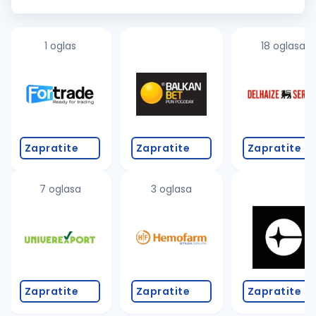
i dužan je da obezbedi iste, otklanja ili prijavljuje nedostatke,
dogov...
1 oglas
18 oglasa
Zapratite
Zapratite
Zapratite
7 oglasa
3 oglasa
Zapratite
Zapratite
Zapratite