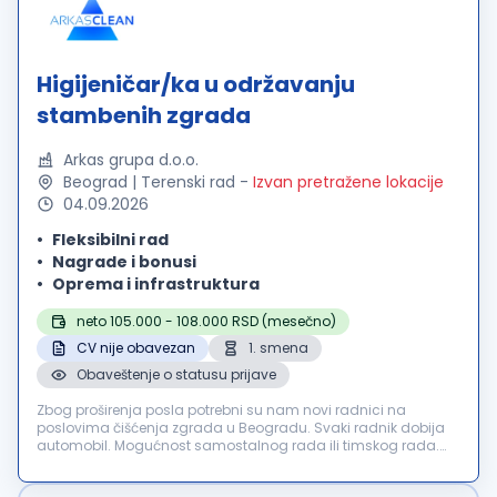
Higijeničar/ka u održavanju
stambenih zgrada
Arkas grupa d.o.o.
Beograd | Terenski rad
-
Izvan pretražene lokacije
04.09.2026
Fleksibilni rad
Nagrade i bonusi
Oprema i infrastruktura
neto 105.000 - 108.000 RSD (mesečno)
CV nije obavezan
1. smena
Obaveštenje o statusu prijave
Zbog proširenja posla potrebni su nam novi radnici na
poslovima čišćenja zgrada u Beogradu. Svaki radnik dobija
automobil. Mogućnost samostalnog rada ili timskog rada.
Posao je: čišćenje zgrada, zamena sijalica, održavanje
kontakta sa klijentima. Rad...