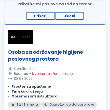
Prikažite mi poslove za rad na terenu
Prikaži
Ukloni
Osoba za održavanje higijene
poslovnog prostora
Corelite d.o.o.
Beograd
-
Izvan pretražene lokacije
08.08.2026
Prostor za opuštanje
Timska druženja
Oprema i infrastruktura
1, 2. i 3. smena
Obaveštenje o statusu prijave