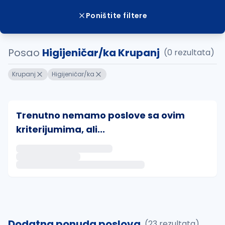
Poništite filtere
Posao
Higijeničar/ka Krupanj
(0 rezultata)
Krupanj
Higijeničar/ka
Trenutno nemamo poslove sa ovim
kriterijumima, ali...
Ako sačuvate ovu pretragu, obavestićemo vas putem 
uvajte pretragu
Dodatna ponuda poslova
(23 rezultata)