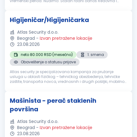
vremenski period. Nudimo: Stalan radni odnos Redovna i
stimulativna primanja Prijatno radno okruženje Dugoročnu
saradnju Mogućnost smeštaj...
Higijeničar/Higijeničarka
Atlas Security d.o.o.
Beograd
-
Izvan pretražene lokacije
23.08.2026
neto 80.000 RSD (mesečno)
1. smena
Obaveštenje o statusu prijave
Atlas security je specijalizovana kompanija za pružanje
usluga u oblasti fizičkog – tehničkog obezbeđenja, tehničke
zaštite, transporta novca, vrednosnih i drugih pošiljki, mobilnog
obezbeđenja, video i alarm monitoringa. Sertifikacija naše
akredito...
Mašinista - perač staklenih
površina
Atlas Security d.o.o.
Beograd
-
Izvan pretražene lokacije
23.08.2026