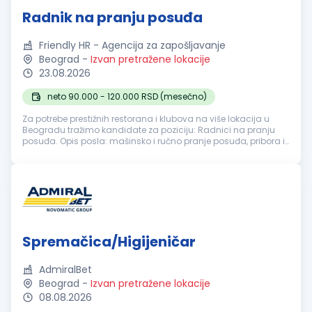
Radnik na pranju posuđa
Friendly HR - Agencija za zapošljavanje
Beograd
-
Izvan pretražene lokacije
23.08.2026
neto 90.000 - 120.000 RSD (mesečno)
Za potrebe prestižnih restorana i klubova na više lokacija u
Beogradu tražimo kandidate za poziciju: Radnici na pranju
posuđa. Opis posla: mašinsko i ručno pranje posuđa, pribora i
kuhinjske opreme; razvrstavanje i pravilno odlaganje čistog
posuđa; ...
Spremačica/Higijeničar
AdmiralBet
Beograd
-
Izvan pretražene lokacije
08.08.2026