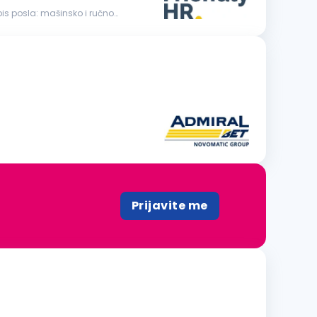
sko i ručno
Prijavite me