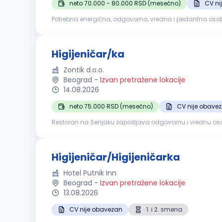
neto 70.000 - 80.000 RSD (mesečno)
CV ni
Potrebna energična, odgovorna, vredna i pedantna osoba
Obezbeđujemo po zakonu:Plata redovna, topli obrok, ob
Higijeničar/ka
Zontik d.o.o.
Beograd
-
Izvan pretražene lokacije
14.08.2026
neto 75.000 RSD (mesečno)
CV nije obave
Restoran na Senjaku zapošljava odgovornu i vrednu osobu na poziciji higi
toaleta Održavanje svih unutrašnjih prostorija Održavanje 
Higijeničar/Higijeničarka
Hotel Putnik Inn
Beograd
-
Izvan pretražene lokacije
13.08.2026
CV nije obavezan
1. i 2. smena