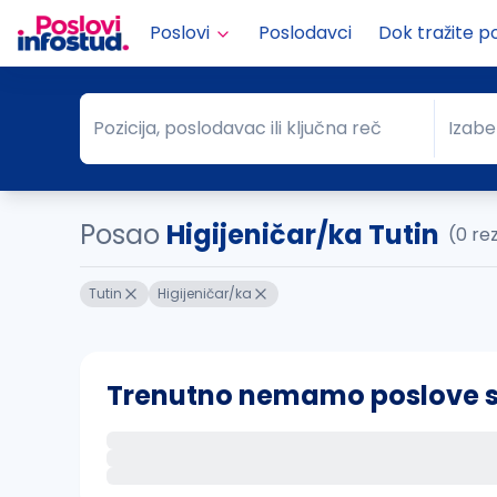
Poslovi
Poslodavci
Dok tražite p
Pozicija, poslodavac ili ključna reč
Izabe
Pozicija, poslodavac ili ključna reč
Grad
Posao
Higijeničar/ka Tutin
(0 re
Tutin
Higijeničar/ka
Trenutno nemamo poslove sa 
Ako sačuvate ovu pretragu, obavestićemo va