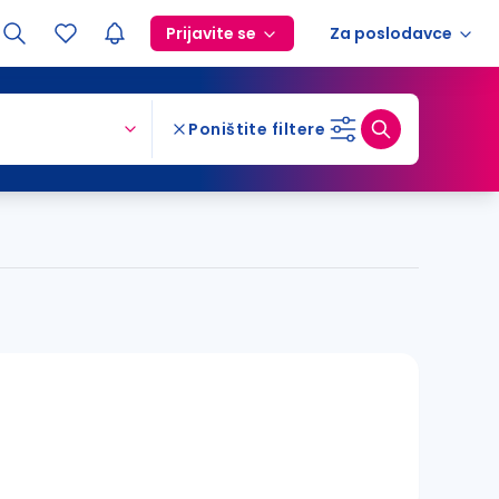
Prijavite se
Za poslodavce
Poništite filtere