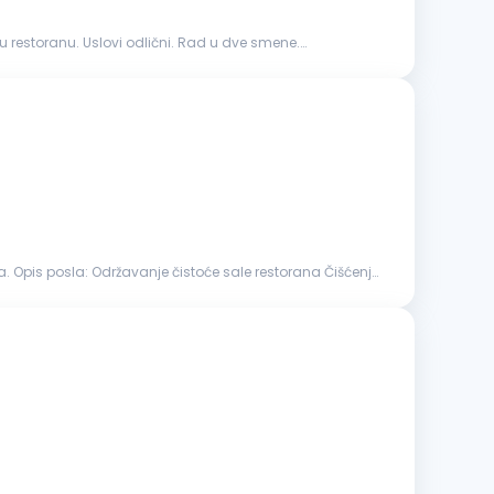
 restoranu. Uslovi odlični. Rad u dve smene.
restorana Čišćenje