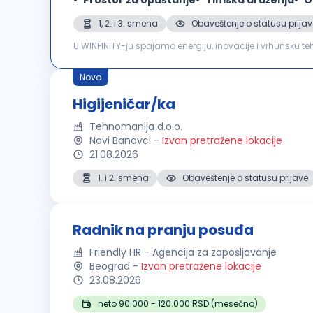
1, 2. i 3. smena
Obaveštenje o statusu prijav
U WINFINITY-ju spajamo energiju, inovacije i vrhunsku te
u Beogradu raste, u potrazi smo za Higijeničarkom/Higije
Novo
Higijeničar/ka
Tehnomanija d.o.o.
Novi Banovci
-
Izvan pretražene lokacije
21.08.2026
1. i 2. smena
Obaveštenje o statusu prijave
Radnik na pranju posuđa
Friendly HR - Agencija za zapošljavanje
Beograd
-
Izvan pretražene lokacije
23.08.2026
neto 90.000 - 120.000 RSD (mesečno)