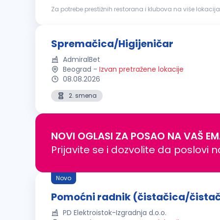
Za potrebe prestižnih restorana i klubova na više lokacija u B
pranje posuđa, pribora i kuhinjske opreme; razvrstavanje 
Spremačica/Higijeničar
AdmiralBet
Beograd
-
Izvan pretražene lokacije
08.08.2026
2. smena
NOVI OGLASI ZA POSAO NA VAŠ EM
Prijavite se i dozvolite da poslovi 
Novo
Pomoćni radnik (čistačica/čista
PD Elektroistok-Izgradnja d.o.o.