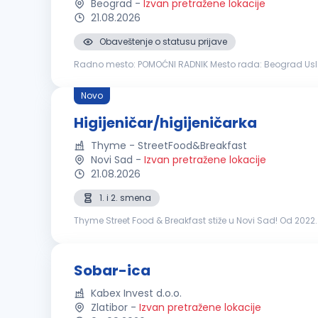
Beograd
-
Izvan pretražene lokacije
21.08.2026
Obaveštenje o statusu prijave
Radno mesto: POMOĆNI RADNIK Mesto rada: Beograd Uslovi: Stepen stručne spreme: osnovno ili srednje obrazovanje, bez obzira na oblast obrazovanja Radno iskustvo: sa ili 
veštine: Poželjno iskustvo u čišćenju poslovnog i kancelar
Novo
Higijeničar/higijeničarka
Thyme - StreetFood&Breakfast
Novi Sad
-
Izvan pretražene lokacije
21.08.2026
1. i 2. smena
Thyme Street Food & Breakfast stiže u Novi Sad! Od 2022. 
ljudi podjednako važni. Poznati smo po kreativnim street f
Sobar-ica
Kabex Invest d.o.o.
Zlatibor
-
Izvan pretražene lokacije