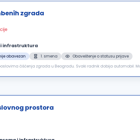
mbenih zgrada
cije
 infrastruktura
nije obavezan
1. smena
Obaveštenje o statusu prijave
a poslovima čišćenja zgrada u Beogradu. Svaki radnik dobija automobil
sijalica, održavanje kontakta sa klijentima. Rad...
slovnog prostora
prema i infrastruktura