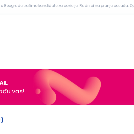
eogradu tražimo kandidate za poziciju: Radnici na pranju posuđa. Opis posla: mašin
i pravilno odlaganje čistog posuđa; ...
AIL
nađu vas!
č)