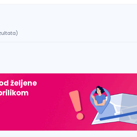
zultata)
 š, đ, ž, dž)
 od željene
prilikom