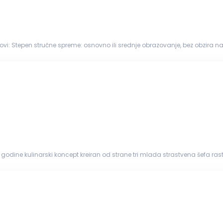
bez Potrebne
ijskog p...
godine kulinarski koncept kreiran od strane tri mlada strastvena šefa raste 
...