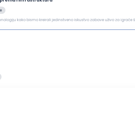
e
hnologiju kako bismo kreirali jedinstveno iskustvo zabave uživo za igrače 
ničarem koji će postati važan de...