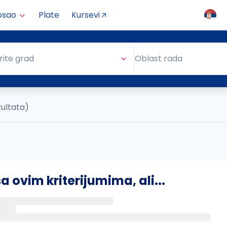
osao
Plate
Kursevi
Oblast rada
rite grad
Oblast rada
zultata)
ovim kriterijumima, ali...
s putem email-a kada se pojave novi poslovi.