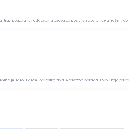
r traži pouzdanu i odgovornu osobu za poziciju sobara-ice u našem obje
 da se prid...
a je lečenju dece i odraslih; prva je privatna bolnica u Srbiji koja pruž
radu u svom s...