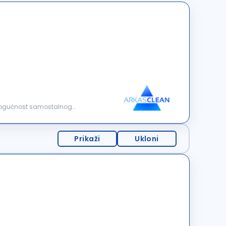
. Mogućnost samostalnog
Prikaži
Ukloni