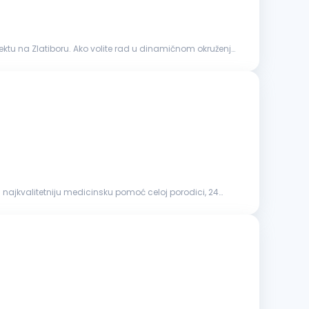
ktu na Zlatiboru. Ako volite rad u dinamičnom okruženju
a najkvalitetniju medicinsku pomoć celoj porodici, 24