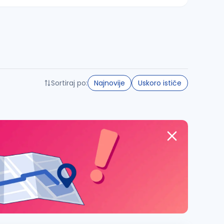
Sortiraj po:
Najnovije
Uskoro ističe