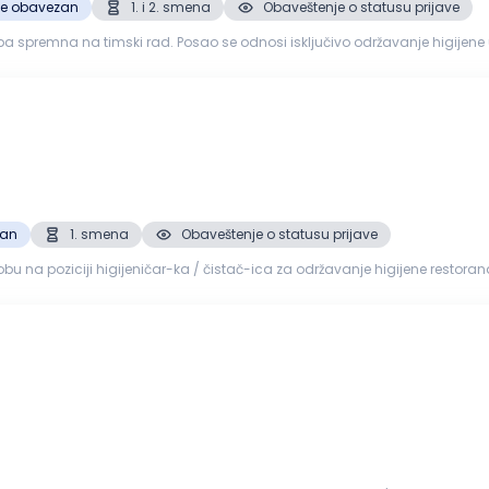
je obavezan
1. i 2. smena
Obaveštenje o statusu prijave
 spremna na timski rad. Posao se odnosi isključivo održavanje higijene u
ezbeđena radna odeća i obu...
zan
1. smena
Obaveštenje o statusu prijave
jeničar-ka / čistač-ica za održavanje higijene restorana. Opis posla: Održavanje čistoće sale 
i čišć...