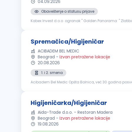
04.09.2026
Obaveštenje o statusu prijave
Kabex Invest d.o.o ogranak " Golden Panorama " Zlatibo
i želite da budete deo profesionalnog tima, pozivamo vas
Spremačica/Higijeničar
ACIBADEM BEL MEDIC
Beograd
-
Izvan pretražene lokacije
20.08.2026
1. i 2. smena
Acibadem Bel Medic Opšta Bolnica, već 30 godina posvećen
sata dnevno, 365 dana u godini. Na pet lokacija u Beog
Higijeničarka/Higijeničar
Aida-Trade d.o.o. - Restoran Madera
Beograd
-
Izvan pretražene lokacije
19.08.2026