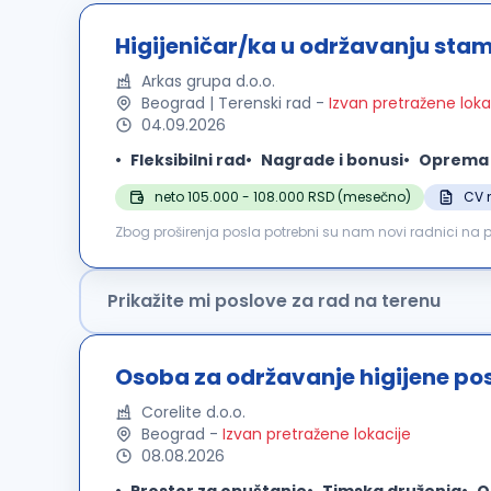
Higijeničar/ka u održavanju sta
Arkas grupa d.o.o.
Beograd | Terenski rad
-
Izvan pretražene loka
04.09.2026
Fleksibilni rad
Nagrade i bonusi
Oprema i
neto 105.000 - 108.000 RSD (mesečno)
CV 
Zbog proširenja posla potrebni su nam novi radnici n
rada ili timskog rada. Posao je: čišćenje zgrada, zamena 
Prikažite mi poslove za rad na terenu
Osoba za održavanje higijene po
Corelite d.o.o.
Beograd
-
Izvan pretražene lokacije
08.08.2026
Prostor za opuštanje
Timska druženja
O