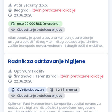
Atlas Security d.o.o.
Beograd
-
Izvan pretražene lokacije
23.08.2026
neto 90.000 RSD (mesečno)
Obaveštenje o statusu prijave
Atlas security je specijalizovana kompanija za pružanje
usluga u oblasti fizičkog – tehničkog obezbeđenja, tehničke
zaštite, transporta novca, vrednosnih i drugih pošiljki, mobilnog
obezbeđenja, video i alarm monitoringa. Sertifikacija naše
akredito...
Radnik za održavanje higijene
Optimum Facility
Šimanovci | Terenski rad
-
Izvan pretražene lokacije
22.08.2026
CV nije obavezan
1, 2. i 3. smena
Obaveštenje o statusu prijave
Optimum Facility, renomirana kompanija specijalizovana za
održavanje higijene i čistoće, traži posvećene i odgovorne
radnike za održavanje higijene u šimanovcima. Ukoliko ste