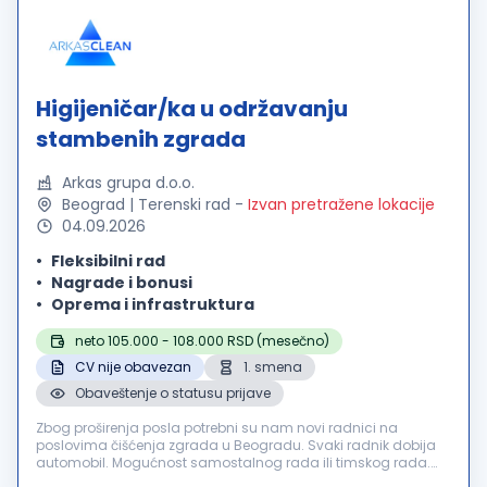
Higijeničar/ka u održavanju
stambenih zgrada
Arkas grupa d.o.o.
Beograd | Terenski rad
-
Izvan pretražene lokacije
04.09.2026
Fleksibilni rad
Nagrade i bonusi
Oprema i infrastruktura
neto 105.000 - 108.000 RSD (mesečno)
CV nije obavezan
1. smena
Obaveštenje o statusu prijave
Zbog proširenja posla potrebni su nam novi radnici na
poslovima čišćenja zgrada u Beogradu. Svaki radnik dobija
automobil. Mogućnost samostalnog rada ili timskog rada.
Posao je: čišćenje zgrada, zamena sijalica, održavanje