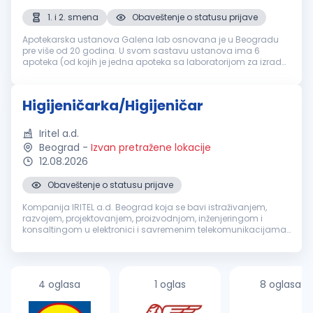
1. i 2. smena
Obaveštenje o statusu prijave
Apotekarska ustanova Galena lab osnovana je u Beogradu
pre više od 20 godina. U svom sastavu ustanova ima 6
apoteka (od kojih je jedna apoteka sa laboratorijom za izradu
magistralnih lekova) i savremenu galensku i kontrolnu
laboratoriju za izradu i k...
Higijeničarka/Higijeničar
Iritel a.d.
Beograd
-
Izvan pretražene lokacije
12.08.2026
Obaveštenje o statusu prijave
Kompanija IRITEL a.d. Beograd koja se bavi istraživanjem,
razvojem, projektovanjem, proizvodnjom, inženjeringom i
konsaltingom u elektronici i savremenim telekomunikacijama,
za svoje potrebe potražuje kandidate za rad na poziciji:
Higijeničarka/Higij...
4 oglasa
1 oglas
8 oglasa