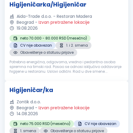
Higijeničarka/Higijeničar
Aida-Trade d.o.o. - Restoran Madera
Beograd
-
Izvan pretražene lokacije
19.08.2026
neto 70.000 - 80.000 RSD (mesečno)
CV nije obavezan
1. i 2. smena
Obaveštenje o statusu prijave
Potrebna energična, odgovorna, vredna i pedantna osoba
spremna na timski rad. Posao se odnosi isključivo održavanje
higijene u restoranu. Uslovi odlični. Rad u dve smene.
Obezbeđujemo po zakonu:Plata redovna, topli obrok,
obezbeđena radna odeća i obu...
Higijeničar/ka
Zontik d.o.o.
Beograd
-
Izvan pretražene lokacije
14.08.2026
neto 75.000 RSD (mesečno)
CV nije obavezan
1. smena
Obaveštenje o statusu prijave