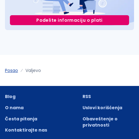
Podelite informaciju o plati
Posao
Valjevo
Blog
RSS
O nama
Uslovi korišćenja
Česta pitanja
Obaveštenje o
privatnosti
Kontaktirajte nas