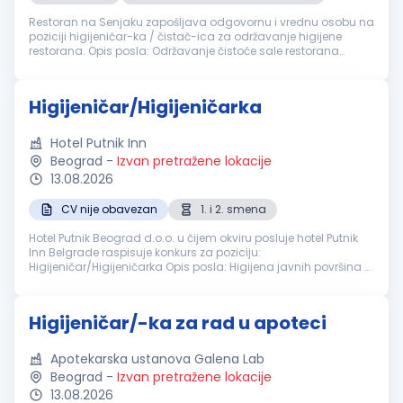
Restoran na Senjaku zapošljava odgovornu i vrednu osobu na
poziciji higijeničar-ka / čistač-ica za održavanje higijene
restorana. Opis posla: Održavanje čistoće sale restorana
Čišćenje toaleta Održavanje svih unutrašnjih prostorija
Održavanje i čišć...
Higijeničar/Higijeničarka
Hotel Putnik Inn
Beograd
-
Izvan pretražene lokacije
13.08.2026
CV nije obavezan
1. i 2. smena
Hotel Putnik Beograd d.o.o. u čijem okviru posluje hotel Putnik
Inn Belgrade raspisuje konkurs za poziciju:
Higijeničar/Higijeničarka Opis posla: Higijena javnih površina u
hotelu šta očekujemo od Vas: Iskustvo nije potrebno Timski rad
Nudimo Vam...
Higijeničar/-ka za rad u apoteci
Apotekarska ustanova Galena Lab
Beograd
-
Izvan pretražene lokacije
13.08.2026