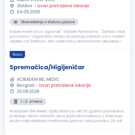
Zlatibor
-
Izvan pretražene lokacije
04.09.2026
Obaveštenje o statusu prijave
Kabex Invest d.o.o ogranak " Golden Panorama " Zlatibor traži
pouzdanu i odgovornu osobu za poziciju sobara-ice u našem
objektu na Zlatiboru. Ako volite rad u dinamičnom okruženju i
želite da budete deo profesionalnog tima, pozivamo vas da se
prid...
Novo
Spremačica/Higijeničar
ACIBADEM BEL MEDIC
Beograd
-
Izvan pretražene lokacije
20.08.2026
1. i 2. smena
Acibadem Bel Medic Opšta Bolnica, već 30 godina posvećena
je lečenju dece i odraslih; prva je privatna bolnica u Srbiji koja
pruža najkvalitetniju medicinsku pomoć celoj porodici, 24 sata
dnevno, 365 dana u godini. Na pet lokacija u Beogradu u
svom s...