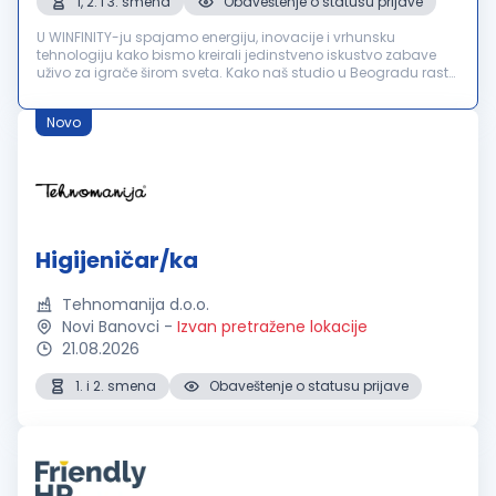
1, 2. i 3. smena
Obaveštenje o statusu prijave
U WINFINITY-ju spajamo energiju, inovacije i vrhunsku
tehnologiju kako bismo kreirali jedinstveno iskustvo zabave
uživo za igrače širom sveta. Kako naš studio u Beogradu raste,
u potrazi smo za Higijeničarkom/Higijeničarem koji će postati
važan de...
Novo
Higijeničar/ka
Tehnomanija d.o.o.
Novi Banovci
-
Izvan pretražene lokacije
21.08.2026
1. i 2. smena
Obaveštenje o statusu prijave