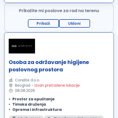
kontakta sa klijentima. Rad...
Prikažite mi poslove za rad na terenu
Prikaži
Ukloni
Osoba za održavanje higijene
poslovnog prostora
Corelite d.o.o.
Beograd
-
Izvan pretražene lokacije
08.08.2026
Prostor za opuštanje
Timska druženja
Oprema i infrastruktura