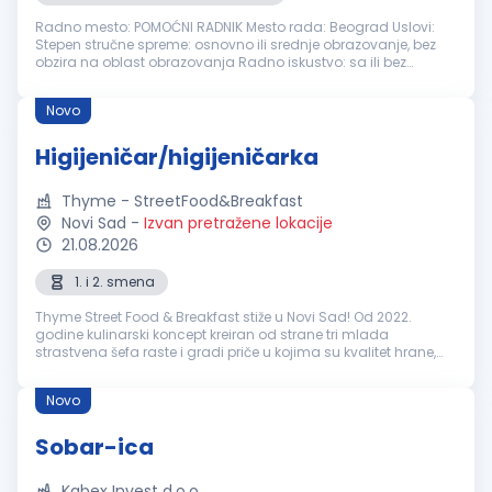
Radno mesto: POMOĆNI RADNIK Mesto rada: Beograd Uslovi:
Stepen stručne spreme: osnovno ili srednje obrazovanje, bez
obzira na oblast obrazovanja Radno iskustvo: sa ili bez
Potrebne veštine: Poželjno iskustvo u čišćenju poslovnog i
kancelarijskog p...
Novo
Higijeničar/higijeničarka
Thyme - StreetFood&Breakfast
Novi Sad
-
Izvan pretražene lokacije
21.08.2026
1. i 2. smena
Thyme Street Food & Breakfast stiže u Novi Sad! Od 2022.
godine kulinarski koncept kreiran od strane tri mlada
strastvena šefa raste i gradi priče u kojima su kvalitet hrane,
dobra energija i ljudi podjednako važni. Poznati smo po
kreativnim street f...
Novo
Sobar-ica
Kabex Invest d.o.o.