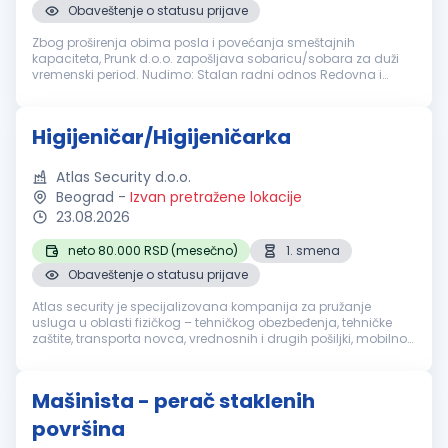
Obaveštenje o statusu prijave
Zbog proširenja obima posla i povećanja smeštajnih
kapaciteta, Prunk d.o.o. zapošljava sobaricu/sobara za duži
vremenski period. Nudimo: Stalan radni odnos Redovna i
stimulativna primanja Prijatno radno okruženje Dugoročnu
saradnju Mogućnost smeštaj...
Higijeničar/Higijeničarka
Atlas Security d.o.o.
Beograd
-
Izvan pretražene lokacije
23.08.2026
neto 80.000 RSD (mesečno)
1. smena
Obaveštenje o statusu prijave
Atlas security je specijalizovana kompanija za pružanje
usluga u oblasti fizičkog – tehničkog obezbeđenja, tehničke
zaštite, transporta novca, vrednosnih i drugih pošiljki, mobilnog
obezbeđenja, video i alarm monitoringa. Sertifikacija naše
akredito...
Mašinista - perač staklenih
površina