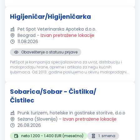
higijene poslovnih prostorija, pražnjenje korpi za otpatke,
brisanje pov...
Higijeničar/Higijeničarka
Pet Spot Veterinarska Apoteka d.o.o.
Beograd
-
Izvan pretražene lokacije
11.08.2026
Obaveštenje o statusu prijave
PetSpot je kompanija specijalizovana za uvoz, distribuciju i
maloprodaju hrane, opreme i artikala za negu kućnih
ljubimaca. Od 2013. godine poslujemo u okviru maloprodajnih
objekata u Beogradu i Novom Sadu. Tražimo odgovornu i
marljivu osobu, za rad...
Sobarica/Sobar - Čistilka/
Čistilec
Prunk turizem, hotelske in gostinske storitve, d.o.o
Sežana (Slovenija)
-
Izvan pretražene lokacije
26.08.2026
neto 1.200 - 1.400 EUR (mesečno)
1. smena