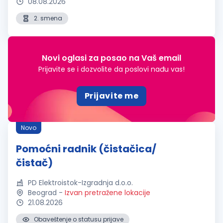
08.08.2026
2. smena
Novi oglasi za posao na Vaš email
Prijavite se i dozvolite da poslovi nađu vas!
Prijavite me
Novo
Pomoćni radnik (čistačica/
čistač)
PD Elektroistok-Izgradnja d.o.o.
Beograd
-
Izvan pretražene lokacije
21.08.2026
Obaveštenje o statusu prijave