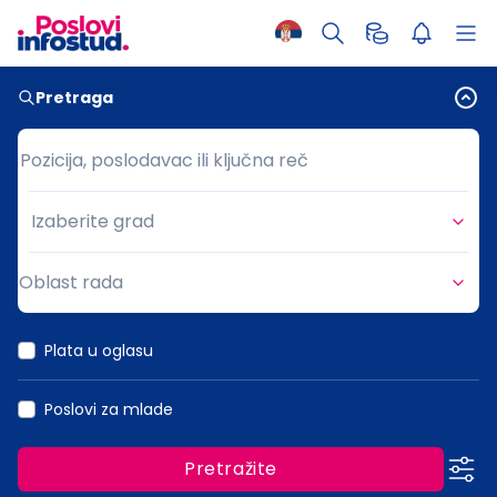
Pretraga
Pozicija, poslodavac ili ključna reč
Pozicija, poslodavac ili ključna reč
Izaberite grad
Grad
Oblast rada
Oblast rada
Plata u oglasu
Poslovi za mlade
Pretražite