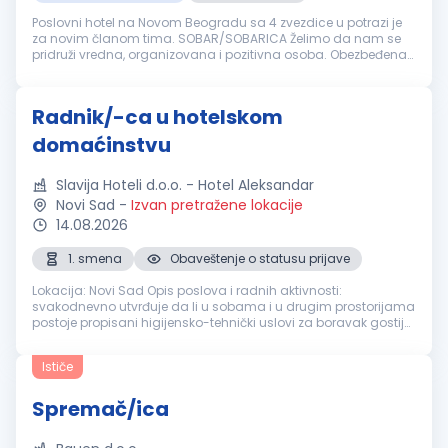
Poslovni hotel na Novom Beogradu sa 4 zvezdice u potrazi je
za novim članom tima. SOBAR/SOBARICA Želimo da nam se
pridruži vredna, organizovana i pozitivna osoba. Obezbeđena
obuka ako nemate iskustva. Na nama je da obezbedimo:
Dinamično radno okruže...
Radnik/-ca u hotelskom
domaćinstvu
Slavija Hoteli d.o.o. - Hotel Aleksandar
Novi Sad
-
Izvan pretražene lokacije
14.08.2026
1. smena
Obaveštenje o statusu prijave
Lokacija: Novi Sad Opis poslova i radnih aktivnosti:
svakodnevno utvrđuje da li u sobama i u drugim prostorijama
postoje propisani higijensko-tehnički uslovi za boravak gostiju,
i dužan je da obezbedi iste, otklanja ili prijavljuje nedostatke,
dogov...
Ističe
Spremač/ica