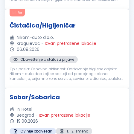
motivisani za rad u dinamičnom okruženju i želite da budete
deo profesional...
Ističe
Čistačica/Higijeničar
Nikom-auto d.o.o.
Kragujevac
-
Izvan pretražene lokacije
06.08.2026
Obaveštenje o statusu prijave
Opis posla: Osnovna aktivnost: Održavanje higijene objekta
Nikom - auto doo koji se sastoji od prodajnog salona,
kancelarija, prijemne zone servisa, servisne radionice, toaleta
za stranke i zaposlene i pratećih prostora. Dodatna aktivnost:
Pomoć u...
Sobar/Sobarica
IN Hotel
Beograd
-
Izvan pretražene lokacije
19.08.2026
CV nije obavezan
1. i 2. smena