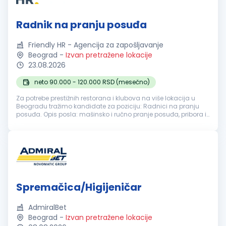
Radnik na pranju posuđa
Friendly HR - Agencija za zapošljavanje
Beograd
-
Izvan pretražene lokacije
23.08.2026
neto 90.000 - 120.000 RSD (mesečno)
Za potrebe prestižnih restorana i klubova na više lokacija u
Beogradu tražimo kandidate za poziciju: Radnici na pranju
posuđa. Opis posla: mašinsko i ručno pranje posuđa, pribora i
kuhinjske opreme; razvrstavanje i pravilno odlaganje čistog
posuđa; ...
Spremačica/Higijeničar
AdmiralBet
Beograd
-
Izvan pretražene lokacije