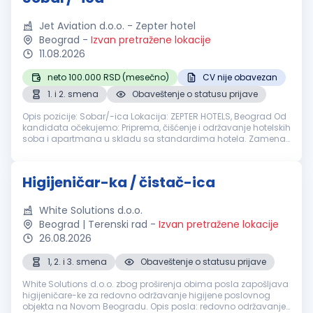
Jet Aviation d.o.o. - Zepter hotel
Beograd
-
Izvan pretražene lokacije
11.08.2026
neto 100.000 RSD (mesečno)
CV nije obavezan
1. i 2. smena
Obaveštenje o statusu prijave
Opis pozicije: Sobar/-ica Lokacija: ZEPTER HOTELS, Beograd Od
kandidata očekujemo: Priprema, čišćenje i održavanje hotelskih
soba i apartmana u skladu sa standardima hotela. Zamena
posteljine i peškira, iznošenje otpada i priprema soba za
čišćenje. ...
Higijeničar-ka / čistač-ica
White Solutions d.o.o.
Beograd | Terenski rad
-
Izvan pretražene lokacije
26.08.2026
1, 2. i 3. smena
Obaveštenje o statusu prijave
White Solutions d.o.o. zbog proširenja obima posla zapošljava
higijeničare-ke za redovno održavanje higijene poslovnog
objekta na Novom Beogradu. Opis posla: redovno održavanje