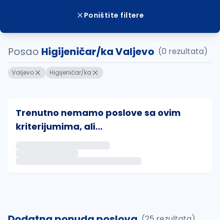
Poništite filtere
Posao
Higijeničar/ka Valjevo
(0 rezultata)
Valjevo
Higijeničar/ka
Trenutno nemamo poslove sa ovim
kriterijumima, ali...
Ako sačuvate ovu pretragu, obavestićemo vas putem 
uvajte pretragu
Dodatna ponuda poslova
(25 rezultata)