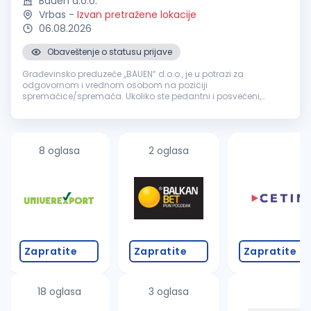
Bauen d.o.o.
Vrbas
-
Izvan pretražene lokacije
06.08.2026
Obaveštenje o statusu prijave
Građevinsko preduzeće ,,BAUEN“ d.o.o., je u potrazi za
odgovornom i vrednom osobom na poziciji
spremačice/spremača. Ukoliko ste pedantni i posvećeni,
pridružite se našem timu i doprinesite održavanjem čistoće.
Iskustvo na poslovima održavanja higijen...
8 oglasa
2 oglasa
Zapratite
Zapratite
Zapratite
18 oglasa
3 oglasa