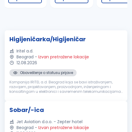
Higijeničarka/Higijeničar
Iritel a.d.
Beograd
-
Izvan pretražene lokacije
12.08.2026
Obaveštenje o statusu prijave
Kompanija IRITEL a.d. Beograd koja se bavi istraživanjem,
razvojem, projektovanjem, proizvodnjom, inženjeringom i
konsaltingom u elektronici i savremenim telekomunikacijama,
za svoje potrebe potražuje kandidate za rad na poziciji:
Higijeničarka/Higij...
Sobar/-ica
Jet Aviation d.o.o. - Zepter hotel
Beograd
-
Izvan pretražene lokacije