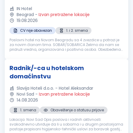
IN Hotel
Beograd
-
Izvan pretražene lokacije
19.08.2026
CV nije obavezan
1. i 2. smena
Poslovni hotel na Novom Beogradu sa 4 zvezdice u potrazi je
za novim članom tima. SOBAR/SOBARICA Želimo da nam se
pridruži vredna, organizovana i pozitivna osoba. Obezbeđena
obuka ako nemate iskustva. Na nama je da obezbedimo:
Dinamično radno okruže...
Radnik/-ca u hotelskom
domaćinstvu
Slavija Hoteli d.o.o. - Hotel Aleksandar
Novi Sad
-
Izvan pretražene lokacije
14.08.2026
1. smena
Obaveštenje o statusu prijave
Lokacija: Novi Sad Opis poslova i radnih aktivnosti:
svakodnevno utvrđuje da li u sobama i u drugim prostorijama
postoje propisani higijensko-tehnički uslovi za boravak gostiju,