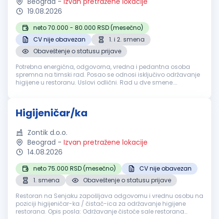
Beograd
-
Izvan pretražene lokacije
19.08.2026
neto 70.000 - 80.000 RSD (mesečno)
CV nije obavezan
1. i 2. smena
Obaveštenje o statusu prijave
Potrebna energična, odgovorna, vredna i pedantna osoba
spremna na timski rad. Posao se odnosi isključivo održavanje
higijene u restoranu. Uslovi odlični. Rad u dve smene.
Obezbeđujemo po zakonu:Plata redovna, topli obrok,
obezbeđena radna odeća i obu...
Higijeničar/ka
Zontik d.o.o.
Beograd
-
Izvan pretražene lokacije
14.08.2026
neto 75.000 RSD (mesečno)
CV nije obavezan
1. smena
Obaveštenje o statusu prijave
Restoran na Senjaku zapošljava odgovornu i vrednu osobu na
poziciji higijeničar-ka / čistač-ica za održavanje higijene
restorana. Opis posla: Održavanje čistoće sale restorana