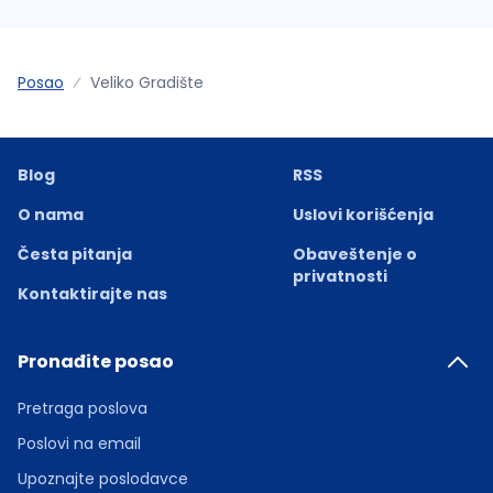
Posao
Veliko Gradište
Blog
RSS
O nama
Uslovi korišćenja
Česta pitanja
Obaveštenje o
privatnosti
Kontaktirajte nas
Pronađite posao
Pretraga poslova
Poslovi na email
Upoznajte poslodavce