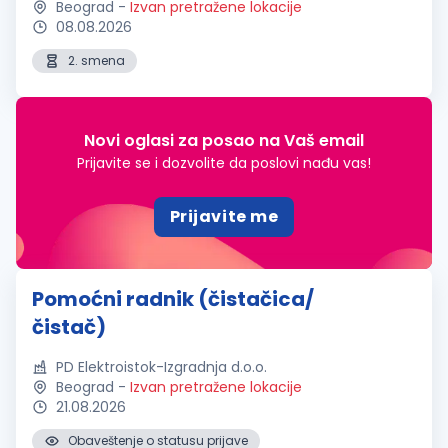
Beograd
-
Izvan pretražene lokacije
08.08.2026
2. smena
Novi oglasi za posao na Vaš email
Prijavite se i dozvolite da poslovi nađu vas!
Prijavite me
Pomoćni radnik (čistačica/
čistač)
PD Elektroistok-Izgradnja d.o.o.
Beograd
-
Izvan pretražene lokacije
21.08.2026
Obaveštenje o statusu prijave