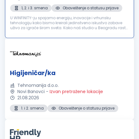
1, 2. i 3. smena
Obaveštenje o statusu prijave
U WINFINITY-ju spajamo energiju, inovacije i vrhunsku
tehnologiju kako bismo kreirali jedinstveno iskustvo zabave
uživo za igrače širom sveta. Kako naš studio u Beogradu raste,
u potrazi smo za Higijeničarkom/Higijeničarem koji će postati
važan de...
Higijeničar/ka
Tehnomanija d.o.o.
Novi Banovci
-
Izvan pretražene lokacije
21.08.2026
1. i 2. smena
Obaveštenje o statusu prijave