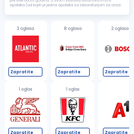
pre više od 20 godina. U svom sastavu ustanova ima 6
apoteka (od kojih je jedna apoteka sa laboratorijom za izradu
magistralnih lekova) i savremenu galensku i kontrolnu
laboratoriju za izradu i k...
3 oglasa
8 oglasa
2 oglasa
Zapratite
Zapratite
Zapratite
1 oglas
1 oglas
Zapratite
Zapratite
Zapratite