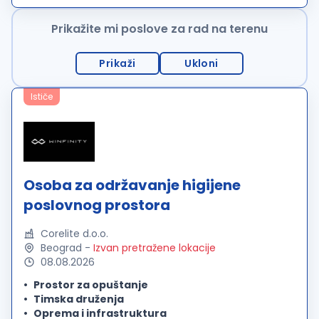
kontakta sa klijentima. Rad...
Prikažite mi poslove za rad na terenu
Prikaži
Ukloni
Ističe
Osoba za održavanje higijene
poslovnog prostora
Corelite d.o.o.
Beograd
-
Izvan pretražene lokacije
08.08.2026
Prostor za opuštanje
Timska druženja
Oprema i infrastruktura