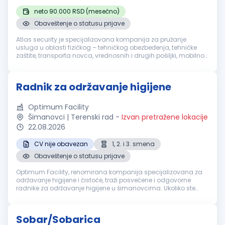
neto 90.000 RSD (mesečno)
Obaveštenje o statusu prijave
Atlas security je specijalizovana kompanija za pružanje
usluga u oblasti fizičkog – tehničkog obezbeđenja, tehničke
zaštite, transporta novca, vrednosnih i drugih pošiljki, mobilnog
obezbeđenja, video i alarm monitoringa. Sertifikacija naše
akredito...
Radnik za održavanje higijene
Optimum Facility
Šimanovci | Terenski rad
-
Izvan pretražene lokacije
22.08.2026
CV nije obavezan
1, 2. i 3. smena
Obaveštenje o statusu prijave
Optimum Facility, renomirana kompanija specijalizovana za
održavanje higijene i čistoće, traži posvećene i odgovorne
radnike za održavanje higijene u šimanovcima. Ukoliko ste
motivisani za rad u dinamičnom okruženju i želite da budete
deo profesional...
Sobar/Sobarica