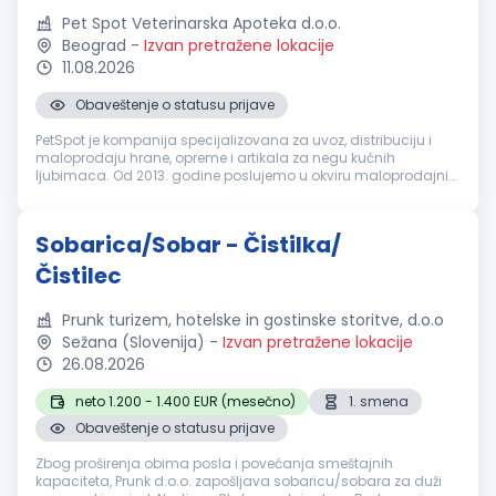
Pet Spot Veterinarska Apoteka d.o.o.
Beograd
-
Izvan pretražene lokacije
11.08.2026
Obaveštenje o statusu prijave
PetSpot je kompanija specijalizovana za uvoz, distribuciju i
maloprodaju hrane, opreme i artikala za negu kućnih
ljubimaca. Od 2013. godine poslujemo u okviru maloprodajnih
objekata u Beogradu i Novom Sadu. Tražimo odgovornu i
marljivu osobu, za rad...
Sobarica/Sobar - Čistilka/
Čistilec
Prunk turizem, hotelske in gostinske storitve, d.o.o
Sežana (Slovenija)
-
Izvan pretražene lokacije
26.08.2026
neto 1.200 - 1.400 EUR (mesečno)
1. smena
Obaveštenje o statusu prijave
Zbog proširenja obima posla i povećanja smeštajnih
kapaciteta, Prunk d.o.o. zapošljava sobaricu/sobara za duži