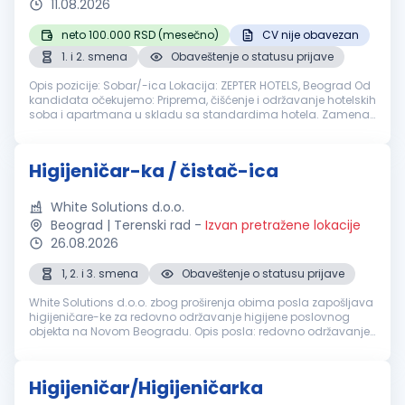
11.08.2026
neto 100.000 RSD (mesečno)
CV nije obavezan
1. i 2. smena
Obaveštenje o statusu prijave
Opis pozicije: Sobar/-ica Lokacija: ZEPTER HOTELS, Beograd Od
kandidata očekujemo: Priprema, čišćenje i održavanje hotelskih
soba i apartmana u skladu sa standardima hotela. Zamena
posteljine i peškira, iznošenje otpada i priprema soba za
čišćenje. ...
Higijeničar-ka / čistač-ica
White Solutions d.o.o.
Beograd | Terenski rad
-
Izvan pretražene lokacije
26.08.2026
1, 2. i 3. smena
Obaveštenje o statusu prijave
White Solutions d.o.o. zbog proširenja obima posla zapošljava
higijeničare-ke za redovno održavanje higijene poslovnog
objekta na Novom Beogradu. Opis posla: redovno održavanje
higijene poslovnih prostorija, pražnjenje korpi za otpatke,
brisanje pov...
Higijeničar/Higijeničarka