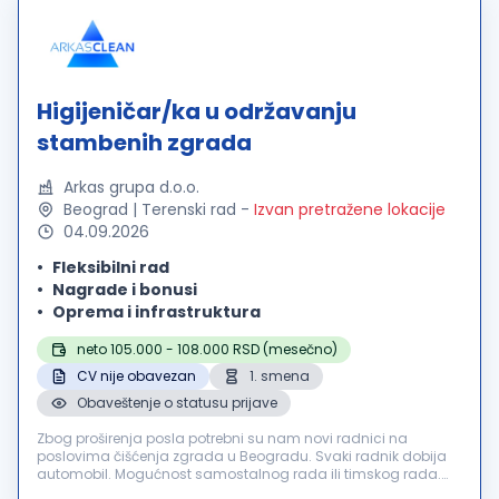
Higijeničar/ka u održavanju
stambenih zgrada
Arkas grupa d.o.o.
Beograd | Terenski rad
-
Izvan pretražene lokacije
04.09.2026
Fleksibilni rad
Nagrade i bonusi
Oprema i infrastruktura
neto 105.000 - 108.000 RSD (mesečno)
CV nije obavezan
1. smena
Obaveštenje o statusu prijave
Zbog proširenja posla potrebni su nam novi radnici na
poslovima čišćenja zgrada u Beogradu. Svaki radnik dobija
automobil. Mogućnost samostalnog rada ili timskog rada.
Posao je: čišćenje zgrada, zamena sijalica, održavanje