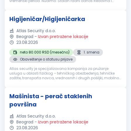
vremenski period. Nudimo: Stalan radni odnos Redovna i
stimulativna primanja Prijatno radno okruženje Dugoročnu
saradnju Mogućnost smeštaj...
Higijeničar/Higijeničarka
Atlas Security d.o.o.
Beograd
-
Izvan pretražene lokacije
23.08.2026
neto 80.000 RSD (mesečno)
1. smena
Obaveštenje o statusu prijave
Atlas security je specijalizovana kompanija za pružanje
usluga u oblasti fizičkog – tehničkog obezbeđenja, tehničke
zaštite, transporta novca, vrednosnih i drugih pošiljki, mobilnog
obezbeđenja, video i alarm monitoringa. Sertifikacija naše
akredito...
Mašinista - perač staklenih
površina
Atlas Security d.o.o.
Beograd
-
Izvan pretražene lokacije
23.08.2026