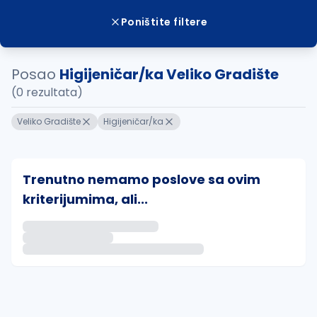
Poništite filtere
Posao
Higijeničar/ka Veliko Gradište
(0 rezultata)
Veliko Gradište
Higijeničar/ka
Trenutno nemamo poslove sa ovim
kriterijumima, ali...
Ako sačuvate ovu pretragu, obavestićemo vas putem 
uvajte pretragu