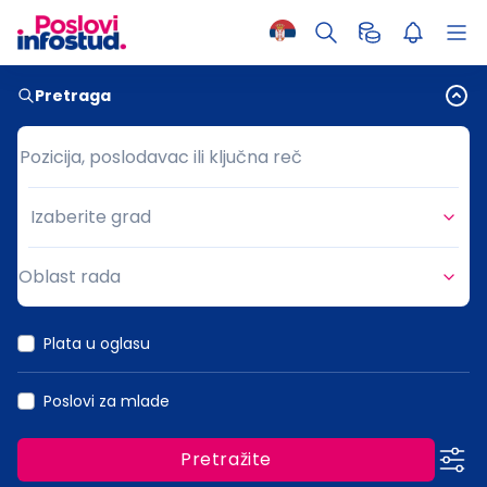
Pretraga
Pozicija, poslodavac ili ključna reč
Pozicija, poslodavac ili ključna reč
Izaberite grad
Grad
Oblast rada
Oblast rada
Plata u oglasu
Poslovi za mlade
Pretražite