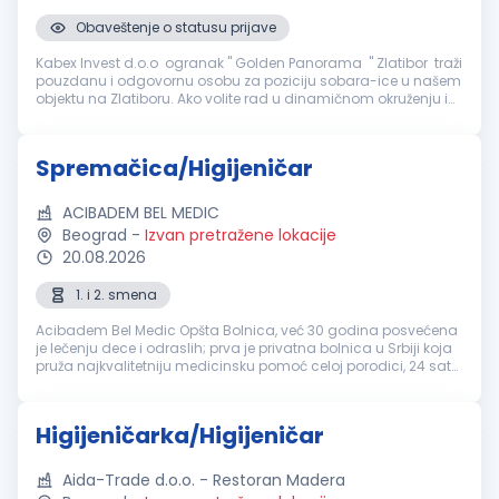
Obaveštenje o statusu prijave
Kabex Invest d.o.o ogranak " Golden Panorama " Zlatibor traži
pouzdanu i odgovornu osobu za poziciju sobara-ice u našem
objektu na Zlatiboru. Ako volite rad u dinamičnom okruženju i
želite da budete deo profesionalnog tima, pozivamo vas da se
prid...
Spremačica/Higijeničar
ACIBADEM BEL MEDIC
Beograd
-
Izvan pretražene lokacije
20.08.2026
1. i 2. smena
Acibadem Bel Medic Opšta Bolnica, već 30 godina posvećena
je lečenju dece i odraslih; prva je privatna bolnica u Srbiji koja
pruža najkvalitetniju medicinsku pomoć celoj porodici, 24 sata
dnevno, 365 dana u godini. Na pet lokacija u Beogradu u
svom s...
Higijeničarka/Higijeničar
Aida-Trade d.o.o. - Restoran Madera