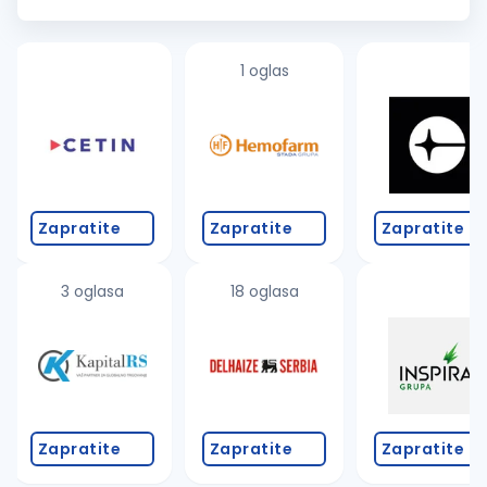
i dužan je da obezbedi iste, otklanja ili prijavljuje nedostatke,
dogov...
1 oglas
Zapratite
Zapratite
Zapratite
3 oglasa
18 oglasa
Zapratite
Zapratite
Zapratite