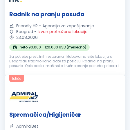
Radnik na pranju posuđa
Friendly HR - Agencija za zapošljavanje
Beograd
-
Izvan pretražene lokacije
23.08.2026
neto 90.000 - 120.000 RSD (mesečno)
Za potrebe prestižnih restorana i klubova na više lokacija u
Beogradu tražimo kandidate za poziciju: Radnici na pranju
posuđa. Opis posla: mašinsko i ručno pranje posuđa, pribora i
kuhinjske opreme; razvrstavanje i pravilno odlaganje čistog
posuđa; ...
Ističe
Spremačica/Higijeničar
AdmiralBet