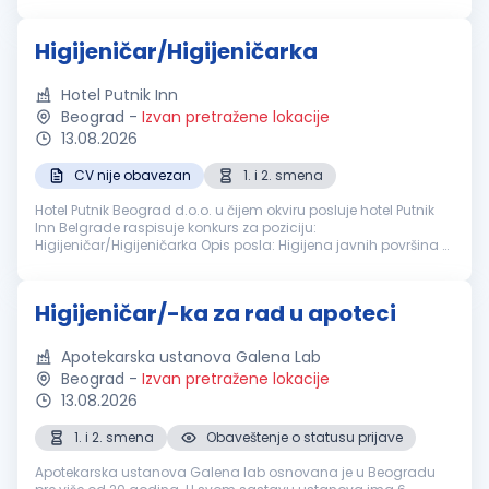
Čišćenje toaleta Održavanje svih unutrašnjih prostorija
Održavanje i čišć...
Higijeničar/Higijeničarka
Hotel Putnik Inn
Beograd
-
Izvan pretražene lokacije
13.08.2026
CV nije obavezan
1. i 2. smena
Hotel Putnik Beograd d.o.o. u čijem okviru posluje hotel Putnik
Inn Belgrade raspisuje konkurs za poziciju:
Higijeničar/Higijeničarka Opis posla: Higijena javnih površina u
hotelu šta očekujemo od Vas: Iskustvo nije potrebno Timski rad
Nudimo Vam...
Higijeničar/-ka za rad u apoteci
Apotekarska ustanova Galena Lab
Beograd
-
Izvan pretražene lokacije
13.08.2026
1. i 2. smena
Obaveštenje o statusu prijave
Apotekarska ustanova Galena lab osnovana je u Beogradu