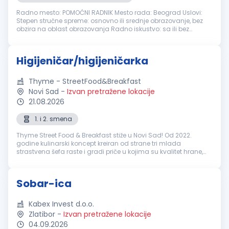
Radno mesto: POMOĆNI RADNIK Mesto rada: Beograd Uslovi:
Stepen stručne spreme: osnovno ili srednje obrazovanje, bez
obzira na oblast obrazovanja Radno iskustvo: sa ili bez
Potrebne veštine: Poželjno iskustvo u čišćenju poslovnog i
kancelarijskog p...
Higijeničar/higijeničarka
Thyme - StreetFood&Breakfast
Novi Sad
-
Izvan pretražene lokacije
21.08.2026
1. i 2. smena
Thyme Street Food & Breakfast stiže u Novi Sad! Od 2022.
godine kulinarski koncept kreiran od strane tri mlada
strastvena šefa raste i gradi priče u kojima su kvalitet hrane,
dobra energija i ljudi podjednako važni. Poznati smo po
kreativnim street f...
Sobar-ica
Kabex Invest d.o.o.
Zlatibor
-
Izvan pretražene lokacije
04.09.2026