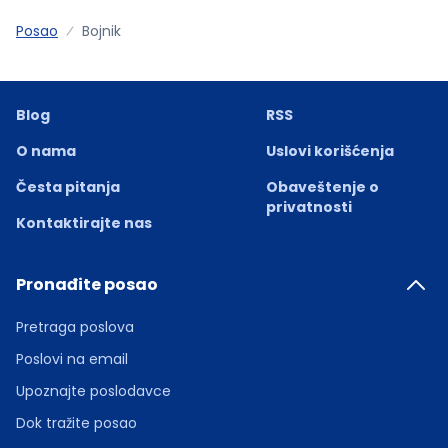
Posao
Bojnik
Blog
RSS
O nama
Uslovi korišćenja
Česta pitanja
Obaveštenje o
privatnosti
Kontaktirajte nas
Pronađite posao
Pretraga poslova
Poslovi na email
Upoznajte poslodavce
Dok tražite posao