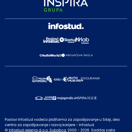
Poslovi Infostud vodeća platforma za zapošljavanje u Srbiji, deo
centra za zapošljavanje i razvoj karijere - Infostud.
©
Infostud rešenja d.o.o. Subotica
, 2000 -
2026
. Sadržaj sajta