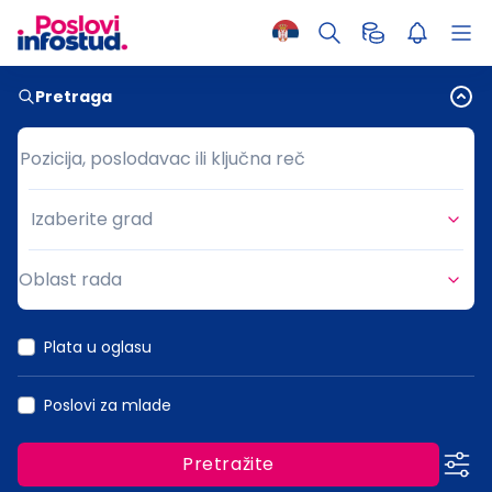
Pretraga
Pozicija, poslodavac ili ključna reč
Pozicija, poslodavac ili ključna reč
Izaberite grad
Grad
Oblast rada
Oblast rada
Plata u oglasu
Poslovi za mlade
Pretražite