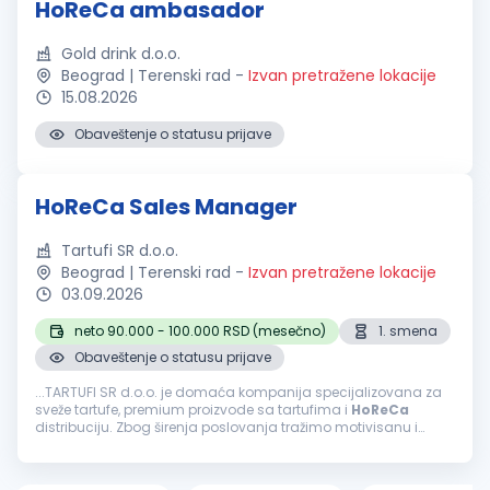
HoReCa ambasador
Gold drink d.o.o.
Beograd | Terenski rad
-
Izvan pretražene lokacije
15.08.2026
Obaveštenje o statusu prijave
HoReCa Sales Manager
Tartufi SR d.o.o.
Beograd | Terenski rad
-
Izvan pretražene lokacije
03.09.2026
neto 90.000 - 100.000 RSD (mesečno)
1. smena
Obaveštenje o statusu prijave
...TARTUFI SR d.o.o. je domaća kompanija specijalizovana za
sveže tartufe, premium proizvode sa tartufima i
HoReCa
distribuciju. Zbog širenja poslovanja tražimo motivisanu i
ambicioznu osobu koja će razvijati
HoReCa
mrežu kupaca na
teritoriji Beograda...