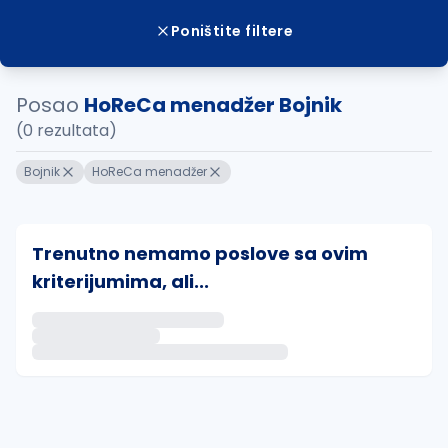
Poništite filtere
Posao
HoReCa menadžer Bojnik
(0 rezultata)
Bojnik
HoReCa menadžer
Trenutno nemamo poslove sa ovim
kriterijumima, ali...
Ako sačuvate ovu pretragu, obavestićemo vas putem 
uvajte pretragu