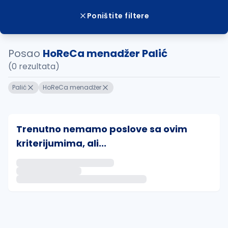
Poništite filtere
Posao
HoReCa menadžer Palić
(0 rezultata)
Palić
HoReCa menadžer
Trenutno nemamo poslove sa ovim
kriterijumima, ali...
Ako sačuvate ovu pretragu, obavestićemo vas putem 
uvajte pretragu