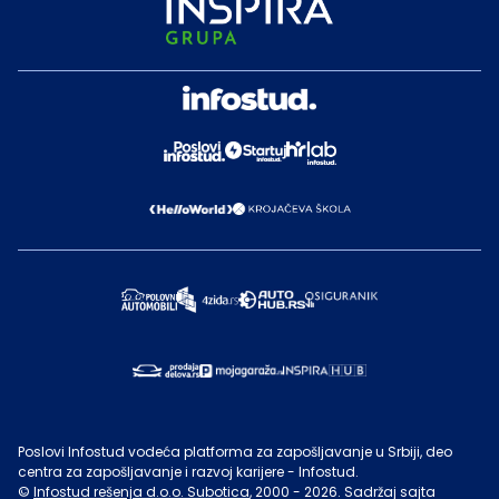
Poslovi Infostud vodeća platforma za zapošljavanje u Srbiji, deo
centra za zapošljavanje i razvoj karijere - Infostud.
©
Infostud rešenja d.o.o. Subotica
, 2000 -
2026
. Sadržaj sajta