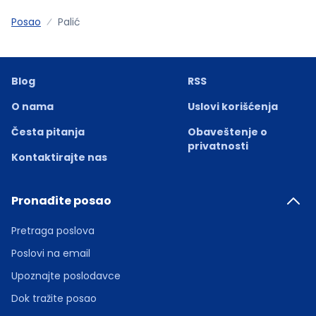
Posao
Palić
Blog
RSS
O nama
Uslovi korišćenja
Česta pitanja
Obaveštenje o
privatnosti
Kontaktirajte nas
Pronađite posao
Pretraga poslova
Poslovi na email
Upoznajte poslodavce
Dok tražite posao