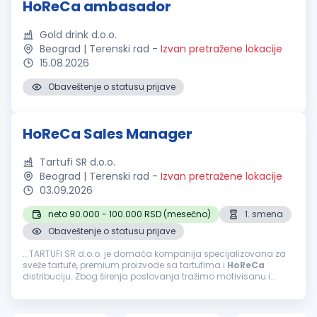
HoReCa ambasador
Gold drink d.o.o.
Beograd | Terenski rad
-
Izvan pretražene lokacije
15.08.2026
Obaveštenje o statusu prijave
HoReCa Sales Manager
Tartufi SR d.o.o.
Beograd | Terenski rad
-
Izvan pretražene lokacije
03.09.2026
neto 90.000 - 100.000 RSD (mesečno)
1. smena
Obaveštenje o statusu prijave
...TARTUFI SR d.o.o. je domaća kompanija specijalizovana za
sveže tartufe, premium proizvode sa tartufima i
HoReCa
distribuciju. Zbog širenja poslovanja tražimo motivisanu i
ambicioznu osobu koja će razvijati
HoReCa
mrežu kupaca na
teritoriji Beograda...