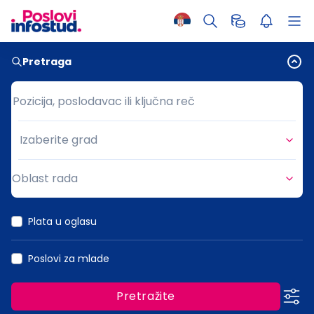
Pretraga
Pozicija, poslodavac ili ključna reč
Pozicija, poslodavac ili ključna reč
Izaberite grad
Grad
Oblast rada
Oblast rada
Plata u oglasu
Poslovi za mlade
Pretražite