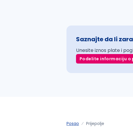
Saznajte da li zara
Unesite iznos plate i pog
Podelite informaciju o 
Posao
Prijepolje