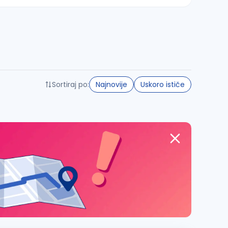
Sortiraj po:
Najnovije
Uskoro ističe