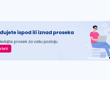
đujete ispod ili iznad proseka
ledajte prosek za vašu poziciju
plati