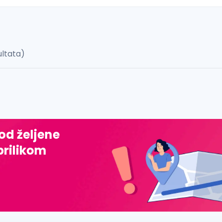
ultata)
 š, đ, ž, dž)
 od željene
prilikom