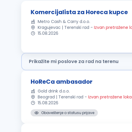
Komercijalista za Horeca kupce
Metro Cash & Carry d.o.o.
Kragujevac | Terenski rad
-
Izvan pretražene l
15.08.2026
Prikažite mi poslove za rad na terenu
HoReCa ambasador
Gold drink d.o.o.
Beograd | Terenski rad
-
Izvan pretražene loka
15.08.2026
Obaveštenje o statusu prijave