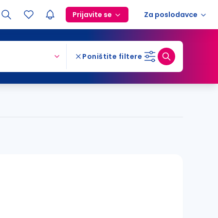
Prijavite se
Za poslodavce
Poništite filtere