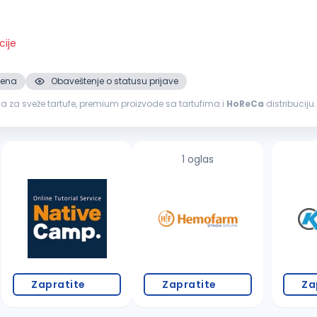
cije
mena
Obaveštenje o statusu prijave
a za sveže tartufe, premium proizvode sa tartufima i
HoReCa
distribuciju
 na teritoriji Beograda...
1 oglas
Zapratite
Zapratite
Za