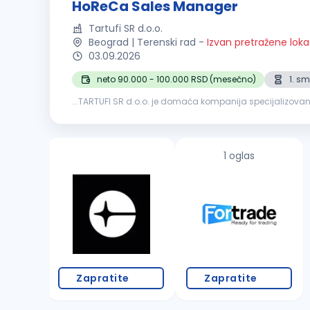
HoReCa Sales Manager
Tartufi SR d.o.o.
Beograd | Terenski rad
-
Izvan pretražene loka
03.09.2026
neto 90.000 - 100.000 RSD (mesečno)
1. s
...TARTUFI SR d.o.o. je domaća kompanija specijalizovan
ambicioznu osobu koja će razvijati
HoReCa
mrežu kupaca
1 oglas
Zapratite
Zapratite