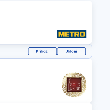
Prikaži
Ukloni