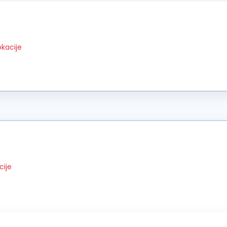
okacije
cije