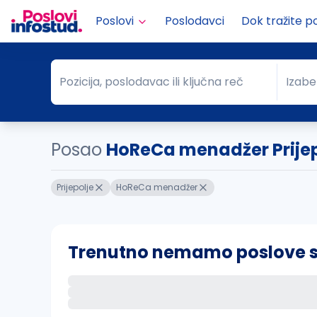
Poslovi
Poslodavci
Dok tražite p
Pozicija, poslodavac ili ključna reč
Izabe
Pozicija, poslodavac ili ključna reč
Grad
Posao
HoReCa menadžer Prijep
Prijepolje
HoReCa menadžer
Trenutno nemamo poslove sa 
Ako sačuvate ovu pretragu, obavestićemo va