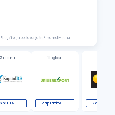
. Zbog širenja poslovanja tražimo motivisanu i
3 oglasa
11 oglasa
pratite
Zapratite
Zapratite