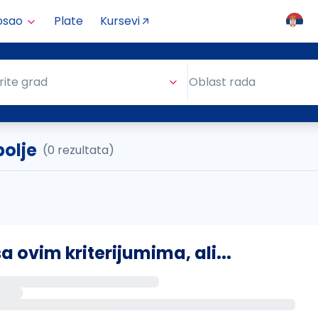
osao
Plate
Kursevi
Oblast rada
rite grad
Oblast rada
olje
(0 rezultata)
ovim kriterijumima, ali...
s putem email-a kada se pojave novi poslovi.