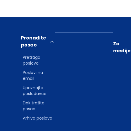
Pronađite
Za
posao
medije
Pretraga
poslova
Poslovi na
email
Upoznajte
poslodavce
Dok tražite
posao
Arhiva poslova