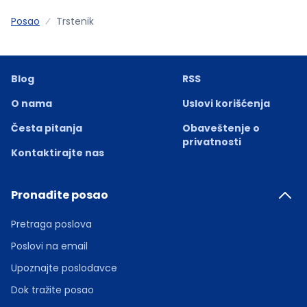
Posao
Trstenik
Blog
RSS
O nama
Uslovi korišćenja
Česta pitanja
Obaveštenje o
privatnosti
Kontaktirajte nas
Pronađite posao
Pretraga poslova
Poslovi na email
Upoznajte poslodavce
Dok tražite posao