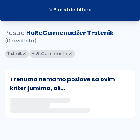
Poništite filtere
Posao
HoReCa menadžer Trstenik
(0 rezultata)
Trstenik
HoReCa menadžer
Trenutno nemamo poslove sa ovim
kriterijumima, ali...
Ako sačuvate ovu pretragu, obavestićemo vas putem 
uvajte pretragu