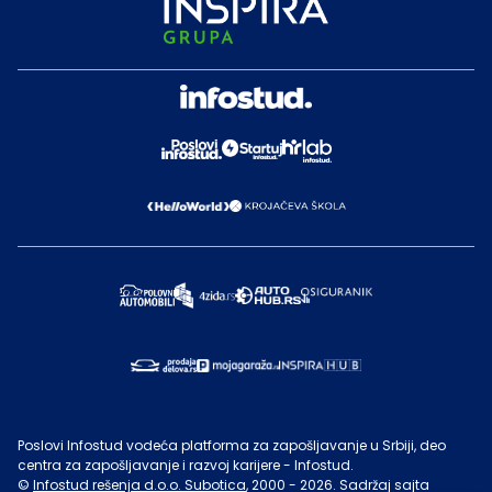
Poslovi Infostud vodeća platforma za zapošljavanje u Srbiji, deo
centra za zapošljavanje i razvoj karijere - Infostud.
©
Infostud rešenja d.o.o. Subotica
, 2000 -
2026
. Sadržaj sajta