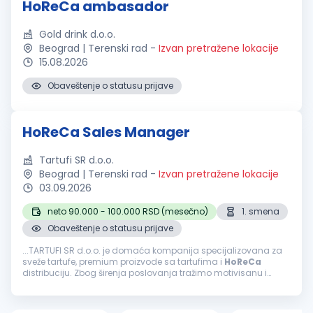
HoReCa ambasador
Gold drink d.o.o.
Beograd | Terenski rad
-
Izvan pretražene lokacije
15.08.2026
Obaveštenje o statusu prijave
HoReCa Sales Manager
Tartufi SR d.o.o.
Beograd | Terenski rad
-
Izvan pretražene lokacije
03.09.2026
neto 90.000 - 100.000 RSD (mesečno)
1. smena
Obaveštenje o statusu prijave
...TARTUFI SR d.o.o. je domaća kompanija specijalizovana za
sveže tartufe, premium proizvode sa tartufima i
HoReCa
distribuciju. Zbog širenja poslovanja tražimo motivisanu i
ambicioznu osobu koja će razvijati
HoReCa
mrežu kupaca na
teritoriji Beograda...