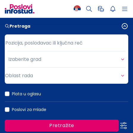
Pretraga
Pozicija, poslodavac ili ključna reč
Pozicija, poslodavac ili ključna reč
Izaberite grad
Grad
Oblast rada
Oblast rada
Plata u oglasu
Poslovi za mlade
Pretražite