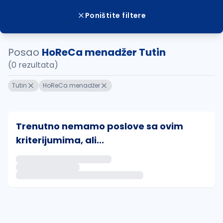
Poništite filtere
Posao
HoReCa menadžer Tutin
(0 rezultata)
Tutin
HoReCa menadžer
Trenutno nemamo poslove sa ovim
kriterijumima, ali...
Ako sačuvate ovu pretragu, obavestićemo vas putem 
uvajte pretragu