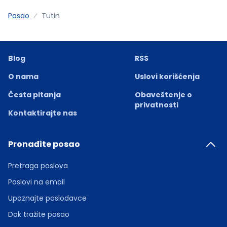
Posao
Tutin
Blog
RSS
O nama
Uslovi korišćenja
Česta pitanja
Obaveštenje o
privatnosti
Kontaktirajte nas
Pronađite posao
Pretraga poslova
Poslovi na email
Upoznajte poslodavce
Dok tražite posao