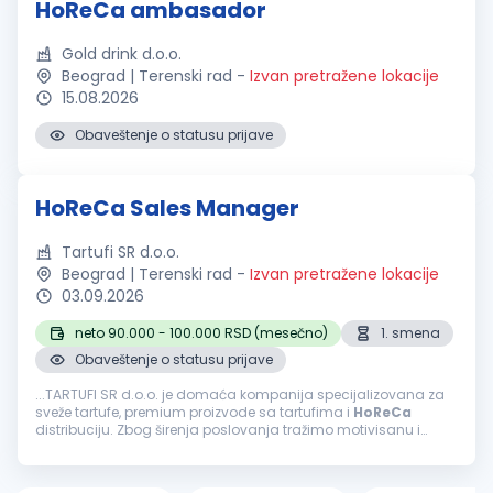
HoReCa ambasador
Gold drink d.o.o.
Beograd | Terenski rad
-
Izvan pretražene lokacije
15.08.2026
Obaveštenje o statusu prijave
HoReCa Sales Manager
Tartufi SR d.o.o.
Beograd | Terenski rad
-
Izvan pretražene lokacije
03.09.2026
neto 90.000 - 100.000 RSD (mesečno)
1. smena
Obaveštenje o statusu prijave
...TARTUFI SR d.o.o. je domaća kompanija specijalizovana za
sveže tartufe, premium proizvode sa tartufima i
HoReCa
distribuciju. Zbog širenja poslovanja tražimo motivisanu i
ambicioznu osobu koja će razvijati
HoReCa
mrežu kupaca na
teritoriji Beograda...