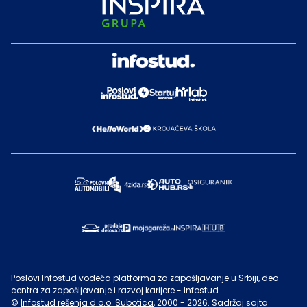
Poslovi Infostud vodeća platforma za zapošljavanje u Srbiji, deo
centra za zapošljavanje i razvoj karijere - Infostud.
©
Infostud rešenja d.o.o. Subotica
, 2000 -
2026
. Sadržaj sajta