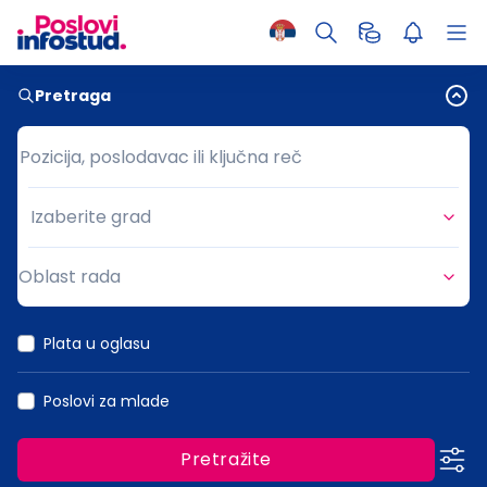
Pretraga
Pozicija, poslodavac ili ključna reč
Pozicija, poslodavac ili ključna reč
Izaberite grad
Grad
Oblast rada
Oblast rada
Plata u oglasu
Poslovi za mlade
Pretražite