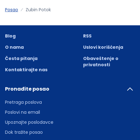
Posao
Zubin Potok
Blog
RSS
O nama
Uslovi korišćenja
Česta pitanja
Obaveštenje o
privatnosti
Kontaktirajte nas
Pronađite posao
Pretraga poslova
Poslovi na email
Upoznajte poslodavce
Dok tražite posao