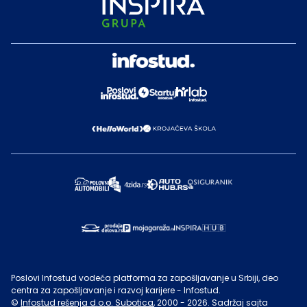
Poslovi Infostud vodeća platforma za zapošljavanje u Srbiji, deo
centra za zapošljavanje i razvoj karijere - Infostud.
©
Infostud rešenja d.o.o. Subotica
, 2000 -
2026
. Sadržaj sajta