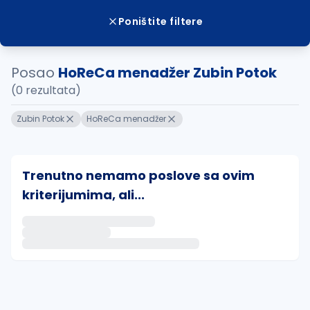
Poništite filtere
Posao
HoReCa menadžer Zubin Potok
(0 rezultata)
Zubin Potok
HoReCa menadžer
Trenutno nemamo poslove sa ovim
kriterijumima, ali...
Ako sačuvate ovu pretragu, obavestićemo vas putem 
uvajte pretragu