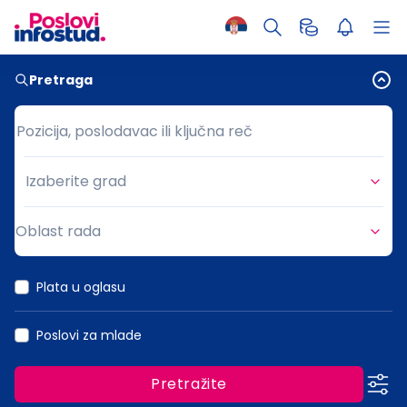
Pretraga
Pozicija, poslodavac ili ključna reč
Pozicija, poslodavac ili ključna reč
Izaberite grad
Grad
Oblast rada
Oblast rada
Plata u oglasu
Poslovi za mlade
Pretražite