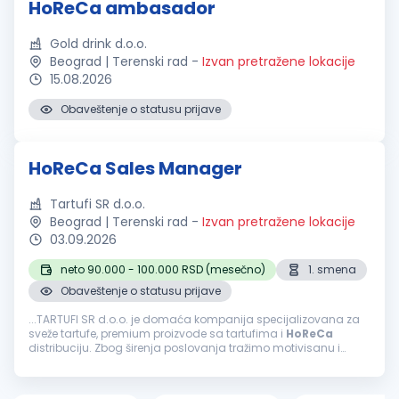
HoReCa ambasador
Gold drink d.o.o.
Beograd | Terenski rad
-
Izvan pretražene lokacije
15.08.2026
Obaveštenje o statusu prijave
HoReCa Sales Manager
Tartufi SR d.o.o.
Beograd | Terenski rad
-
Izvan pretražene lokacije
03.09.2026
neto 90.000 - 100.000 RSD (mesečno)
1. smena
Obaveštenje o statusu prijave
...TARTUFI SR d.o.o. je domaća kompanija specijalizovana za
sveže tartufe, premium proizvode sa tartufima i
HoReCa
distribuciju. Zbog širenja poslovanja tražimo motivisanu i
ambicioznu osobu koja će razvijati
HoReCa
mrežu kupaca na
teritoriji Beograda...