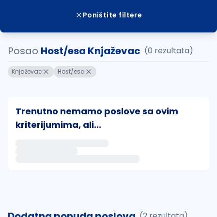
Poništite filtere
Posao
Host/esa Knjaževac
(0 rezultata)
Knjaževac
Host/esa
Trenutno nemamo poslove sa ovim
kriterijumima, ali...
Ako sačuvate ovu pretragu, obavestićemo vas putem 
uvajte pretragu
Dodatna ponuda poslova
(2 rezultata)