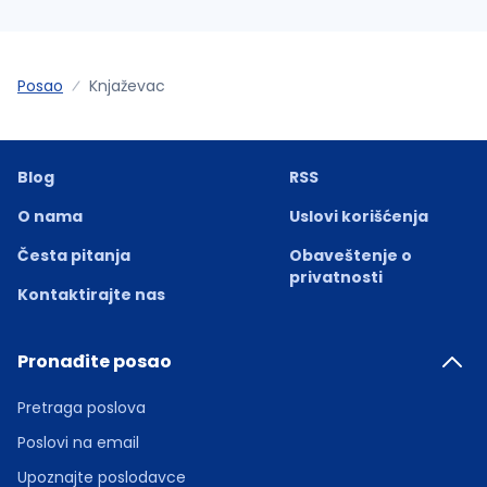
Posao
Knjaževac
Blog
RSS
O nama
Uslovi korišćenja
Česta pitanja
Obaveštenje o
privatnosti
Kontaktirajte nas
Pronađite posao
Pretraga poslova
Poslovi na email
Upoznajte poslodavce