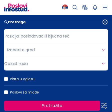
Pretraga
Pozicija, poslodavac ili ključna reč
Pozicija, poslodavac ili ključna reč
Izaberite grad
Grad
Oblast rada
Oblast rada
Plata u oglasu
Poslovi za mlade
Pretražite