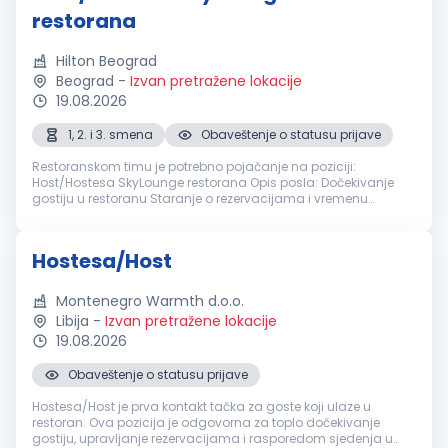
restorana
Hilton Beograd
Beograd
-
Izvan pretražene lokacije
19.08.2026
1, 2. i 3. smena
Obaveštenje o statusu prijave
Restoranskom timu je potrebno pojačanje na poziciji:
Host/Hostesa SkyLounge restorana Opis posla: Dočekivanje
gostiju u restoranu Staranje o rezervacijama i vremenu
čekanja za goste Primanje i upisivanje rezervacija putem
telefona, praćenje sistema ...
Hostesa/Host
Montenegro Warmth d.o.o.
Libija
-
Izvan pretražene lokacije
19.08.2026
Obaveštenje o statusu prijave
Hostesa/Host je prva kontakt tačka za goste koji ulaze u
restoran. Ova pozicija je odgovorna za toplo dočekivanje
gostiju, upravljanje rezervacijama i rasporedom sjedenja u