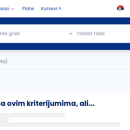
osao
Plate
Kursevi
Oblast rada
rite grad
Oblast rada
ata)
ovim kriterijumima, ali...
s putem email-a kada se pojave novi poslovi.