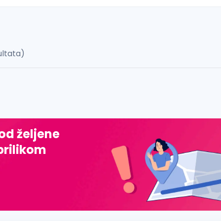
ultata)
 š, đ, ž, dž)
 od željene
prilikom