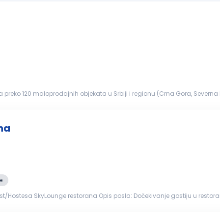
eko 120 maloprodajnih objekata u Srbiji i regionu (Crna Gora, Severna M
daju klasi svetsk...
na
e
ekivanje gostiju u restoranu Staranje o rezervacijama i vremenu čekanja za goste
 sistema ...