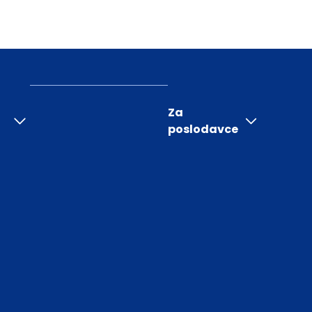
Za
poslodavce