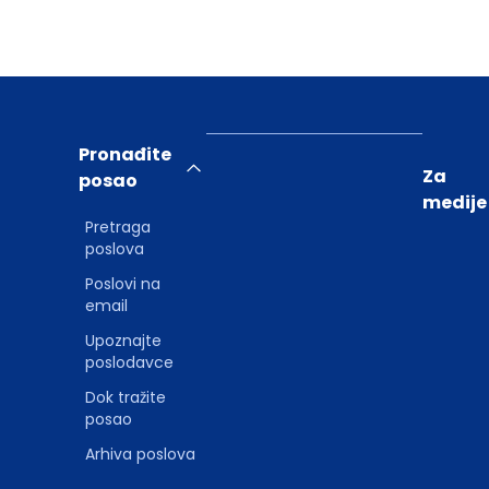
Pronađite
Za
posao
medije
Pretraga
poslova
Poslovi na
email
Upoznajte
poslodavce
Dok tražite
posao
Arhiva poslova