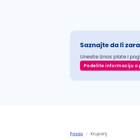
Saznajte da li zara
Unesite iznos plate i pog
Podelite informaciju o 
Posao
Krupanj