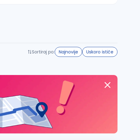
Sortiraj po:
Najnovije
Uskoro ističe