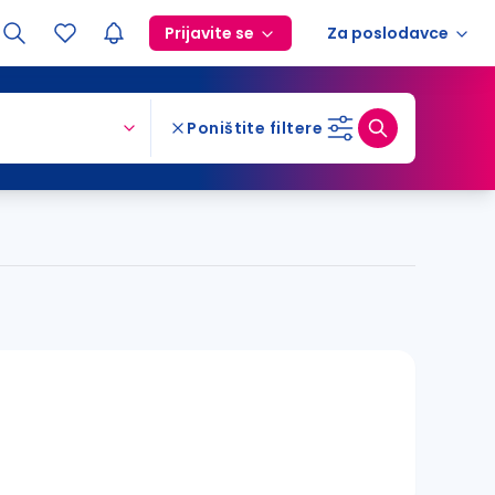
Prijavite se
Za poslodavce
Poništite filtere