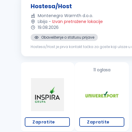
Hostesa/Host
Montenegro Warmth d.o.o.
Libija
-
Izvan pretražene lokacije
19.08.2026
Obaveštenje o statusu prijave
Hostesa/Host je prva kontakt tačka za goste koji ulaze u
zahtjevi: Dolaziti na posao na vrijeme, profesionalno ob
11 oglasa
Zapratite
Zapratite