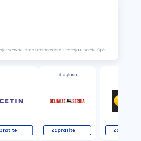
anje rezervacijama i rasporedom sjedenja u hotelu. Opšti
19 oglasa
pratite
Zapratite
Zapratite