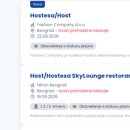
Novo
Hostesa/Host
Fashion Company d.o.o.
Beograd
-
Izvan pretražene lokacije
22.08.2026
Obaveštenje o statusu prijave
Fashion Company je vodeća modna retail kompanija sa pr
Slovenija). Brendovi koje Fashion Company zastupa pripa
Host/Hostesa SkyLounge restora
Hilton Beograd
Beograd
-
Izvan pretražene lokacije
19.08.2026
1, 2. i 3. smena
Obaveštenje o statusu prijav
Restoranskom timu je potrebno pojačanje na poziciji: Host/Hostesa SkyLounge restorana Opis posla: Doč
Primanje i upisivanje rezervacija putem telefona, praćenje