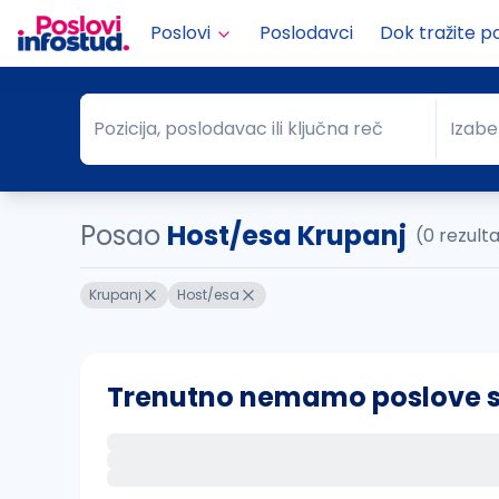
Poslovi
Poslodavci
Dok tražite p
Pozicija, poslodavac ili ključna reč
Izabe
Pozicija, poslodavac ili ključna reč
Grad
Posao
Host/esa Krupanj
(0 rezult
Krupanj
Host/esa
Trenutno nemamo poslove sa 
Ako sačuvate ovu pretragu, obavestićemo va