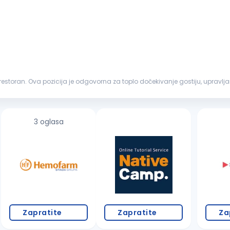
 restoran. Ova pozicija je odgovorna za toplo dočekivanje gostiju, upravlj
učena ...
3 oglasa
Zapratite
Zapratite
Za