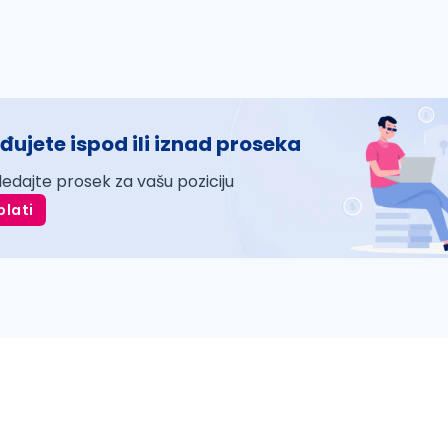
đujete ispod ili iznad proseka
ledajte prosek za vašu poziciju
plati