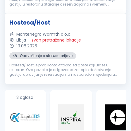
gostiju u restoranu Staranje o rezervacijama i vremenu
čekanja za goste Primanje i upisivanje rezervacija putem
telefona, praćenje sistema ...
Hostesa/Host
Montenegro Warmth d.o.o.
Libija
-
Izvan pretražene lokacije
19.08.2026
Obaveštenje o statusu prijave
Hostesa/Host je prva kontakt tačka za goste koji ulaze u
restoran. Ova pozicija je odgovorna za toplo dočekivanje
gostiju, upravljanje rezervacijama i rasporedom sjedenja u
hotelu. Opšti zahtjevi: Dolaziti na posao na vrijeme,
profesionalno obučena ...
3 oglasa