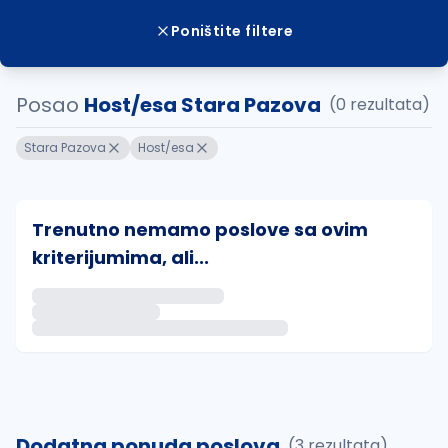
Poništite filtere
Posao
Host/esa Stara Pazova
(0 rezultata)
Stara Pazova
Host/esa
Trenutno nemamo poslove sa ovim
kriterijumima, ali...
Ako sačuvate ovu pretragu, obavestićemo vas putem 
uvajte pretragu
Dodatna ponuda poslova
(3 rezultata)