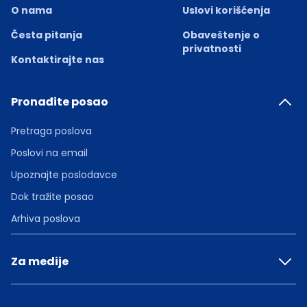
O nama
Uslovi korišćenja
Česta pitanja
Obaveštenje o
privatnosti
Kontaktirajte nas
Pronađite posao
Pretraga poslova
Poslovi na email
Upoznajte poslodavce
Dok tražite posao
Arhiva poslova
Za medije