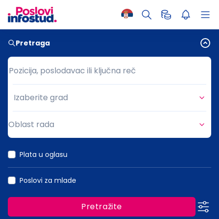
Pretraga
Pozicija, poslodavac ili ključna reč
Pozicija, poslodavac ili ključna reč
Izaberite grad
Grad
Oblast rada
Oblast rada
Plata u oglasu
Poslovi za mlade
Pretražite