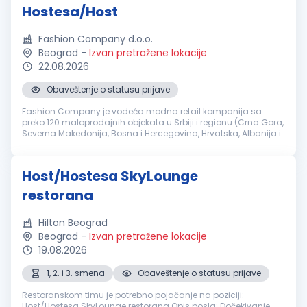
Hostesa/Host
Fashion Company d.o.o.
Beograd
-
Izvan pretražene lokacije
22.08.2026
Obaveštenje o statusu prijave
Fashion Company je vodeća modna retail kompanija sa
preko 120 maloprodajnih objekata u Srbiji i regionu (Crna Gora,
Severna Makedonija, Bosna i Hercegovina, Hrvatska, Albanija i
Slovenija). Brendovi koje Fashion Company zastupa pripadaju
klasi svetsk...
Host/Hostesa SkyLounge
restorana
Hilton Beograd
Beograd
-
Izvan pretražene lokacije
19.08.2026
1, 2. i 3. smena
Obaveštenje o statusu prijave
Restoranskom timu je potrebno pojačanje na poziciji:
Host/Hostesa SkyLounge restorana Opis posla: Dočekivanje