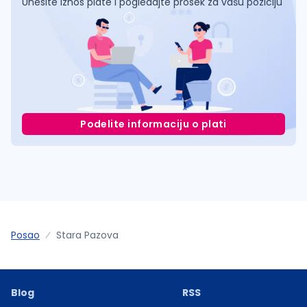
Unesite iznos plate i pogledajte prosek za vašu poziciju
Podelite informaciju o plati
Posao
Stara Pazova
Blog
RSS