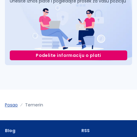
Unesite iznos plate i pogledajte prosek za vašu poziciju
Podelite informaciju o plati
Posao
Temerin
Blog
RSS