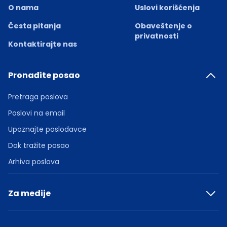
O nama
Uslovi korišćenja
Česta pitanja
Obaveštenje o
privatnosti
Kontaktirajte nas
Pronađite posao
Pretraga poslova
Poslovi na email
Upoznajte poslodavce
Dok tražite posao
Arhiva poslova
Za medije