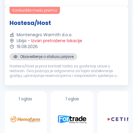
čekanja za goste Primanje i upisivanje rezervacija putem
telefona, praćenje sistema ...
Konkurišite među prvima
Hostesa/Host
Montenegro Warmth d.o.o.
Libija
-
Izvan pretražene lokacije
19.08.2026
Obaveštenje o statusu prijave
Hostesa/Host je prva kontakt tačka za goste koji ulaze u
restoran. Ova pozicija je odgovorna za toplo dočekivanje
gostiju, upravljanje rezervacijama i rasporedom sjedenja u
hotelu. Opšti zahtjevi: Dolaziti na posao na vrijeme,
profesionalno obučena ...
1 oglas
1 oglas