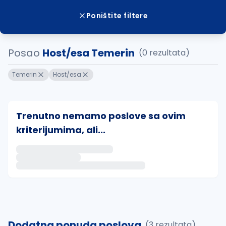
Poništite filtere
Posao
Host/esa Temerin
(0 rezultata)
Temerin
Host/esa
Trenutno nemamo poslove sa ovim
kriterijumima, ali...
Ako sačuvate ovu pretragu, obavestićemo vas putem 
uvajte pretragu
Dodatna ponuda poslova
(3 rezultata)