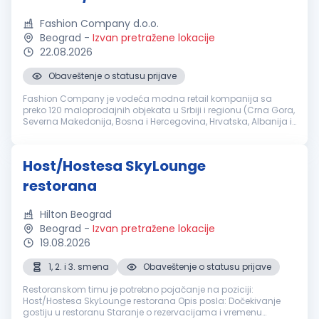
Fashion Company d.o.o.
Beograd
-
Izvan pretražene lokacije
22.08.2026
Obaveštenje o statusu prijave
Fashion Company je vodeća modna retail kompanija sa
preko 120 maloprodajnih objekata u Srbiji i regionu (Crna Gora,
Severna Makedonija, Bosna i Hercegovina, Hrvatska, Albanija i
Slovenija). Brendovi koje Fashion Company zastupa pripadaju
klasi svetsk...
Host/Hostesa SkyLounge
restorana
Hilton Beograd
Beograd
-
Izvan pretražene lokacije
19.08.2026
1, 2. i 3. smena
Obaveštenje o statusu prijave
Restoranskom timu je potrebno pojačanje na poziciji:
Host/Hostesa SkyLounge restorana Opis posla: Dočekivanje
gostiju u restoranu Staranje o rezervacijama i vremenu