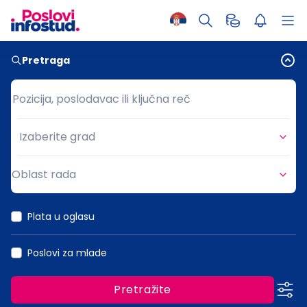
Pretraga
Pozicija, poslodavac ili ključna reč
Pozicija, poslodavac ili ključna reč
Izaberite grad
Grad
Oblast rada
Oblast rada
Plata u oglasu
Poslovi za mlade
Pretražite